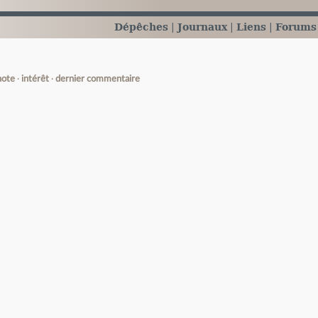
Dépêches
Journaux
Liens
Forums
note
intérêt
dernier commentaire
e