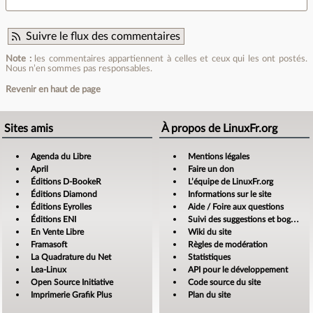
Suivre le flux des commentaires
Note :
les commentaires appartiennent à celles et ceux qui les ont postés.
Nous n’en sommes pas responsables.
Revenir en haut de page
Sites amis
À propos de LinuxFr.org
Agenda du Libre
Mentions légales
April
Faire un don
Éditions D-BookeR
L’équipe de LinuxFr.org
Éditions Diamond
Informations sur le site
Éditions Eyrolles
Aide / Foire aux questions
Éditions ENI
Suivi des suggestions et bogues
En Vente Libre
Wiki du site
Framasoft
Règles de modération
La Quadrature du Net
Statistiques
Lea-Linux
API pour le développement
Open Source Initiative
Code source du site
Imprimerie Grafik Plus
Plan du site