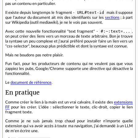
pas un contenu en particulier.
URL#text-id
Il existe depuis longtemps le fragment -
mais il suppose
que l'auteur du document ait mis des identifiants sur les
sections
; à part
sur Wikipedia (outil mediawiki), je ne le vois pas souvent.
#:~:text=...
Avec cette nouvelle fonctionnalité "text fragment" -
,
on peut créer des liens vers un morceau de texte arbitraire. Bon je trouve
la syntaxe un peu complexe et j'aurai préféré pouvoir faire un lien vers un
"css-selector", beaucoup plus prédictible et dont la syntaxe est connue.
Mais ne boudons pas notre plaisir.
Fun fact, pour les producteurs de contenu qui ne veulent pas que vous
zappiez les pubs, Google/Chrome supporte une directive qui désactive la
fonctionnalité.
Le
document de référence
.
En pratique
Comme créer le lien à la main est un vrai calvaire, il existe des
extensions
FF
pour les créer. L'idée : sélectionner le texte, clic-droit, copier le lien
fragment texte.
Comme je ne suis jamais trop chaud pour installer n'importe quelle
extension qui va avoir accès à toute ma navigation, j'ai demandé à un LLM
de m'en écrire une.