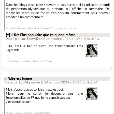
Dans les blogs aussi c'est souvent le cas, surtout si ils utilisent un outil
de génération (dynamique ou statique) qui affiche un sommaire. De
même les moteurs de forum s'en servent énormément pour pouvoir
accéder à un commentaire.
En théorie, la théorie et la pratique c'est pareil. En pratique c'est pas vrai.
[^]
#
Re: Plus populaire que ça quand même
Posté par
Luc-Skywalker
le 24 octobre 2024 à 13:54
.
Évalué à
3
.
Oui, tout à fait et c'est une fonctionnalité très
agréable.
"Si tous les cons volaient, il ferait nuit" F. Dard
#
l'idée est bonne
Posté par
Luc-Skywalker
le 24 octobre 2024 à 13:57
.
Évalué à
4
.
Mais d'accord avec toi la syntaxe est bof.
Merci pour le script, je découvre ainsi une
fonctionnalité de FF que je ne connaissais pas.
J'essaierai ce soir.
"Si tous les cons volaient, il ferait nuit" F. Dard