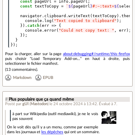
const
pageUrl
=
info
.
pageUrl
;
const
textToCopy
=
`
${
pageUrl
}
#:~:text=
${
select
navigator
.
clipboard
.
writeText
(
textToCopy
).
then
(
console
.
log
(
"Text copied to clipboard"
);
}).
catch
(
err
=>
{
console
.
error
(
"Could not copy text: "
,
err
);
});
}
});
Pour la charger, aller sur la page
about:debugging#/runtime/this-firefox
puis choisir "Load Temporary Add-on…" en haut à droite, puis
selectionner le fichier manifest.
(
13 commentaires
).
Markdown
EPUB
#
Plus populaire que ça quand même
Posté par
gUI
(
Mastodon
)
le 24 octobre 2024 à 13:42
.
Évalué à
7
.
à part sur Wikipedia (outil mediawiki), je ne le vois
pas souvent
On le voit dès qu'il y a un menu, comme par exemple
dans les journaux et
les dépêches
qui ont un sommaire.