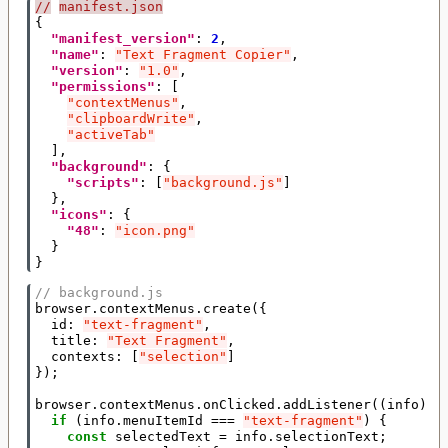
//
manifest.json
{
"manifest_version"
:
2
,
"name"
:
"Text Fragment Copier"
,
"version"
:
"1.0"
,
"permissions"
:
[
"contextMenus"
,
"clipboardWrite"
,
"activeTab"
],
"background"
:
{
"scripts"
:
[
"background.js"
]
},
"icons"
:
{
"48"
:
"icon.png"
}
}
// background.js
browser
.
contextMenus
.
create
({
id
:
"text-fragment"
,
title
:
"Text Fragment"
,
contexts
:
[
"selection"
]
});
browser
.
contextMenus
.
onClicked
.
addListener
((
info
)
=
if
(
info
.
menuItemId
===
"text-fragment"
)
{
const
selectedText
=
info
.
selectionText
;