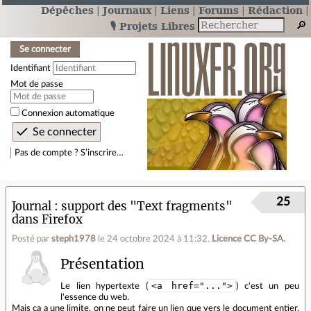
Dépêches
Journaux
Liens
Forums
Rédaction
🎙️ Projets Libres
Se connecter
Identifiant
Mot de passe
Connexion automatique
Pas de compte ? S’inscrire…
25
Journal
support des "Text fragments"
dans Firefox
Posté par
steph1978
le 24 octobre 2024 à 11:32
.
Licence CC By‑SA.
Présentation
<a href="...">
Le lien hypertexte (
) c'est un peu
l'essence du web.
Mais ça a une limite, on ne peut faire un lien que vers le document entier,