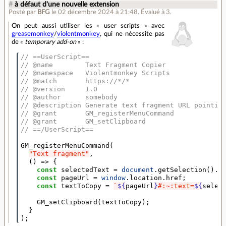
#
à défaut d'une nouvelle extension
Posté par
BFG
le 02 décembre 2024 à 21:48
.
Évalué à
3
.
On peut aussi utiliser les « user scripts » avec
greasemonkey
/
violentmonkey
, qui ne nécessite pas
de «
temporary add-on
» :
// ==UserScript==
// @name        Text Fragment Copier
// @namespace   Violentmonkey Scripts
// @match       https://*/*
// @version     1.0
// @author      somebody
// @description Generate text fragment URL pointin
// @grant       GM_registerMenuCommand
// @grant       GM_setClipboard
// ==/UserScript==
GM_registerMenuCommand
(
"Text fragment"
,
()
=>
{
const
selectedText
=
document
.
getSelection
().
t
const
pageUrl
=
window
.
location
.
href
;
const
textToCopy
=
`
${
pageUrl
}
#:~:text=
${
selec
GM_setClipboard
(
textToCopy
);
}
);