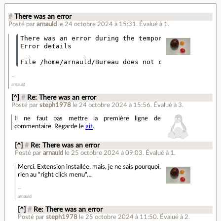
#
There was an error
Posté par
arnauld
le 24 octobre 2024 à 15:31
.
Évalué à
1
.
There was an error during the temporary add-on inst
Error details

arnauld
[^]
#
Re: There was an error
Posté par
steph1978
le 24 octobre 2024 à 15:56
.
Évalué à
3
.
Il ne faut pas mettre la première ligne de
commentaire. Regarde le
git
.
[^]
#
Re: There was an error
Posté par
arnauld
le 25 octobre 2024 à 09:03
.
Évalué à
1
.
Merci. Extension installée, mais, je ne sais pourquoi,
rien au "right click menu"…
arnauld
[^]
#
Re: There was an error
Posté par
steph1978
le 25 octobre 2024 à 11:50
.
Évalué à
2
.