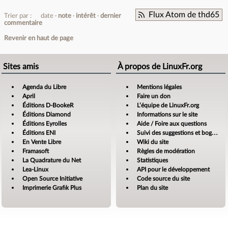
Flux Atom de thd65
Trier par :
date
note
intérêt
dernier
commentaire
Revenir en haut de page
Sites amis
À propos de LinuxFr.org
Agenda du Libre
Mentions légales
April
Faire un don
Éditions D-BookeR
L’équipe de LinuxFr.org
Éditions Diamond
Informations sur le site
Éditions Eyrolles
Aide / Foire aux questions
Éditions ENI
Suivi des suggestions et bogues
En Vente Libre
Wiki du site
Framasoft
Règles de modération
La Quadrature du Net
Statistiques
Lea-Linux
API pour le développement
Open Source Initiative
Code source du site
Imprimerie Grafik Plus
Plan du site