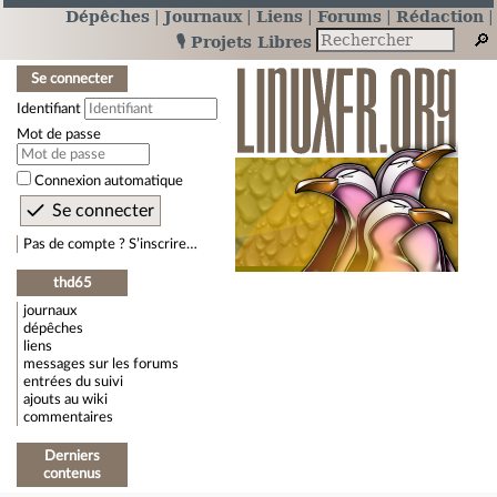
Dépêches
Journaux
Liens
Forums
Rédaction
🎙️ Projets Libres
Se connecter
Identifiant
Mot de passe
Connexion automatique
Pas de compte ? S’inscrire…
thd65
journaux
dépêches
liens
messages sur les forums
entrées du suivi
ajouts au wiki
commentaires
Derniers
contenus