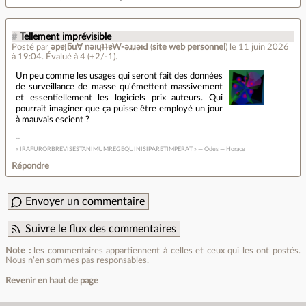
#
Tellement imprévisible
Posté par
ǝpɐןƃu∀ nǝıɥʇʇɐW-ǝɹɹǝıԀ
(
site web personnel
)
le 11 juin 2026
à 19:04
.
Évalué à
4
(+2/-1)
.
Un peu comme les usages qui seront fait des données
de surveillance de masse qu'émettent massivement
et essentiellement les logiciels prix auteurs. Qui
pourrait imaginer que ça puisse être employé un jour
à mauvais escient ?
« IRAFURORBREVISESTANIMUMREGEQUINISIPARETIMPERAT » — Odes — Horace
Répondre
Envoyer un commentaire
Suivre le flux des commentaires
Note :
les commentaires appartiennent à celles et ceux qui les ont postés.
Nous n’en sommes pas responsables.
Revenir en haut de page