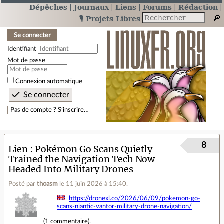
Dépêches
Journaux
Liens
Forums
Rédaction
🎙️ Projets Libres
Se connecter
Identifiant
Mot de passe
Connexion automatique
Pas de compte ? S’inscrire…
8
Lien
Pokémon Go Scans Quietly
Trained the Navigation Tech Now
Headed Into Military Drones
Posté par
thoasm
le 11 juin 2026 à 15:40
.
https://dronexl.co/2026/06/09/pokemon-go-
scans-niantic-vantor-military-drone-navigation/
(
1 commentaire
).