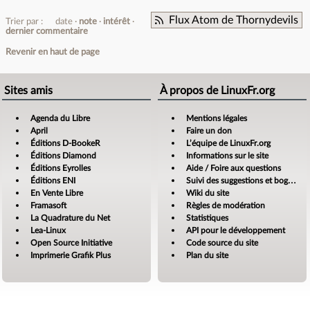
Flux Atom de Thornydevils
Trier par :
date
note
intérêt
dernier commentaire
Revenir en haut de page
Sites amis
À propos de LinuxFr.org
Agenda du Libre
Mentions légales
April
Faire un don
Éditions D-BookeR
L’équipe de LinuxFr.org
Éditions Diamond
Informations sur le site
Éditions Eyrolles
Aide / Foire aux questions
Éditions ENI
Suivi des suggestions et bogues
En Vente Libre
Wiki du site
Framasoft
Règles de modération
La Quadrature du Net
Statistiques
Lea-Linux
API pour le développement
Open Source Initiative
Code source du site
Imprimerie Grafik Plus
Plan du site