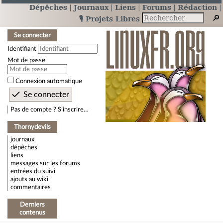
Dépêches
Journaux
Liens
Forums
Rédaction
🎙️ Projets Libres
Se connecter
Identifiant
Mot de passe
Connexion automatique
Pas de compte ? S’inscrire…
Thornydevils
journaux
dépêches
liens
messages sur les forums
entrées du suivi
ajouts au wiki
commentaires
Derniers
contenus