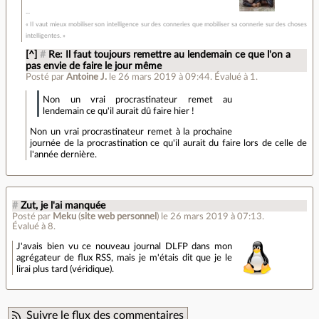
« Il vaut mieux mobiliser son intelligence sur des conneries que mobiliser sa connerie sur des choses
intelligentes. »
[^]
#
Re: Il faut toujours remettre au lendemain ce que l'on a
pas envie de faire le jour même
Posté par
Antoine J.
le 26 mars 2019 à 09:44
.
Évalué à
1
.
Non un vrai procrastinateur remet au
lendemain ce qu'il aurait dû faire hier !
Non un vrai procrastinateur remet à la prochaine
journée de la procrastination ce qu'il aurait du faire lors de celle de
l'année dernière.
#
Zut, je l'ai manquée
Posté par
Meku
(
site web personnel
)
le 26 mars 2019 à 07:13
.
Évalué à
8
.
J'avais bien vu ce nouveau journal DLFP dans mon
agrégateur de flux RSS, mais je m'étais dit que je le
lirai plus tard (véridique).
Suivre le flux des commentaires