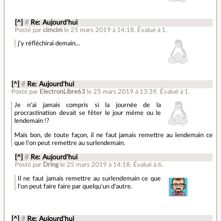
[^]
#
Re: Aujourd'hui
Posté par
cimcim
le 25 mars 2019 à 14:18
.
Évalué à
1
.
j'y réfléchirai demain…
[^]
#
Re: Aujourd'hui
Posté par
ElectronLibre63
le 25 mars 2019 à 13:39
.
Évalué à
1
.
Je n'ai jamais compris si la journée de la
procrastination devait se fêter le jour même ou le
lendemain !?
Mais bon, de toute façon, il ne faut jamais remettre au lendemain ce
que l'on peut remettre au surlendemain.
[^]
#
Re: Aujourd'hui
Posté par
Dring
le 25 mars 2019 à 14:18
.
Évalué à
6
.
Il ne faut jamais remettre au surlendemain ce que
l'on peut faire faire par quelqu'un d'autre.
[^]
#
Re: Aujourd'hui