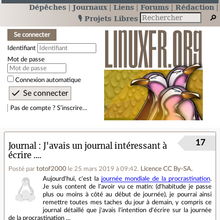
Dépêches
Journaux
Liens
Forums
Rédaction
🎙️ Projets Libres
Se connecter
Identifiant
Mot de passe
Connexion automatique
Pas de compte ? S’inscrire…
17
Journal
J'avais un journal intéressant à
écrire ....
Posté par
totof2000
le 25 mars 2019 à 09:42
.
Licence CC By‑SA.
Aujourd'hui, c'est la
journée mondiale de la procrastination
.
Je suis content de l'avoir vu ce matin: (d'habitude je passe
plus ou moins à côté au début de journée), je pourrai ainsi
remettre toutes mes taches du jour à demain, y compris ce
journal détaillé que j'avais l'intention d'écrire sur la journée
de la procrastination …