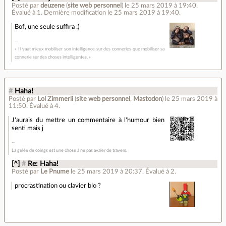
Posté par
deuzene
(
site web personnel
)
le 25 mars 2019 à 19:40
.
Évalué à
1
.
Dernière modification le 25 mars 2019 à 19:40.
Bof, une seule suffira :)
« Il vaut mieux mobiliser son intelligence sur des conneries que mobiliser sa
connerie sur des choses intelligentes. »
#
Haha!
Posté par
Lol Zimmerli
(
site web personnel
,
Mastodon
)
le 25 mars 2019 à
11:50
.
Évalué à
4
.
J'aurais du mettre un commentaire à l'humour bien
senti mais j
La gelée de coings est une chose à ne pas avaler de travers.
[^]
#
Re: Haha!
Posté par
Le Pnume
le 25 mars 2019 à 20:37
.
Évalué à
2
.
procrastination ou clavier blo ?