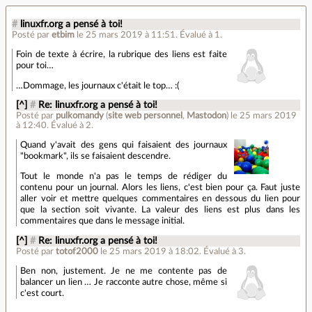
#
linuxfr.org a pensé à toi!
Posté par
etbim
le 25 mars 2019 à 11:51
.
Évalué à
1
.
Foin de texte à écrire, la rubrique des liens est faite
pour toi…
…Dommage, les journaux c'était le top… :(
[^]
#
Re: linuxfr.org a pensé à toi!
Posté par
pulkomandy
(
site web personnel
,
Mastodon
)
le 25 mars 2019
à 12:40
.
Évalué à
2
.
Quand y'avait des gens qui faisaient des journaux
"bookmark", ils se faisaient descendre.
Tout le monde n'a pas le temps de rédiger du
contenu pour un journal. Alors les liens, c'est bien pour ça. Faut juste
aller voir et mettre quelques commentaires en dessous du lien pour
que la section soit vivante. La valeur des liens est plus dans les
commentaires que dans le message initial.
[^]
#
Re: linuxfr.org a pensé à toi!
Posté par
totof2000
le 25 mars 2019 à 18:02
.
Évalué à
3
.
Ben non, justement. Je ne me contente pas de
balancer un lien … Je racconte autre chose, même si
c'est court.