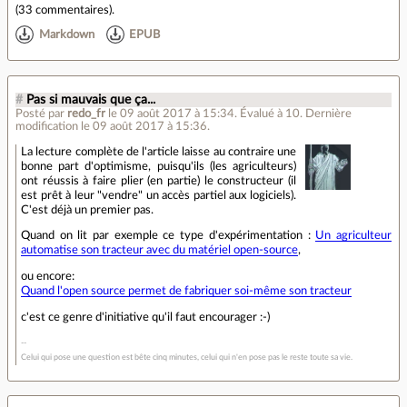
(
33 commentaires
).
Markdown
EPUB
#
Pas si mauvais que ça...
Posté par
redo_fr
le 09 août 2017 à 15:34
.
Évalué à
10
.
Dernière
modification le 09 août 2017 à 15:36.
La lecture complète de l'article laisse au contraire une
bonne part d'optimisme, puisqu'ils (les agriculteurs)
ont réussis à faire plier (en partie) le constructeur (il
est prêt à leur "vendre" un accès partiel aux logiciels).
C'est déjà un premier pas.
Quand on lit par exemple ce type d'expérimentation :
Un agriculteur
automatise son tracteur avec du matériel open-source
,
ou encore:
Quand l'open source permet de fabriquer soi-même son tracteur
c'est ce genre d'initiative qu'il faut encourager :-)
Celui qui pose une question est bête cinq minutes, celui qui n'en pose pas le reste toute sa vie.