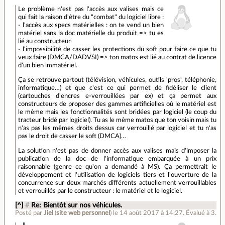
Le problème n'est pas l'accès aux valises mais ce
qui fait la raison d'être du "combat" du logiciel libre :
- l'accès aux specs matérielles : on te vend un bien
matériel sans la doc matérielle du produit => tu es
lié au constructeur
- l'impossibilité de casser les protections du soft pour faire ce que tu
veux faire (DMCA/DADVSI) => ton matos est lié au contrat de licence
d'un bien immatériel.
Ça se retrouve partout (télévision, véhicules, outils 'pros', téléphonie,
informatique…) et que c'est ce qui permet de fidéliser le client
(cartouches d'encres e-verrouillées par ex) et ça permet aux
constructeurs de proposer des gammes artificielles où le matériel est
le même mais les fonctionnalités sont bridées par logiciel (le coup du
tracteur bridé par logiciel). Tu as le même matos que ton voisin mais tu
n'as pas les mêmes droits dessus car verrouillé par logiciel et tu n'as
pas le droit de casser le soft (DMCA)…
La solution n'est pas de donner accès aux valises mais d'imposer la
publication de la doc de l'informatique embarquée à un prix
raisonnable (genre ce qu'on a demandé à MS). Ça permettrait le
développement et l'utilisation de logiciels tiers et l'ouverture de la
concurrence sur deux marchés différents actuellement verrouillables
et verrouillés par le constructeur : le matériel et le logiciel.
[^]
#
Re: Bientôt sur nos véhicules.
Posté par
Jiel
(
site web personnel
)
le 14 août 2017 à 14:27
.
Évalué à
3
.