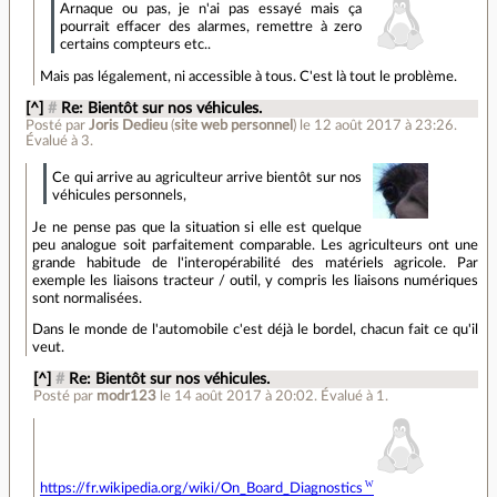
Arnaque ou pas, je n'ai pas essayé mais ça
pourrait effacer des alarmes, remettre à zero
certains compteurs etc..
Mais pas légalement, ni accessible à tous. C'est là tout le problème.
[^]
#
Re: Bientôt sur nos véhicules.
Posté par
Joris Dedieu
(
site web personnel
)
le 12 août 2017 à 23:26
.
Évalué à
3
.
Ce qui arrive au agriculteur arrive bientôt sur nos
véhicules personnels,
Je ne pense pas que la situation si elle est quelque
peu analogue soit parfaitement comparable. Les agriculteurs ont une
grande habitude de l'interopérabilité des matériels agricole. Par
exemple les liaisons tracteur / outil, y compris les liaisons numériques
sont normalisées.
Dans le monde de l'automobile c'est déjà le bordel, chacun fait ce qu'il
veut.
[^]
#
Re: Bientôt sur nos véhicules.
Posté par
modr123
le 14 août 2017 à 20:02
.
Évalué à
1
.
https://fr.wikipedia.org/wiki/On_Board_Diagnostics