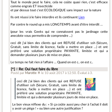
Tout le monde peut le faire, cela ne coûte quasi rien, c'est efficace
comme engrais ET insecticide
et par dessus tout c'est ECOLOGIQUE sans impact sur la nature
Ils ont réussi à le faire interdire et ils continuent
Lien
Par contre le round up a mis LONGTEMPS avant d'être interdit …
(pour les vrais Geeks qui ne connaissent pas le jardinage cette
anecdote vous permettra de comprendre …)
ceci dit j'ai bien des clients qui ont REFUSE d'utiliser ssh (Sécure,
Gratuit, sans limite de licence, facile a mettre en place …) et ont
préféré une solution propriétaire PAYANTE, limitée et qui a
demander plusieurs jours de mise en place.
Le temps ne fait rien à l'affaire … Quand on est c.. on est c..
[^]
#
Re: Oui faut faire du libre
Posté par
Marotte ⛧
le 10 août 2017 à 12:50
.
Évalué à
3
.
ceci dit j'ai bien des clients qui ont REFUSE
d'utiliser ssh (Sécure, Gratuit, sans limite de
licence, facile a mettre en place …) et ont
préféré une solution propriétaire PAYANTE,
limitée et qui a demander plusieurs jours de mise en place.
Le bon vieux réflexe du : « Si ça coûte aussi peu cher à l’achat il doit
y avoir un piège ! » ou bien une autre justification ?