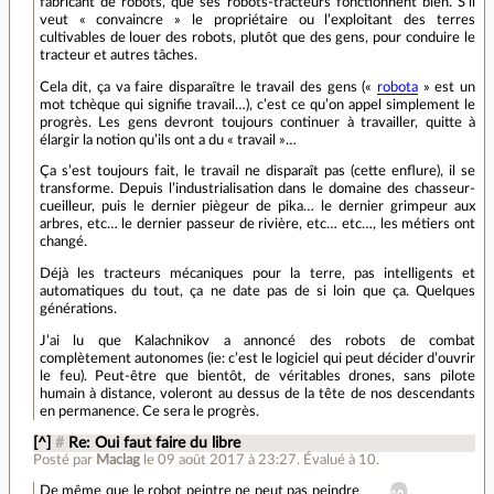
fabricant de robots, que ses robots-tracteurs fonctionnent bien. S’il
veut « convaincre » le propriétaire ou l’exploitant des terres
cultivables de louer des robots, plutôt que des gens, pour conduire le
tracteur et autres tâches.
Cela dit, ça va faire disparaître le travail des gens («
robota
» est un
mot tchèque qui signifie travail…), c’est ce qu’on appel simplement le
progrès. Les gens devront toujours continuer à travailler, quitte à
élargir la notion qu’ils ont a du « travail »…
Ça s’est toujours fait, le travail ne disparaît pas (cette enflure), il se
transforme. Depuis l’industrialisation dans le domaine des chasseur-
cueilleur, puis le dernier piègeur de pika… le dernier grimpeur aux
arbres, etc… le dernier passeur de rivière, etc… etc…, les métiers ont
changé.
Déjà les tracteurs mécaniques pour la terre, pas intelligents et
automatiques du tout, ça ne date pas de si loin que ça. Quelques
générations.
J’ai lu que Kalachnikov a annoncé des robots de combat
complètement autonomes (ie: c’est le logiciel qui peut décider d’ouvrir
le feu). Peut-être que bientôt, de véritables drones, sans pilote
humain à distance, voleront au dessus de la tête de nos descendants
en permanence. Ce sera le progrès.
[^]
#
Re: Oui faut faire du libre
Posté par
Maclag
le 09 août 2017 à 23:27
.
Évalué à
10
.
De même que le robot peintre ne peut pas peindre