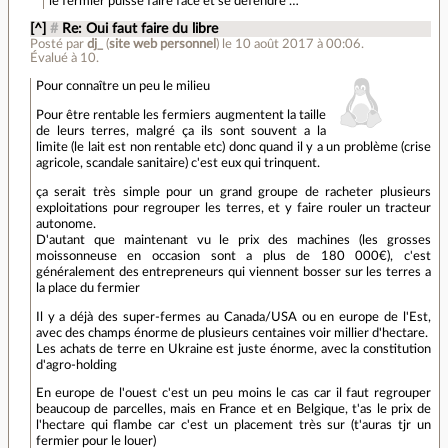
le fermier puisse faire face et se défendre …
[^]
#
Re: Oui faut faire du libre
Posté par
dj_
(
site web personnel
)
le 10 août 2017 à 00:06
.
Évalué à
10
.
Pour connaître un peu le milieu
Pour être rentable les fermiers augmentent la taille
de leurs terres, malgré ça ils sont souvent a la
limite (le lait est non rentable etc) donc quand il y a un problème (crise
agricole, scandale sanitaire) c'est eux qui trinquent.
ça serait très simple pour un grand groupe de racheter plusieurs
exploitations pour regrouper les terres, et y faire rouler un tracteur
autonome.
D'autant que maintenant vu le prix des machines (les grosses
moissonneuse en occasion sont a plus de 180 000€), c'est
généralement des entrepreneurs qui viennent bosser sur les terres a
la place du fermier
Il y a déjà des super-fermes au Canada/USA ou en europe de l'Est,
avec des champs énorme de plusieurs centaines voir millier d'hectare.
Les achats de terre en Ukraine est juste énorme, avec la constitution
d'agro-holding
En europe de l'ouest c'est un peu moins le cas car il faut regrouper
beaucoup de parcelles, mais en France et en Belgique, t'as le prix de
l'hectare qui flambe car c'est un placement très sur (t'auras tjr un
fermier pour le louer)