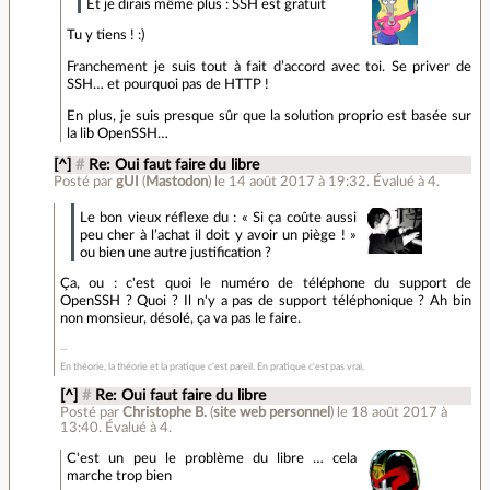
Et je dirais même plus : SSH est gratuit
Tu y tiens ! :)
Franchement je suis tout à fait d’accord avec toi. Se priver de
SSH… et pourquoi pas de HTTP !
En plus, je suis presque sûr que la solution proprio est basée sur
la lib OpenSSH…
[^]
#
Re: Oui faut faire du libre
Posté par
gUI
(
Mastodon
)
le 14 août 2017 à 19:32
.
Évalué à
4
.
Le bon vieux réflexe du : « Si ça coûte aussi
peu cher à l’achat il doit y avoir un piège ! »
ou bien une autre justification ?
Ça, ou : c'est quoi le numéro de téléphone du support de
OpenSSH ? Quoi ? Il n'y a pas de support téléphonique ? Ah bin
non monsieur, désolé, ça va pas le faire.
En théorie, la théorie et la pratique c'est pareil. En pratique c'est pas vrai.
[^]
#
Re: Oui faut faire du libre
Posté par
Christophe B.
(
site web personnel
)
le 18 août 2017 à
13:40
.
Évalué à
4
.
C'est un peu le problème du libre … cela
marche trop bien