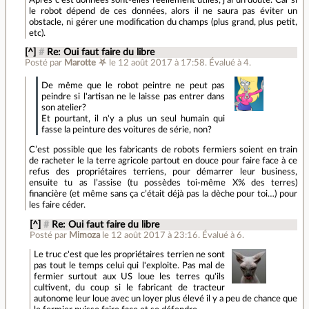
le robot dépend de ces données, alors il ne saura pas éviter un
obstacle, ni gérer une modification du champs (plus grand, plus petit,
etc).
[^]
#
Re: Oui faut faire du libre
Posté par
Marotte ⛧
le 12 août 2017 à 17:58
.
Évalué à
4
.
De même que le robot peintre ne peut pas
peindre si l'artisan ne le laisse pas entrer dans
son atelier?
Et pourtant, il n'y a plus un seul humain qui
fasse la peinture des voitures de série, non?
C’est possible que les fabricants de robots fermiers soient en train
de racheter le la terre agricole partout en douce pour faire face à ce
refus des propriétaires terriens, pour démarrer leur business,
ensuite tu as l’assise (tu possèdes toi-même X% des terres)
financière (et même sans ça c’était déjà pas la dèche pour toi…) pour
les faire céder.
[^]
#
Re: Oui faut faire du libre
Posté par
Mimoza
le 12 août 2017 à 23:16
.
Évalué à
6
.
Le truc c'est que les propriétaires terrien ne sont
pas tout le temps celui qui l'exploite. Pas mal de
fermier surtout aux US loue les terres qu'ils
cultivent, du coup si le fabricant de tracteur
autonome leur loue avec un loyer plus élevé il y a peu de chance que