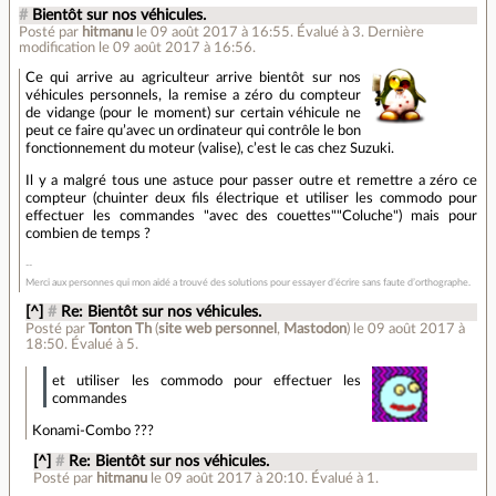
#
Bientôt sur nos véhicules.
Posté par
hitmanu
le 09 août 2017 à 16:55
.
Évalué à
3
.
Dernière
modification le 09 août 2017 à 16:56.
Ce qui arrive au agriculteur arrive bientôt sur nos
véhicules personnels, la remise a zéro du compteur
de vidange (pour le moment) sur certain véhicule ne
peut ce faire qu’avec un ordinateur qui contrôle le bon
fonctionnement du moteur (valise), c’est le cas chez Suzuki.
Il y a malgré tous une astuce pour passer outre et remettre a zéro ce
compteur (chuinter deux fils électrique et utiliser les commodo pour
effectuer les commandes "avec des couettes""Coluche") mais pour
combien de temps ?
Merci aux personnes qui mon aidé a trouvé des solutions pour essayer d’écrire sans faute d’orthographe.
[^]
#
Re: Bientôt sur nos véhicules.
Posté par
Tonton Th
(
site web personnel
,
Mastodon
)
le 09 août 2017 à
18:50
.
Évalué à
5
.
et utiliser les commodo pour effectuer les
commandes
Konami-Combo ???
[^]
#
Re: Bientôt sur nos véhicules.
Posté par
hitmanu
le 09 août 2017 à 20:10
.
Évalué à
1
.