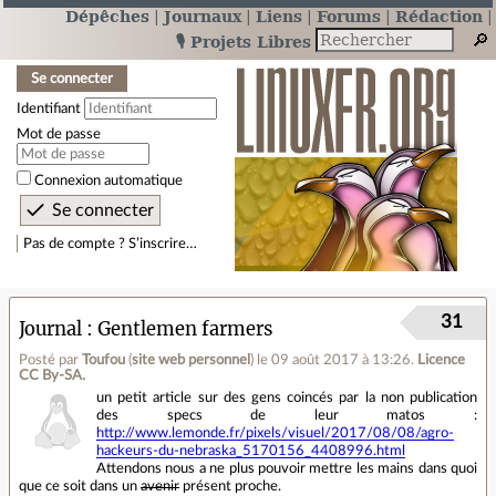
Dépêches
Journaux
Liens
Forums
Rédaction
🎙️ Projets Libres
Se connecter
Identifiant
Mot de passe
Connexion automatique
Pas de compte ? S’inscrire…
31
Journal
Gentlemen farmers
Posté par
Toufou
(
site web personnel
)
le 09 août 2017 à 13:26
.
Licence
CC By‑SA.
un petit article sur des gens coincés par la non publication
des specs de leur matos :
http://www.lemonde.fr/pixels/visuel/2017/08/08/agro-
hackeurs-du-nebraska_5170156_4408996.html
Attendons nous a ne plus pouvoir mettre les mains dans quoi
que ce soit dans un
avenir
présent proche.