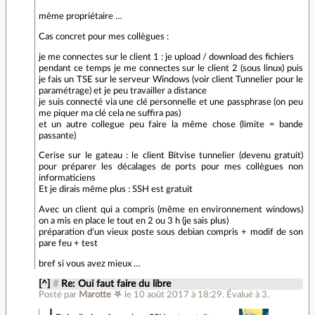
même propriétaire …
Cas concret pour mes collègues :
je me connectes sur le client 1 : je upload / download des fichiers
pendant ce temps je me connectes sur le client 2 (sous linux) puis
je fais un TSE sur le serveur Windows (voir client Tunnelier pour le
paramétrage) et je peu travailler a distance
je suis connecté via une clé personnelle et une passphrase (on peu
me piquer ma clé cela ne suffira pas)
et un autre collegue peu faire la même chose (limite = bande
passante)
Cerise sur le gateau : le client Bitvise tunnelier (devenu gratuit)
pour préparer les décalages de ports pour mes collègues non
informaticiens
Et je dirais même plus : SSH est gratuit
Avec un client qui a compris (même en environnement windows)
on a mis en place le tout en 2 ou 3 h (je sais plus)
préparation d'un vieux poste sous debian compris + modif de son
pare feu + test
bref si vous avez mieux …
[^]
#
Re: Oui faut faire du libre
Posté par
Marotte ⛧
le 10 août 2017 à 18:29
.
Évalué à
3
.