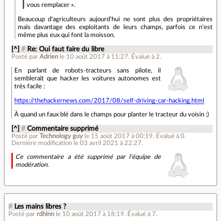
vous remplacer ».
Beaucoup d'agriculteurs aujourd'hui ne sont plus des propriétaires
mais davantage des exploitants de leurs champs, parfois ce n'est
même plus eux qui font la moisson.
[^]
#
Re: Oui faut faire du libre
Posté par
Adrien
le 10 août 2017 à 11:27
.
Évalué à
2
.
En parlant de robots-tracteurs sans pilote, il
semblerait que hacker les voitures autonomes est
très facile :
https://thehackernews.com/2017/08/self-driving-car-hacking.html
À quand un faux blé dans le champs pour planter le tracteur du voisin :)
[^]
#
Commentaire supprimé
Posté par
Technology guy
le 15 août 2017 à 00:19
.
Évalué à
0
.
Dernière modification le 03 avril 2021 à 22:27.
Ce commentaire a été supprimé par l’équipe de
modération.
#
Les mains libres ?
Posté par
rdhlnn
le 10 août 2017 à 18:19
.
Évalué à
7
.