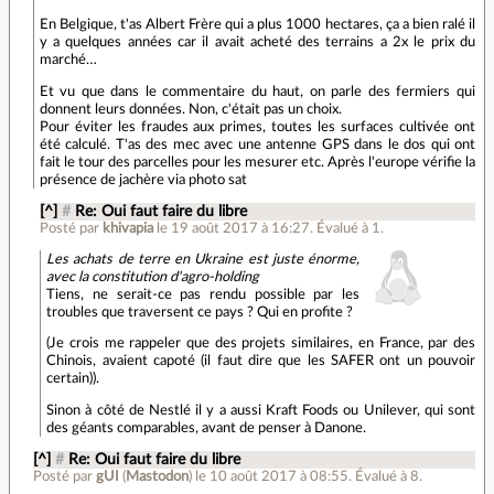
En Belgique, t'as Albert Frère qui a plus 1000 hectares, ça a bien ralé il
y a quelques années car il avait acheté des terrains a 2x le prix du
marché…
Et vu que dans le commentaire du haut, on parle des fermiers qui
donnent leurs données. Non, c'était pas un choix.
Pour éviter les fraudes aux primes, toutes les surfaces cultivée ont
été calculé. T'as des mec avec une antenne GPS dans le dos qui ont
fait le tour des parcelles pour les mesurer etc. Après l'europe vérifie la
présence de jachère via photo sat
[^]
#
Re: Oui faut faire du libre
Posté par
khivapia
le 19 août 2017 à 16:27
.
Évalué à
1
.
Les achats de terre en Ukraine est juste énorme,
avec la constitution d'agro-holding
Tiens, ne serait-ce pas rendu possible par les
troubles que traversent ce pays ? Qui en profite ?
(Je crois me rappeler que des projets similaires, en France, par des
Chinois, avaient capoté (il faut dire que les SAFER ont un pouvoir
certain)).
Sinon à côté de Nestlé il y a aussi Kraft Foods ou Unilever, qui sont
des géants comparables, avant de penser à Danone.
[^]
#
Re: Oui faut faire du libre
Posté par
gUI
(
Mastodon
)
le 10 août 2017 à 08:55
.
Évalué à
8
.