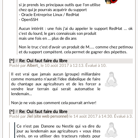
si je prends les principaux outils que l'on utilise
chez qui je pourrais acquérir du support
- Oracle Entreprise Linux / RedHat
- OpenSSH
Aucun intérêt : une fois j'ai du appeler le support RedHat … ok
c'est du lourd, le gars connaissais son produit
mais une fois en … plus de dix ans
Non le truc c'est d'avoir un produit de M….. comme chez petimou
et du support compétent. cela permet de gagner des pépettes.
[^]
#
Re: Oui faut faire du libre
Posté par
Albert_
le 10 août 2017 à 12:13
.
Évalué à
10
.
Il est vrai que jamais aucun (groupe) milliardaire
comme monsanto n'aurait l'idee diabolique de faire
du chantage aux agriculteurs et de les forcer a
vendre leur terrain qui serait automatise le
lendemain…
Non je ne vois pas comment cela pourrait arriver!
[^]
#
Re: Oui faut faire du libre
Posté par
Jiel
(
site web personnel
)
le 14 août 2017 à 14:30
.
Évalué à
3
.
Ce n'est pas Danone ou Nestle qui va dire du
jour au lendemain aux agriculteurs « vous êtes
virés, on va utiliser des tracteurs robots pour