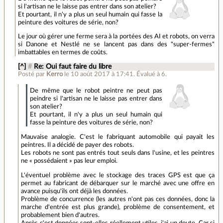
si l'artisan ne le laisse pas entrer dans son atelier?
Et pourtant, il n'y a plus un seul humain qui fasse la
peinture des voitures de série, non?
Le jour où gérer une ferme sera à la portées des AI et robots, on verra
si Danone et Nestlé ne se lancent pas dans des "super-fermes"
imbattables en termes de coûts.
[^]
#
Re: Oui faut faire du libre
Posté par
Kerro
le 10 août 2017 à 17:41
.
Évalué à
6
.
De même que le robot peintre ne peut pas
peindre si l'artisan ne le laisse pas entrer dans
son atelier?
Et pourtant, il n'y a plus un seul humain qui
fasse la peinture des voitures de série, non?
Mauvaise analogie. C'est le fabriquant automobile qui payait les
peintres. Il a décidé de payer des robots.
Les robots ne sont pas entrés tout seuls dans l'usine, et les peintres
ne « possédaient » pas leur emploi.
L'éventuel problème avec le stockage des traces GPS est que ça
permet au fabricant de débarquer sur le marché avec une offre en
avance puisqu'ils ont déjà les données.
Problème de concurrence (les autres n'ont pas ces données, donc la
marche d'entrée est plus grande), problème de consentement, et
probablement bien d'autres.
Après c'est données sont-elles réellement utiles, j'ai un doute. Car si