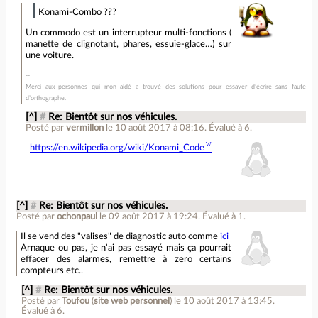
Konami-Combo ???
Un commodo est un interrupteur multi-fonctions (
manette de clignotant, phares, essuie-glace…) sur
une voiture.
Merci aux personnes qui mon aidé a trouvé des solutions pour essayer d’écrire sans faute
d’orthographe.
[^]
#
Re: Bientôt sur nos véhicules.
Posté par
vermillon
le 10 août 2017 à 08:16
.
Évalué à
6
.
https://en.wikipedia.org/wiki/Konami_Code
[^]
#
Re: Bientôt sur nos véhicules.
Posté par
ochonpaul
le 09 août 2017 à 19:24
.
Évalué à
1
.
Il se vend des "valises" de diagnostic auto comme
ici
Arnaque ou pas, je n'ai pas essayé mais ça pourrait
effacer des alarmes, remettre à zero certains
compteurs etc..
[^]
#
Re: Bientôt sur nos véhicules.
Posté par
Toufou
(
site web personnel
)
le 10 août 2017 à 13:45
.
Évalué à
6
.