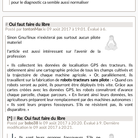
pour le diagnostic ca semble aussi normaliser
#
Oui faut faire du libre
Posté par
tontonMax
le 09 août 2017 à 19:01
.
Évalué à
6
.
Sinon Gnu/linux n'existerai pas surtout aucun pilote
materiel
l'article est aussi intéressant sur l'avenir de la
profession
« Ils collectent les données de localisation GPS des tracteurs. Ils
obtiennent ainsi une cartographie précise de tous les champs cultivés et
la trajectoire de chaque machine agricole. » Or, parallèlement, ils
travaillent sur la fabrication de
robots-tracteurs sans pilote
: « Quand ces
robots seront au point, ils pourront être déployés très vite. Grâce aux
cartes créées avec les données GPS, les robots connaîtront d’avance
chaque parcelle, chaque parcours. » En livrant ainsi leurs données, les
agriculteurs préparent leur remplacement par des machines autonomes :
« Ils sont leurs propres fossoyeurs. S’ils ne résistent pas, ils vont
disparaître. »
[^]
#
Re: Oui faut faire du libre
Posté par
bobo38
le 09 août 2017 à 20:20
.
Évalué à
9
.
Dernière
modification le 09 août 2017 à 20:21.
« Ils sont leurs propres fossoyeurs. S’ils ne