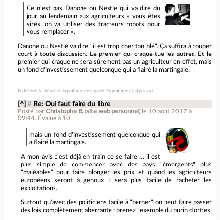
Ce n'est pas Danone ou Nestle qui va dire du
jour au lendemain aux agriculteurs « vous êtes
virés, on va utiliser des tracteurs robots pour
vous remplacer ».
Danone ou Nestlé va dire "il est trop cher ton blé". Ça suffira à couper
court à toute discussion. Le premier qui craque tue les autres. Et le
premier qui craque ne sera sûrement pas un agriculteur en effet, mais
un fond d'investissement quelconque qui a flairé la martingale.
En théorie, la théorie et la pratique c'est pareil. En pratique c'est pas vrai.
[^]
#
Re: Oui faut faire du libre
Posté par
Christophe B.
(
site web personnel
)
le 10 août 2017 à
09:44
.
Évalué à
10
.
mais un fond d'investissement quelconque qui
a flairé la martingale.
A mon avis c'est déjà en train de se faire … il est
plus simple de commencer avec des pays "émergents" plus
"maléables" pour faire plonger les prix. et quand les agriculteurs
européens seront à genoux il sera plus facile de racheter les
exploitations.
Surtout qu'avec des politiciens facile à "berner" on peut faire passer
des lois complètement aberrante : prenez l'exemple du purin d'orties