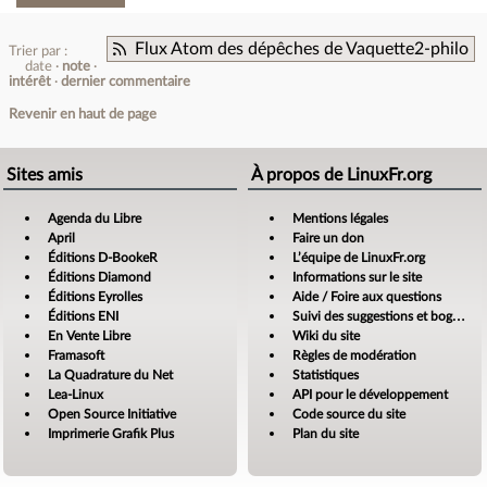
Flux Atom des dépêches de Vaquette2-philo
Trier par :
date
note
intérêt
dernier commentaire
Revenir en haut de page
Sites amis
À propos de LinuxFr.org
Agenda du Libre
Mentions légales
April
Faire un don
Éditions D-BookeR
L’équipe de LinuxFr.org
Éditions Diamond
Informations sur le site
Éditions Eyrolles
Aide / Foire aux questions
Éditions ENI
Suivi des suggestions et bogues
En Vente Libre
Wiki du site
Framasoft
Règles de modération
La Quadrature du Net
Statistiques
Lea-Linux
API pour le développement
Open Source Initiative
Code source du site
Imprimerie Grafik Plus
Plan du site