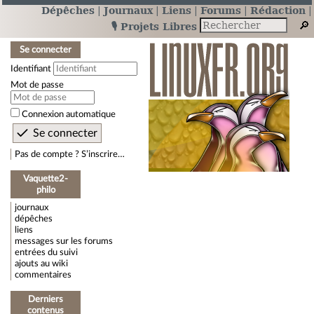
Dépêches
Journaux
Liens
Forums
Rédaction
🎙️ Projets Libres
Se connecter
Identifiant
Mot de passe
Connexion automatique
Pas de compte ? S’inscrire…
Vaquette2-
philo
journaux
dépêches
liens
messages sur les forums
entrées du suivi
ajouts au wiki
commentaires
Derniers
contenus