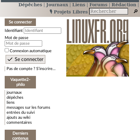
Dépêches
Journaux
Liens
Forums
Rédaction
🎙️ Projets Libres
Se connecter
Identifiant
Mot de passe
Connexion automatique
Pas de compte ? S’inscrire…
Vaquette2-
philo
journaux
dépêches
liens
messages sur les forums
entrées du suivi
ajouts au wiki
commentaires
Derniers
contenus