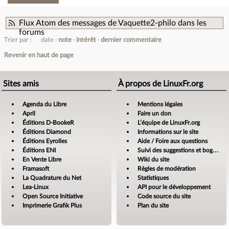
Flux Atom des messages de Vaquette2-philo dans les
forums
Trier par :
date
note
intérêt
dernier commentaire
Revenir en haut de page
Sites amis
À propos de LinuxFr.org
Agenda du Libre
Mentions légales
April
Faire un don
Éditions D-BookeR
L’équipe de LinuxFr.org
Éditions Diamond
Informations sur le site
Éditions Eyrolles
Aide / Foire aux questions
Éditions ENI
Suivi des suggestions et bogues
En Vente Libre
Wiki du site
Framasoft
Règles de modération
La Quadrature du Net
Statistiques
Lea-Linux
API pour le développement
Open Source Initiative
Code source du site
Imprimerie Grafik Plus
Plan du site