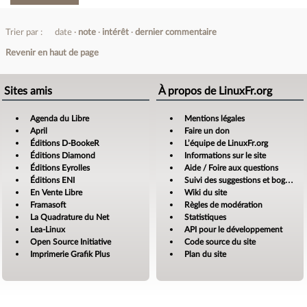
Trier par :
date
note
intérêt
dernier commentaire
Revenir en haut de page
Sites amis
À propos de LinuxFr.org
Agenda du Libre
Mentions légales
April
Faire un don
Éditions D-BookeR
L’équipe de LinuxFr.org
Éditions Diamond
Informations sur le site
Éditions Eyrolles
Aide / Foire aux questions
Éditions ENI
Suivi des suggestions et bogues
En Vente Libre
Wiki du site
Framasoft
Règles de modération
La Quadrature du Net
Statistiques
Lea-Linux
API pour le développement
Open Source Initiative
Code source du site
Imprimerie Grafik Plus
Plan du site