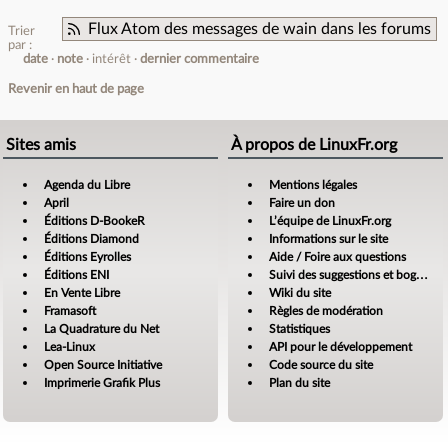
Flux Atom des messages de wain dans les forums
Trier
par :
date
note
intérêt
dernier commentaire
Revenir en haut de page
Sites amis
À propos de LinuxFr.org
Agenda du Libre
Mentions légales
April
Faire un don
Éditions D-BookeR
L’équipe de LinuxFr.org
Éditions Diamond
Informations sur le site
Éditions Eyrolles
Aide / Foire aux questions
Éditions ENI
Suivi des suggestions et bogues
En Vente Libre
Wiki du site
Framasoft
Règles de modération
La Quadrature du Net
Statistiques
Lea-Linux
API pour le développement
Open Source Initiative
Code source du site
Imprimerie Grafik Plus
Plan du site