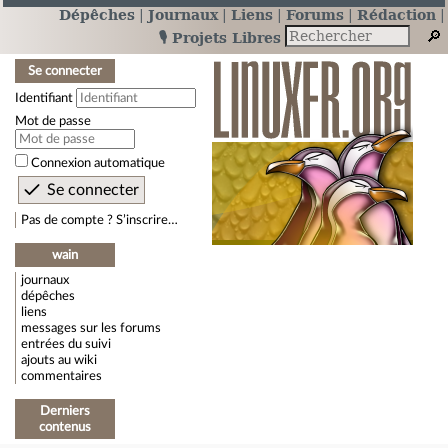
Dépêches
Journaux
Liens
Forums
Rédaction
🎙️ Projets Libres
Se connecter
Identifiant
Mot de passe
Connexion automatique
Pas de compte ? S’inscrire…
wain
journaux
dépêches
liens
messages sur les forums
entrées du suivi
ajouts au wiki
commentaires
Derniers
contenus