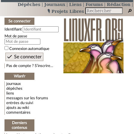
Dépêches
Journaux
Liens
Forums
Rédaction
🎙️ Projets Libres
Se connecter
Identifiant
Mot de passe
Connexion automatique
Pas de compte ? S’inscrire…
Wlanfr
journaux
dépêches
liens
messages sur les forums
entrées du suivi
ajouts au wiki
commentaires
Derniers
contenus