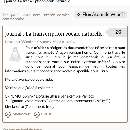
journal
La transcription vocale naturelle.
Flux Atom de Wlanfr
Trier par :
date
note
intérêt
dernier
commentaire
20
Journal
La transcription vocale naturelle.
Posté par
Wlanfr
le 06 mars 2012 à 10:04
.
Pour m'aider a rédiger les documentations nécessaires à mon
travail, j'ai acheté Dragon version home. Comme je travaille
aussi sous le Linux le je me demandais où en été la
reconnaissance vocale sur notre système préféré. J'ouvre
donc ce journal pour essayer de réunir toutes les
informations sur la reconnaissance vocale disponible sous Linux.
Merci d'avance de votre aide.
Voici ce que j'ai déjà collecté :
1 - "CMU_Sphinx" Librairie utilisé par exemple Perlbox
2 - "gnome-voice-control" Contrôler l'environnement GNOME
(…)
Lire la suite
(
7 commentaires
).
Markdown
EPUB
Revenir en haut de page