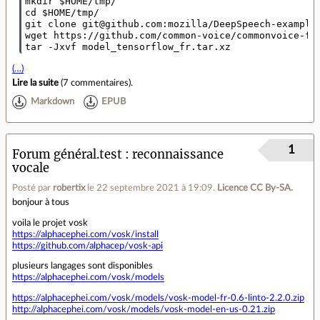
mkdir $HOME/tmp/

cd $HOME/tmp/

git clone git@github.com:mozilla/DeepSpeech-examples
wget https://github.com/common-voice/commonvoice-fr/
(…)
Lire la suite
(
7 commentaires
).
Markdown
EPUB
1
Forum général.test
reconnaissance
vocale
Posté par
robertix
le 22 septembre 2021 à 19:09
.
Licence CC By‑SA.
bonjour à tous
voila le projet vosk
https://alphacephei.com/vosk/install
https://github.com/alphacep/vosk-api
plusieurs langages sont disponibles
https://alphacephei.com/vosk/models
https://alphacephei.com/vosk/models/vosk-model-fr-0.6-linto-2.2.0.zip
http://alphacephei.com/vosk/models/vosk-model-en-us-0.21.zip