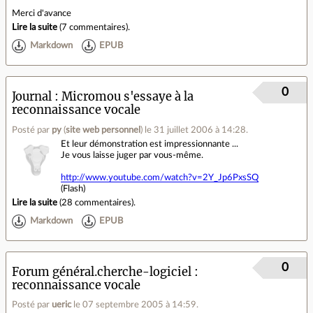
Merci d'avance
Lire la suite
(
7 commentaires
).
Markdown
EPUB
0
Journal
Micromou s'essaye à la
reconnaissance vocale
Posté par
py
(
site web personnel
)
le 31 juillet 2006 à 14:28
.
Et leur démonstration est impressionnante ...
Je vous laisse juger par vous-même.
http://www.youtube.com/watch?v=2Y_Jp6PxsSQ
(Flash)
Lire la suite
(
28 commentaires
).
Markdown
EPUB
0
Forum général.cherche-logiciel
reconnaissance vocale
Posté par
ueric
le 07 septembre 2005 à 14:59
.