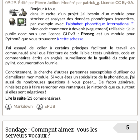
09:29
.
Édité par
Pierre Jarillon
.
Modéré par
patrick_g
.
Licence CC By‑SA.
Bonjour à tous,
dans le cadre d'un projet j'ai besoin d'un module pour
stocker et analyser des données phonétiques transcrites,
par exemple avec
l'alphabet phonétique international
.
Mon code commence à devenir (vaguement) utilisable : je le
publie donc sous une licence GLPv3 :
Phoseg
est un module pour
Python3 que vous trouverez
à cette adresse
.
J'ai essayé de coller à certains principes facilitant le travail en
communauté ainsi que l'écriture de code lisible : tests unitaires, code et
commentaires écrits en anglais, surveillance de la qualité du code par
pylint, documentation fournie.
Concrètement, je cherche d'autres personnes susceptibles d'utiliser ou
d'améliorer mon module. Si vous êtes un spécialiste de la phonétique, j'ai
aussi de nombreuses questions à vous poser… De façon générale,
n'hésitez pas à faire remonter vos remarques, je n'attends que ça, surtout
si elles sont négatives !
Lire la suite
(
23 commentaires
).
Markdown
EPUB
5
Sondage
Comment aimez-vous les
serveurs vocaux ?