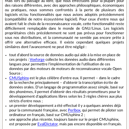
Mais lors du passage au libre, que nous effectuons pour la plupart pour
des raisons différentes, avec des approches philosophiques, économiques
ou pratiques, nous sommes confrontés à la perte de plusieurs des
logiciels et/ou fonctionnalités que nous avions adoptés précédemment
(compatibilité de notre écosystème logiciel). Pour ceux d'entre nous qui
avaient fait le choix de la reconnaissance vocale, cette fonctionnalité reste
difficilement remplaçable dans le monde de GNU/Linux. Les logiciels
propriétaires cités précédemment ne sont pas prévus pour fonctionner
sous nos distributions, et la communauté ne semble pas encore prête à
offrir une alternative efficace. Il existe cependant quelques projets
similaires dont l'avancement ne peut être négligé :
tout d'abord la source de données audio qui aide à la mise en place de
ces projets :
Voxforge
collecte les données audio dans différentes
langues pour permettre l'implémentation de l'utilisation de ces
données par des moteurs de moteurs de reconnaissance vocale Open
Source ;
CMUSphinx
est le plus célèbre d'entre eux. Il permet – dans le cadre
de la recherche principalement – d'obtenir la transcription écrite de
données orales. D'un langage de programmation assez simple, basé sur
des phonèmes, il permet d'obtenir des résultats prometteurs pour le
développement d'applications libres selon les 3 règles chères aux plus
stricts d'entre nous ;
un premier développement a été effectué il y a quelques années déjà
pour la communauté française, avec
Perlbox
, qui permet de piloter son
ordinateur en français, basé sur CMUsphinx 2 ;
une approche plus récente, toujours basée sur le projet CMUsphinx,
est proposée par
EvalDictator
, mais pas encore disponible en français.