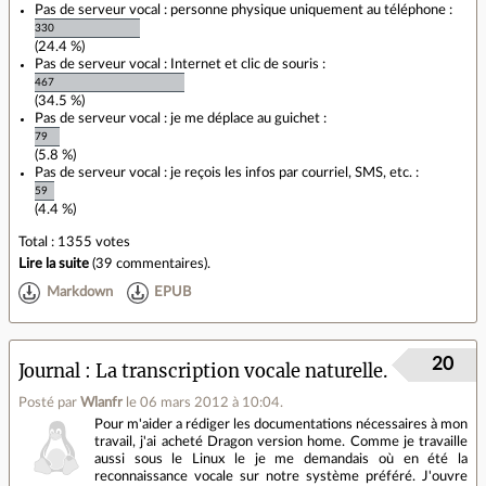
Pas de serveur vocal : personne physique uniquement au téléphone :
330
(24.4 %)
Pas de serveur vocal : Internet et clic de souris :
467
(34.5 %)
Pas de serveur vocal : je me déplace au guichet :
79
(5.8 %)
Pas de serveur vocal : je reçois les infos par courriel, SMS, etc. :
59
(4.4 %)
Total : 1355 votes
Lire la suite
(
39 commentaires
).
Markdown
EPUB
20
Journal
La transcription vocale naturelle.
Posté par
Wlanfr
le 06 mars 2012 à 10:04
.
Pour m'aider a rédiger les documentations nécessaires à mon
travail, j'ai acheté Dragon version home. Comme je travaille
aussi sous le Linux le je me demandais où en été la
reconnaissance vocale sur notre système préféré. J'ouvre