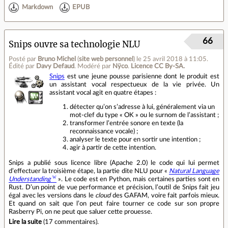
Markdown
EPUB
66
Snips ouvre sa technologie NLU
Posté par
Bruno Michel
(
site web personnel
)
le 25 avril 2018 à 11:05
.
Édité par
Davy Defaud
.
Modéré par
Nÿco
.
Licence CC By‑SA.
Snips
est une jeune pousse parisienne dont le produit est
un assistant vocal respectueux de la vie privée. Un
assistant vocal agit en quatre étapes :
détecter qu’on s’adresse à lui, généralement via un
mot‐clef du type « OK » ou le surnom de l’assistant ;
transformer l’entrée sonore en texte (la
reconnaissance vocale) ;
analyser le texte pour en sortir une intention ;
agir à partir de cette intention.
Snips a publié sous licence libre (Apache 2.0) le code qui lui permet
d’effectuer la troisième étape, la partie dite NLU pour «
Natural Language
Understanding
». Le code est en Python, mais certaines parties sont en
Rust. D’un point de vue performance et précision, l’outil de Snips fait jeu
égal avec les versions dans le
cloud
des GAFAM, voire fait parfois mieux.
Et quand on sait que l’on peut faire tourner ce code sur son propre
Rasberry Pi, on ne peut que saluer cette prouesse.
Lire la suite
(
17 commentaires
).