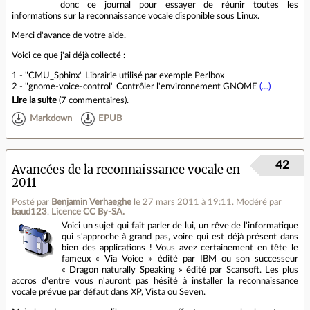
donc ce journal pour essayer de réunir toutes les
informations sur la reconnaissance vocale disponible sous Linux.
Merci d'avance de votre aide.
Voici ce que j'ai déjà collecté :
1 - "CMU_Sphinx" Librairie utilisé par exemple Perlbox
2 - "gnome-voice-control" Contrôler l'environnement GNOME
(…)
Lire la suite
(
7 commentaires
).
Markdown
EPUB
42
Avancées de la reconnaissance vocale en
2011
Posté par
Benjamin Verhaeghe
le 27 mars 2011 à 19:11
.
Modéré par
baud123
.
Licence CC By‑SA.
Voici un sujet qui fait parler de lui, un rêve de l'informatique
qui s'approche à grand pas, voire qui est déjà présent dans
bien des applications ! Vous avez certainement en tête le
fameux « Via Voice » édité par IBM ou son successeur
« Dragon naturally Speaking » édité par Scansoft. Les plus
accros d'entre vous n'auront pas hésité à installer la reconnaissance
vocale prévue par défaut dans XP, Vista ou Seven.