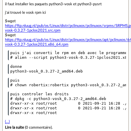
il faut installer les paquets python3-vosk et python3-pysrt
j'ai trouvé le vosk rpm ici
$wget
https://ftp.nluug.nl/pub/os/Linux/distr/pclinuxos/pclinuxos/srpms/SRPMS.
vosk-0.3.27-1pclos2021.src.rpm
$wget
https://ftp.nluug.nl/pub/os/Linux/distr/pclinuxos/pclinuxos/apt/pclinuxo
vosk-0.3.27-1pclos2021.x86_64.rpm
puis j'ai converti le rpm en deb avec le programme a
donne

puis

puis controler les droits

# dpkg -c python3-vosk_0.3.27-2_amd64.deb

drwxr-xr-x root/root         0 2021-09-21 16:28 ./

drwxr-xr-x root/root         0 2021-09-21 16:28 ./us
drwxr-xr-x root/root
(…)
Lire la suite
(
0 commentaire
).