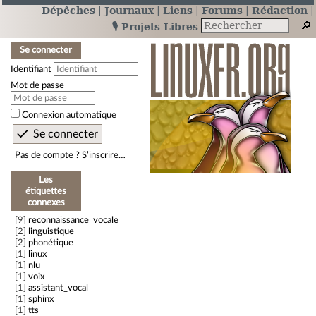
Dépêches
Journaux
Liens
Forums
Rédaction
🎙️ Projets Libres
Se connecter
Identifiant
Mot de passe
Connexion automatique
Pas de compte ? S’inscrire…
Les
étiquettes
connexes
9
reconnaissance_vocale
2
linguistique
2
phonétique
1
linux
1
nlu
1
voix
1
assistant_vocal
1
sphinx
1
tts