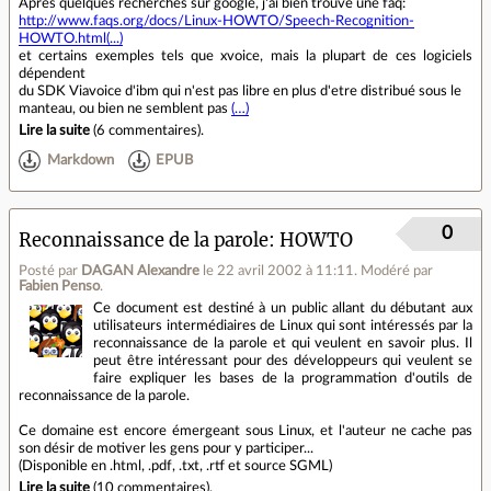
Après quelques recherches sur google, j'ai bien trouvé une faq:
http://www.faqs.org/docs/Linux-HOWTO/Speech-Recognition-
HOWTO.html(...)
et certains exemples tels que xvoice, mais la plupart de ces logiciels
dépendent
du SDK Viavoice d'ibm qui n'est pas libre en plus d'etre distribué sous le
manteau, ou bien ne semblent pas
(…)
Lire la suite
(
6 commentaires
).
Markdown
EPUB
0
Reconnaissance de la parole: HOWTO
Posté par
DAGAN Alexandre
le 22 avril 2002 à 11:11
.
Modéré par
Fabien Penso
.
Ce document est destiné à un public allant du débutant aux
utilisateurs intermédiaires de Linux qui sont intéressés par la
reconnaissance de la parole et qui veulent en savoir plus. Il
peut être intéressant pour des développeurs qui veulent se
faire expliquer les bases de la programmation d'outils de
reconnaissance de la parole.
Ce domaine est encore émergeant sous Linux, et l'auteur ne cache pas
son désir de motiver les gens pour y participer...
(Disponible en .html, .pdf, .txt, .rtf et source SGML)
Lire la suite
(
10 commentaires
).