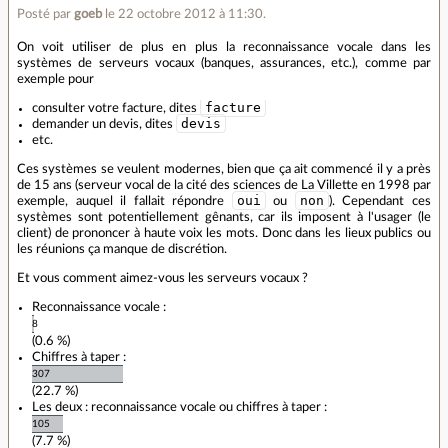
Posté par
goeb
le 22 octobre 2012 à 11:30
.
On voit utiliser de plus en plus la reconnaissance vocale dans les
systèmes de serveurs vocaux (banques, assurances, etc.), comme par
exemple pour
facture
consulter votre facture, dites
devis
demander un devis, dites
etc.
Ces systèmes se veulent modernes, bien que ça ait commencé il y a près
de 15 ans (serveur vocal de la cité des sciences de La Villette en 1998 par
oui
non
exemple, auquel il fallait répondre
ou
). Cependant ces
systèmes sont potentiellement gênants, car ils imposent à l'usager (le
client) de prononcer à haute voix les mots. Donc dans les lieux publics ou
les réunions ça manque de discrétion.
Et vous comment aimez-vous les serveurs vocaux ?
Reconnaissance vocale :
8
(0.6 %)
Chiffres à taper :
307
(22.7 %)
Les deux : reconnaissance vocale ou chiffres à taper :
105
(7.7 %)