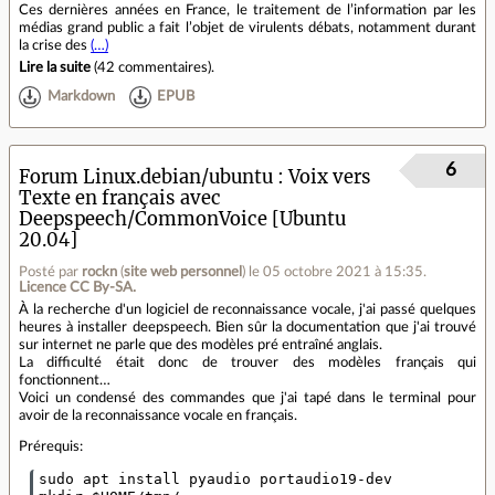
Ces dernières années en France, le traitement de l’information par les
médias grand public a fait l’objet de virulents débats, notamment durant
la crise des
(…)
Lire la suite
(
42 commentaires
).
Markdown
EPUB
6
Forum Linux.debian/ubuntu
Voix vers
Texte en français avec
Deepspeech/CommonVoice [Ubuntu
20.04]
Posté par
rockn
(
site web personnel
)
le 05 octobre 2021 à 15:35
.
Licence CC By‑SA.
À la recherche d'un logiciel de reconnaissance vocale, j'ai passé quelques
heures à installer deepspeech. Bien sûr la documentation que j'ai trouvé
sur internet ne parle que des modèles pré entraîné anglais.
La difficulté était donc de trouver des modèles français qui
fonctionnent…
Voici un condensé des commandes que j'ai tapé dans le terminal pour
avoir de la reconnaissance vocale en français.
Prérequis:
sudo apt install pyaudio portaudio19-dev
