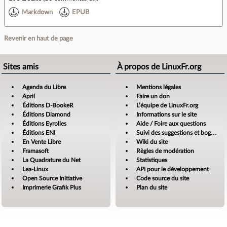
Markdown
EPUB
Revenir en haut de page
Sites amis
À propos de LinuxFr.org
Agenda du Libre
Mentions légales
April
Faire un don
Éditions D-BookeR
L’équipe de LinuxFr.org
Éditions Diamond
Informations sur le site
Éditions Eyrolles
Aide / Foire aux questions
Éditions ENI
Suivi des suggestions et bogues
En Vente Libre
Wiki du site
Framasoft
Règles de modération
La Quadrature du Net
Statistiques
Lea-Linux
API pour le développement
Open Source Initiative
Code source du site
Imprimerie Grafik Plus
Plan du site