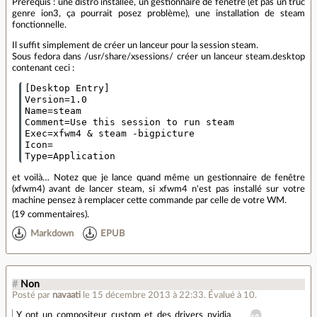
Prérequis : une distro installée, un gestionnaire de fenêtre (et pas un truc
genre ion3, ça pourrait posez problème), une installation de steam
fonctionnelle.
Il suffit simplement de créer un lanceur pour la session steam.
Sous fedora dans /usr/share/xsessions/ créer un lanceur steam.desktop
contenant ceci :
[Desktop Entry]

Version=1.0

Name=steam

Comment=Use this session to run steam

Exec=xfwm4 & steam -bigpicture

Icon=

et voilà… Notez que je lance quand même un gestionnaire de fenêtre
(xfwm4) avant de lancer steam, si xfwm4 n'est pas installé sur votre
machine pensez à remplacer cette commande par celle de votre WM.
(
19 commentaires
).
Markdown
EPUB
#
Non
Posté par
navaati
le 15 décembre 2013 à 22:33
.
Évalué à
10
.
Y ont un compositeur custom et des drivers nvidia