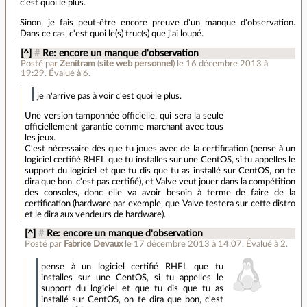
c'est quoi le plus.
Sinon, je fais peut-être encore preuve d'un manque d'observation.
Dans ce cas, c'est quoi le(s) truc(s) que j'ai loupé.
[^]
#
Re: encore un manque d'observation
Posté par
Zenitram
(
site web personnel
)
le 16 décembre 2013 à
19:29
.
Évalué à
6
.
je n'arrive pas à voir c'est quoi le plus.
Une version tamponnée officielle, qui sera la seule
officiellement garantie comme marchant avec tous
les jeux.
C'est nécessaire dès que tu joues avec de la certification (pense à un
logiciel certifié RHEL que tu installes sur une CentOS, si tu appelles le
support du logiciel et que tu dis que tu as installé sur CentOS, on te
dira que bon, c'est pas certifié), et Valve veut jouer dans la compétition
des consoles, donc elle va avoir besoin à terme de faire de la
certification (hardware par exemple, que Valve testera sur cette distro
et le dira aux vendeurs de hardware).
[^]
#
Re: encore un manque d'observation
Posté par
Fabrice Devaux
le 17 décembre 2013 à 14:07
.
Évalué à
2
.
pense à un logiciel certifié RHEL que tu
installes sur une CentOS, si tu appelles le
support du logiciel et que tu dis que tu as
installé sur CentOS, on te dira que bon, c'est