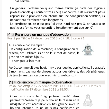
pas certifié
En général, l'éditeur va quand même t'aider (je parle des logiciels
professionnels qui coûtent très cher). Par contre, s'ils n'arrivent pas à
reproduire le problème en interne sur une configuration certifiée, ils
ne vont pas s'embêter bien longtemps.
La certification, ce n'est pas "si vous n'utilisez pas X, on vous aide
pas", c'est "on ne vous garantit le fonctionnement que sur X".
[^]
#
Re: encore un manque d'observation
Posté par
TilK
le 17 décembre 2013 à 09:18
.
Évalué à
1
.
Tu as oublié par exemple :
- la configuration de la machine; la configuration du
réseau, des utilisateurs et de leur mot de passe, la
gestion des mises à jour…
- le navigateur internet;
Après, comme dit plus haut, il n'y a pas que les applications, il y a aussi,
à mon avis, pas mal de choses autour des drivers, des périphériques
de jeux (manettes, casque avec micro, webcam…).
[^]
#
Re: encore un manque d'observation
Posté par
Wrap
le 17 décembre 2013 à 18:00
.
Évalué à
1
.
Dernière
modification le 17 décembre 2013 à 18:03.
Chez moi dans le "big picture mode" dans
paramètre/réseaux je peux choisir le réseau et le
navigateur est accessible en bas gauche avec le
bouton internet. Je ne peux pas configurer les