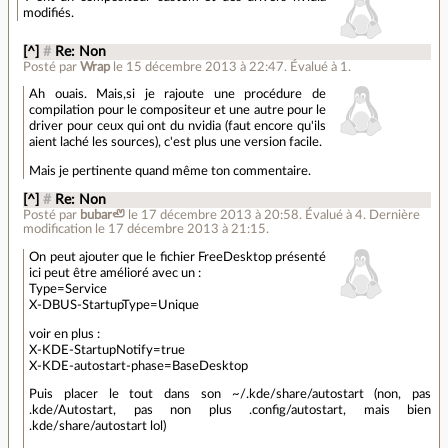
modifiés.
[^]
#
Re: Non
Posté par
Wrap
le 15 décembre 2013 à 22:47
.
Évalué à
1
.
Ah ouais. Mais,si je rajoute une procédure de
compilation pour le compositeur et une autre pour le
driver pour ceux qui ont du nvidia (faut encore qu'ils
aient laché les sources), c'est plus une version facile.
Mais je pertinente quand même ton commentaire.
[^]
#
Re: Non
Posté par
bubar🦥
le 17 décembre 2013 à 20:58
.
Évalué à
4
.
Dernière
modification le 17 décembre 2013 à 21:15.
On peut ajouter que le fichier FreeDesktop présenté
ici peut être amélioré avec un :
Type=Service
X-DBUS-StartupType=Unique
voir en plus :
X-KDE-StartupNotify=true
X-KDE-autostart-phase=BaseDesktop
Puis placer le tout dans son ~/.kde/share/autostart (non, pas
.kde/Autostart, pas non plus .config/autostart, mais bien
.kde/share/autostart lol)