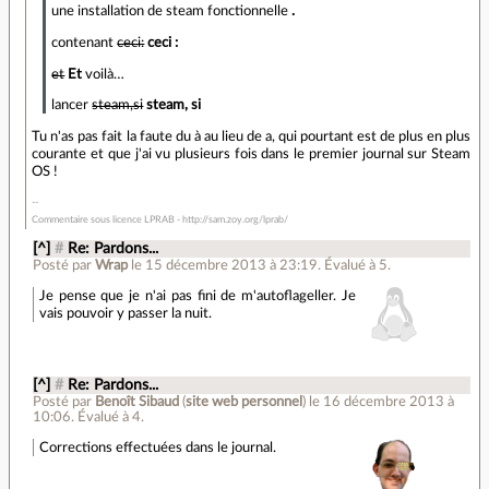
une installation de steam fonctionnelle
.
contenant
ceci:
ceci :
et
Et
voilà…
lancer
steam,si
steam, si
Tu n'as pas fait la faute du à au lieu de a, qui pourtant est de plus en plus
courante et que j'ai vu plusieurs fois dans le premier journal sur Steam
OS !
Commentaire sous licence LPRAB - http://sam.zoy.org/lprab/
[^]
#
Re: Pardons...
Posté par
Wrap
le 15 décembre 2013 à 23:19
.
Évalué à
5
.
Je pense que je n'ai pas fini de m'autoflageller. Je
vais pouvoir y passer la nuit.
[^]
#
Re: Pardons...
Posté par
Benoît Sibaud
(
site web personnel
)
le 16 décembre 2013 à
10:06
.
Évalué à
4
.
Corrections effectuées dans le journal.