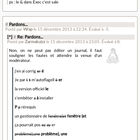
ps : le & dans Exec c'est sale
#
Pardons...
Posté par
Wrap
le 15 décembre 2013 à 22:34
.
Évalué à
-5
.
[^]
#
Re: Pardons...
Posté par
Zarmakuizz
le 15 décembre 2013 à 23:05
.
Évalué à
8
.
Non, on ne peut pas éditer un journal, il faut
souligner les fautes et attendre la venue d'un
modérateur.
j'en ai corrig
er
é
Je par
t
s
m'autoflagell
é
er
la version officiel
le
s'embêter
a
à
installer
P
p
rérequis
un gestionnaire de
fenêtre(et
fenêtre (et
ça pourrait pos
ez
ay
er
problème),une
problème), une