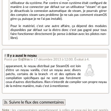
utilisateur du système. Par contre si mon système était configuré de
manière à se connecter par défaut sur un utilisateur "steam" et que
je désactivais la connexion automatique de steam, je pourrais gérer
des comptes steam sans problème (je ne sais pas comment steamOS
gère ça, puisque je ne l'ai pas installé).
Pour le matériel, c'est une autre affaire, ça dépend des modules
disponibles par défaut sur la distro donc c'est pas gagné pour tous
faire fonctionner directement (je pense à debian avec les pilotes non-
libre).
#
Il y a aussi le noyau
Posté par
Enj0lras
le 17 décembre 2013 à 12:00
.
Évalué à
4
.
apparament, le noyau distribué par SteamOS est loin
d'être un noyau vanilla, c'est un noyau avec divers
patchs, certains de la branch -rt et des options de
compilation spécifiques qui ne sont pas forcément
ceux d'autres distributions. Rien n'interdit de compiler son propre noyau
de la même manière, mais c'est à mentionner.
Suivre le flux des commentaires
Note :
les commentaires appartiennent à celles et ceux qui les ont postés.