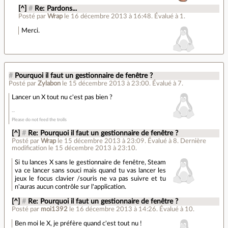
[^]
#
Re: Pardons...
Posté par
Wrap
le 16 décembre 2013 à 16:48
.
Évalué à
1
.
Merci.
#
Pourquoi il faut un gestionnaire de fenêtre ?
Posté par
Zylabon
le 15 décembre 2013 à 23:00
.
Évalué à
7
.
Lancer un X tout nu c'est pas bien ?
Please do not feed the trolls
[^]
#
Re: Pourquoi il faut un gestionnaire de fenêtre ?
Posté par
Wrap
le 15 décembre 2013 à 23:09
.
Évalué à
8
.
Dernière
modification le 15 décembre 2013 à 23:10.
Si tu lances X sans le gestionnaire de fenêtre, Steam
va ce lancer sans souci mais quand tu vas lancer les
jeux le focus clavier /souris ne va pas suivre et tu
n'auras aucun contrôle sur l'application.
[^]
#
Re: Pourquoi il faut un gestionnaire de fenêtre ?
Posté par
moi1392
le 16 décembre 2013 à 14:26
.
Évalué à
10
.
Ben moi le X, je préfère quand c'est tout nu !