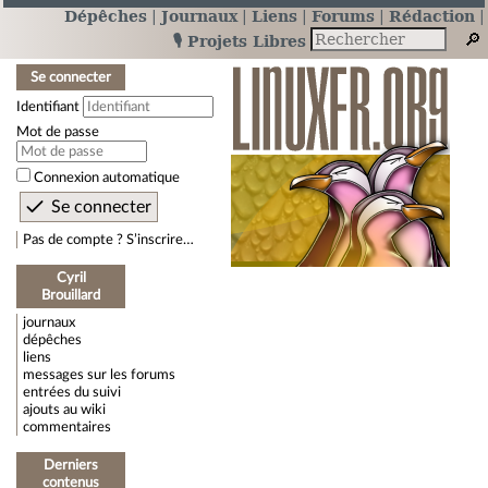
Dépêches
Journaux
Liens
Forums
Rédaction
🎙️ Projets Libres
Se connecter
Identifiant
Mot de passe
Connexion automatique
Pas de compte ? S’inscrire…
Cyril
Brouillard
journaux
dépêches
liens
messages sur les forums
entrées du suivi
ajouts au wiki
commentaires
Derniers
contenus