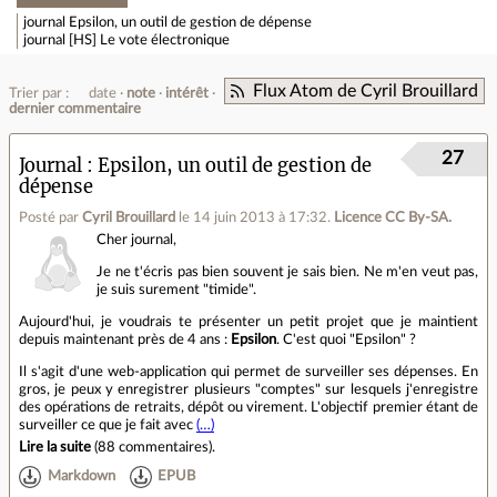
journal
Epsilon, un outil de gestion de dépense
journal
[HS] Le vote électronique
Flux Atom de Cyril Brouillard
Trier par :
date
note
intérêt
dernier commentaire
27
Journal
Epsilon, un outil de gestion de
dépense
Posté par
Cyril Brouillard
le 14 juin 2013 à 17:32
.
Licence CC By‑SA.
Cher journal,
Je ne t'écris pas bien souvent je sais bien. Ne m'en veut pas,
je suis surement "timide".
Aujourd'hui, je voudrais te présenter un petit projet que je maintient
depuis maintenant près de 4 ans :
Epsilon
. C'est quoi "Epsilon" ?
Il s'agit d'une web-application qui permet de surveiller ses dépenses. En
gros, je peux y enregistrer plusieurs "comptes" sur lesquels j'enregistre
des opérations de retraits, dépôt ou virement. L'objectif premier étant de
surveiller ce que je fait avec
(…)
Lire la suite
(
88 commentaires
).
Markdown
EPUB