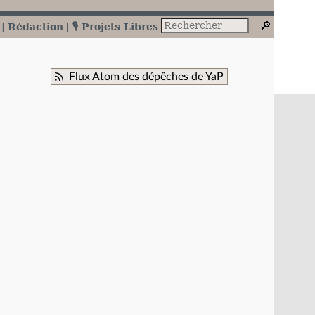
Rédaction
🎙️ Projets Libres
Flux Atom des dépêches de YaP