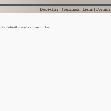
Dépêches
Journaux
Liens
Forums
note
intérêt
dernier commentaire
e