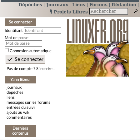
Dépêches
Journaux
Liens
Forums
Rédaction
🎙️ Projets Libres
Se connecter
Identifiant
Mot de passe
Connexion automatique
Pas de compte ? S’inscrire…
Yann Bizeul
journaux
dépêches
liens
messages sur les forums
entrées du suivi
ajouts au wiki
commentaires
Derniers
contenus