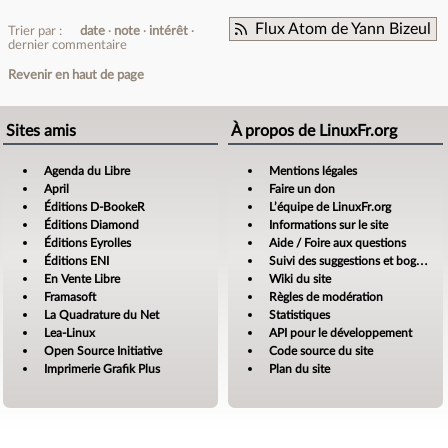
Flux Atom de Yann Bizeul
Trier par :
date
note
intérêt
dernier commentaire
Revenir en haut de page
Sites amis
À propos de LinuxFr.org
Agenda du Libre
Mentions légales
April
Faire un don
Éditions D-BookeR
L’équipe de LinuxFr.org
Éditions Diamond
Informations sur le site
Éditions Eyrolles
Aide / Foire aux questions
Éditions ENI
Suivi des suggestions et bogues
En Vente Libre
Wiki du site
Framasoft
Règles de modération
La Quadrature du Net
Statistiques
Lea-Linux
API pour le développement
Open Source Initiative
Code source du site
Imprimerie Grafik Plus
Plan du site