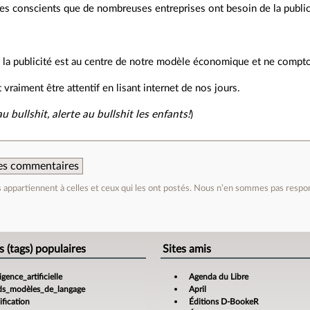
 conscients que de nombreuses entreprises ont besoin de la publici
 la publicité est au centre de notre modèle économique et ne compt
vraiment être attentif en lisant internet de nos jours.
au bullshit, alerte au bullshit les enfants!
)
 des commentaires
appartiennent à celles et ceux qui les ont postés. Nous n’en sommes pas respo
e
s (tags) populaires
Sites amis
ligence_artificielle
Agenda du Libre
ds_modèles_de_langage
April
fication
Éditions D-BookeR