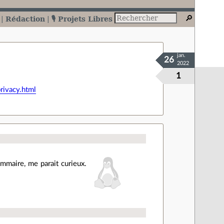
Rédaction
🎙️ Projets Libres
jan.
26
2022
1
rivacy.html
rammaire, me parait curieux.