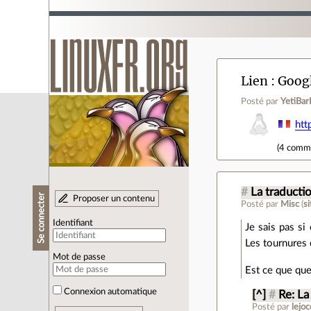
Lien
Googl
Posté par
YetiBar
htt
(
4 comm
#
La traducti
Se connecter
Proposer un contenu
Posté par
Misc
(
s
Identifiant
Je sais pas si
Les tournures 
Mot de passe
Est ce que que
Connexion automatique
[^]
#
Re: La
Posté par
lejoc