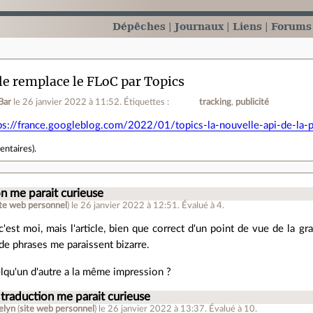
Dépêches
Journaux
Liens
Forums
e remplace le FLoC par Topics
Bar
le 26 janvier 2022 à 11:52
.
Étiquettes :
tracking
publicité
ps://france.googleblog.com/2022/01/topics-la-nouvelle-api-de-la-p
entaires
).
on me parait curieuse
ite web personnel
)
le 26 janvier 2022 à 12:51
.
Évalué à
4
.
 c'est moi, mais l'article, bien que correct d'un point de vue de la g
de phrases me paraissent bizarre.
lqu'un d'autre a la même impression ?
 traduction me parait curieuse
elyn
(
site web personnel
)
le 26 janvier 2022 à 13:37
.
Évalué à
10
.