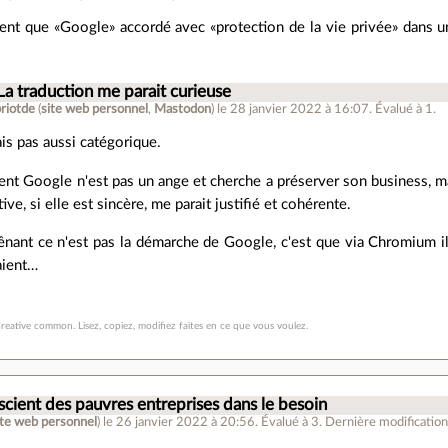
ent que «Google» accordé avec «protection de la vie privée» dans 
La traduction me parait curieuse
riotde
(
site web personnel
,
Mastodon
)
le 28 janvier 2022 à 16:07
.
Évalué à
1
.
ais pas aussi catégorique.
t Google n'est pas un ange et cherche a préserver son business, m
ative, si elle est sincère, me parait justifié et cohérente.
ênant ce n'est pas la démarche de Google, c'est que via Chromium i
laient…
reative common. Lisez, copiez, modifiez faites en ce que vous voulez.
cient des pauvres entreprises dans le besoin
ite web personnel
)
le 26 janvier 2022 à 20:56
.
Évalué à
3
.
Dernière modification