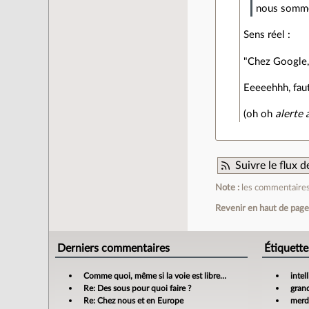
nous sommes
Sens réel :
"Chez Google,
Eeeeehhh, faut 
(oh oh
alerte 
Suivre le flux
Note :
les commentaires 
Revenir en haut de pag
Derniers commentaires
Étiquette
Comme quoi, même si la voie est libre…
intel
Re: Des sous pour quoi faire ?
gran
Re: Chez nous et en Europe
merdi