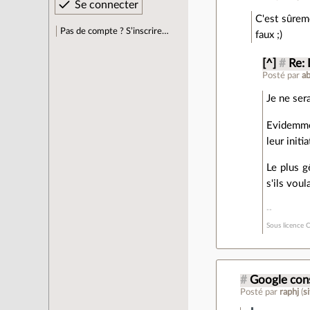
C'est sûrem
Pas de compte ? S’inscrire…
faux ;)
[^]
#
Re: 
Posté par
ab
Je ne ser
Evidemmen
leur initi
Le plus g
s'ils vou
Sous licence C
#
Google cons
Posté par
raphj
(
s