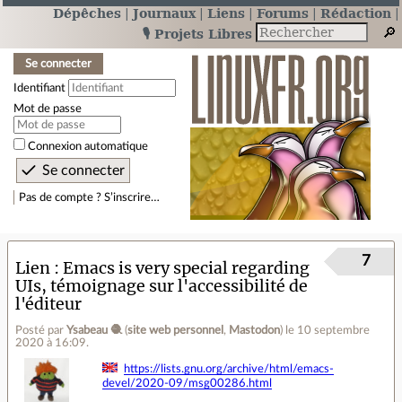
Dépêches
Journaux
Liens
Forums
Rédaction
🎙️ Projets Libres
Se connecter
Identifiant
Mot de passe
Connexion automatique
Pas de compte ? S’inscrire…
7
Lien
Emacs is very special regarding
UIs, témoignage sur l'accessibilité de
l'éditeur
Posté par
Ysabeau 🧶
(
site web personnel
,
Mastodon
)
le 10 septembre
2020 à 16:09
.
https://lists.gnu.org/archive/html/emacs-
devel/2020-09/msg00286.html