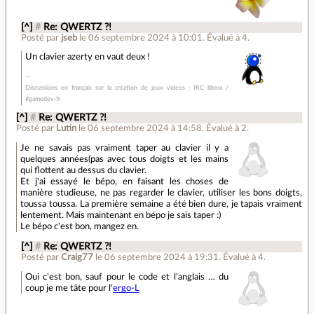
[^]
#
Re: QWERTZ ?!
Posté par
jseb
le 06 septembre 2024 à 10:01
.
Évalué à
4
.
Un clavier azerty en vaut deux !
Discussions en français sur la création de jeux videos : IRC libera /
#gamedev-fr
[^]
#
Re: QWERTZ ?!
Posté par
Lutin
le 06 septembre 2024 à 14:58
.
Évalué à
2
.
Je ne savais pas vraiment taper au clavier il y a
quelques années(pas avec tous doigts et les mains
qui flottent au dessus du clavier.
Et j'ai essayé le bépo, en faisant les choses de
manière studieuse, ne pas regarder le clavier, utiliser les bons doigts,
toussa toussa. La première semaine a été bien dure, je tapais vraiment
lentement. Mais maintenant en bépo je sais taper :)
Le bépo c'est bon, mangez en.
[^]
#
Re: QWERTZ ?!
Posté par
Craig77
le 06 septembre 2024 à 19:31
.
Évalué à
4
.
Oui c'est bon, sauf pour le code et l'anglais … du
coup je me tâte pour l'
ergo-L