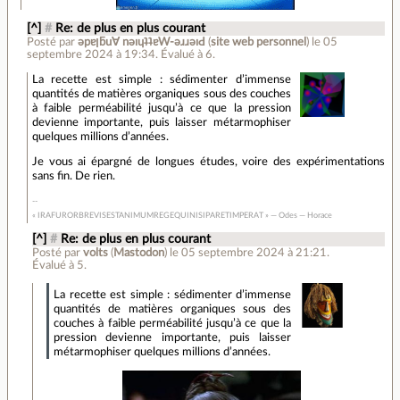
[^]
#
Re: de plus en plus courant
Posté par
ǝpɐןƃu∀ nǝıɥʇʇɐW-ǝɹɹǝıԀ
(
site web personnel
)
le 05
septembre 2024 à 19:34
.
Évalué à
6
.
La recette est simple : sédimenter d’immense
quantités de matières organiques sous des couches
à faible perméabilité jusqu’à ce que la pression
devienne importante, puis laisser métarmophiser
quelques millions d’années.
Je vous ai épargné de longues études, voire des expérimentations
sans fin. De rien.
« IRAFURORBREVISESTANIMUMREGEQUINISIPARETIMPERAT » — Odes — Horace
[^]
#
Re: de plus en plus courant
Posté par
volts
(
Mastodon
)
le 05 septembre 2024 à 21:21
.
Évalué à
5
.
La recette est simple : sédimenter d’immense
quantités de matières organiques sous des
couches à faible perméabilité jusqu’à ce que la
pression devienne importante, puis laisser
métarmophiser quelques millions d’années.