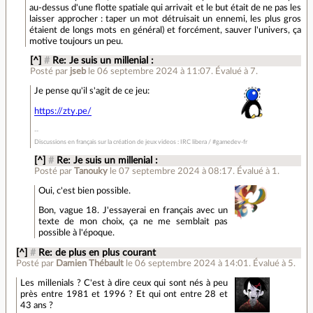
au-dessus d'une flotte spatiale qui arrivait et le but était de ne pas les
laisser approcher : taper un mot détruisait un ennemi, les plus gros
étaient de longs mots en général) et forcément, sauver l'univers, ça
motive toujours un peu.
[^]
#
Re: Je suis un millenial :
Posté par
jseb
le 06 septembre 2024 à 11:07
.
Évalué à
7
.
Je pense qu'il s'agit de ce jeu:
https://zty.pe/
Discussions en français sur la création de jeux videos : IRC libera / #gamedev-fr
[^]
#
Re: Je suis un millenial :
Posté par
Tanouky
le 07 septembre 2024 à 08:17
.
Évalué à
1
.
Oui, c'est bien possible.
Bon, vague 18. J'essayerai en français avec un
texte de mon choix, ça ne me semblait pas
possible à l'époque.
[^]
#
Re: de plus en plus courant
Posté par
Damien Thébault
le 06 septembre 2024 à 14:01
.
Évalué à
5
.
Les millenials ? C'est à dire ceux qui sont nés à peu
près entre 1981 et 1996 ? Et qui ont entre 28 et
43 ans ?