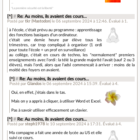
"La première sécurité est la liberté"
[^]
#
Re: Au moins, ils avaient des cours…
Posté par
tkr
(
Mastodon
)
le 06 septembre 2024 à 12:46
.
Évalué à
1
.
à l'école, c'était prévu au programme : apprentissage
des fonctions basiques d'un ordinateur.
c'était une demie heure par élève tous les
trimestres, car trop compliqué à organiser (1 ordi
pour toute l'école + un prof en surveillance)
au collège, c'était en cours de techno, les "normalement" premiers
enseignements avec l'ordi : la télé la grande majorité l'avait (sauf 2 ou 3
élèves), mais l'ordi, alors que l'adsl commencait à arriver : moins de la
moitié des foyers en avaient.
[^]
#
Re: Au moins, ils avaient des cours…
Posté par
Glandos
le 06 septembre 2024 à 15:39
.
Évalué à
4
.
Oui, en effet, j'étais dans le tas.
Mais on y a appris à cliquer, à utiliser Word et Excel.
Pas à savoir utiliser efficacement un clavier.
[^]
#
Re: Au moins, ils avaient des cours…
Posté par
steph1978
le 10 septembre 2024 à 17:31
.
Évalué à
4
.
Ma compagne a fait une année de lycée au US et elle
suivi ce cours.