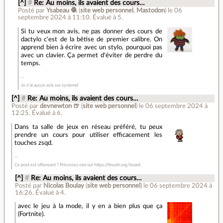
[^]
#
Re: Au moins, ils avaient des cours…
Posté par
Ysabeau 🧶
(
site web personnel
,
Mastodon
)
le 06
septembre 2024 à 11:10
.
Évalué à
5
.
Si tu veux mon avis, ne pas donner des cours de
dactylo c'est de la bêtise de premier calibre. On
apprend bien à écrire avec un stylo, pourquoi pas
avec un clavier. Ça permet d'éviter de perdre du
temps.
Je n’ai aucun avis sur systemd
[^]
#
Re: Au moins, ils avaient des cours…
Posté par
devnewton 🍺
(
site web personnel
)
le 06 septembre 2024 à
12:25
.
Évalué à
6
.
Dans ta salle de jeux en réseau préféré, tu peux
prendre un cours pour utiliser efficacement les
touches zsqd.
Ce post est offensant ? Prévenez moi sur https://linuxfr.org/board
[^]
#
Re: Au moins, ils avaient des cours…
Posté par
Nicolas Boulay
(
site web personnel
)
le 06 septembre 2024 à
16:26
.
Évalué à
4
.
avec le jeu à la mode, il y en a bien plus que ça
(Fortnite).