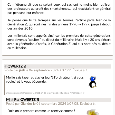
Ça m'étonnerait que ça soient ceux qui sachent le moins bien utiliser
des ordinateurs au profit des smartphones… qui n'existaient en général
pas pendant leur enfance !
Je pense que tu te trompes sur les termes, l'article parle bien de la
Génération Z, qui sont nés fin des années 1990 (~1997) jusqu'à début
des années 2010.
Les millenials sont appelés ainsi car les premiers de cette générations
sont devenus "adultes" au début du millénaire. Mais il y a 20 ans d'écart
avec la génération d'après, la Génération Z, qui eux sont nés au début
du millénaire.
#
QWERTZ ?!
Posté par
jseb
le 06 septembre 2024 à 07:22
.
Évalué à
7
.
Moi je sais taper au clavier (ou "à l'ordinateur", si vous
voulez) et je vous bépoerde.
Discussions en français sur la création de jeux videos : IRC libera / #gamedev-fr
[^]
#
Re: QWERTZ ?!
Posté par
Glandos
le 06 septembre 2024 à 09:08
.
Évalué à
6
.
Doit-on le prendre comme un azertyssement ?