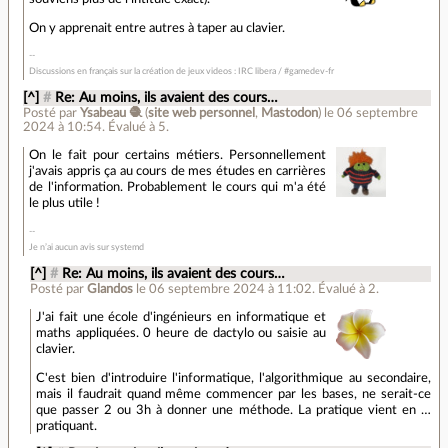
On y apprenait entre autres à taper au clavier.
Discussions en français sur la création de jeux videos : IRC libera / #gamedev-fr
[^]
#
Re: Au moins, ils avaient des cours…
Posté par
Ysabeau 🧶
(
site web personnel
,
Mastodon
)
le 06 septembre
2024 à 10:54
.
Évalué à
5
.
On le fait pour certains métiers. Personnellement
j'avais appris ça au cours de mes études en carrières
de l'information. Probablement le cours qui m'a été
le plus utile !
Je n’ai aucun avis sur systemd
[^]
#
Re: Au moins, ils avaient des cours…
Posté par
Glandos
le 06 septembre 2024 à 11:02
.
Évalué à
2
.
J'ai fait une école d'ingénieurs en informatique et
maths appliquées. 0 heure de dactylo ou saisie au
clavier.
C'est bien d'introduire l'informatique, l'algorithmique au secondaire,
mais il faudrait quand même commencer par les bases, ne serait-ce
que passer 2 ou 3h à donner une méthode. La pratique vient en …
pratiquant.