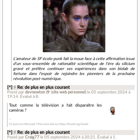
L'amateur de SF écolo-punk fait la moue face à cette affirmation issue
d'un sous-ensemble de rationalité scientifique de l'ère du silicium
gravé et préfère continuer ses expériences dans son biolab de
fortune dans l'espoir de rejoindre les pionniers de la prochaine
révolution post-numérique.
[^]
#
Re: de plus en plus courant
Posté par
devnewton 🍺
(
site web personnel
)
le 05 septembre 2024 à
19:14
.
Évalué à
8
.
Tout comme la télévision a fait disparaître les
caméras ?
Ce post est offensant ? Prévenez moi sur https://linuxfr.org/board
[^]
#
Re: de plus en plus courant
Posté par
Craig77
le 05 septembre 2024 à 20:21
.
Évalué à
1
.