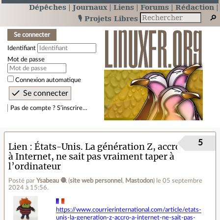
Dépêches
Journaux
Liens
Forums
Rédaction
🎙️ Projets Libres
Se connecter
Identifiant
Mot de passe
Connexion automatique
Pas de compte ? S’inscrire…
5
Lien
États-Unis. La génération Z, accro
à Internet, ne sait pas vraiment taper à
l’ordinateur
Posté par
Ysabeau 🧶
(
site web personnel
,
Mastodon
)
le 05 septembre
2024 à 15:56
.
https://www.courrierinternational.com/article/etats-
unis-la-generation-z-accro-a-internet-ne-sait-pas-