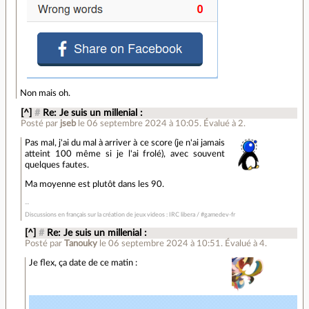
Non mais oh.
[^]
#
Re: Je suis un millenial :
Posté par
jseb
le 06 septembre 2024 à 10:05
.
Évalué à
2
.
Pas mal, j'ai du mal à arriver à ce score (je n'ai jamais
atteint 100 même si je l'ai frolé), avec souvent
quelques fautes.
Ma moyenne est plutôt dans les 90.
Discussions en français sur la création de jeux videos : IRC libera / #gamedev-fr
[^]
#
Re: Je suis un millenial :
Posté par
Tanouky
le 06 septembre 2024 à 10:51
.
Évalué à
4
.
Je flex, ça date de ce matin :