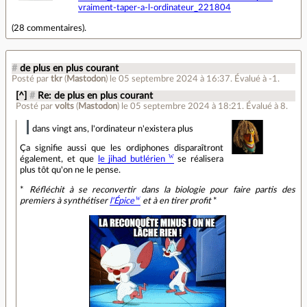
vraiment-taper-a-l-ordinateur_221804
(
28 commentaires
).
#
de plus en plus courant
Posté par
tkr
(
Mastodon
)
le 05 septembre 2024 à 16:37
.
Évalué à
-1
.
[^]
#
Re: de plus en plus courant
Posté par
volts
(
Mastodon
)
le 05 septembre 2024 à 18:21
.
Évalué à
8
.
dans vingt ans, l'ordinateur n'existera plus
Ça signifie aussi que les ordiphones disparaîtront
également, et que
le jihad butlérien
se réalisera
plus tôt qu'on ne le pense.
*
Réfléchit à se reconvertir dans la biologie pour faire partis des
premiers à synthétiser
l'Épice
et à en tirer profit
*