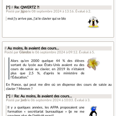
[^]
#
Re: QWERTZ ?!
Posté par
jigso
le 08 septembre 2024 à 13:16
.
Évalué à
2
.
moi j'y arrive pas, j'ai le clavier qui se blo
#
Au moins, ils avaient des cours…
Posté par
Glandos
le 06 septembre 2024 à 09:12
.
Évalué à
5
.
Alors qu’en 2000 quelque 44 % des élèves
sortant du lycée aux États-Unis avaient eu des
cours de saisie au clavier, en 2019 ils n’étaient
plus que 2,5 %, d’après le ministère de
l’Éducation.”
En France, qui peut me dire où on dispense des cours de saisie au
clavier ? Mmmm ?
[^]
#
Re: Au moins, ils avaient des cours…
Posté par
jseb
le 06 septembre 2024 à 10:03
.
Évalué à
3
.
Il y a quelques années, les AFPA proposaient une
formation « secrétariat bureautique » (je ne me
souviens plus de l'intitulé exact).