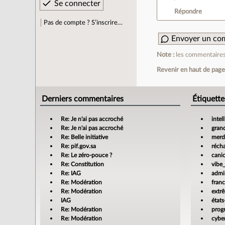
Répondre
Pas de compte ? S’inscrire…
Envoyer un co
Note :
les commentaires 
Revenir en haut de pag
Derniers commentaires
Étiquette
Re: Je n'ai pas accroché
intel
Re: Je n'ai pas accroché
gran
Re: Belle initiative
merdi
Re: pif.gov.sa
réch
Re: Le zéro-pouce ?
cani
Re: Constitution
vibe
Re: IAG
admin
Re: Modération
fran
Re: Modération
extr
IAG
états
Re: Modération
prog
Re: Modération
cyber