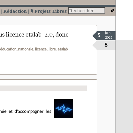
Rédaction
🎙️ Projets Libres
us licence etalab-2.0, donc
juin
5
2026
8
éducation_nationale
licence_libre
etalab
nnée et d'accompagner les