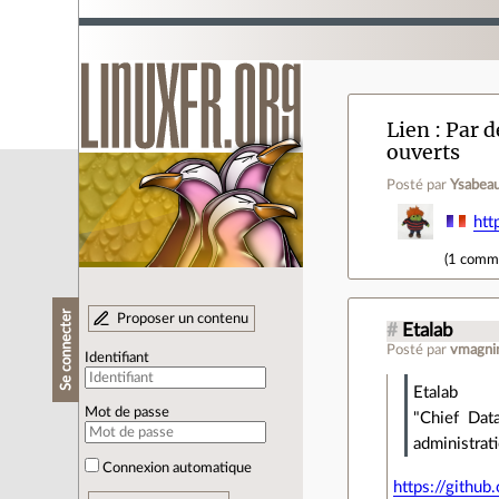
Lien
Par d
ouverts
Posté par
Ysabeau
ht
(
1 comm
Se connecter
Proposer un contenu
#
Etalab
Posté par
vmagni
Identifiant
Etalab
Mot de passe
"Chief Data
administrati
Connexion automatique
https://githu