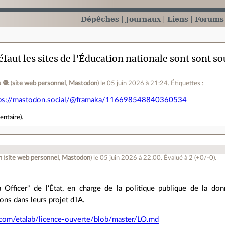
Dépêches
Journaux
Liens
Forums
éfaut les sites de l'Éducation nationale sont sont so
 🧶
(
site web personnel
,
Mastodon
)
le 05 juin 2026 à 21:24
.
Étiquettes :
tps://mastodon.social/@framaka/116698548840360534
entaire
).
n
(
site web personnel
,
Mastodon
)
le 05 juin 2026 à 22:00
.
Évalué à
2
(+0/-0)
.
 Officer" de l'État, en charge de la politique publique de la do
ons dans leurs projet d'IA.
b.com/etalab/licence-ouverte/blob/master/LO.md