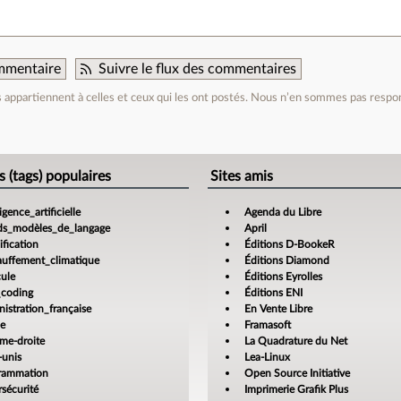
mmentaire
Suivre le flux des commentaires
appartiennent à celles et ceux qui les ont postés. Nous n’en sommes pas respo
e
s (tags) populaires
Sites amis
ligence_artificielle
Agenda du Libre
ds_modèles_de_langage
April
fication
Éditions D-BookeR
auffement_climatique
Éditions Diamond
cule
Éditions Eyrolles
_coding
Éditions ENI
istration_française
En Vente Libre
ce
Framasoft
ême-droite
La Quadrature du Net
-unis
Lea-Linux
rammation
Open Source Initiative
sécurité
Imprimerie Grafik Plus