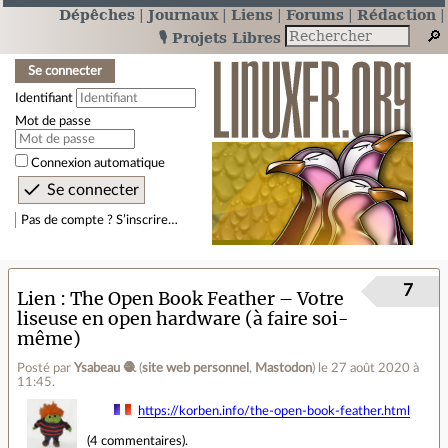
Dépêches
Journaux
Liens
Forums
Rédaction
🎙️ Projets Libres
Se connecter
Identifiant
Mot de passe
Connexion automatique
Pas de compte ? S’inscrire…
7
Lien
The Open Book Feather – Votre
liseuse en open hardware (à faire soi-
même)
Posté par
Ysabeau 🧶
(
site web personnel
,
Mastodon
)
le 27 août 2020 à
11:45
.
https://korben.info/the-open-book-feather.html
(
4 commentaires
).