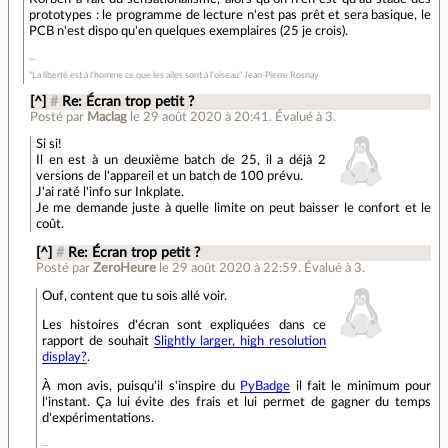
prototypes : le programme de lecture n'est pas prêt et sera basique, le
PCB n'est dispo qu'en quelques exemplaires (25 je crois).
"La liberté est à l'homme ce que les ailes sont à l'oiseau" Jean-Pierre Rosnay
[^]
#
Re: Écran trop petit ?
Posté par
Maclag
le 29 août 2020 à 20:41
.
Évalué à
3
.
Si si!
Il en est à un deuxième batch de 25, il a déjà 2
versions de l'appareil et un batch de 100 prévu.
J'ai raté l'info sur Inkplate.
Je me demande juste à quelle limite on peut baisser le confort et le
coût.
[^]
#
Re: Écran trop petit ?
Posté par
ZeroHeure
le 29 août 2020 à 22:59
.
Évalué à
3
.
Ouf, content que tu sois allé voir.
Les histoires d'écran sont expliquées dans ce
rapport de souhait
Slightly larger, high resolution
display?
.
À mon avis, puisqu'il s'inspire du
PyBadge
il fait le minimum pour
l'instant. Ça lui évite des frais et lui permet de gagner du temps
d'expérimentations.