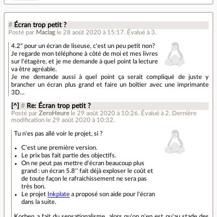
#
Écran trop petit ?
Posté par
Maclag
le 28 août 2020 à 15:17
.
Évalué à
3
.
4.2" pour un écran de liseuse, c'est un peu petit non?
Je regarde mon téléphone à côté de moi et mes livres
sur l'étagère, et je me demande à quel point la lecture
va être agréable.
Je me demande aussi à quel point ça serait compliqué de juste y
brancher un écran plus grand et faire un boîtier avec une imprimante
3D…
[^]
#
Re: Écran trop petit ?
Posté par
ZeroHeure
le 29 août 2020 à 10:26
.
Évalué à
2
.
Dernière
modification le 29 août 2020 à 10:32.
Tu n'es pas allé voir le projet, si ?
C'est une première version.
Le prix bas fait partie des objectifs.
On ne peut pas mettre d'écran beaucoup plus
grand : un écran 5.8'' fait déjà exploser le coût et
de toute façon le rafraichissement ne sera pas
très bon.
Le projet
Inkplate
a proposé son aide pour l'écran
dans la suite.
Korben a fait du sensationalisme, alors qu'on n'en est qu'au stade des