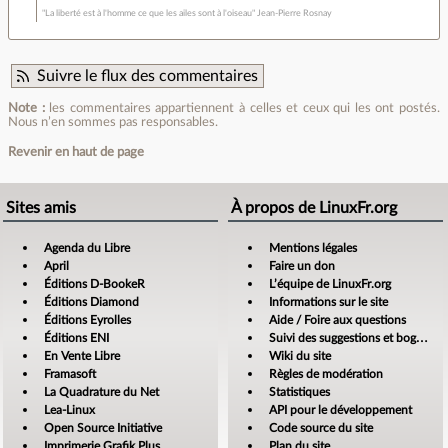
"La liberté est à l'homme ce que les ailes sont à l'oiseau" Jean-Pierre Rosnay
Suivre le flux des commentaires
Note :
les commentaires appartiennent à celles et ceux qui les ont postés.
Nous n’en sommes pas responsables.
Revenir en haut de page
Sites amis
À propos de LinuxFr.org
Agenda du Libre
Mentions légales
April
Faire un don
Éditions D-BookeR
L’équipe de LinuxFr.org
Éditions Diamond
Informations sur le site
Éditions Eyrolles
Aide / Foire aux questions
Éditions ENI
Suivi des suggestions et bogues
En Vente Libre
Wiki du site
Framasoft
Règles de modération
La Quadrature du Net
Statistiques
Lea-Linux
API pour le développement
Open Source Initiative
Code source du site
Imprimerie Grafik Plus
Plan du site