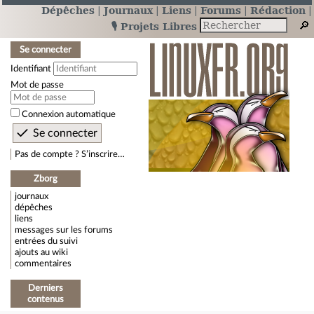
Dépêches
Journaux
Liens
Forums
Rédaction
🎙️ Projets Libres
Se connecter
Identifiant
Mot de passe
Connexion automatique
Pas de compte ? S’inscrire…
Zborg
journaux
dépêches
liens
messages sur les forums
entrées du suivi
ajouts au wiki
commentaires
Derniers
contenus