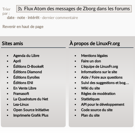
Flux Atom des messages de Zborg dans les forums
Trier
par :
date
note
intérêt
dernier commentaire
Revenir en haut de page
Sites amis
À propos de LinuxFr.org
Agenda du Libre
Mentions légales
April
Faire un don
Éditions D-BookeR
L’équipe de LinuxFr.org
Éditions Diamond
Informations sur le site
Éditions Eyrolles
Aide / Foire aux questions
Éditions ENI
Suivi des suggestions et bogues
En Vente Libre
Wiki du site
Framasoft
Règles de modération
La Quadrature du Net
Statistiques
Lea-Linux
API pour le développement
Open Source Initiative
Code source du site
Imprimerie Grafik Plus
Plan du site