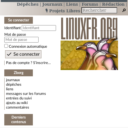
Dépêches
Journaux
Liens
Forums
Rédaction
🎙️ Projets Libres
Se connecter
Identifiant
Mot de passe
Connexion automatique
Pas de compte ? S’inscrire…
Zborg
journaux
dépêches
liens
messages sur les forums
entrées du suivi
ajouts au wiki
commentaires
Derniers
contenus