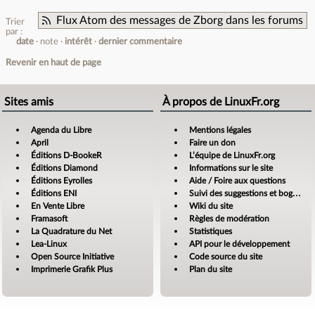
Flux Atom des messages de Zborg dans les forums
Trier
par :
date
note
intérêt
dernier commentaire
Revenir en haut de page
Sites amis
À propos de LinuxFr.org
Agenda du Libre
Mentions légales
April
Faire un don
Éditions D-BookeR
L’équipe de LinuxFr.org
Éditions Diamond
Informations sur le site
Éditions Eyrolles
Aide / Foire aux questions
Éditions ENI
Suivi des suggestions et bogues
En Vente Libre
Wiki du site
Framasoft
Règles de modération
La Quadrature du Net
Statistiques
Lea-Linux
API pour le développement
Open Source Initiative
Code source du site
Imprimerie Grafik Plus
Plan du site