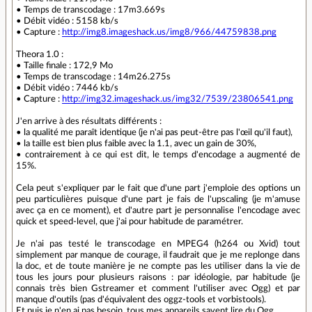
• Temps de transcodage : 17m3.669s
• Débit vidéo : 5158 kb/s
• Capture :
http://img8.imageshack.us/img8/966/44759838.png
Theora 1.0 :
• Taille finale : 172,9 Mo
• Temps de transcodage : 14m26.275s
• Débit vidéo : 7446 kb/s
• Capture :
http://img32.imageshack.us/img32/7539/23806541.png
J'en arrive à des résultats différents :
• la qualité me paraît identique (je n'ai pas peut-être pas l'œil qu'il faut),
• la taille est bien plus faible avec la 1.1, avec un gain de 30%,
• contrairement à ce qui est dit, le temps d'encodage a augmenté de
15%.
Cela peut s'expliquer par le fait que d'une part j'emploie des options un
peu particulières puisque d'une part je fais de l'upscaling (je m'amuse
avec ça en ce moment), et d'autre part je personnalise l'encodage avec
quick et speed-level, que j'ai pour habitude de paramétrer.
Je n'ai pas testé le transcodage en MPEG4 (h264 ou Xvid) tout
simplement par manque de courage, il faudrait que je me replonge dans
la doc, et de toute manière je ne compte pas les utiliser dans la vie de
tous les jours pour plusieurs raisons : par idéologie, par habitude (je
connais très bien Gstreamer et comment l'utiliser avec Ogg) et par
manque d'outils (pas d'équivalent des oggz-tools et vorbistools).
Et puis je n'en ai pas besoin, tous mes appareils savent lire du Ogg.