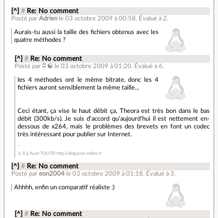
[^]
#
Re: No comment
Posté par
Adrien
le 03 octobre 2009 à 00:58
.
Évalué à
2
.
Aurais-tu aussi la taille des fichiers obtenus avec les
quatre méthodes ?
[^]
#
Re: No comment
Posté par
ʭ ☯
le 03 octobre 2009 à 01:20
.
Évalué à
6
.
les 4 méthodes ont le même bitrate, donc les 4
fichiers auront sensiblement la même taille...
Ceci étant, ça vise le haut débit ça, Theora est très bon dans le bas
débit (300kb/s). Je suis d'accord qu'aujourd'hui il est nettement en-
dessous de x264, mais le problèmes des brevets en font un codec
très intéressant pour publier sur Internet.
⚓ À g'Auch TOUTE! http://afdgauch.online.fr
[^]
#
Re: No comment
Posté par
eon2004
le 03 octobre 2009 à 01:18
.
Évalué à
3
.
Ahhhh, enfin un comparatif réaliste :)
[^]
#
Re: No comment