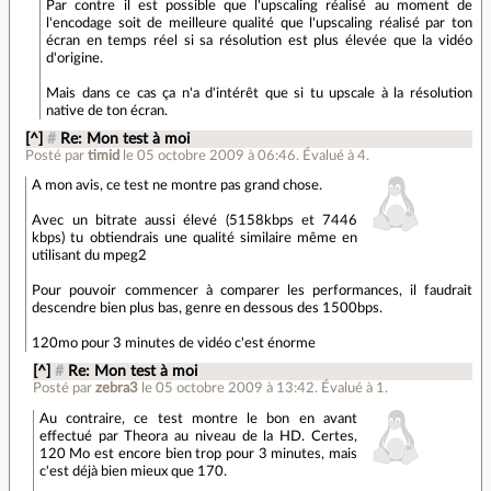
Par contre il est possible que l'upscaling réalisé au moment de
l'encodage soit de meilleure qualité que l'upscaling réalisé par ton
écran en temps réel si sa résolution est plus élevée que la vidéo
d'origine.
Mais dans ce cas ça n'a d'intérêt que si tu upscale à la résolution
native de ton écran.
[^]
#
Re: Mon test à moi
Posté par
timid
le 05 octobre 2009 à 06:46
.
Évalué à
4
.
A mon avis, ce test ne montre pas grand chose.
Avec un bitrate aussi élevé (5158kbps et 7446
kbps) tu obtiendrais une qualité similaire même en
utilisant du mpeg2
Pour pouvoir commencer à comparer les performances, il faudrait
descendre bien plus bas, genre en dessous des 1500bps.
120mo pour 3 minutes de vidéo c'est énorme
[^]
#
Re: Mon test à moi
Posté par
zebra3
le 05 octobre 2009 à 13:42
.
Évalué à
1
.
Au contraire, ce test montre le bon en avant
effectué par Theora au niveau de la HD. Certes,
120 Mo est encore bien trop pour 3 minutes, mais
c'est déjà bien mieux que 170.