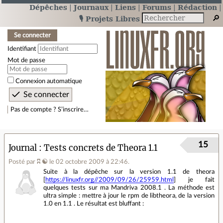
Dépêches
Journaux
Liens
Forums
Rédaction
🎙️ Projets Libres
Se connecter
Identifiant
Mot de passe
Connexion automatique
Pas de compte ? S’inscrire…
15
Journal
Tests concrets de Theora 1.1
Posté par
ʭ ☯
le 02 octobre 2009 à 22:46
.
Suite à la dépêche sur la version 1.1 de theora
[
https://linuxfr.org//2009/09/26/25959.html
] je fait
quelques tests sur ma Mandriva 2008.1 . La méthode est
ultra simple : mettre à jour le rpm de libtheora, de la version
1.0 en 1.1 . Le résultat est bluffant :