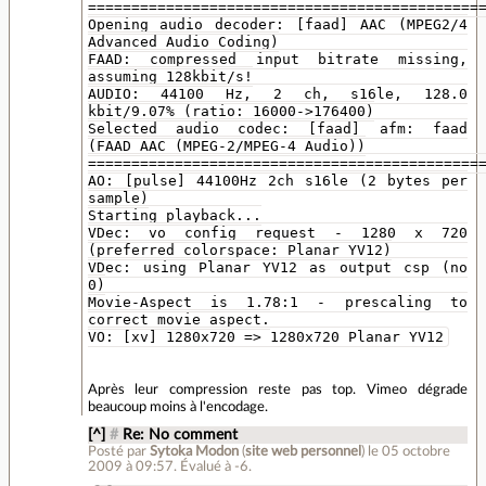
=============================================
Opening audio decoder: [faad] AAC (MPEG2/4
Advanced Audio Coding)
FAAD: compressed input bitrate missing,
assuming 128kbit/s!
AUDIO: 44100 Hz, 2 ch, s16le, 128.0
kbit/9.07% (ratio: 16000->176400)
Selected audio codec: [faad] afm: faad
(FAAD AAC (MPEG-2/MPEG-4 Audio))
=============================================
AO: [pulse] 44100Hz 2ch s16le (2 bytes per
sample)
Starting playback...
VDec: vo config request - 1280 x 720
(preferred colorspace: Planar YV12)
VDec: using Planar YV12 as output csp (no
0)
Movie-Aspect is 1.78:1 - prescaling to
correct movie aspect.
VO: [xv] 1280x720 => 1280x720 Planar YV12
Après leur compression reste pas top. Vimeo dégrade
beaucoup moins à l'encodage.
[^]
#
Re: No comment
Posté par
Sytoka Modon
(
site web personnel
)
le 05 octobre
2009 à 09:57
.
Évalué à
-6
.