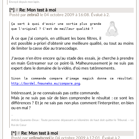
Envoyé depuis mon lapin.
[^]
#
Re: Mon test à moi
Posté par
zebra3
le 04 octobre 2009 à 16:08
.
Évalué à
2
.
Ça sert à quoi d'avoir une sortie plus grande
que l'original ? C'est de meilleur qualité ?
À ce que j'ai compris, en utilisant les bons filtres, il
est possible a-priori d'obtenir une meilleure qualité, ou tout au moins
de limiter la casse dûe au transcodage.
J'avoue n'en être encore qu'au stade des essais, je cherche à prendre
en main Gstreamer sur ce point-là. Malheureusement je ne suis pas
expert dans le domaine de la vidéo, d'où mes tatônnements.
Sinon la commande compare d'image magick donne ce résultat:
http://bordel.fmauneko.eu/compare.png
.
Intéressant, je ne connaissais pas cette commande.
Mais je ne suis pas sûr de bien comprendre le résultat : ce sont les
différences ? Et je ne sais pas non plus comment l'interpréter, en bien
ou en mal ?
Article Quarante-Deux : Toute personne dépassant un kilomètre de haut doit quitter le Tribunal. -- Le
Roi de Cœur
[^]
#
Re: Mon test à moi
Posté par
yellowiscool
le 04 octobre 2009 à 17:01
.
Évalué à
2
.