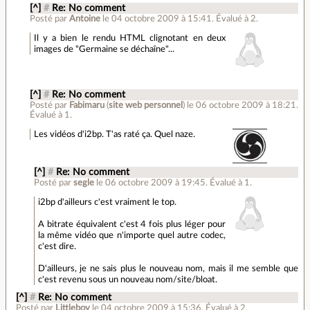
[^]
#
Re: No comment
Posté par
Antoine
le 04 octobre 2009 à 15:41
.
Évalué à
2
.
Il y a bien le rendu HTML clignotant en deux
images de "Germaine se déchaîne"...
[^]
#
Re: No comment
Posté par
Fabimaru
(
site web personnel
)
le 06 octobre 2009 à 18:21
.
Évalué à
1
.
Les vidéos d'i2bp. T'as raté ça. Quel naze.
[^]
#
Re: No comment
Posté par
segle
le 06 octobre 2009 à 19:45
.
Évalué à
1
.
i2bp d'ailleurs c'est vraiment le top.
A bitrate équivalent c'est 4 fois plus léger pour
la même vidéo que n'importe quel autre codec,
c'est dire.
D'ailleurs, je ne sais plus le nouveau nom, mais il me semble que
c'est revenu sous un nouveau nom/site/bloat.
[^]
#
Re: No comment
Posté par
Littleboy
le 04 octobre 2009 à 15:36
.
Évalué à
2
.