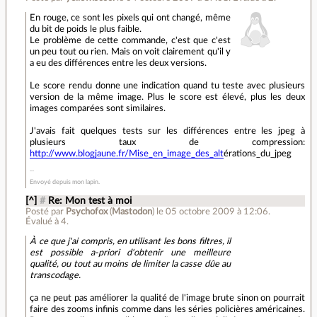
En rouge, ce sont les pixels qui ont changé, même
du bit de poids le plus faible.
Le problème de cette commande, c'est que c'est
un peu tout ou rien. Mais on voit clairement qu'il y
a eu des différences entre les deux versions.
Le score rendu donne une indication quand tu teste avec plusieurs
version de la même image. Plus le score est élevé, plus les deux
images comparées sont similaires.
J'avais fait quelques tests sur les différences entre les jpeg à
plusieurs taux de compression:
http://www.blogjaune.fr/Mise_en_image_des_alt
érations_du_jpeg
Envoyé depuis mon lapin.
[^]
#
Re: Mon test à moi
Posté par
Psychofox
(
Mastodon
)
le 05 octobre 2009 à 12:06
.
Évalué à
4
.
À ce que j'ai compris, en utilisant les bons filtres, il
est possible a-priori d'obtenir une meilleure
qualité, ou tout au moins de limiter la casse dûe au
transcodage.
ça ne peut pas améliorer la qualité de l'image brute sinon on pourrait
faire des zooms infinis comme dans les séries policières américaines.