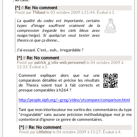
[^]
#
Re: No comment
Posté par
Thibaut
le 03 octobre 2009 à 21:44
.
Évalué à
1
.
La qualité du codec est importante, certains
types d'image souffrent vraiment de la
compression (regarde les ciels bleus avec
nuage/neige). Si quelqu'un veut tester avec
theora ce que ça donne...
J'ai essayé. C'est... euh... irregardable ?
[^]
#
Re: No comment
Posté par
patrick_g
(
site web personnel
)
le 04 octobre 2009 à
12:33
.
Évalué à
3
.
Comment expliquer alors que sur une
comparaison détaillée et précise les résultats
de Theora soient tout à fait corrects et
presque comparables à h264 ?
http://people.xiph.org/~greg/video/ytcompare/comparison.html
Tant que mon interlocuteur me sortira des commentaires du type
"
irregardable
" sans
aucune
précision méthodologique moi je me
contenterai d'ignorer ce genre de commentaires.
[^]
#
Re: No comment
Posté par
Littleboy
le 04 octobre 2009 à 15:27
.
Évalué à
4
.