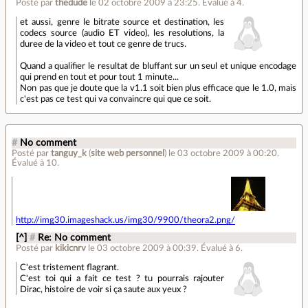
Posté par
thedude
le 02 octobre 2009 à 23:25
.
Évalué à
4
.
et aussi, genre le bitrate source et destination, les
codecs source (audio ET video), les resolutions, la
duree de la video et tout ce genre de trucs.
Quand a qualifier le resultat de bluffant sur un seul et unique encodage
qui prend en tout et pour tout 1 minute...
Non pas que je doute que la v1.1 soit bien plus efficace que le 1.0, mais
c'est pas ce test qui va convaincre qui que ce soit.
#
No comment
Posté par
tanguy_k
(
site web personnel
)
le 03 octobre 2009 à 00:20
.
Évalué à
10
.
http://img30.imageshack.us/img30/9900/theora2.png/
[^]
#
Re: No comment
Posté par
kikicnrv
le 03 octobre 2009 à 00:39
.
Évalué à
6
.
C'est tristement flagrant.
C'est toi qui a fait ce test ? tu pourrais rajouter
Dirac, histoire de voir si ça saute aux yeux ?