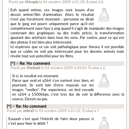
Posté par
khivapia
le 04 octobre 2009 à 01:38
.
Évalué à
0
.
Euh quand même, ces images sont issues d'un
dessin animé/film d'animation. Alors le résultat
n'est pas forcément étonnant : personne ne dirait
que le jpeg est pourri uniquement parce qu'il est
complètement naze face à png quand il s'agit de manipuler des images
contenant des graphiques ou des traits précis, la transformation
ajoutant des artefacts dans tous les sens. Par contre, pour ce qui est
des photos il est bien plus intéressant.
Ici espérons que ce cas soit pathologique pour theora, il est possible
que ce codec ne soit pas intéressant pour les dessins animés mais
révèle tout son potentiel pour les films.
[^]
#
Re: No comment
Posté par
thedude
le 04 octobre 2009 à 04:04
.
Évalué à
2
.
Si si, le resultat est etonnant.
Parce que xvid et x264 s'en sortent tres bien, et
pourtant, ils sont loin d'etre mauvais sur les
images "reelles". Par experience, un dvd encode
en x264 a 1500kbps, c'est tres dur de voir la difference avec la
source. Dessin ou pas.
[^]
#
Re: No comment
Posté par
zebra3
le 03 octobre 2009 à 01:32
.
Évalué à
7
.
Euuuuh c'est quoi l'intérêt de faire deux passes si
c'est pour fixer le débit ?