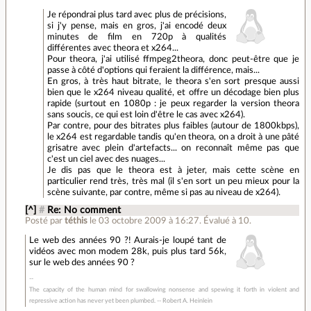
Je répondrai plus tard avec plus de précisions,
si j'y pense, mais en gros, j'ai encodé deux
minutes de film en 720p à qualités
différentes avec theora et x264...
Pour theora, j'ai utilisé ffmpeg2theora, donc peut-être que je
passe à côté d'options qui feraient la différence, mais...
En gros, à très haut bitrate, le theora s'en sort presque aussi
bien que le x264 niveau qualité, et offre un décodage bien plus
rapide (surtout en 1080p : je peux regarder la version theora
sans soucis, ce qui est loin d'être le cas avec x264).
Par contre, pour des bitrates plus faibles (autour de 1800kbps),
le x264 est regardable tandis qu'en theora, on a droit à une pâté
grisatre avec plein d'artefacts... on reconnaît même pas que
c'est un ciel avec des nuages...
Je dis pas que le theora est à jeter, mais cette scène en
particulier rend très, très mal (il s'en sort un peu mieux pour la
scène suivante, par contre, même si pas au niveau de x264).
[^]
#
Re: No comment
Posté par
téthis
le 03 octobre 2009 à 16:27
.
Évalué à
10
.
Le web des années 90 ?! Aurais-je loupé tant de
vidéos avec mon modem 28k, puis plus tard 56k,
sur le web des années 90 ?
The capacity of the human mind for swallowing nonsense and spewing it forth in violent and
repressive action has never yet been plumbed. -- Robert A. Heinlein