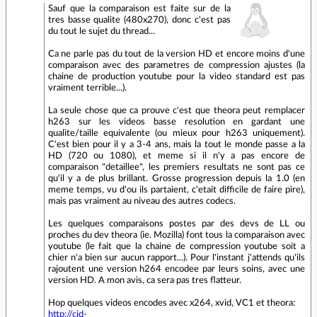
Sauf que la comparaison est faite sur de la
tres basse qualite (480x270), donc c'est pas
du tout le sujet du thread...
Ca ne parle pas du tout de la version HD et encore moins d'une
comparaison avec des parametres de compression ajustes (la
chaine de production youtube pour la video standard est pas
vraiment terrible...).
La seule chose que ca prouve c'est que theora peut remplacer
h263 sur les videos basse resolution en gardant une
qualite/taille equivalente (ou mieux pour h263 uniquement).
C'est bien pour il y a 3-4 ans, mais la tout le monde passe a la
HD (720 ou 1080), et meme si il n'y a pas encore de
comparaison "detaillee", les premiers resultats ne sont pas ce
qu'il y a de plus brillant. Grosse progression depuis la 1.0 (en
meme temps, vu d'ou ils partaient, c'etait difficile de faire pire),
mais pas vraiment au niveau des autres codecs.
Les quelques comparaisons postes par des devs de LL ou
proches du dev theora (ie. Mozilla) font tous la comparaison avec
youtube (le fait que la chaine de compression youtube soit a
chier n'a bien sur aucun rapport...). Pour l'instant j'attends qu'ils
rajoutent une version h264 encodee par leurs soins, avec une
version HD. A mon avis, ca sera pas tres flatteur.
Hop quelques videos encodes avec x264, xvid, VC1 et theora:
http://cid-