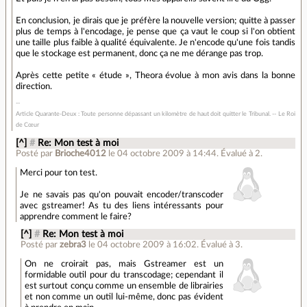
En conclusion, je dirais que je préfère la nouvelle version; quitte à passer
plus de temps à l'encodage, je pense que ça vaut le coup si l'on obtient
une taille plus faible à qualité équivalente. Je n'encode qu'une fois tandis
que le stockage est permanent, donc ça ne me dérange pas trop.
Après cette petite « étude », Theora évolue à mon avis dans la bonne
direction.
Article Quarante-Deux : Toute personne dépassant un kilomètre de haut doit quitter le Tribunal. -- Le Roi
de Cœur
[^]
#
Re: Mon test à moi
Posté par
Brioche4012
le 04 octobre 2009 à 14:44
.
Évalué à
2
.
Merci pour ton test.
Je ne savais pas qu'on pouvait encoder/transcoder
avec gstreamer! As tu des liens intéressants pour
apprendre comment le faire?
[^]
#
Re: Mon test à moi
Posté par
zebra3
le 04 octobre 2009 à 16:02
.
Évalué à
3
.
On ne croirait pas, mais Gstreamer est un
formidable outil pour du transcodage; cependant il
est surtout conçu comme un ensemble de librairies
et non comme un outil lui-même, donc pas évident