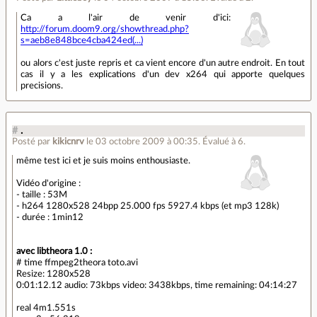
Ca a l'air de venir d'ici:
http://forum.doom9.org/showthread.php?
s=aeb8e848bce4cba424ed(...)
ou alors c'est juste repris et ca vient encore d'un autre endroit. En tout
cas il y a les explications d'un dev x264 qui apporte quelques
precisions.
#
.
Posté par
kikicnrv
le 03 octobre 2009 à 00:35
.
Évalué à
6
.
même test ici et je suis moins enthousiaste.
Vidéo d'origine :
- taille : 53M
- h264 1280x528 24bpp 25.000 fps 5927.4 kbps (et mp3 128k)
- durée : 1min12
avec libtheora 1.0 :
# time ffmpeg2theora toto.avi
Resize: 1280x528
0:01:12.12 audio: 73kbps video: 3438kbps, time remaining: 04:14:27
real 4m1.551s