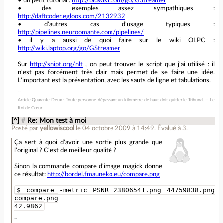
• un petit tutorial :
http://bluwiki.com/go/GStreamer
• des exemples assez sympathiques :
http://daftcoder.egloos.com/2132932
• d'autres cas d'usage typiques :
http://pipelines.neuroomante.com/pipelines/
• il y a aussi de quoi faire sur le wiki OLPC :
http://wiki.laptop.org/go/GStreamer
Sur
http://snipt.org/nlt
, on peut trouver le script que j'ai utilisé : il
n'est pas forcément très clair mais permet de se faire une idée.
L'important est la présentation, avec les sauts de ligne et tabulations.
Article Quarante-Deux : Toute personne dépassant un kilomètre de haut doit quitter le Tribunal. -- Le
Roi de Cœur
[^]
#
Re: Mon test à moi
Posté par
yellowiscool
le 04 octobre 2009 à 14:49
.
Évalué à
3
.
Ça sert à quoi d'avoir une sortie plus grande que
l'original ? C'est de meilleur qualité ?
Sinon la commande compare d'image magick donne
ce résultat:
http://bordel.fmauneko.eu/compare.png
$ compare -metric PSNR 23806541.png 44759838.png
compare.png
42.9862