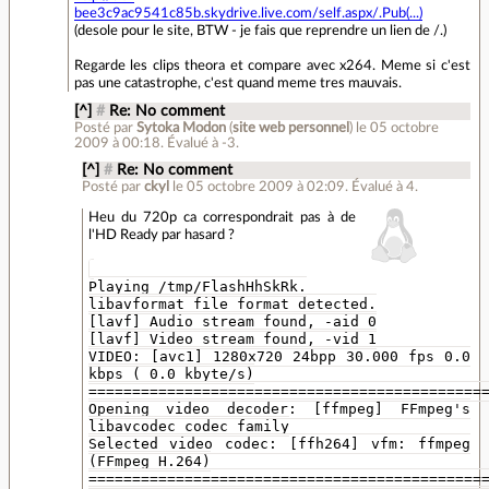
bee3c9ac9541c85b.skydrive.live.com/self.aspx/.Pub(...)
(desole pour le site, BTW - je fais que reprendre un lien de /.)
Regarde les clips theora et compare avec x264. Meme si c'est
pas une catastrophe, c'est quand meme tres mauvais.
[^]
#
Re: No comment
Posté par
Sytoka Modon
(
site web personnel
)
le 05 octobre
2009 à 00:18
.
Évalué à
-3
.
[^]
#
Re: No comment
Posté par
ckyl
le 05 octobre 2009 à 02:09
.
Évalué à
4
.
Heu du 720p ca correspondrait pas à de
l'HD Ready par hasard ?
Playing /tmp/FlashHhSkRk.
libavformat file format detected.
[lavf] Audio stream found, -aid 0
[lavf] Video stream found, -vid 1
VIDEO: [avc1] 1280x720 24bpp 30.000 fps 0.0
kbps ( 0.0 kbyte/s)
=============================================
Opening video decoder: [ffmpeg] FFmpeg's
libavcodec codec family
Selected video codec: [ffh264] vfm: ffmpeg
(FFmpeg H.264)
=============================================