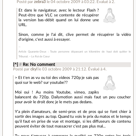
Posté par
zebra3
le 04 octobre 2009 à 03:22
.
Évalué à
2
.
Et dans le navigateur, avec le lecteur Flash ?
Peut-être que VLC se contente de récupérer
la version bas-débit quand on lui donne une
URL.
Sinon, comme je l'ai dit, clive permet de récupérer la vidéo
d'origine, c'est aussi à essayer.
Article Quarante-Deux : Toute personne dépassant un kilomètre de haut doit quitter le
Tribunal. -- Le Roi de Cœur
[^]
#
Re: No comment
Posté par
ckyl
le 03 octobre 2009 à 21:12
.
Évalué à
4
.
> Et t'en as vu ou toi des videos 720p je sais pas
quoi sur le web? sur youtube??
Moi oui ! Au moins Youtube, vimeo, zapiks
balancent du 720p. Dailymotion aussi mais faut un peu coucher
pour avoir le droit donc je le mets pas dedans.
Y'a plein d'amateurs, de semi-pros et de pros qui se font chier à
sortir des images au top. Quand tu vois le prix du matos et le temps
qu'il faut en prise de vue et montage, si les diffuseurs de contenu
peuvent éviter de tout massacrer c'est pas plus mal...
Tu peux t'amuser à comparer la qualité en 720p entre les trois