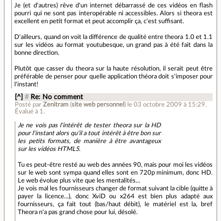
Je (et d'autres) rêve d'un internet débarrassé de ces vidéos en flash
pourri qui ne sont pas interopérable ni accessibles. Alors si theora est
excellent en petit format et peut accomplir ça, c'est suffisant.
D'ailleurs, quand on voit la différence de qualité entre theora 1.0 et 1.1
sur les vidéos au format youtubesque, un grand pas à été fait dans la
bonne direction.
Plutôt que casser du theora sur la haute résolution, il serait peut être
préférable de penser pour quelle application théora doit s'imposer pour
l'instant!
[^]
#
Re: No comment
Posté par
Zenitram
(
site web personnel
)
le 03 octobre 2009 à 15:29
.
Évalué à
1
.
Je ne vois pas l'intérêt de tester theora sur la HD
pour l'instant alors qu'il a tout intérêt à être bon sur
les petits formats, de manière à être avantageux
sur les vidéos HTML5.
Tu es peut-être resté au web des années 90, mais pour moi les vidéos
sur le web sont sympa quand elles sont en 720p minimum, donc HD.
Le web évolue plus vite que les mentalités...
Je vois mal les fournisseurs changer de format suivant la cible (quitte à
payer la licence...), donc XviD ou x264 est bien plus adapté aux
fournisseurs, ça fait tout (bas/haut débit), le matériel est la, bref
Theora n'a pas grand chose pour lui, désolé.