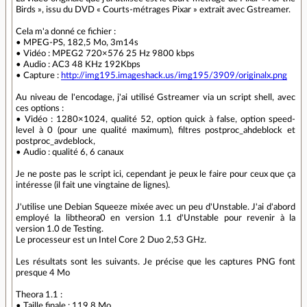
Birds », issu du DVD « Courts-métrages Pixar » extrait avec Gstreamer.
Cela m'a donné ce fichier :
• MPEG-PS, 182,5 Mo, 3m14s
• Vidéo : MPEG2 720×576 25 Hz 9800 kbps
• Audio : AC3 48 KHz 192Kbps
• Capture :
http://img195.imageshack.us/img195/3909/originalx.png
Au niveau de l'encodage, j'ai utilisé Gstreamer via un script shell, avec
ces options :
• Vidéo : 1280×1024, qualité 52, option quick à false, option speed-
level à 0 (pour une qualité maximum), filtres postproc_ahdeblock et
postproc_avdeblock,
• Audio : qualité 6, 6 canaux
Je ne poste pas le script ici, cependant je peux le faire pour ceux que ça
intéresse (il fait une vingtaine de lignes).
J'utilise une Debian Squeeze mixée avec un peu d'Unstable. J'ai d'abord
employé la libtheora0 en version 1.1 d'Unstable pour revenir à la
version 1.0 de Testing.
Le processeur est un Intel Core 2 Duo 2,53 GHz.
Les résultats sont les suivants. Je précise que les captures PNG font
presque 4 Mo
Theora 1.1 :
• Taille finale : 119,8 Mo