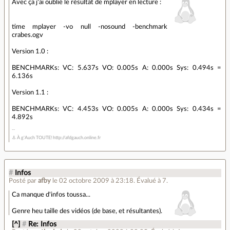
Avec ça j'ai oublié le résultat de mplayer en lecture :
time mplayer -vo null -nosound -benchmark
crabes.ogv
Version 1.0 :
BENCHMARKs: VC: 5.637s VO: 0.005s A: 0.000s Sys: 0.494s =
6.136s
Version 1.1 :
BENCHMARKs: VC: 4.453s VO: 0.005s A: 0.000s Sys: 0.434s =
4.892s
⚓ À g'Auch TOUTE! http://afdgauch.online.fr
#
Infos
Posté par
afby
le 02 octobre 2009 à 23:18
.
Évalué à
7
.
Ca manque d'infos toussa...
Genre heu taille des vidéos (de base, et résultantes).
[^]
#
Re: Infos