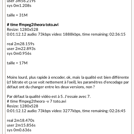
user 3m56.219s
sys 0m1.208s
taille = 31M
# time ffmpeg2theora toto.avi
Resize: 1280x528
0:01:12.12 audio: 73kbps video: 1888kbps, time remaining: 02:36:15
real 2m28.159s
user 2m22.893s
sys 0m0.956s
taille = 17M
Moins lourd, plus rapide à encoder, ok, mais la qualité est bien différente
(cf bitrate et ça se voit nettement à l'oeil), les paramêtres d'encodage par
défaut ont du changer entre les deux versions, non ?
Par défaut la qualité vidéo est à 5. J'essaie avec 7.
# time ffmpeg2theora -v 7 toto.avi
Resize: 1280x528
0:01:12.12 audio: 73kbps video: 3277kbps, time remaining: 02:26:45
real 2m18.470s
user 2m15.856s
sys 0m0.636s