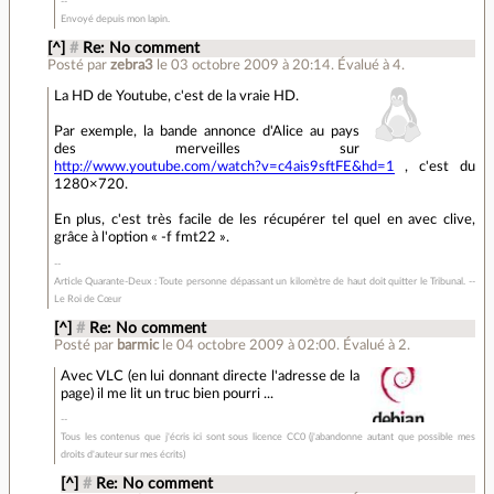
Envoyé depuis mon lapin.
[^]
#
Re: No comment
Posté par
zebra3
le 03 octobre 2009 à 20:14
.
Évalué à
4
.
La HD de Youtube, c'est de la vraie HD.
Par exemple, la bande annonce d'Alice au pays
des merveilles sur
http://www.youtube.com/watch?v=c4ais9sftFE&hd=1
, c'est du
1280×720.
En plus, c'est très facile de les récupérer tel quel en avec clive,
grâce à l'option « -f fmt22 ».
Article Quarante-Deux : Toute personne dépassant un kilomètre de haut doit quitter le Tribunal. --
Le Roi de Cœur
[^]
#
Re: No comment
Posté par
barmic
le 04 octobre 2009 à 02:00
.
Évalué à
2
.
Avec VLC (en lui donnant directe l'adresse de la
page) il me lit un truc bien pourri ...
Tous les contenus que j'écris ici sont sous licence CC0 (j'abandonne autant que possible mes
droits d'auteur sur mes écrits)
[^]
#
Re: No comment