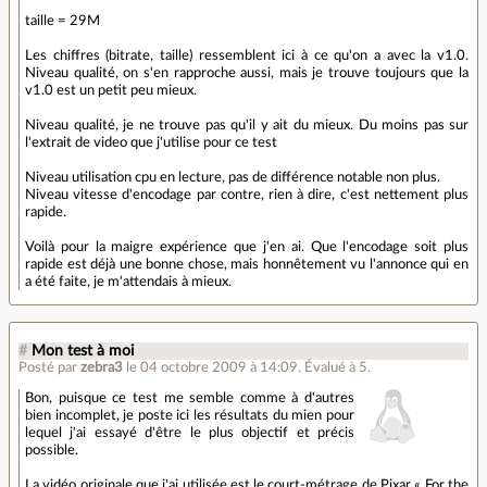
taille = 29M
Les chiffres (bitrate, taille) ressemblent ici à ce qu'on a avec la v1.0.
Niveau qualité, on s'en rapproche aussi, mais je trouve toujours que la
v1.0 est un petit peu mieux.
Niveau qualité, je ne trouve pas qu'il y ait du mieux. Du moins pas sur
l'extrait de video que j'utilise pour ce test
Niveau utilisation cpu en lecture, pas de différence notable non plus.
Niveau vitesse d'encodage par contre, rien à dire, c'est nettement plus
rapide.
Voilà pour la maigre expérience que j'en ai. Que l'encodage soit plus
rapide est déjà une bonne chose, mais honnêtement vu l'annonce qui en
a été faite, je m'attendais à mieux.
#
Mon test à moi
Posté par
zebra3
le 04 octobre 2009 à 14:09
.
Évalué à
5
.
Bon, puisque ce test me semble comme à d'autres
bien incomplet, je poste ici les résultats du mien pour
lequel j'ai essayé d'être le plus objectif et précis
possible.
La vidéo originale que j'ai utilisée est le court-métrage de Pixar « For the