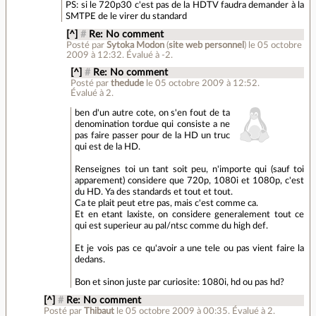
PS: si le 720p30 c'est pas de la HDTV faudra demander à la
SMTPE de le virer du standard
[^]
#
Re: No comment
Posté par
Sytoka Modon
(
site web personnel
)
le 05 octobre
2009 à 12:32
.
Évalué à
-2
.
[^]
#
Re: No comment
Posté par
thedude
le 05 octobre 2009 à 12:52
.
Évalué à
2
.
ben d'un autre cote, on s'en fout de ta
denomination tordue qui consiste a ne
pas faire passer pour de la HD un truc
qui est de la HD.
Renseignes toi un tant soit peu, n'importe qui (sauf toi
apparement) considere que 720p, 1080i et 1080p, c'est
du HD. Ya des standards et tout et tout.
Ca te plait peut etre pas, mais c'est comme ca.
Et en etant laxiste, on considere generalement tout ce
qui est superieur au pal/ntsc comme du high def.
Et je vois pas ce qu'avoir a une tele ou pas vient faire la
dedans.
Bon et sinon juste par curiosite: 1080i, hd ou pas hd?
[^]
#
Re: No comment
Posté par
Thibaut
le 05 octobre 2009 à 00:35
.
Évalué à
2
.