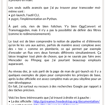
à prendre en main.
Les seuls outils avancés que j'ai pu trouver pour transcoder moi-
même sont :
• gst-launch, l'outil CLI,
• pygst, l'implémentation en Python.
À part cela, rien de bien folichon. Y'a bien OggConvert et
Transmaggedon, mais il n'y a pas la possibilité de définir des filtres
(comme le redimensionnement).
Le tout est de bien comprendre la notion de pipeline et d'éléments
qu'on lie les uns aux autres, parfois de manière assez complexe avec
des « tee » comme en plomberie, ce qui permet par exemple
d'encoder un flux vers deux formats différents simultanément. Ça
laisse imaginer tout plein de choses, que je ne saurais pas faire avec
Mencoder ou FFmpeg que j'ai pourtant beaucoup employés
auparavant.
Au niveau doc, je suis parti de la page de man de gst-launch où il y a
quelques exemples de pipes pour comprendre les principes de base,
après la doc officielle est assez complète mais un peu sibylline pour un
non-développeur.
En fait, j'ai surtout eu recours à des recherches Google par rapport à
des tâches précises.
Voici les liens intéressants que j'ai trouvé à droite et à gauche :
• La doc officielle :
http://gstreamer.freedesktop.org/documentation/