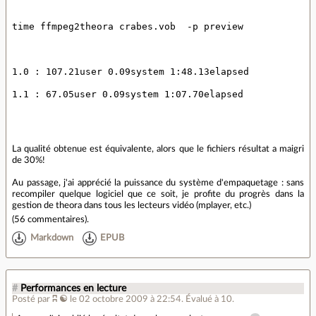
time ffmpeg2theora crabes.vob  -p preview
1.0 : 107.21user 0.09system 1:48.13elapsed
1.1 : 67.05user 0.09system 1:07.70elapsed
La qualité obtenue est équivalente, alors que le fichiers résultat a maigri
de 30%!
Au passage, j'ai apprécié la puissance du système d'empaquetage : sans
recompiler quelque logiciel que ce soit, je profite du progrès dans la
gestion de theora dans tous les lecteurs vidéo (mplayer, etc.)
(
56 commentaires
).
Markdown
EPUB
#
Performances en lecture
Posté par
ʭ ☯
le 02 octobre 2009 à 22:54
.
Évalué à
10
.