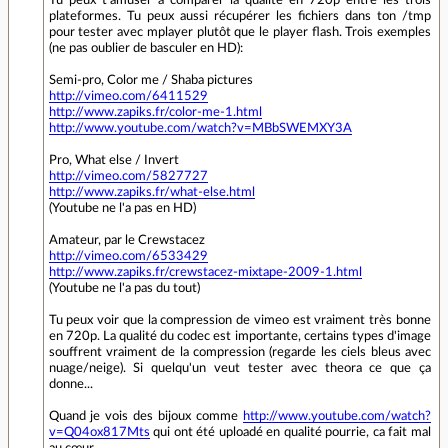
plateformes. Tu peux aussi récupérer les fichiers dans ton /tmp
pour tester avec mplayer plutôt que le player flash. Trois exemples
(ne pas oublier de basculer en HD):
Semi-pro, Color me / Shaba pictures
http://vimeo.com/6411529
http://www.zapiks.fr/color-me-1.html
http://www.youtube.com/watch?v=MBbSWEMXY3A
Pro, What else / Invert
http://vimeo.com/5827727
http://www.zapiks.fr/what-else.html
(Youtube ne l'a pas en HD)
Amateur, par le Crewstacez
http://vimeo.com/6533429
http://www.zapiks.fr/crewstacez-mixtape-2009-1.html
(Youtube ne l'a pas du tout)
Tu peux voir que la compression de vimeo est vraiment très bonne
en 720p. La qualité du codec est importante, certains types d'image
souffrent vraiment de la compression (regarde les ciels bleus avec
nuage/neige). Si quelqu'un veut tester avec theora ce que ça
donne...
Quand je vois des bijoux comme
http://www.youtube.com/watch?
v=Q04ox817Mts
qui ont été uploadé en qualité pourrie, ca fait mal
au cœur.