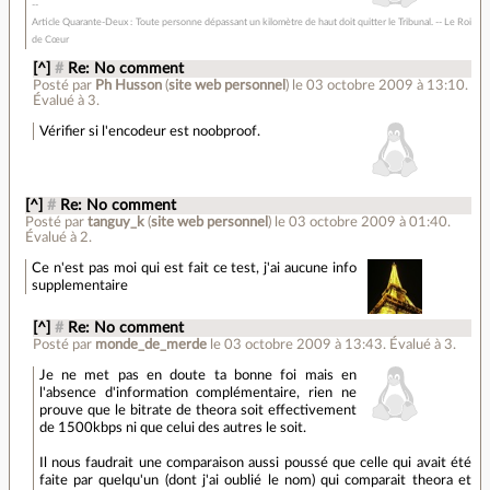
Article Quarante-Deux : Toute personne dépassant un kilomètre de haut doit quitter le Tribunal. -- Le Roi
de Cœur
[^]
#
Re: No comment
Posté par
Ph Husson
(
site web personnel
)
le 03 octobre 2009 à 13:10
.
Évalué à
3
.
Vérifier si l'encodeur est noobproof.
[^]
#
Re: No comment
Posté par
tanguy_k
(
site web personnel
)
le 03 octobre 2009 à 01:40
.
Évalué à
2
.
Ce n'est pas moi qui est fait ce test, j'ai aucune info
supplementaire
[^]
#
Re: No comment
Posté par
monde_de_merde
le 03 octobre 2009 à 13:43
.
Évalué à
3
.
Je ne met pas en doute ta bonne foi mais en
l'absence d'information complémentaire, rien ne
prouve que le bitrate de theora soit effectivement
de 1500kbps ni que celui des autres le soit.
Il nous faudrait une comparaison aussi poussé que celle qui avait été
faite par quelqu'un (dont j'ai oublié le nom) qui comparait theora et