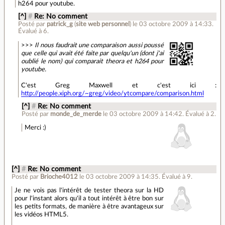
h264 pour youtube.
[^]
#
Re: No comment
Posté par
patrick_g
(
site web personnel
)
le 03 octobre 2009 à 14:33
.
Évalué à
6
.
>>>
Il nous faudrait une comparaison aussi poussé
que celle qui avait été faite par quelqu'un (dont j'ai
oublié le nom) qui comparait theora et h264 pour
youtube.
C'est Greg Maxwell et c'est ici :
http://people.xiph.org/~greg/video/ytcompare/comparison.html
[^]
#
Re: No comment
Posté par
monde_de_merde
le 03 octobre 2009 à 14:42
.
Évalué à
2
.
Merci :)
[^]
#
Re: No comment
Posté par
Brioche4012
le 03 octobre 2009 à 14:35
.
Évalué à
9
.
Je ne vois pas l'intérêt de tester theora sur la HD
pour l'instant alors qu'il a tout intérêt à être bon sur
les petits formats, de manière à être avantageux sur
les vidéos HTML5.