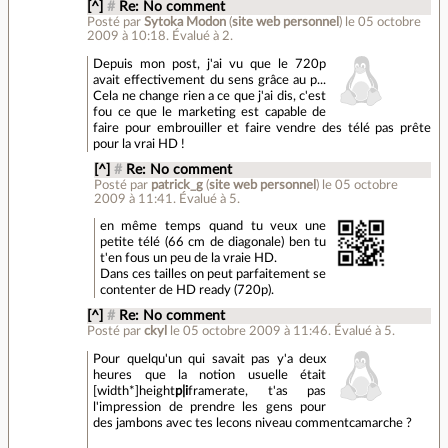
[^]
#
Re: No comment
Posté par
Sytoka Modon
(
site web personnel
)
le 05 octobre
2009 à 10:18
.
Évalué à
2
.
Depuis mon post, j'ai vu que le 720p
avait effectivement du sens grâce au p...
Cela ne change rien a ce que j'ai dis, c'est
fou ce que le marketing est capable de
faire pour embrouiller et faire vendre des télé pas prête
pour la vrai HD !
[^]
#
Re: No comment
Posté par
patrick_g
(
site web personnel
)
le 05 octobre
2009 à 11:41
.
Évalué à
5
.
en même temps quand tu veux une
petite télé (66 cm de diagonale) ben tu
t'en fous un peu de la vraie HD.
Dans ces tailles on peut parfaitement se
contenter de HD ready (720p).
[^]
#
Re: No comment
Posté par
ckyl
le 05 octobre 2009 à 11:46
.
Évalué à
5
.
Pour quelqu'un qui savait pas y'a deux
heures que la notion usuelle était
[width*]height
p|i
framerate, t'as pas
l'impression de prendre les gens pour
des jambons avec tes lecons niveau commentcamarche ?