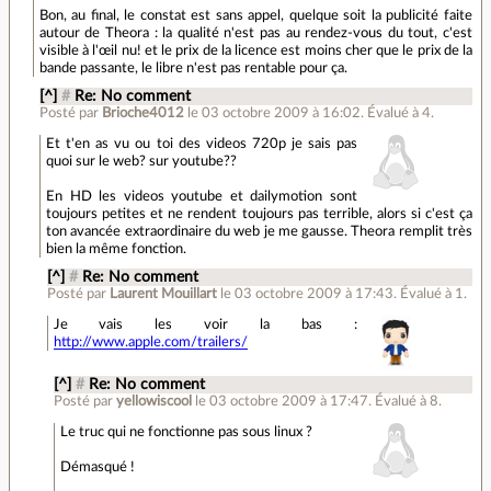
Bon, au final, le constat est sans appel, quelque soit la publicité faite
autour de Theora : la qualité n'est pas au rendez-vous du tout, c'est
visible à l'œil nu! et le prix de la licence est moins cher que le prix de la
bande passante, le libre n'est pas rentable pour ça.
[^]
#
Re: No comment
Posté par
Brioche4012
le 03 octobre 2009 à 16:02
.
Évalué à
4
.
Et t'en as vu ou toi des videos 720p je sais pas
quoi sur le web? sur youtube??
En HD les videos youtube et dailymotion sont
toujours petites et ne rendent toujours pas terrible, alors si c'est ça
ton avancée extraordinaire du web je me gausse. Theora remplit très
bien la même fonction.
[^]
#
Re: No comment
Posté par
Laurent Mouillart
le 03 octobre 2009 à 17:43
.
Évalué à
1
.
Je vais les voir la bas :
http://www.apple.com/trailers/
[^]
#
Re: No comment
Posté par
yellowiscool
le 03 octobre 2009 à 17:47
.
Évalué à
8
.
Le truc qui ne fonctionne pas sous linux ?
Démasqué !