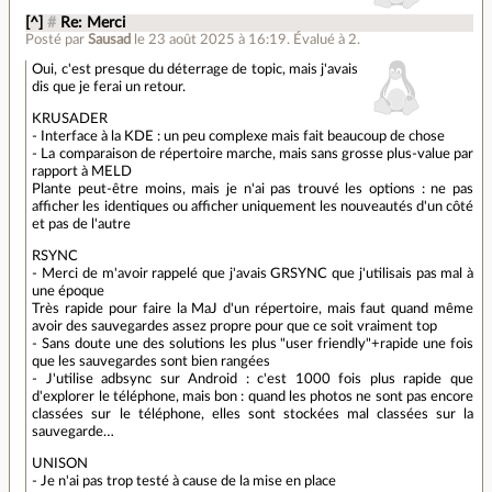
[^]
#
Re: Merci
Posté par
Sausad
le 23 août 2025 à 16:19
.
Évalué à
2
.
Oui, c'est presque du déterrage de topic, mais j'avais
dis que je ferai un retour.
KRUSADER
- Interface à la KDE : un peu complexe mais fait beaucoup de chose
- La comparaison de répertoire marche, mais sans grosse plus-value par
rapport à MELD
Plante peut-être moins, mais je n'ai pas trouvé les options : ne pas
afficher les identiques ou afficher uniquement les nouveautés d'un côté
et pas de l'autre
RSYNC
- Merci de m'avoir rappelé que j'avais GRSYNC que j'utilisais pas mal à
une époque
Très rapide pour faire la MaJ d'un répertoire, mais faut quand même
avoir des sauvegardes assez propre pour que ce soit vraiment top
- Sans doute une des solutions les plus "user friendly"+rapide une fois
que les sauvegardes sont bien rangées
- J'utilise adbsync sur Android : c'est 1000 fois plus rapide que
d'explorer le téléphone, mais bon : quand les photos ne sont pas encore
classées sur le téléphone, elles sont stockées mal classées sur la
sauvegarde…
UNISON
- Je n'ai pas trop testé à cause de la mise en place