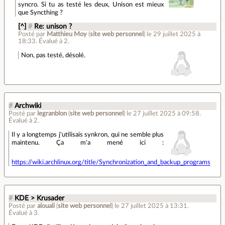
syncro. Si tu as testé les deux, Unison est mieux
que Syncthing ?
[^]
#
Re: unison ?
Posté par
Matthieu Moy
(
site web personnel
)
le 29 juillet 2025 à
18:33
.
Évalué à
2
.
Non, pas testé, désolé.
#
Archwiki
Posté par
legranblon
(
site web personnel
)
le 27 juillet 2025 à 09:58
.
Évalué à
2
.
Il y a longtemps j'utilisais synkron, qui ne semble plus
maintenu. Ça m'a mené ici :
https://wiki.archlinux.org/title/Synchronization_and_backup_programs
#
KDE > Krusader
Posté par
alouali
(
site web personnel
)
le 27 juillet 2025 à 13:31
.
Évalué à
3
.