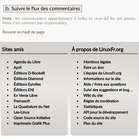
Suivre le flux des commentaires
Note :
les commentaires appartiennent à celles et ceux qui les ont postés.
Nous n’en sommes pas responsables.
Revenir en haut de page
Sites amis
À propos de LinuxFr.org
Agenda du Libre
Mentions légales
April
Faire un don
Éditions D-BookeR
L’équipe de LinuxFr.org
Éditions Diamond
Informations sur le site
Éditions Eyrolles
Aide / Foire aux questions
Éditions ENI
Suivi des suggestions et bogues
En Vente Libre
Wiki du site
Framasoft
Règles de modération
La Quadrature du Net
Statistiques
Lea-Linux
API pour le développement
Open Source Initiative
Code source du site
Imprimerie Grafik Plus
Plan du site