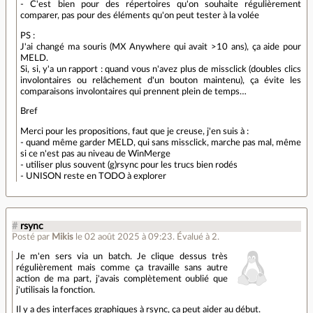
- C'est bien pour des répertoires qu'on souhaite régulièrement
comparer, pas pour des éléments qu'on peut tester à la volée
PS :
J'ai changé ma souris (MX Anywhere qui avait >10 ans), ça aide pour
MELD.
Si, si, y'a un rapport : quand vous n'avez plus de missclick (doubles clics
involontaires ou relâchement d'un bouton maintenu), ça évite les
comparaisons involontaires qui prennent plein de temps…
Bref
Merci pour les propositions, faut que je creuse, j'en suis à :
- quand même garder MELD, qui sans missclick, marche pas mal, même
si ce n'est pas au niveau de WinMerge
- utiliser plus souvent (g)rsync pour les trucs bien rodés
- UNISON reste en TODO à explorer
#
rsync
Posté par
Mikis
le 02 août 2025 à 09:23
.
Évalué à
2
.
Je m'en sers via un batch. Je clique dessus très
régulièrement mais comme ça travaille sans autre
action de ma part, j'avais complètement oublié que
j'utilisais la fonction.
Il y a des interfaces graphiques à rsync, ça peut aider au début.