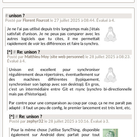
#
unison ?
Posté par
Florent Fourcot
le 27 juillet 2025 à 08:44
.
Évalué à
4
.
Je ne l'ai pas utilisé depuis très longtemps mais j'étais
satisfait d'unison. Je ne peux pas comparer avec les
autres logiciels que tu cites, il me permettait
rapidement de voir les différences et faire la synchro.
[^]
#
Re: unison ?
Posté par
Matthieu Moy
(
site web personnel
)
le 28 juillet 2025 à 08:23
.
Évalué à
4
.
Unison est excellent pour synchroniser
régulièrement deux répertoires, éventuellement sur
des machines différentes (typiquement,
synchroniser son laptop avec son desktop). En gros,
c'est un intermédiaire entre Git et rsync (synchro bi-directionnelle
mais pas d'historique).
Par contre pour une comparaison au coup par coup, ça ne me paraît pas
adapté : il faut un peu de config, le premier lancement est très lent, etc.
[^]
#
Re: unison ?
Posté par
zephyr32
le 28 juillet 2025 à 10:16
.
Évalué à
3
.
Pour la même chose j'utilise SyncThing, disponible
également sur Android donc parfait pour tout