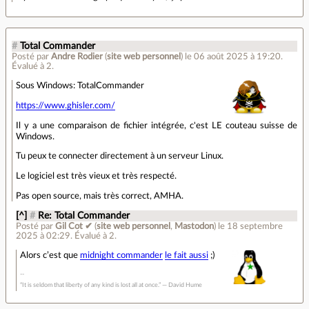
#
Total Commander
Posté par
Andre Rodier
(
site web personnel
)
le 06 août 2025 à 19:20
.
Évalué à
2
.
Sous Windows: TotalCommander
https://www.ghisler.com/
Il y a une comparaison de fichier intégrée, c'est LE couteau suisse de
Windows.
Tu peux te connecter directement à un serveur Linux.
Le logiciel est très vieux et très respecté.
Pas open source, mais très correct, AMHA.
[^]
#
Re: Total Commander
Posté par
Gil Cot ✔
(
site web personnel
,
Mastodon
)
le 18 septembre
2025 à 02:29
.
Évalué à
2
.
Alors c’est que
midnight commander
le fait aussi
;)
“It is seldom that liberty of any kind is lost all at once.” ― David Hume