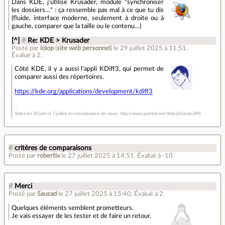
Dans KDE, j'utilise Krusader, module "synchroniser
les dossiers…" : ça ressemble pas mal à ce que tu dis
(fluide, interface moderne, seulement à droite ou à
gauche, comparer que la taille ou le contenu…)
[^]
#
Re: KDE > Krusader
Posté par
lolop
(
site web personnel
)
le 29 juillet 2025 à 11:51
.
Évalué à
2
.
Côté KDE, il y a aussi l'appli KDiff3, qui permet de
comparer aussi des répertoires.
https://kde.org/applications/development/kdiff3
Votez les 30 juin et 7 juillet, en connaissance de cause. http://www.pointal.net/VotesDeputesRN
#
critères de comparaisons
Posté par
robertix
le 27 juillet 2025 à 14:51
.
Évalué à
-10
.
#
Merci
Posté par
Sausad
le 27 juillet 2025 à 15:40
.
Évalué à
2
.
Quelques éléments semblent prometteurs.
Je vais essayer de les tester et de faire un retour.