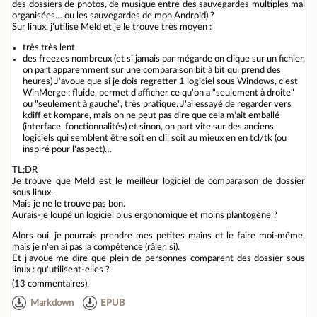
des dossiers de photos, de musique entre des sauvegardes multiples mal
organisées… ou les sauvegardes de mon Android) ?
Sur linux, j'utilise Meld et je le trouve très moyen :
très très lent
des freezes nombreux (et si jamais par mégarde on clique sur un fichier,
on part apparemment sur une comparaison bit à bit qui prend des
heures) J'avoue que si je dois regretter 1 logiciel sous Windows, c'est
WinMerge : fluide, permet d'afficher ce qu'on a "seulement à droite"
ou "seulement à gauche", très pratique. J'ai essayé de regarder vers
kdiff et kompare, mais on ne peut pas dire que cela m'ait emballé
(interface, fonctionnalités) et sinon, on part vite sur des anciens
logiciels qui semblent être soit en cli, soit au mieux en en tcl/tk (ou
inspiré pour l'aspect)…
TL;DR
Je trouve que Meld est le meilleur logiciel de comparaison de dossier
sous linux.
Mais je ne le trouve pas bon.
Aurais-je loupé un logiciel plus ergonomique et moins plantogène ?
Alors oui, je pourrais prendre mes petites mains et le faire moi-même,
mais je n'en ai pas la compétence (râler, si).
Et j'avoue me dire que plein de personnes comparent des dossier sous
linux : qu'utilisent-elles ?
(
13 commentaires
).
Markdown
EPUB