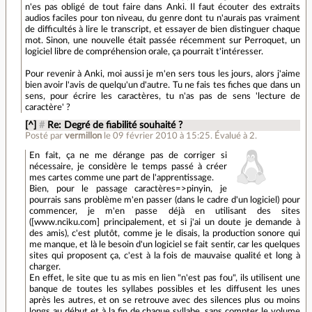
n'es pas obligé de tout faire dans Anki. Il faut écouter des extraits
audios faciles pour ton niveau, du genre dont tu n'aurais pas vraiment
de difficultés à lire le transcript, et essayer de bien distinguer chaque
mot. Sinon, une nouvelle était passée récemment sur Perroquet, un
logiciel libre de compréhension orale, ça pourrait t'intéresser.
Pour revenir à Anki, moi aussi je m'en sers tous les jours, alors j'aime
bien avoir l'avis de quelqu'un d'autre. Tu ne fais tes fiches que dans un
sens, pour écrire les caractères, tu n'as pas de sens 'lecture de
caractère' ?
[^]
#
Re: Degré de fiabilité souhaité ?
Posté par
vermillon
le 09 février 2010 à 15:25
.
Évalué à
2
.
En fait, ça ne me dérange pas de corriger si
nécessaire, je considère le temps passé à créer
mes cartes comme une part de l'apprentissage.
Bien, pour le passage caractères=>pinyin, je
pourrais sans problème m'en passer (dans le cadre d'un logiciel) pour
commencer, je m'en passe déjà en utilisant des sites
([www.nciku.com] principalement, et si j'ai un doute je demande à
des amis), c'est plutôt, comme je le disais, la production sonore qui
me manque, et là le besoin d'un logiciel se fait sentir, car les quelques
sites qui proposent ça, c'est à la fois de mauvaise qualité et long à
charger.
En effet, le site que tu as mis en lien "n'est pas fou", ils utilisent une
banque de toutes les syllabes possibles et les diffusent les unes
après les autres, et on se retrouve avec des silences plus ou moins
longs au début et à la fin de chaque syllabe, sans compter le volume