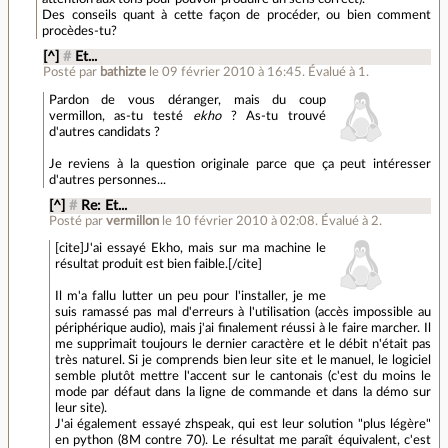
Des conseils quant à cette façon de procéder, ou bien comment
procèdes-tu?
[^]
#
Et...
Posté par
bathizte
le 09 février 2010 à 16:45
.
Évalué à
1
.
Pardon de vous déranger, mais du coup
vermillon, as-tu testé
ekho
? As-tu trouvé
d'autres candidats ?
Je reviens à la question originale parce que ça peut intéresser
d'autres personnes...
[^]
#
Re: Et...
Posté par
vermillon
le 10 février 2010 à 02:08
.
Évalué à
2
.
[cite]J'ai essayé Ekho, mais sur ma machine le
résultat produit est bien faible.[/cite]
Il m'a fallu lutter un peu pour l'installer, je me
suis ramassé pas mal d'erreurs à l'utilisation (accès impossible au
périphérique audio), mais j'ai finalement réussi à le faire marcher. Il
me supprimait toujours le dernier caractère et le débit n'était pas
très naturel. Si je comprends bien leur site et le manuel, le logiciel
semble plutôt mettre l'accent sur le cantonais (c'est du moins le
mode par défaut dans la ligne de commande et dans la démo sur
leur site).
J'ai également essayé zhspeak, qui est leur solution "plus légère"
en python (8M contre 70). Le résultat me paraît équivalent, c'est