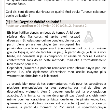
pas qu'un ordinateur soit capable de retrouver le bon caractère de
manière fiable.
Ceci dit, tout dépend du niveau de qualité final voulu. Tu veux cela pour
quelle utilisation ?
[^]
#
Re: Degré de fiabilité souhaité ?
Posté par
vermillon
le 09 février 2010 à 08:12
.
Évalué à
2
.
Eh bien j'utilise depuis un bout de temps Anki pour
réaliser des flashcards, et après avoir essayé
diverses méthodes, une qui me convient bien est de
partir d'une phrase en pinyin (en regroupant les
pinyin des caractères appartenant à un même mot ou à un même
groupe logique, afin de faciliter un peu). À partir de ça, je la lis à voix
haute, me demande si je la comprends et essaie de l'écrire. Certains
contesteront sans doute cette méthode, mais elle a formidablement
bien marché pour moi.
Cependant j'aimerais à présent remplacer cette phrase pinyin par une
phrase lue, afin également d'entraîner mon oreille (n'ayant plus
vraiment de difficultés sur la lecture).
Je prends bien note de tes commentaires, mais pour les caractères à
plusieurs prononciations les plus courants, pas mal de sites se
débrouillent vraiment bien à trouver quelle est la prononciation
adaptée. À la limite, ça ne me dérangerait pas d'avoir à choisir moi-
même pour les caractères ambigus quelle est le pinyin voulu, tant
qu'ensuite la production sonore est correcte. Quant au processus
inverse, à partir du moment où l'on aurait un speech-to-pinyin