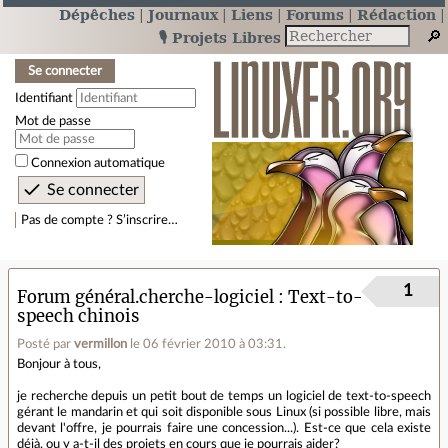
Dépêches
Journaux
Liens
Forums
Rédaction
🎙️ Projets Libres
Se connecter
Identifiant
Mot de passe
Connexion automatique
Pas de compte ? S’inscrire…
1
Forum général.cherche-logiciel
Text-to-
speech chinois
Posté par
vermillon
le 06 février 2010 à 03:31
.
Bonjour à tous,
je recherche depuis un petit bout de temps un logiciel de text-to-speech
gérant le mandarin et qui soit disponible sous Linux (si possible libre, mais
devant l'offre, je pourrais faire une concession...). Est-ce que cela existe
déjà, ou y a-t-il des projets en cours que je pourrais aider?