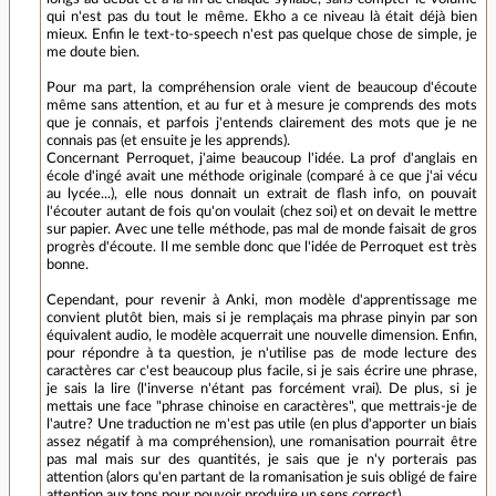
qui n'est pas du tout le même. Ekho a ce niveau là était déjà bien
mieux. Enfin le text-to-speech n'est pas quelque chose de simple, je
me doute bien.
Pour ma part, la compréhension orale vient de beaucoup d'écoute
même sans attention, et au fur et à mesure je comprends des mots
que je connais, et parfois j'entends clairement des mots que je ne
connais pas (et ensuite je les apprends).
Concernant Perroquet, j'aime beaucoup l'idée. La prof d'anglais en
école d'ingé avait une méthode originale (comparé à ce que j'ai vécu
au lycée...), elle nous donnait un extrait de flash info, on pouvait
l'écouter autant de fois qu'on voulait (chez soi) et on devait le mettre
sur papier. Avec une telle méthode, pas mal de monde faisait de gros
progrès d'écoute. Il me semble donc que l'idée de Perroquet est très
bonne.
Cependant, pour revenir à Anki, mon modèle d'apprentissage me
convient plutôt bien, mais si je remplaçais ma phrase pinyin par son
équivalent audio, le modèle acquerrait une nouvelle dimension. Enfin,
pour répondre à ta question, je n'utilise pas de mode lecture des
caractères car c'est beaucoup plus facile, si je sais écrire une phrase,
je sais la lire (l'inverse n'étant pas forcément vrai). De plus, si je
mettais une face "phrase chinoise en caractères", que mettrais-je de
l'autre? Une traduction ne m'est pas utile (en plus d'apporter un biais
assez négatif à ma compréhension), une romanisation pourrait être
pas mal mais sur des quantités, je sais que je n'y porterais pas
attention (alors qu'en partant de la romanisation je suis obligé de faire
attention aux tons pour pouvoir produire un sens correct).