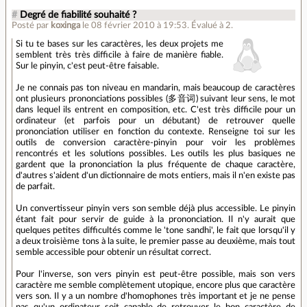
#
Degré de fiabilité souhaité ?
Posté par
koxinga
le 08 février 2010 à 19:53
.
Évalué à
2
.
Si tu te bases sur les caractères, les deux projets me
semblent très très difficile à faire de manière fiable.
Sur le pinyin, c'est peut-être faisable.
Je ne connais pas ton niveau en mandarin, mais beaucoup de caractères
ont plusieurs prononciations possibles (多音词) suivant leur sens, le mot
dans lequel ils entrent en composition, etc. C'est très difficile pour un
ordinateur (et parfois pour un débutant) de retrouver quelle
prononciation utiliser en fonction du contexte. Renseigne toi sur les
outils de conversion caractère-pinyin pour voir les problèmes
rencontrés et les solutions possibles. Les outils les plus basiques ne
gardent que la prononciation la plus fréquente de chaque caractère,
d'autres s'aident d'un dictionnaire de mots entiers, mais il n'en existe pas
de parfait.
Un convertisseur pinyin vers son semble déjà plus accessible. Le pinyin
étant fait pour servir de guide à la prononciation. Il n'y aurait que
quelques petites difficultés comme le 'tone sandhi', le fait que lorsqu'il y
a deux troisième tons à la suite, le premier passe au deuxième, mais tout
semble accessible pour obtenir un résultat correct.
Pour l'inverse, son vers pinyin est peut-être possible, mais son vers
caractère me semble complètement utopique, encore plus que caractère
vers son. Il y a un nombre d'homophones très important et je ne pense