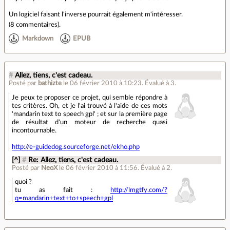
Un logiciel faisant l'inverse pourrait également m'intéresser.
(
8 commentaires
).
Markdown
EPUB
#
Allez, tiens, c'est cadeau.
Posté par
bathizte
le 06 février 2010 à 10:23
.
Évalué à
3
.
Je peux te proposer ce projet, qui semble répondre à
tes critères. Oh, et je l'ai trouvé à l'aide de ces mots
'mandarin text to speech gpl' ; et sur la première page
de résultat d'un moteur de recherche quasi
incontournable.
http://e-guidedog.sourceforge.net/ekho.php
[^]
#
Re: Allez, tiens, c'est cadeau.
Posté par
NeoX
le 06 février 2010 à 11:56
.
Évalué à
2
.
quoi ?
tu as fait :
http://lmgtfy.com/?
q=mandarin+text+to+speech+gpl