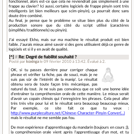
fonctionnel, alors est-ce que cela ne reviendrait pas simplement à une
frappe au clavier? Ici aussi, certains logiciels de frappe pinyin sont très
intelligents (et bien meilleurs que scim-pinyin), ça pourrait donc sans
doute être combiné.
Au final, je pense que le problème se situe bien plus du côté de la
production sonore que du côté du script utilisé (caractères
(simplifiés/traditionnels) ou pinyin).
J'ai essayé Ekho, mais sur ma machine le résultat produit est bien
faible. J'aurais mieux aimé savoir si des gens utilisaient déjà ce genre de
logiciels et si il y en avait de qualité.
[^]
#
Re: Degré de fiabilité souhaité ?
Posté par
koxinga
le 09 février 2010 à 13:42
.
Évalué à
2
.
OK, si tu passes derrière pour corriger chaque
phrase et vérifier ta fiche, pas de souci, mais je ne
suis pas sûr de l'intérêt de la manip'. Le résultat
obtenu sera de toute façon très mécanique, pas
naturel du tout. Je ne suis pas convaincu que ce soit une bonne idée
d'entraîner ta compréhension orale de cette manière. Le mieux serait
d'avoir un copain chinois qui t'enregistre les phrases. Cela peut aller
très très vite pour lui et le résultat sera beaucoup beaucoup mieux.
Par exemple, ce site fait ce que tu veux :
http://www.purpleculture.net/Chinese-Character-Pinyin-Conver(...)
mais le résultat ne me semble pas fou.
De mon expérience d'apprentissage du mandarin (toujours en cours ;)),
la compréhension orale vient après l'apprentissage d'un mot, et tu