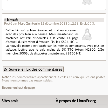
#
kimsufi
Posté par
Marc Quinton
le 12 décembre 2013 à 12:38
.
Évalué à
3
.
l'offre kimsufi a bien évolué, et malheureusement
avec des prix bien à la hausse. Mais, maintenant, les
machines ont l'air disponibles à la vente. La page
d'accueil du site vient d'évoluer. Fini les KS24, 4G, …
La nouvelle gamme est basée sur les mêmes composants, avec plus de
latitude. L'offre que je paie moins de 5€ TTC (Atom N2800, 2Go
mémoire, 500Go de disque) est maintenant à 8€50 HT.
Suivre le flux des commentaires
Note :
les commentaires appartiennent à celles et ceux qui les ont postés.
Nous n’en sommes pas responsables.
Revenir en haut de page
Sites amis
À propos de LinuxFr.org