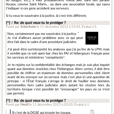
du budget, etc.), il vaut probablement mieux aller dans des paradis
fiscaux, comme Saint Marin… ou dans une association locale, qui saura
t'indiquer si ces gens accèdent aux serveurs.
Si tu veux te soustraire à la justice, là c'est très différent.
[^]
#
Re: de quoi veux-tu te protéger ?
Posté par
Sclarckone
le 11 décembre 2013 à 15:43
.
Évalué à
5
.
^
Non, certainement pas me soustraire à la justice.
Je n'ai d'ailleurs aucun problème avec ce qui peut
être fait dans le cadre d'une procédure judiciaire.
J'ai peut-être surinterprété les analyses que j'ai pu lire de la LPM, mais
il semble que ce soit open-bar chez les FAI et hébergeurs français pour
les services et ministères "compétents".
Je te rejoins sur la confidentialité des échanges mais je suis plus inquiet
quant aux données stockées chez l'hébergeur. Alors certes, il doit être
possible de chiffrer un maximum de données personnelles côté client
avant de les envoyer sur un serveur mais c'est plus ici une question de
principe : si l’État français s'arroge le droit de fouiller mes données
personnelles hors cadre judiciaire alors autant les stocker hors du
territoire lorsque c'est possible (et "encourager" les pays où ce n'est
pas permis).
[^]
#
Re: de quoi veux-tu te protéger ?
Posté par
NeoX
le 11 décembre 2013 à 20:20
.
Évalué à
1
.
Si c'est de la DGSE qui écoute les tuyaux,