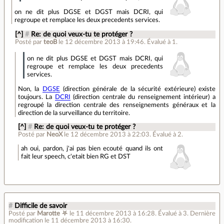
on ne dit plus DGSE et DGST mais DCRI, qui
regroupe et remplace les deux precedents services.
[^]
#
Re: de quoi veux-tu te protéger ?
Posté par
teoB
le 12 décembre 2013 à 19:46
.
Évalué à
1
.
on ne dit plus DGSE et DGST mais DCRI, qui
regroupe et remplace les deux precedents
services.
Non, la
DGSE
(direction générale de la sécurité extérieure) existe
toujours. La
DCRI
(direction centrale du renseignement intérieur) a
regroupé la direction centrale des renseignements généraux et la
direction de la surveillance du territoire.
[^]
#
Re: de quoi veux-tu te protéger ?
Posté par
NeoX
le 12 décembre 2013 à 22:03
.
Évalué à
2
.
ah oui, pardon, j'ai pas bien ecouté quand ils ont
fait leur speech, c'etait bien RG et DST
#
Difficile de savoir
Posté par
Marotte ⛧
le 11 décembre 2013 à 16:28
.
Évalué à
3
.
Dernière
modification le 11 décembre 2013 à 16:30.