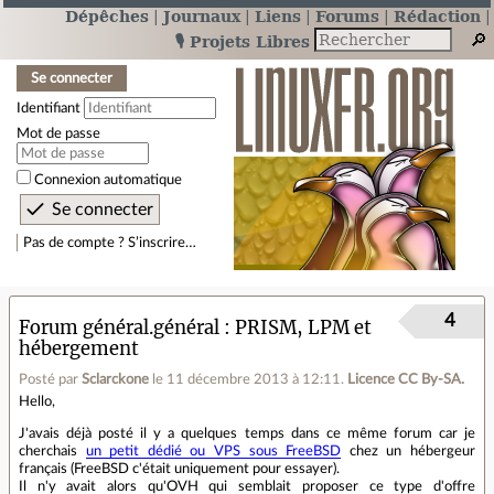
Dépêches
Journaux
Liens
Forums
Rédaction
🎙️ Projets Libres
Se connecter
Identifiant
Mot de passe
Connexion automatique
Pas de compte ? S’inscrire…
4
Forum général.général
PRISM, LPM et
hébergement
Posté par
Sclarckone
le 11 décembre 2013 à 12:11
.
Licence CC By‑SA.
Hello,
J'avais déjà posté il y a quelques temps dans ce même forum car je
cherchais
un petit dédié ou VPS sous FreeBSD
chez un hébergeur
français (FreeBSD c'était uniquement pour essayer).
Il n'y avait alors qu'OVH qui semblait proposer ce type d'offre