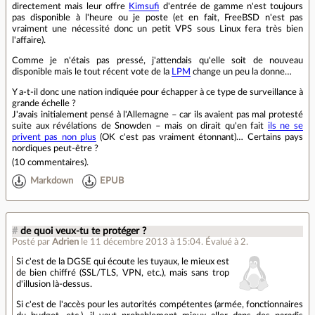
directement mais leur offre
Kimsufi
d'entrée de gamme n'est toujours
pas disponible à l'heure ou je poste (et en fait, FreeBSD n'est pas
vraiment une nécessité donc un petit VPS sous Linux fera très bien
l'affaire).
Comme je n'étais pas pressé, j'attendais qu'elle soit de nouveau
disponible mais le tout récent vote de la
LPM
change un peu la donne…
Y a-t-il donc une nation indiquée pour échapper à ce type de surveillance à
grande échelle ?
J'avais initialement pensé à l'Allemagne – car ils avaient pas mal protesté
suite aux révélations de Snowden – mais on dirait qu'en fait
ils ne se
privent pas non plus
(OK c'est pas vraiment étonnant)… Certains pays
nordiques peut-être ?
(
10 commentaires
).
Markdown
EPUB
#
de quoi veux-tu te protéger ?
Posté par
Adrien
le 11 décembre 2013 à 15:04
.
Évalué à
2
.
Si c'est de la DGSE qui écoute les tuyaux, le mieux est
de bien chiffré (SSL/TLS, VPN, etc.), mais sans trop
d'illusion là-dessus.
Si c'est de l'accès pour les autorités compétentes (armée, fonctionnaires