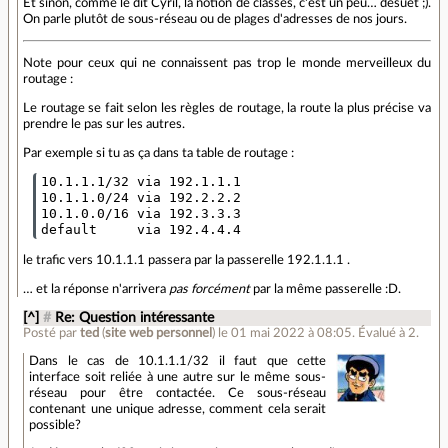
Et sinon, comme le dit Cyril, la notion de classes, c'est un peu… désuet ;).
On parle plutôt de sous-réseau ou de plages d'adresses de nos jours.
Note pour ceux qui ne connaissent pas trop le monde merveilleux du
routage :
Le routage se fait selon les règles de routage, la route la plus précise va
prendre le pas sur les autres.
Par exemple si tu as ça dans ta table de routage :
10.1.1.1/32 via 192.1.1.1

10.1.1.0/24 via 192.2.2.2

10.1.0.0/16 via 192.3.3.3

le trafic vers 10.1.1.1 passera par la passerelle 192.1.1.1 .
… et la réponse n'arrivera
pas forcément
par la même passerelle :D.
[^]
#
Re: Question intéressante
Posté par
ted
(
site web personnel
)
le 01 mai 2022 à 08:05
.
Évalué à
2
.
Dans le cas de 10.1.1.1/32 il faut que cette
interface soit reliée à une autre sur le même sous-
réseau pour être contactée. Ce sous-réseau
contenant une unique adresse, comment cela serait
possible?