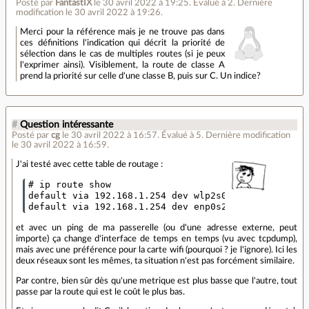
Posté par
FantastIX
le 30 avril 2022 à 19:25
.
Évalué à
2
.
Dernière
modification le 30 avril 2022 à 19:26.
Merci pour la référence mais je ne trouve pas dans
ces définitions l'indication qui décrit la priorité de
sélection dans le cas de multiples routes (si je peux
l'exprimer ainsi). Visiblement, la route de classe A
prend la priorité sur celle d'une classe B, puis sur C. Un indice?
#
Question intéressante
Posté par
cg
le 30 avril 2022 à 16:57
.
Évalué à
5
.
Dernière modification
le 30 avril 2022 à 16:59.
J'ai testé avec cette table de routage :
# ip route show

default via 192.168.1.254 dev wlp2s0 metric 100

et avec un ping de ma passerelle (ou d'une adresse externe, peut
importe) ça change d'interface de temps en temps (vu avec tcpdump),
mais avec une préférence pour la carte wifi (pourquoi ? je l'ignore). Ici les
deux réseaux sont les mêmes, ta situation n'est pas forcément similaire.
Par contre, bien sûr dès qu'une metrique est plus basse que l'autre, tout
passe par la route qui est le coût le plus bas.