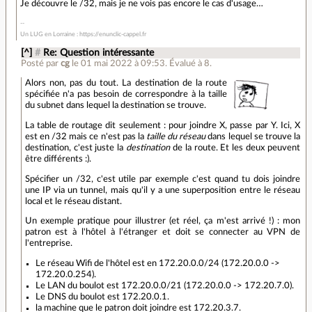
Je découvre le /32, mais je ne vois pas encore le cas d'usage…
Un LUG en Lorraine : https://enunclic-cappel.fr
[^]
#
Re: Question intéressante
Posté par
cg
le 01 mai 2022 à 09:53
.
Évalué à
8
.
Alors non, pas du tout. La destination de la route
spécifiée n'a pas besoin de correspondre à la taille
du subnet dans lequel la destination se trouve.
La table de routage dit seulement : pour joindre X, passe par Y. Ici, X
est en /32 mais ce n'est pas la
taille du réseau
dans lequel se trouve la
destination, c'est juste la
destination
de la route. Et les deux peuvent
être différents :).
Spécifier un /32, c'est utile par exemple c'est quand tu dois joindre
une IP via un tunnel, mais qu'il y a une superposition entre le réseau
local et le réseau distant.
Un exemple pratique pour illustrer (et réel, ça m'est arrivé !) : mon
patron est à l'hôtel à l'étranger et doit se connecter au VPN de
l'entreprise.
Le réseau Wifi de l'hôtel est en 172.20.0.0/24 (172.20.0.0 ->
172.20.0.254).
Le LAN du boulot est 172.20.0.0/21 (172.20.0.0 -> 172.20.7.0).
Le DNS du boulot est 172.20.0.1.
la machine que le patron doit joindre est 172.20.3.7.