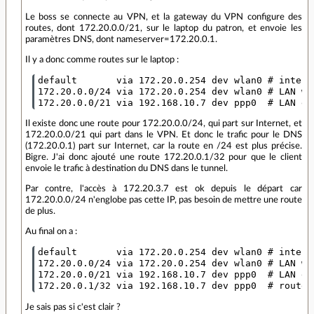
Le boss se connecte au VPN, et la gateway du VPN configure des
routes, dont 172.20.0.0/21, sur le laptop du patron, et envoie les
paramètres DNS, dont nameserver=172.20.0.1.
Il y a donc comme routes sur le laptop :
default       via 172.20.0.254 dev wlan0 # interne
172.20.0.0/24 via 172.20.0.254 dev wlan0 # LAN wif
Il existe donc une route pour 172.20.0.0/24, qui part sur Internet, et
172.20.0.0/21 qui part dans le VPN. Et donc le trafic pour le DNS
(172.20.0.1) part sur Internet, car la route en /24 est plus précise.
Bigre. J'ai donc ajouté une route 172.20.0.1/32 pour que le client
envoie le trafic à destination du DNS dans le tunnel.
Par contre, l'accès à 172.20.3.7 est ok depuis le départ car
172.20.0.0/24 n'englobe pas cette IP, pas besoin de mettre une route
de plus.
Au final on a :
default       via 172.20.0.254 dev wlan0 # interne
172.20.0.0/24 via 172.20.0.254 dev wlan0 # LAN wif
172.20.0.0/21 via 192.168.10.7 dev ppp0  # LAN ent
Je sais pas si c'est clair ?