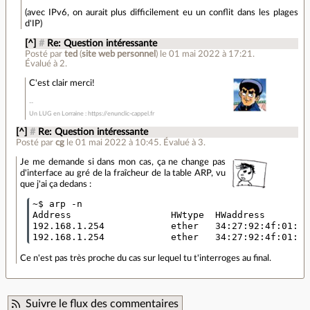
(avec IPv6, on aurait plus difficilement eu un conflit dans les plages
d'IP)
[^]
#
Re: Question intéressante
Posté par
ted
(
site web personnel
)
le 01 mai 2022 à 17:21
.
Évalué à
2
.
C'est clair merci!
Un LUG en Lorraine : https://enunclic-cappel.fr
[^]
#
Re: Question intéressante
Posté par
cg
le 01 mai 2022 à 10:45
.
Évalué à
3
.
Je me demande si dans mon cas, ça ne change pas
d'interface au gré de la fraîcheur de la table ARP, vu
que j'ai ça dedans :
~$ arp -n

Address                  HWtype  HWaddress        
192.168.1.254            ether   34:27:92:4f:01:db
Ce n'est pas très proche du cas sur lequel tu t'interroges au final.
Suivre le flux des commentaires