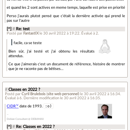
et quand les 2 sont actives en meme temps, laquelle est prise en priorité
Perso j'aurais plutot pensé que c'était la dernière activée qui prend le
pas sur l'autre
[^]
#
Re: test
Posté par
FantastIX
le 30 avril 2022 à 19:22
.
Évalué à
2
.
facile, ca se teste
Bien sûr, j'ai testé et j'ai obtenu les résultats
attendus.
Ce que j'aimerais c'est un document de référence, histoire de montrer
que je ne raconte pas de bêtises…
#
Classes en 2022 ?
Posté par
Cyril Brulebois
(
site web personnel
)
le 30 avril 2022 à 16:34
.
Évalué à
6
.
Dernière modification le 30 avril 2022 à 16:35.
:o)
CIDR
date de 1993.
Debian Consultant @ DEBAMAX
[^]
#
Re: Classes en 2022 ?