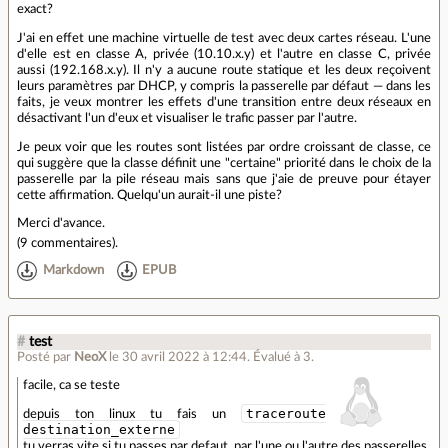
exact?
J'ai en effet une machine virtuelle de test avec deux cartes réseau. L'une
d'elle est en classe A, privée (10.10.x.y) et l'autre en classe C, privée
aussi (192.168.x.y). Il n'y a aucune route statique et les deux reçoivent
leurs paramètres par DHCP, y compris la passerelle par défaut — dans les
faits, je veux montrer les effets d'une transition entre deux réseaux en
désactivant l'un d'eux et visualiser le trafic passer par l'autre.
Je peux voir que les routes sont listées par ordre croissant de classe, ce
qui suggère que la classe définit une "certaine" priorité dans le choix de la
passerelle par la pile réseau mais sans que j'aie de preuve pour étayer
cette affirmation. Quelqu'un aurait-il une piste?
Merci d'avance.
(
9 commentaires
).
Markdown
EPUB
#
test
Posté par
NeoX
le 30 avril 2022 à 12:44
.
Évalué à
3
.
facile, ca se teste
traceroute
depuis ton linux tu fais un
destination_externe
tu verras vite si tu passes par defaut, par l'une ou l'autre des passerelles