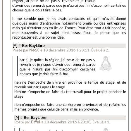
région j'ai peur de ne pas y revenir et je risque
d'avoir des remords parce que je n'aurai pas fini d'accomplir certaines
choses que je dois faire là-bas.
Il me semble que je les avais contactés et qu'il m'avait donné
quelques noms d'entreprise notamment Smile ou des entreprises
mais qui n'étaient pas en Île-de-France. Pour être tout à fait honnête,
mes souvenirs à ce sujet sont assez flous, je pense que les
recontacter est une bonne idée.
[^]
#
Re: BayLibre
Posté par
NeoX
le 18 décembre 2016 à 23:11
.
Évalué à
2
.
car si je quitte la région j'ai peur de ne pas y
revenir et je risque d'avoir des remords parce
que je n'aurai pas fini d'accomplir certaines
choses que je dois faire là-bas.
rien ne t'empeche de vivre en province le temps du stage, et de
revenir sur paris apres le stage
rien ne t'empeche de faire du teletravail pour le projet pendant le
stage
rien n'empeche de faire une carriere en province, et de refaire les
memes projets que celui de paris, mais en province.
[^]
#
Re: BayLibre
Posté par
Eiffel
le 18 décembre 2016 à 23:30
.
Évalué à
1
.