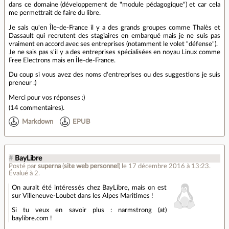
dans ce domaine (développement de "module pédagogique") et car cela
me permettrait de faire du libre.
Je sais qu'en Île-de-France il y a des grands groupes comme Thalès et
Dassault qui recrutent des stagiaires en embarqué mais je ne suis pas
vraiment en accord avec ses entreprises (notamment le volet "défense").
Je ne sais pas s'il y a des entreprises spécialisées en noyau Linux comme
Free Electrons mais en Île-de-France.
Du coup si vous avez des noms d'entreprises ou des suggestions je suis
preneur :)
Merci pour vos réponses :)
(
14 commentaires
).
Markdown
EPUB
#
BayLibre
Posté par
superna
(
site web personnel
)
le 17 décembre 2016 à 13:23
.
Évalué à
2
.
On aurait été intéressés chez BayLibre, mais on est
sur Villeneuve-Loubet dans les Alpes Maritimes !
Si tu veux en savoir plus : narmstrong (at)
baylibre.com !