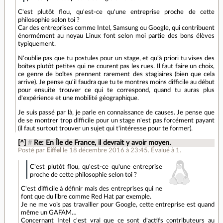
C'est plutôt flou, qu'est-ce qu'une entreprise proche de cette
philosophie selon toi ?
Car des entreprises comme Intel, Samsung ou Google, qui contribuent
énormément au noyau Linux font selon moi partie des bons élèves
typiquement.
N'oublie pas que tu postules pour un stage, et qu'à priori tu vises des
boîtes plutôt petites qui ne courent pas les rues. Il faut faire un choix,
ce genre de boîtes prennent rarement des stagiaires (bien que cela
arrive). Je pense qu'il faudra que tu te montres moins difficile au début
pour ensuite trouver ce qui te correspond, quand tu auras plus
d'expérience et une mobilité géographique.
Je suis passé par là, je parle en connaissance de causes. Je pense que
de se montrer trop difficile pour un stage n'est pas forcément payant
(il faut surtout trouver un sujet qui t'intéresse pour te former).
[^]
#
Re: En Île de France, il devrait y avoir moyen.
Posté par
Eiffel
le 18 décembre 2016 à 23:45
.
Évalué à
1
.
C'est plutôt flou, qu'est-ce qu'une entreprise
proche de cette philosophie selon toi ?
C'est difficile à définir mais des entreprises qui ne
font que du libre comme Red Hat par exemple.
Je ne me vois pas travailler pour Google, cette entreprise est quand
même un GAFAM…
Concernant Intel c'est vrai que ce sont d'actifs contributeurs au