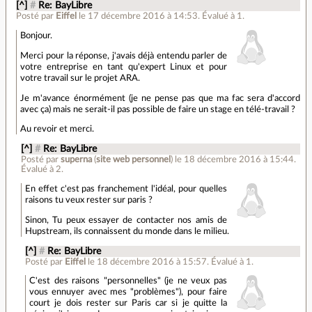
[^]
#
Re: BayLibre
Posté par
Eiffel
le 17 décembre 2016 à 14:53
.
Évalué à
1
.
Bonjour.
Merci pour la réponse, j'avais déjà entendu parler de
votre entreprise en tant qu'expert Linux et pour
votre travail sur le projet ARA.
Je m'avance énormément (je ne pense pas que ma fac sera d'accord
avec ça) mais ne serait-il pas possible de faire un stage en télé-travail ?
Au revoir et merci.
[^]
#
Re: BayLibre
Posté par
superna
(
site web personnel
)
le 18 décembre 2016 à 15:44
.
Évalué à
2
.
En effet c'est pas franchement l'idéal, pour quelles
raisons tu veux rester sur paris ?
Sinon, Tu peux essayer de contacter nos amis de
Hupstream, ils connaissent du monde dans le milieu.
[^]
#
Re: BayLibre
Posté par
Eiffel
le 18 décembre 2016 à 15:57
.
Évalué à
1
.
C'est des raisons "personnelles" (je ne veux pas
vous ennuyer avec mes "problèmes"), pour faire
court je dois rester sur Paris car si je quitte la