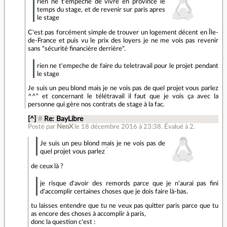
rien ne t'empeche de vivre en province le
temps du stage, et de revenir sur paris apres
le stage
C'est pas forcément simple de trouver un logement décent en Île-
de-France et puis vu le prix des loyers je ne me vois pas revenir
sans "sécurité financière derrière".
rien ne t'empeche de faire du teletravail pour le projet pendant
le stage
Je suis un peu blond mais je ne vois pas de quel projet vous parlez
^^" et concernant le télétravail il faut que je vois ça avec la
personne qui gère nos contrats de stage à la fac.
[^]
#
Re: BayLibre
Posté par
NeoX
le 18 décembre 2016 à 23:38
.
Évalué à
2
.
Je suis un peu blond mais je ne vois pas de
"
quel projet vous parlez
de ceux là ?
je risque d'avoir des remords parce que je n'aurai pas fini
d'accomplir certaines choses que je dois faire là-bas.
tu laisses entendre que tu ne veux pas quitter paris parce que tu
as encore des choses à accomplir à paris,
donc la question c'est :