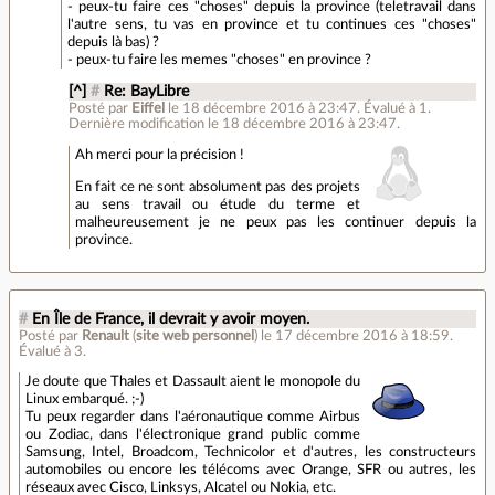
- peux-tu faire ces "choses" depuis la province (teletravail dans
l'autre sens, tu vas en province et tu continues ces "choses"
depuis là bas) ?
- peux-tu faire les memes "choses" en province ?
[^]
#
Re: BayLibre
Posté par
Eiffel
le 18 décembre 2016 à 23:47
.
Évalué à
1
.
Dernière modification le 18 décembre 2016 à 23:47.
Ah merci pour la précision !
En fait ce ne sont absolument pas des projets
au sens travail ou étude du terme et
malheureusement je ne peux pas les continuer depuis la
province.
#
En Île de France, il devrait y avoir moyen.
Posté par
Renault
(
site web personnel
)
le 17 décembre 2016 à 18:59
.
Évalué à
3
.
Je doute que Thales et Dassault aient le monopole du
Linux embarqué. ;-)
Tu peux regarder dans l'aéronautique comme Airbus
ou Zodiac, dans l'électronique grand public comme
Samsung, Intel, Broadcom, Technicolor et d'autres, les constructeurs
automobiles ou encore les télécoms avec Orange, SFR ou autres, les
réseaux avec Cisco, Linksys, Alcatel ou Nokia, etc.