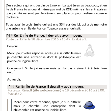
Des secteurs qui ont besoin de Linux embarqué tu en as beaucoup, et en
Île de France tu as quand même pas mal de R&D même si les entreprises
que j'ai cité ne sont pas forcément sur place ou pour réaliser ce genre
d'activité.
Tu as aussi je crois Smile qui est une SSII sur des LL qui a de mémoire
une antenne en Île de France. Tu peux essayer qui sait.
[^]
#
Re: En Île de France, il devrait y avoir moyen.
Posté par
Eiffel
le 18 décembre 2016 à 15:49
.
Évalué à
1
.
Bonjour.
Merci pour votre réponse, après je suis difficile mais
je cherche une entreprise dont la philosophie est
proche du logiciel libre.
Concernant Smile j'ai essayé mais je n'ai pas vraiment été très bien
".
reçu
Au revoir.
[^]
#
Re: En Île de France, il devrait y avoir moyen.
Posté par
Renault
(
site web personnel
)
le 18 décembre 2016 à 23:00
.
Évalué à
2
.
Merci pour votre réponse, après je suis difficile
mais je cherche une entreprise dont la
philosophie est proche du logiciel libre.