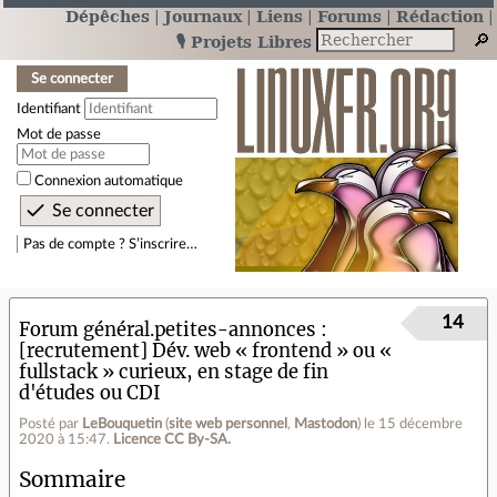
Dépêches
Journaux
Liens
Forums
Rédaction
🎙️ Projets Libres
Se connecter
Identifiant
Mot de passe
Connexion automatique
Pas de compte ? S’inscrire…
14
Forum général.petites-annonces
[recrutement] Dév. web « frontend » ou «
fullstack » curieux, en stage de fin
d'études ou CDI
Posté par
LeBouquetin
(
site web personnel
,
Mastodon
)
le 15 décembre
2020 à 15:47
.
Licence CC By‑SA.
Sommaire