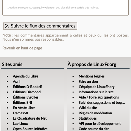
… et dans ce royaume, ceux qui y voient un peu plus clair sont parfois très mal vus.
Suivre le flux des commentaires
Note :
les commentaires appartiennent à celles et ceux qui les ont postés.
Nous n’en sommes pas responsables.
Revenir en haut de page
Sites amis
À propos de LinuxFr.org
Agenda du Libre
Mentions légales
April
Faire un don
Éditions D-BookeR
L’équipe de LinuxFr.org
Éditions Diamond
Informations sur le site
Éditions Eyrolles
Aide / Foire aux questions
Éditions ENI
Suivi des suggestions et bogues
En Vente Libre
Wiki du site
Framasoft
Règles de modération
La Quadrature du Net
Statistiques
Lea-Linux
API pour le développement
Open Source Initiative
Code source du site