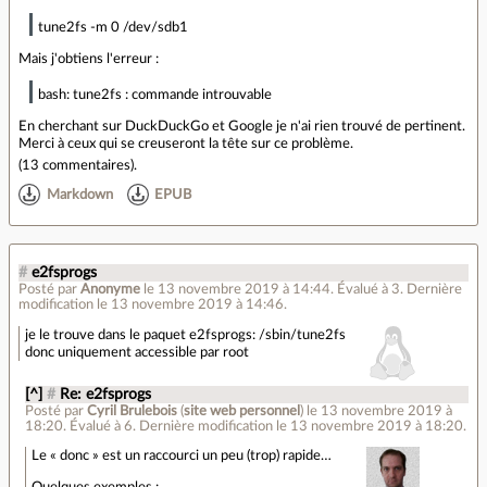
tune2fs -m 0 /dev/sdb1
Mais j'obtiens l'erreur :
bash: tune2fs : commande introuvable
En cherchant sur DuckDuckGo et Google je n'ai rien trouvé de pertinent.
Merci à ceux qui se creuseront la tête sur ce problème.
(
13 commentaires
).
Markdown
EPUB
#
e2fsprogs
Posté par
Anonyme
le 13 novembre 2019 à 14:44
.
Évalué à
3
.
Dernière
modification le 13 novembre 2019 à 14:46.
je le trouve dans le paquet e2fsprogs: /sbin/tune2fs
donc uniquement accessible par root
[^]
#
Re: e2fsprogs
Posté par
Cyril Brulebois
(
site web personnel
)
le 13 novembre 2019 à
18:20
.
Évalué à
6
.
Dernière modification le 13 novembre 2019 à 18:20.
Le « donc » est un raccourci un peu (trop) rapide…