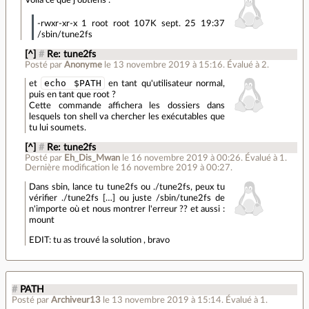
-rwxr-xr-x 1 root root 107K sept. 25 19:37
/sbin/tune2fs
[^]
#
Re: tune2fs
Posté par
Anonyme
le 13 novembre 2019 à 15:16
.
Évalué à
2
.
echo $PATH
et
en tant qu'utilisateur normal,
puis en tant que root ?
Cette commande affichera les dossiers dans
lesquels ton shell va chercher les exécutables que
tu lui soumets.
[^]
#
Re: tune2fs
Posté par
Eh_Dis_Mwan
le 16 novembre 2019 à 00:26
.
Évalué à
1
.
Dernière modification le 16 novembre 2019 à 00:27.
Dans sbin, lance tu tune2fs ou ./tune2fs, peux tu
vérifier ./tune2fs […] ou juste /sbin/tune2fs de
n'importe où et nous montrer l'erreur ?? et aussi :
mount
EDIT: tu as trouvé la solution , bravo
#
PATH
Posté par
Archiveur13
le 13 novembre 2019 à 15:14
.
Évalué à
1
.