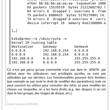
        ether bb:bb:bb:aa:aa:aa  txqueuelen 1000  
        RX packets 15535519  bytes 21212602762 (19
        RX errors 0  dropped 1  overruns 0  frame 0
        TX packets 6980625  bytes 5176179901 (4.8 G
        TX errors 0  dropped 0 overruns 0  carrier
        device interrupt 16  memory 0xe1100000-e11
[…]

kibi@armor:~$ /sbin/route -n

Kernel IP routing table

Destination     Gateway         Genmask         Fl
0.0.0.0         192.168.0.254   0.0.0.0         UG
0.0.0.0         192.168.0.254   0.0.0.0         UG
192.168.0.0     0.0.0.0         255.255.255.0   U 
$PATH
Ce n'est pas parce qu'une commande n'est pas dans le
par
défaut pour les utilisateurs non privilégiés qu'elles ne sont pas
utilisables par ces derniers. Les fonctionnalités peuvent être limitées
(par exemple ne pas avoir le droit de modifier des paramètres), mais on
peut souvent les utiliser pour consulter des infos, et pour modifier les
choses sur lesquelles on a les bons droits (e.g. des disques si on est
dans le bon groupe, des images de disque, etc.).
Debian Consultant @ DEBAMAX