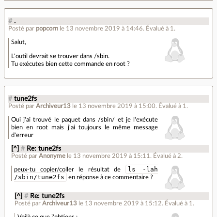
#
.
Posté par
popcorn
le 13 novembre 2019 à 14:46
.
Évalué à
1
.
Salut,
L'outil devrait se trouver dans /sbin.
Tu exécutes bien cette commande en root ?
#
tune2fs
Posté par
Archiveur13
le 13 novembre 2019 à 15:00
.
Évalué à
1
.
Oui j'ai trouvé le paquet dans /sbin/ et je l'exécute
bien en root mais j'ai toujours le même message
d'erreur
[^]
#
Re: tune2fs
Posté par
Anonyme
le 13 novembre 2019 à 15:11
.
Évalué à
2
.
ls -lah
peux-tu copier/coller le résultat de
/sbin/tune2fs
en réponse à ce commentaire ?
[^]
#
Re: tune2fs
Posté par
Archiveur13
le 13 novembre 2019 à 15:12
.
Évalué à
1
.
Voilà ce que j'obtiens :