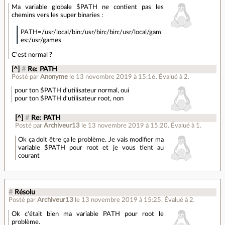
Ma variable globale $PATH ne contient pas les
chemins vers les super binaries :
PATH=/usr/local/bin:/usr/bin:/bin:/usr/local/gam
es:/usr/games
C'est normal ?
[^]
#
Re: PATH
Posté par
Anonyme
le 13 novembre 2019 à 15:16
.
Évalué à
2
.
pour ton $PATH d'utilisateur normal, oui
pour ton $PATH d'utilisateur root, non
[^]
#
Re: PATH
Posté par
Archiveur13
le 13 novembre 2019 à 15:20
.
Évalué à
1
.
Ok ça doit être ça le problème. Je vais modifier ma
variable $PATH pour root et je vous tient au
courant
#
Résolu
Posté par
Archiveur13
le 13 novembre 2019 à 15:25
.
Évalué à
2
.
Ok c'était bien ma variable PATH pour root le
problème.