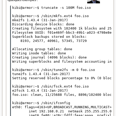
Quelques exemples :
kibi@armor:~$ truncate -s 100M foo.iso

kibi@armor:~$ /sbin/mkfs.ext4 foo.iso 

mke2fs 1.43.4 (31-Jan-2017)

Discarding device blocks: done                    
Creating filesystem with 102400 1k blocks and 2568
Filesystem UUID: f01e469f-bbc3-49b1-a023-4798e8e114
Superblock backups stored on blocks: 

    8193, 24577, 40961, 57345, 73729

Allocating group tables: done                     
Writing inode tables: done                         
Creating journal (4096 blocks): done

Writing superblocks and filesystem accounting info
kibi@armor:~$ /sbin/tune2fs -m 0 foo.iso

tune2fs 1.43.4 (31-Jan-2017)

Setting reserved blocks percentage to 0% (0 blocks)
kibi@armor:~$ /sbin/fsck.ext4 foo.iso 

e2fsck 1.43.4 (31-Jan-2017)

foo.iso: clean, 11/25688 files, 8896/102400 blocks

kibi@armor:~$ /sbin/ifconfig

eth0: flags=4163<UP,BROADCAST,RUNNING,MULTICAST>  
        inet 192.168.0.21  netmask 255.255.255.0  
        inet6 fe80::a28c:fdff:feaa:aaaa  prefixlen