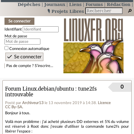
Dépêches
Journaux
Liens
Forums
Rédaction
🎙️ Projets Libres
Se connecter
Identifiant
Mot de passe
Connexion automatique
Pas de compte ? S’inscrire…
0
Forum Linux.debian/ubuntu
tune2fs
introuvable
Posté par
Archiveur13
le 13 novembre 2019 à 14:38
.
Licence
CC By‑SA.
Bonjour à tous.
Voilà mon problème : j'ai acheté plusieurs DD externes et 5% du volume
est réservé à Root donc j'essaie d'utiliser la commande tune2fs pour
libérer l'espace :