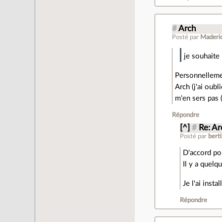
#
Arch
Posté par
Maderi
je souhaite
Personnellemen
Arch (j'ai oubl
m'en sers pas (
Répondre
[^]
#
Re: Ar
Posté par
berti
D'accord pou
Il y a quelq
Je l'ai inst
Répondre