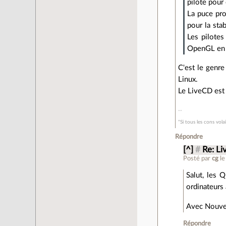
pilote pour
La puce pro
pour la sta
Les pilotes
OpenGL en p
C'est le genre
Linux.
Le LiveCD est
"Si tous les cons volai
Répondre
[^]
#
Re: L
Posté par
cg
l
Salut, les 
ordinateurs 
Avec Nouvea
Répondre