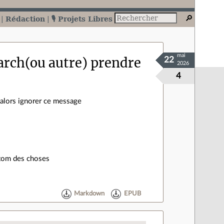
Rédaction
🎙️ Projets Libres
mai
 arch(ou autre) prendre
22
2026
4
 alors ignorer ce message
ustom des choses
Markdown
EPUB