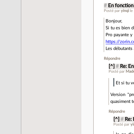
#
En fonction
Posté par
yinqi
le
Bonjour,
Si tu es bien 
Pro payante y
https://zorin
Les débutants à
Répondre
[^]
#
Re: En
Posté par
Made
Et si tu 
Version "pr
quasiment to
Répondre
[^]
#
Re: 
Posté par
yi