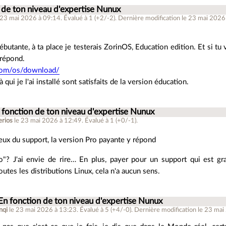
 de ton niveau d'expertise Nunux
 23 mai 2026 à 09:14
.
Évalué à
1
(+2/-2)
.
Dernière modification le 23 mai 2026
débutante, à ta place je testerais ZorinOS, Education edition. Et si tu
 répond.
.com/os/download/
 qui je l'ai installé sont satisfaits de la version éducation.
 fonction de ton niveau d'expertise Nunux
rios
le 23 mai 2026 à 12:49
.
Évalué à
1
(+0/-1)
.
veux du support, la version Pro payante y répond
o"? J'ai envie de rire… En plus, payer pour un support qui est gra
utes les distributions Linux, cela n'a aucun sens.
En fonction de ton niveau d'expertise Nunux
nqi
le 23 mai 2026 à 13:23
.
Évalué à
5
(+4/-0)
.
Dernière modification le 23 mai