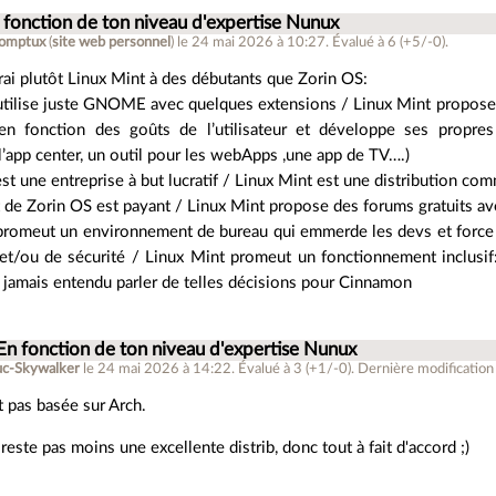
 fonction de ton niveau d'expertise Nunux
omptux
(
site web personnel
)
le 24 mai 2026 à 10:27
.
Évalué à
6
(+5/-0)
.
rai plutôt Linux Mint à des débutants que Zorin OS:
utilise juste GNOME avec quelques extensions / Linux Mint propose
en fonction des goûts de l’utilisateur et développe ses propr
l’app center, un outil pour les webApps ,une app de TV….)
st une entreprise à but lucratif / Linux Mint est une distribution co
 de Zorin OS est payant / Linux Mint propose des forums gratuits avec
promeut un environnement de bureau qui emmerde les devs et force
té et/ou de sécurité / Linux Mint promeut un fonctionnement inclusi
e jamais entendu parler de telles décisions pour Cinnamon
En fonction de ton niveau d'expertise Nunux
uc-Skywalker
le 24 mai 2026 à 14:22
.
Évalué à
3
(+1/-0)
.
Dernière modification
t pas basée sur Arch.
reste pas moins une excellente distrib, donc tout à fait d'accord ;)