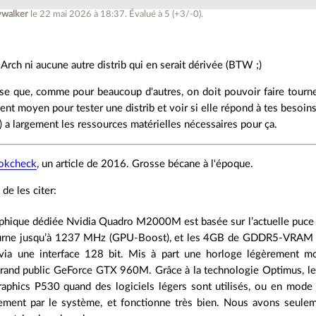
ywalker
le 22 mai 2026 à 18:37
.
Évalué à
5
(+3/-0)
.
s Arch ni aucune autre distrib qui en serait dérivée (BTW ;)
se que, comme pour beaucoup d'autres, on doit pouvoir faire tour
lent moyen pour tester une distrib et voir si elle répond à tes besoins
*) a largement les ressources matérielles nécessaires pour ça.
okcheck
, un article de 2016. Grosse bécane à l'époque.
de les citer:
aphique dédiée Nvidia Quadro M2000M est basée sur l’actuelle puc
urne jusqu’à 1237 MHz (GPU-Boost), et les 4GB de GDDR5-VRAM 
via une interface 128 bit. Mis à part une horloge légèrement moi
rand public GeForce GTX 960M. Grâce à la technologie Optimus, les 
aphics P530 quand des logiciels légers sont utilisés, ou en mode
ement par le système, et fonctionne très bien. Nous avons seule