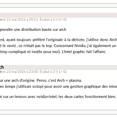
os
le 22 mai 2026 à 20:13
.
Évalué à
5
(+3/-0)
.
 prendre une distribution basée sur arch
t, ayant toujours préféré l'originale à la dérivée, j'utilise donc Arc
ié le nom) , ce n'était pas le top. Concernant Nvidia, j'ai également u
trop compliqué et inutile pour moi). L'Intel graphic fait l'affaire.
ch
le
le 22 mai 2026 à 23:00
.
Évalué à
2
(+1/-0)
.
r une arch d'origine. Perso, c'est Arch + plasma.
ues temps j'utilisais octopi pour avoir une gestion graphique des mise
allé sur un lenovo avec nvidia+intel, les deux cartes fonctionnent bien.