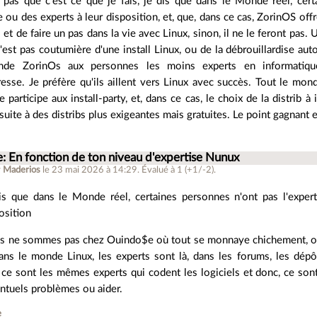
 pas que c'est ce que je fais, je dis que dans le Monde réel, cer
e ou des experts à leur disposition, et, que, dans ce cas, ZorinOS offre
t de faire un pas dans la vie avec Linux, sinon, il ne le feront pas. 
n'est pas coutumière d'une install Linux, ou de la débrouillardise au
de ZorinOs aux personnes les moins experts en informatiqu
sse. Je préfère qu'ils aillent vers Linux avec succès. Tout le mo
 participe aux install-party, et, dans ce cas, le choix de la distrib à
suite à des distribs plus exigeantes mais gratuites. Le point gagnant 
e: En fonction de ton niveau d'expertise Nunux
r
Maderios
le 23 mai 2026 à 14:29
.
Évalué à
1
(+1/-2)
.
is que dans le Monde réel, certaines personnes n'ont pas l'exper
osition
ous ne sommes pas chez Ouindo$e où tout se monnaye chichement, où
ans le monde Linux, les experts sont là, dans les forums, les dépôt
ce sont les mêmes experts qui codent les logiciels et donc, ce sont
ntuels problèmes ou aider.
e