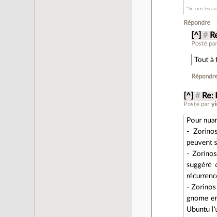
"Si tous les co
Répondre
[^]
#
R
Posté pa
Tout à 
Répondr
[^]
#
Re: 
Posté par
yi
Pour nuan
- Zorinos
peuvent s
- Zorinos
suggéré 
récurrence
- Zorinos 
gnome en 
Ubuntu l'