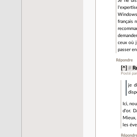
Je ne dis
l'expertis
Windows e
français 
recomman
demandere
ceux où je
passer en
Répondre
[^]
#
R
Posté pa
je d
disp
Ici, n
d'or. D
Mieux, 
les éve
Répondr