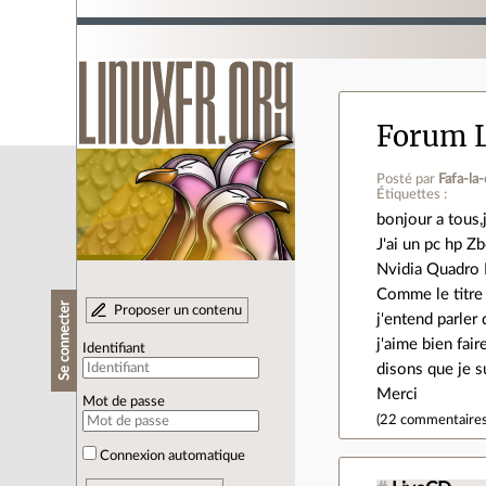
Forum L
Posté par
Fafa-la-
Étiquettes :
bonjour a tous,
J'ai un pc hp Z
Nvidia Quadro
Comme le titre 
Se connecter
Proposer un contenu
j'entend parle
j'aime bien fai
Identifiant
disons que je s
Merci
Mot de passe
(
22 commentaire
Connexion automatique