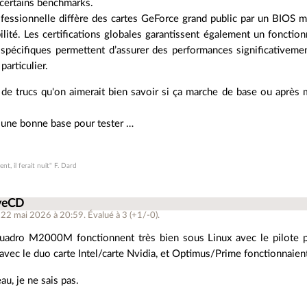
 certains benchmarks.
fessionnelle diffère des cartes GeForce grand public par un BIOS mo
bilité. Les certifications globales garantissent également un fonct
 spécifiques permettent d’assurer des performances significativemen
articulier.
 de trucs qu'on aimerait bien savoir si ça marche de base ou après 
 une bonne base pour tester …
ent, il ferait nuit" F. Dard
iveCD
e 22 mai 2026 à 20:59
.
Évalué à
3
(+1/-0)
.
Quadro M2000M fonctionnent très bien sous Linux avec le pilote pr
avec le duo carte Intel/carte Nvidia, et Optimus/Prime fonctionnaien
u, je ne sais pas.