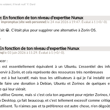
ns volaient, il ferait nuit" F. Dard
e: En fonction de ton niveau d'expertise Nunux
r
impromptux
(
site web personnel
)
le 24 mai 2026 à 19:47
.
Évalué à
1
(+0/-0)
.
fait 😀. C’était plus pour suggérer une alternative à Zorin OS.
e
En fonction de ton niveau d'expertise Nunux
nqi
le 03 juin 2026 à 11:29
.
Évalué à
1
(+0/-0)
.
cer :
 est essentiellement équivalent à un Ubuntu. L'essentiel des inf
ervir à Zorin, et cela représente des ressources très nombreuses
 est à but lucratif, mais tous les utilisateurs à qui je l'ai install
de faire une donation à Debian, Ubuntu et Zorinos de quelques eur
 qui leur siérait.
utilise Gnome, mais si c'est cela ton argument pour rejeter Zorinos, tu
Desktop, ça fait beaucoup, et c'est tellement excessif comme critiqu
utilisent. Tu n'aimes pas et ta préférence est autre chose, n'en dégoû