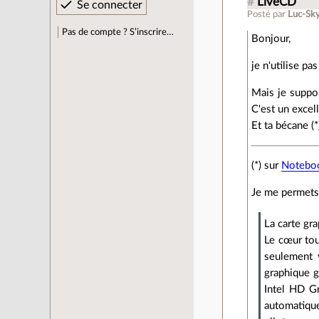
#
LiveCD
Posté par
Luc-Sk
Pas de compte ? S’inscrire…
Bonjour,
je n'utilise pa
Mais je suppo
C'est un excel
Et ta bécane (
(*) sur
Notebo
Je me permets 
La carte gr
Le cœur to
seulement 
graphique g
Intel HD Gr
automatiqu