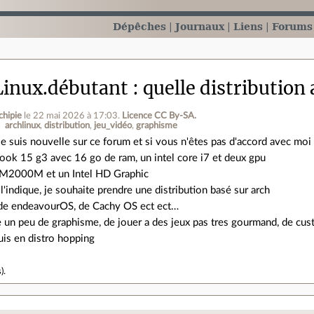
Dépêches
Journaux
Liens
Forums
inux.débutant
quelle distribution
chipie
le 22 mai 2026 à 17:03
.
Licence CC By‑SA.
archlinux
distribution
jeu_vidéo
graphisme
je suis nouvelle sur ce forum et si vous n'êtes pas d'accord avec moi
book 15 g3 avec 16 go de ram, un intel core i7 et deux gpu
 M2000M et un Intel HD Graphic
l'indique, je souhaite prendre une distribution basé sur arch
r de endeavourOS, de Cachy OS ect ect…
re un peu de graphisme, de jouer a des jeux pas tres gourmand, de c
uis en distro hopping
s
).