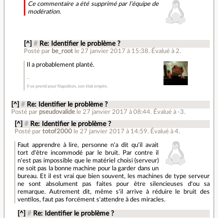
Ce commentaire a été supprimé par l’équipe de
modération.
[^]
#
Re: Identifier le problème ?
Posté par
be_root
le 27 janvier 2017 à 15:38
.
Évalué à
2
.
Il a probablement planté.
Il se prend pour Napoléon, son état empire.
[^]
#
Re: Identifier le problème ?
Posté par
pseudovalide
le 27 janvier 2017 à 08:44
.
Évalué à
-3
.
[^]
#
Re: Identifier le problème ?
Posté par
totof2000
le 27 janvier 2017 à 14:59
.
Évalué à
4
.
Faut apprendre à lire, personne n'a dit qu'il avait
tort d'être incommodé par le bruit. Par contre il
n'est pas impossible que le matériel choisi (serveur)
ne soit pas la bonne machine pour la garder dans un
bureau. Et il est vrai que bien souvent, les machines de type serveur
ne sont absolument pas faites pour être silencieuses d'ou sa
remarque. Autrement dit, même s'il arrive à réduire le bruit des
ventilos, faut pas forcément s'attendre à des miracles.
[^]
#
Re: Identifier le problème ?