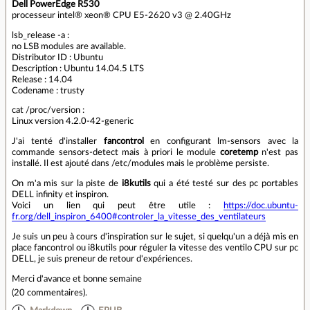
Dell PowerEdge R530
processeur intel® xeon® CPU E5-2620 v3 @ 2.40GHz
lsb_release -a :
no LSB modules are available.
Distributor ID : Ubuntu
Description : Ubuntu 14.04.5 LTS
Release : 14.04
Codename : trusty
cat /proc/version :
Linux version 4.2.0-42-generic
J'ai tenté d'installer
fancontrol
en configurant lm-sensors avec la
commande sensors-detect mais à priori le module
coretemp
n'est pas
installé. Il est ajouté dans /etc/modules mais le problème persiste.
On m'a mis sur la piste de
i8kutils
qui a été testé sur des pc portables
DELL infinity et inspiron.
Voici un lien qui peut être utile :
https://doc.ubuntu-
fr.org/dell_inspiron_6400#controler_la_vitesse_des_ventilateurs
Je suis un peu à cours d'inspiration sur le sujet, si quelqu'un a déjà mis en
place fancontrol ou i8kutils pour réguler la vitesse des ventilo CPU sur pc
DELL, je suis preneur de retour d'expériences.
Merci d'avance et bonne semaine
(
20 commentaires
).