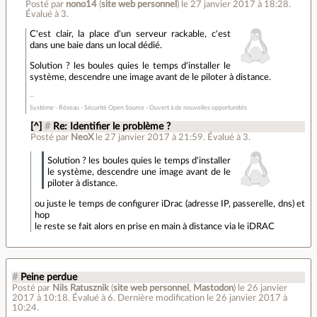
Posté par
nono14
(
site web personnel
)
le 27 janvier 2017 à 18:28
.
Évalué à
3
.
C'est clair, la place d'un serveur rackable, c'est
dans une baie dans un local dédié.
Solution ? les boules quies le temps d'installer le
système, descendre une image avant de le piloter à distance.
Système - Réseau - Sécurité Open Source - Ouvert à de nouvelles opportunités
[^]
#
Re: Identifier le problème ?
Posté par
NeoX
le 27 janvier 2017 à 21:59
.
Évalué à
3
.
Solution ? les boules quies le temps d'installer
le système, descendre une image avant de le
piloter à distance.
ou juste le temps de configurer iDrac (adresse IP, passerelle, dns) et
hop
le reste se fait alors en prise en main à distance via le iDRAC
#
Peine perdue
Posté par
Nils Ratusznik
(
site web personnel
,
Mastodon
)
le 26 janvier
2017 à 10:18
.
Évalué à
6
.
Dernière modification le 26 janvier 2017 à
10:24.