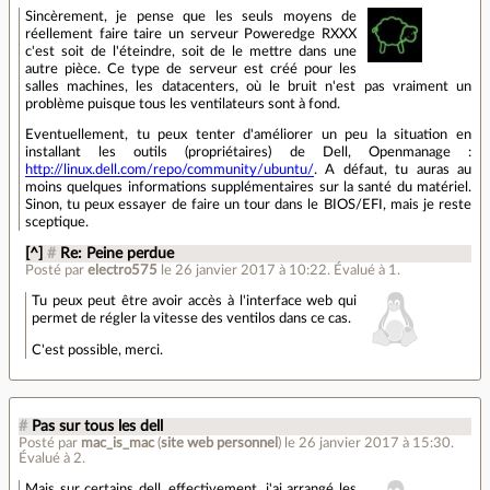
Sincèrement, je pense que les seuls moyens de
réellement faire taire un serveur Poweredge RXXX
c'est soit de l'éteindre, soit de le mettre dans une
autre pièce. Ce type de serveur est créé pour les
salles machines, les datacenters, où le bruit n'est pas vraiment un
problème puisque tous les ventilateurs sont à fond.
Eventuellement, tu peux tenter d'améliorer un peu la situation en
installant les outils (propriétaires) de Dell, Openmanage :
http://linux.dell.com/repo/community/ubuntu/
. A défaut, tu auras au
moins quelques informations supplémentaires sur la santé du matériel.
Sinon, tu peux essayer de faire un tour dans le BIOS/EFI, mais je reste
sceptique.
[^]
#
Re: Peine perdue
Posté par
electro575
le 26 janvier 2017 à 10:22
.
Évalué à
1
.
Tu peux peut être avoir accès à l'interface web qui
permet de régler la vitesse des ventilos dans ce cas.
C'est possible, merci.
#
Pas sur tous les dell
Posté par
mac_is_mac
(
site web personnel
)
le 26 janvier 2017 à 15:30
.
Évalué à
2
.
Mais sur certains dell, effectivement, j'ai arrangé les