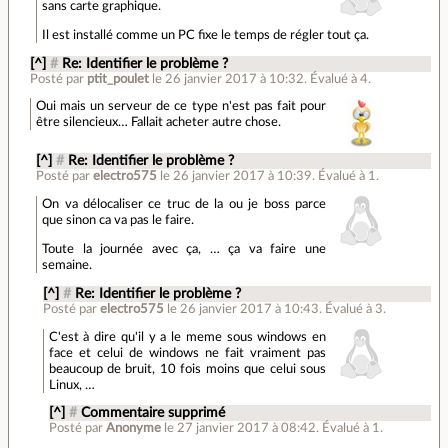
sans carte graphique.
Il est installé comme un PC fixe le temps de régler tout ça.
[^]
#
Re: Identifier le problème ?
Posté par
ptit_poulet
le 26 janvier 2017 à 10:32
.
Évalué à
4
.
Oui mais un serveur de ce type n'est pas fait pour
être silencieux… Fallait acheter autre chose.
[^]
#
Re: Identifier le problème ?
Posté par
electro575
le 26 janvier 2017 à 10:39
.
Évalué à
1
.
On va délocaliser ce truc de la ou je boss parce
que sinon ca va pas le faire.
Toute la journée avec ça, … ça va faire une
semaine.
[^]
#
Re: Identifier le problème ?
Posté par
electro575
le 26 janvier 2017 à 10:43
.
Évalué à
3
.
C'est à dire qu'il y a le meme sous windows en
face et celui de windows ne fait vraiment pas
beaucoup de bruit, 10 fois moins que celui sous
Linux, …
[^]
#
Commentaire supprimé
Posté par
Anonyme
le 27 janvier 2017 à 08:42
.
Évalué à
1
.