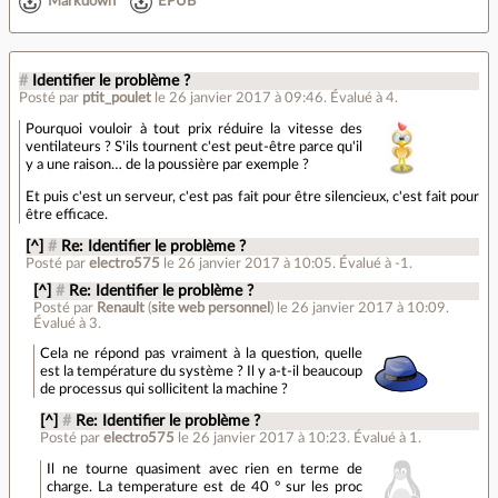
Markdown
EPUB
#
Identifier le problème ?
Posté par
ptit_poulet
le 26 janvier 2017 à 09:46
.
Évalué à
4
.
Pourquoi vouloir à tout prix réduire la vitesse des
ventilateurs ? S'ils tournent c'est peut-être parce qu'il
y a une raison… de la poussière par exemple ?
Et puis c'est un serveur, c'est pas fait pour être silencieux, c'est fait pour
être efficace.
[^]
#
Re: Identifier le problème ?
Posté par
electro575
le 26 janvier 2017 à 10:05
.
Évalué à
-1
.
[^]
#
Re: Identifier le problème ?
Posté par
Renault
(
site web personnel
)
le 26 janvier 2017 à 10:09
.
Évalué à
3
.
Cela ne répond pas vraiment à la question, quelle
est la température du système ? Il y a-t-il beaucoup
de processus qui sollicitent la machine ?
[^]
#
Re: Identifier le problème ?
Posté par
electro575
le 26 janvier 2017 à 10:23
.
Évalué à
1
.
Il ne tourne quasiment avec rien en terme de
charge. La temperature est de 40 ° sur les proc