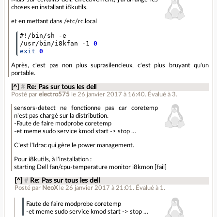
choses en installant i8kutils,
et en mettant dans /etc/rc.local
#!/bin/sh -e
/usr/bin/i8kfan -1 
0
exit
0
Après, c'est pas non plus suprasilencieux, c'est plus bruyant qu'un
portable.
[^]
#
Re: Pas sur tous les dell
Posté par
electro575
le 26 janvier 2017 à 16:40
.
Évalué à
3
.
sensors-detect ne fonctionne pas car coretemp
n'est pas chargé sur la distribution.
-Faute de faire modprobe coretemp
-et meme sudo service kmod start -> stop …
C'est l'Idrac qui gère le power management.
Pour i8kutils, à l'installation :
starting Dell fan/cpu-temperature monitor i8kmon [fail]
[^]
#
Re: Pas sur tous les dell
Posté par
NeoX
le 26 janvier 2017 à 21:01
.
Évalué à
1
.
Faute de faire modprobe coretemp
-et meme sudo service kmod start -> stop …