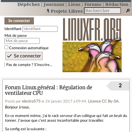
Dépêches
Journaux
Liens
Forums
Rédaction
🎙️ Projets Libres
Se connecter
Identifiant
Mot de passe
Connexion automatique
Pas de compte ? S’inscrire…
2
Forum Linux.général
Régulation de
ventilateur CPU
Posté par
electro575
le 26 janvier 2017 à 09:44
.
Licence CC By‑SA.
Bonjour à tous,
En ce moment même, j'ai le rack serveur d'un collègue qui fait un bruit du
tonner. J'avoue que c'est assez inconfortable pour travailler.
Sa config est la suivante :