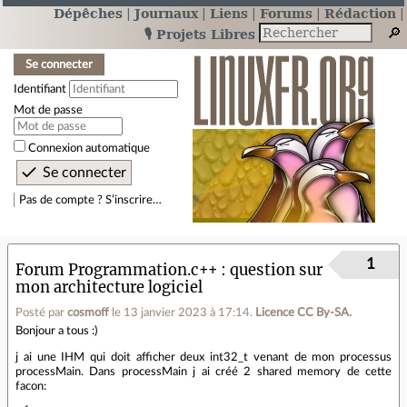
Dépêches
Journaux
Liens
Forums
Rédaction
🎙️ Projets Libres
Se connecter
Identifiant
Mot de passe
Connexion automatique
Pas de compte ? S’inscrire…
1
Forum Programmation.c++
question sur
mon architecture logiciel
Posté par
cosmoff
le 13 janvier 2023 à 17:14
.
Licence CC By‑SA.
Bonjour a tous :)
j ai une IHM qui doit afficher deux int32_t venant de mon processus
processMain. Dans processMain j ai créé 2 shared memory de cette
facon: