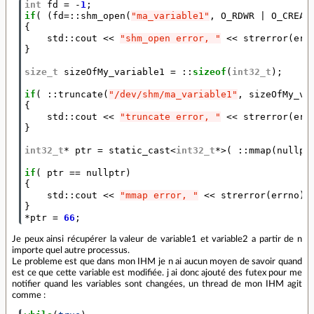
int
fd
=
-
1
;
if
(
(
fd
=::
shm_open
(
"ma_variable1"
,
O_RDWR
|
O_CREAT
{
std
::
cout
<<
"shm_open error, "
<<
strerror
(
err
}
size_t
sizeOfMy_variable1
=
::
sizeof
(
int32_t
);
if
(
::
truncate
(
"/dev/shm/ma_variable1"
,
sizeOfMy_va
{
std
::
cout
<<
"truncate error, "
<<
strerror
(
err
}
int32_t
*
ptr
=
static_cast
<
int32_t
*>
(
::
mmap
(
nullpt
if
(
ptr
==
nullptr
)
{
std
::
cout
<<
"mmap error, "
<<
strerror
(
errno
)
}
*
ptr
=
66
;
Je peux ainsi récupérer la valeur de variable1 et variable2 a partir de n
importe quel autre processus.
Le probleme est que dans mon IHM je n ai aucun moyen de savoir quand
est ce que cette variable est modifiée. j ai donc ajouté des futex pour me
notifier quand les variables sont changées, un thread de mon IHM agit
comme :