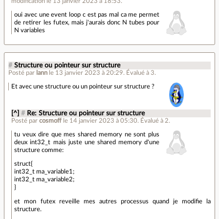
modification le 13 janvier 2023 à 18:53.
oui avec une event loop c est pas mal ca me permet
de retirer les futex, mais j'aurais donc N tubes pour
N variables
#
Structure ou pointeur sur structure
Posté par
lann
le 13 janvier 2023 à 20:29
.
Évalué à
3
.
Et avec une structure ou un pointeur sur structure ?
[^]
#
Re: Structure ou pointeur sur structure
Posté par
cosmoff
le 14 janvier 2023 à 05:30
.
Évalué à
2
.
tu veux dire que mes shared memory ne sont plus
deux int32_t mais juste une shared memory d'une
structure comme:
struct{
int32_t ma_variable1;
int32_t ma_variable2;
}
et mon futex reveille mes autres processus quand je modifie la
structure.