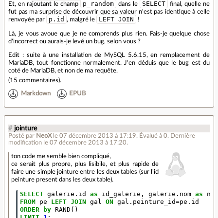
p_random
SELECT
Et, en rajoutant le champ
dans le
final, quelle ne
fut pas ma surprise de découvrir que sa valeur n'est pas identique à celle
p.id
LEFT JOIN
renvoyée par
, malgré le
!
Là, je vous avoue que je ne comprends plus rien. Fais-je quelque chose
d'incorrect ou aurais-je levé un bug, selon vous ?
Edit : suite à une installation de MySQL 5.6.15, en remplacement de
MariaDB, tout fonctionne normalement. J'en déduis que le bug est du
coté de MariaDB, et non de ma requête.
(
15 commentaires
).
Markdown
EPUB
#
jointure
Posté par
NeoX
le 07 décembre 2013 à 17:19
.
Évalué à
0
.
Dernière
modification le 07 décembre 2013 à 17:20.
ton code me semble bien compliqué,
ce serait plus propre, plus lisibile, et plus rapide de
faire une simple jointure entre les deux tables (sur l'id
peinture present dans les deux table).
SELECT
galerie
.
id
as
id_galerie
,
galerie
.
nom
as
no
FROM
pe
LEFT
JOIN
gal
ON
gal
.
peinture_id
=
pe
.
id
ORDER
by
RAND
()
LIMIT
1
;