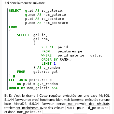
J'ai donc la requête suivante :
SELECT
g
.
id
AS
id_galerie
,
g
.
nom
AS
nom_galerie
,
p
.
id
AS
id_peinture
,
p
.
nom
AS
nom_peinture
FROM
(
SELECT
gal
.
id
,
gal
.
nom
,
(
SELECT
pe
.
id
FROM
peintures
pe
WHERE
pe
.
id_galerie
=
gal
.
id
ORDER
BY
RAND
()
LIMIT
1
)
AS
p_random
FROM
galeries
gal
)
g
LEFT
JOIN
peintures
p
ON
p
.
id
=
g
.
p_random
ORDER
BY
nom_galerie
ASC
Et là, c'est le drame ! Cette requête, exécutée sur une base MySQL
5.1.44 (serveur de prod) fonctionne bien, mais la même, exécutée sur une
base MariaDB 5.5.34 (serveur perso) me renvoie des résultats
NULL
id_peinture
totalement incohérents, avec des valeurs
pour
nom_peinture
et donc
!