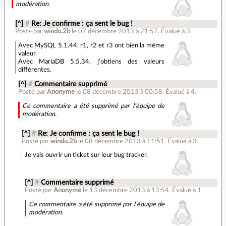
modération.
[^]
#
Re: Je confirme : ça sent le bug !
Posté par
windu.2b
le 07 décembre 2013 à 21:57
.
Évalué à
3
.
Avec MySQL 5.1.44, r1, r2 et r3 ont bien la même
valeur.
Avec MariaDB 5.5.34, j'obtiens des valeurs
différentes.
[^]
#
Commentaire supprimé
Posté par
Anonyme
le 08 décembre 2013 à 00:58
.
Évalué à
4
.
Ce commentaire a été supprimé par l’équipe de
modération.
[^]
#
Re: Je confirme : ça sent le bug !
Posté par
windu.2b
le 08 décembre 2013 à 11:51
.
Évalué à
3
.
Je vais ouvrir un ticket sur leur bug tracker.
[^]
#
Commentaire supprimé
Posté par
Anonyme
le 13 décembre 2013 à 13:54
.
Évalué à
1
.
Ce commentaire a été supprimé par l’équipe de
modération.