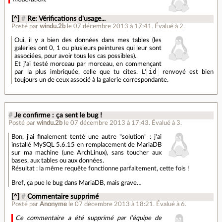
[^]
#
Re: Vérifications d'usage...
Posté par
windu.2b
le 07 décembre 2013 à 17:41
.
Évalué à
2
.
Oui, il y a bien des données dans mes tables (les
galeries ont 0, 1 ou plusieurs peintures qui leur sont
associées, pour avoir tous les cas possibles).
Et j'ai testé morceau par morceau, en commençant
id
par la plus imbriquée, celle que tu cites. L'
renvoyé est bien
toujours un de ceux associé à la galerie correspondante.
#
Je confirme : ça sent le bug !
Posté par
windu.2b
le 07 décembre 2013 à 17:43
.
Évalué à
3
.
Bon, j'ai finalement tenté une autre "solution" : j'ai
installé MySQL 5.6.15 en remplacement de MariaDB
sur ma machine (une ArchLinux), sans toucher aux
bases, aux tables ou aux données.
Résultat : la même requête fonctionne parfaitement, cette fois !
Bref, ça pue le bug dans MariaDB, mais grave…
[^]
#
Commentaire supprimé
Posté par
Anonyme
le 07 décembre 2013 à 18:21
.
Évalué à
6
.
Ce commentaire a été supprimé par l’équipe de