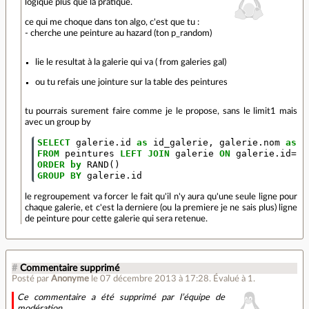
logique plus que la pratique.
ce qui me choque dans ton algo, c'est que tu :
- cherche une peinture au hazard (ton p_random)
lie le resultat à la galerie qui va ( from galeries gal)
ou tu refais une jointure sur la table des peintures
tu pourrais surement faire comme je le propose, sans le limit1 mais
avec un group by
SELECT
galerie
.
id
as
id_galerie
,
galerie
.
nom
as
n
FROM
peintures
LEFT
JOIN
galerie
ON
galerie
.
id
=
pe
ORDER
by
RAND
()
GROUP
BY
galerie
.
id
le regroupement va forcer le fait qu'il n'y aura qu'une seule ligne pour
chaque galerie, et c'est la derniere (ou la premiere je ne sais plus) ligne
de peinture pour cette galerie qui sera retenue.
#
Commentaire supprimé
Posté par
Anonyme
le 07 décembre 2013 à 17:28
.
Évalué à
1
.
Ce commentaire a été supprimé par l’équipe de
modération.