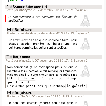
[^]
#
Commentaire supprimé
Posté par
Anonyme
le 07 décembre 2013 à 17:29
.
Évalué à
2
.
Ce commentaire a été supprimé par l’équipe de
modération.
[^]
#
Re: jointure
Posté par
windu.2b
le 07 décembre 2013 à 17:39
.
Évalué à
2
.
En effet, c'est bien ce que je cherche à faire : pour
chaque galerie, prendre, au hasard une des
peintures parmi celles qui lui sont associées.
[^]
#
Re: jointure
Posté par
windu.2b
le 07 décembre 2013 à 17:45
.
Évalué à
2
.
Non seulement ça ne correspond pas à ce que je
cherche à faire, comme le fait remarquer Francesco,
mais en plus il y a une erreur dans ta requête : ma
galeries
table
n'a pas de champs
peinture_id
!
peintures
id_galerie
C'est la table
qui a un champ
[^]
#
Re: jointure
Posté par
NeoX
le 07 décembre 2013 à 18:37
.
Évalué à
4
.
le nom des champs importe peu c'est pour la