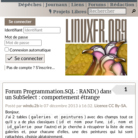
Dépêches
Journaux
Liens
Forums
Rédaction
🎙️ Projets Libres
Se connecter
Identifiant
Mot de passe
Connexion automatique
Pas de compte ? S’inscrire…
1
Forum Programmation.SQL
RAND() dans
un SubSelect : comportement étrange
Posté par
windu.2b
le 07 décembre 2013 à 16:32
.
Licence CC By‑SA.
Bonjour,
galeries
peintures
J'ai 2 tables (
et
) avec des champs tout ce
id
nom
id
nom
qu'il y a de plus classiques (
et
pour l'une,
,
et
id_galerie
pour l'autre) et je cherche à récupérer la liste de mes
galeries et, pour chacune d'elles, une des peintures qui lui sont
rattachées, choisie aléatoirement.