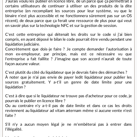
J'aurais voulu les publier en licence libre, de un parce que ça permettrait à
certains utilisateurs de continuer à utiliser un des produits de la dite
entreprise (en recompilant les sources pour leur système, vu que le
binaire n'est plus accessible et ne fonctionnera sûrement pas sur un OS
récent), de deux parce que ça ferait une ressource de plus pour qui veut
en savoir plus sur la technologie NFC et sur la gestion de session.
C'est cette entreprise qui détenait les droits sur le code si j'ai bien
compris, en ayant déposé le bilan le code pourrait être vendu pendant une
liquidation judiciaire.
Concrètement que dois-je faire ? Je compte demander l’autorisation à
mon ex-employeur, par principe, mais est ce nécessaire vu que
l'entreprise a fait faillite ? J'imagine que son accord n'aurait de toute
façon aucune valeur.
C'est plutôt du côté du liquidateur que je devrais faire des démarches ?
À noter que je n'ai pas envie de payer ledit liquidateur pour publier les
sources gratuitement. Y a-t'il un genre de date limite pour une
liquidation ?
C'est à dire que si le liquidateur ne trouve pas d'acheteur pour ce code, je
pourrais le publier en licence libre ?
Ou au contraire n’y a-t-il pas de date limite et dans ce cas les droits
reviennent au liquidateur ad vitam æternam même si aucune vente n'est
faite ?
S'il n'y a aucun moyen légal je ne m'embêterai pas à entrer dans
l’illégalité.