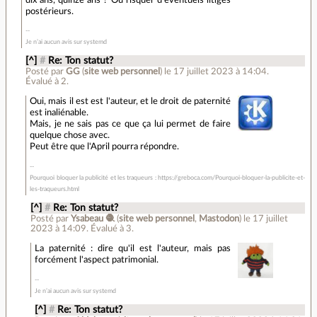
postérieurs.
Je n’ai aucun avis sur systemd
[^]
#
Re: Ton statut?
Posté par
GG
(
site web personnel
)
le 17 juillet 2023 à 14:04
.
Évalué à
2
.
Oui, mais il est est l'auteur, et le droit de paternité
est inaliénable.
Mais, je ne sais pas ce que ça lui permet de faire
quelque chose avec.
Peut être que l'April pourra répondre.
Pourquoi bloquer la publicité et les traqueurs : https://greboca.com/Pourquoi-bloquer-la-publicite-et-
les-traqueurs.html
[^]
#
Re: Ton statut?
Posté par
Ysabeau 🧶
(
site web personnel
,
Mastodon
)
le 17 juillet
2023 à 14:09
.
Évalué à
3
.
La paternité : dire qu'il est l'auteur, mais pas
forcément l'aspect patrimonial.
Je n’ai aucun avis sur systemd
[^]
#
Re: Ton statut?