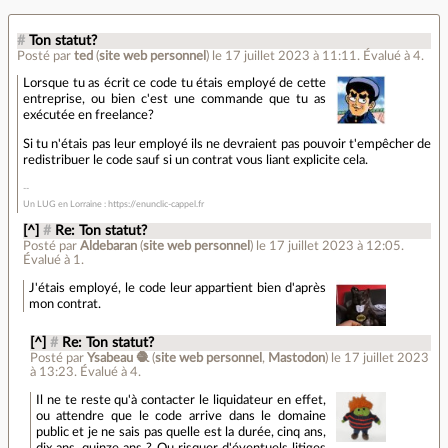
#
Ton statut?
Posté par
ted
(
site web personnel
)
le 17 juillet 2023 à 11:11
.
Évalué à
4
.
Lorsque tu as écrit ce code tu étais employé de cette
entreprise, ou bien c'est une commande que tu as
exécutée en freelance?
Si tu n'étais pas leur employé ils ne devraient pas pouvoir t'empêcher de
redistribuer le code sauf si un contrat vous liant explicite cela.
Un LUG en Lorraine : https://enunclic-cappel.fr
[^]
#
Re: Ton statut?
Posté par
Aldebaran
(
site web personnel
)
le 17 juillet 2023 à 12:05
.
Évalué à
1
.
J'étais employé, le code leur appartient bien d'après
mon contrat.
[^]
#
Re: Ton statut?
Posté par
Ysabeau 🧶
(
site web personnel
,
Mastodon
)
le 17 juillet 2023
à 13:23
.
Évalué à
4
.
Il ne te reste qu'à contacter le liquidateur en effet,
ou attendre que le code arrive dans le domaine
public et je ne sais pas quelle est la durée, cinq ans,
dix ans, quinze ans ? Ou risquer d'éventuels litiges