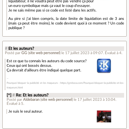
liquidateur, il ne voudra peut être pas vendre ça pour
un euro symbolique mais ça vaut le coup d'essayer.
Je ne sais même pas si ce code est listé dans les actifs.
Au pire si j'ai bien compris, la date limite de liquidation est de 3 ans
(mais ça peut être moins), le code devient quoi à ce moment ? Un code
publique ?
#
Et les auteurs?
Posté par
GG
(
site web personnel
)
le 17 juillet 2023 à 09:07
.
Évalué à
4
.
Est ce que tu connais les auteurs du code source?
Ceux qui ont bossés dessus.
Ça devrait d'ailleurs être indiqué quelque part.
Pourquoi bloquer la publicité et les traqueurs : https://greboca.com/Pourquoi-bloquer-la-publicite-et-les-
traqueurs.html
[^]
#
Re: Et les auteurs?
Posté par
Aldebaran
(
site web personnel
)
le 17 juillet 2023 à 10:04
.
Évalué à
5
.
Je suis le seul auteur.