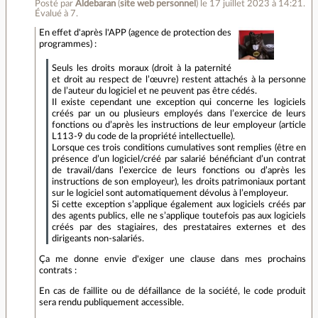
Posté par
Aldebaran
(
site web personnel
)
le 17 juillet 2023 à 14:21
.
Évalué à
7
.
En effet d'après l'APP (agence de protection des
programmes) :
Seuls les droits moraux (droit à la paternité
et droit au respect de l’œuvre) restent attachés à la personne
de l’auteur du logiciel et ne peuvent pas être cédés.
Il existe cependant une exception qui concerne les logiciels
créés par un ou plusieurs employés dans l’exercice de leurs
fonctions ou d’après les instructions de leur employeur (article
L113-9 du code de la propriété intellectuelle).
Lorsque ces trois conditions cumulatives sont remplies (être en
présence d’un logiciel/créé par salarié bénéficiant d’un contrat
de travail/dans l’exercice de leurs fonctions ou d’après les
instructions de son employeur), les droits patrimoniaux portant
sur le logiciel sont automatiquement dévolus à l’employeur.
Si cette exception s’applique également aux logiciels créés par
des agents publics, elle ne s’applique toutefois pas aux logiciels
créés par des stagiaires, des prestataires externes et des
dirigeants non-salariés.
Ça me donne envie d'exiger une clause dans mes prochains
contrats :
En cas de faillite ou de défaillance de la société, le code produit
sera rendu publiquement accessible.