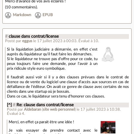
Merci d'avance de vos avis éclairés !
(
10 commentaires
).
Markdown
EPUB
#
clause dans contrat/license
Posté par
eggus
le 17 juillet 2023 à 00:03
.
Évalué à
10
.
Si la liquidation judiciaire a démarrée, en effet c'est
auprès du liquidateur qu'il faut faire les démarches.
Si le liquidateur ne trouve pas d'offre pour ce code, tu
peux toujours faire une demande, pour l'avoir à un
prix ridicule style euro symbolique.
Il faudrait aussi voir si il y a des clauses prévues dans le contrat de
licence ou de vente du logiciel une clause d'accès aux sources en cas de
défaillance de l'éditeur. On avait ce genre de clause avec certains de nos
clients dans une startup où je bossais.
Dans ce cas, le liquidateur sera tenu d'honorer ces clauses.
[^]
#
Re: clause dans contrat/license
Posté par
Aldebaran
(
site web personnel
)
le 17 juillet 2023 à 10:38
.
Évalué à
4
.
Merci, en effet ça parait être une idée !
Je vais essayer de prendre contact avec le