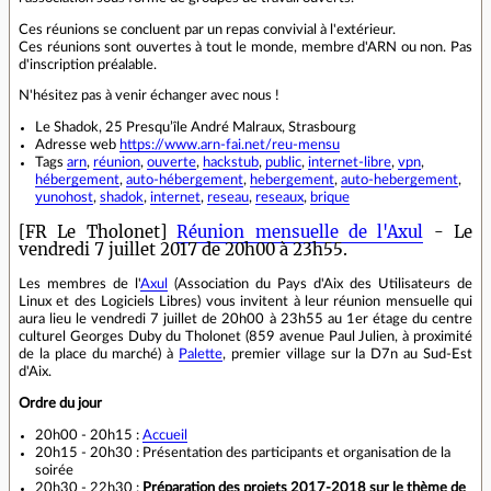
Ces réunions se concluent par un repas convivial à l'extérieur.
Ces réunions sont ouvertes à tout le monde, membre d'ARN ou non. Pas
d'inscription préalable.
N'hésitez pas à venir échanger avec nous !
Le Shadok, 25 Presqu’île André Malraux, Strasbourg
Adresse web
https://www.arn-fai.net/reu-mensu
Tags
arn
,
réunion
,
ouverte
,
hackstub
,
public
,
internet-libre
,
vpn
,
hébergement
,
auto-hébergement
,
hebergement
,
auto-hebergement
,
yunohost
,
shadok
,
internet
,
reseau
,
reseaux
,
brique
[FR Le Tholonet]
Réunion mensuelle de l'Axul
- Le
vendredi 7 juillet 2017 de 20h00 à 23h55.
Les membres de l'
Axul
(Association du Pays d'Aix des Utilisateurs de
Linux et des Logiciels Libres) vous invitent à leur réunion mensuelle qui
aura lieu le vendredi 7 juillet de 20h00 à 23h55 au 1er étage du centre
culturel Georges Duby du Tholonet (859 avenue Paul Julien, à proximité
de la place du marché) à
Palette
, premier village sur la D7n au Sud-Est
d'Aix.
Ordre du jour
20h00 - 20h15 :
Accueil
20h15 - 20h30 : Présentation des participants et organisation de la
soirée
20h30 - 22h30 :
Préparation des projets 2017-2018 sur le thème de