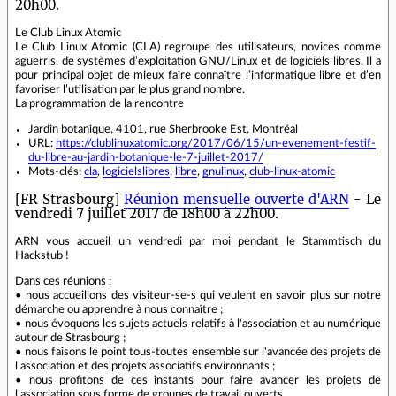
20h00.
Le Club Linux Atomic
Le Club Linux Atomic (CLA) regroupe des utilisateurs, novices comme
aguerris, de systèmes d’exploitation GNU/Linux et de logiciels libres. Il a
pour principal objet de mieux faire connaître l’informatique libre et d’en
favoriser l’utilisation par le plus grand nombre.
La programmation de la rencontre
Jardin botanique, 4101, rue Sherbrooke Est, Montréal
URL:
https://clublinuxatomic.org/2017/06/15/un-evenement-festif-
du-libre-au-jardin-botanique-le-7-juillet-2017/
Mots-clés:
cla
,
logicielslibres
,
libre
,
gnulinux
,
club-linux-atomic
[FR Strasbourg]
Réunion mensuelle ouverte d'ARN
- Le
vendredi 7 juillet 2017 de 18h00 à 22h00.
ARN vous accueil un vendredi par moi pendant le Stammtisch du
Hackstub !
Dans ces réunions :
• nous accueillons des visiteur-se-s qui veulent en savoir plus sur notre
démarche ou apprendre à nous connaître ;
• nous évoquons les sujets actuels relatifs à l'association et au numérique
autour de Strasbourg ;
• nous faisons le point tous-toutes ensemble sur l'avancée des projets de
l'association et des projets associatifs environnants ;
• nous profitons de ces instants pour faire avancer les projets de
l'association sous forme de groupes de travail ouverts.