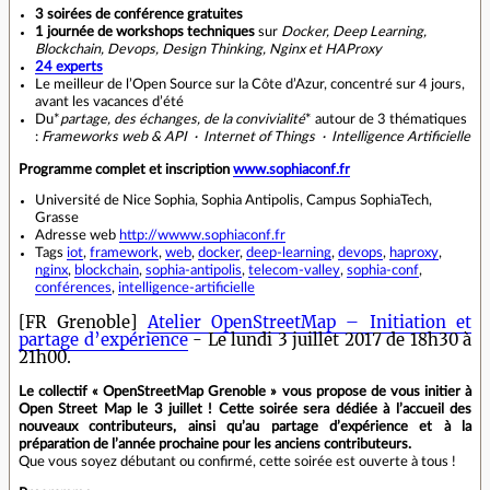
3 soirées de conférence gratuites
1 journée de workshops techniques
sur
Docker, Deep Learning,
Blockchain, Devops, Design Thinking, Nginx et HAProxy
24 experts
Le meilleur de l’Open Source sur la Côte d’Azur, concentré sur 4 jours,
avant les vacances d’été
Du*
partage, des échanges, de la convivialité
* autour de 3 thématiques
:
Frameworks web & API · Internet of Things · Intelligence Artificielle
Programme complet et inscription
www.sophiaconf.fr
Université de Nice Sophia, Sophia Antipolis, Campus SophiaTech,
Grasse
Adresse web
http://wwww.sophiaconf.fr
Tags
iot
,
framework
,
web
,
docker
,
deep-learning
,
devops
,
haproxy
,
nginx
,
blockchain
,
sophia-antipolis
,
telecom-valley
,
sophia-conf
,
conférences
,
intelligence-artificielle
[FR Grenoble]
Atelier OpenStreetMap – Initiation et
partage d’expérience
- Le lundi 3 juillet 2017 de 18h30 à
21h00.
Le collectif « OpenStreetMap Grenoble » vous propose de vous initier à
Open Street Map le 3 juillet ! Cette soirée sera dédiée à l’accueil des
nouveaux contributeurs, ainsi qu’au partage d’expérience et à la
préparation de l’année prochaine pour les anciens contributeurs.
Que vous soyez débutant ou confirmé, cette soirée est ouverte à tous !