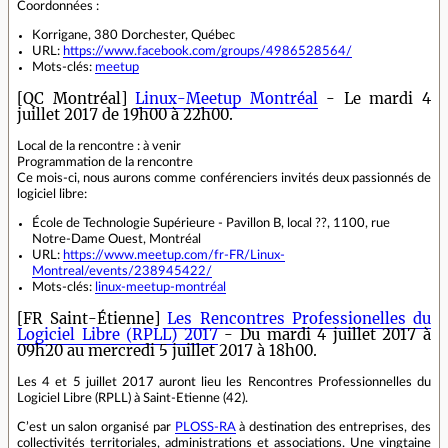
Coordonnées :
Korrigane, 380 Dorchester, Québec
URL:
https://www.facebook.com/groups/4986528564/
Mots-clés:
meetup
[QC Montréal]
Linux-Meetup Montréal
- Le mardi 4
juillet 2017 de 19h00 à 22h00.
Local de la rencontre : à venir
Programmation de la rencontre
Ce mois-ci, nous aurons comme conférenciers invités deux passionnés de
logiciel libre:
École de Technologie Supérieure - Pavillon B, local ??, 1100, rue
Notre-Dame Ouest, Montréal
URL:
https://www.meetup.com/fr-FR/Linux-
Montreal/events/238945422/
Mots-clés:
linux-meetup-montréal
[FR Saint-Étienne]
Les Rencontres Professionelles du
Logiciel Libre (RPLL) 2017
- Du mardi 4 juillet 2017 à
09h20 au mercredi 5 juillet 2017 à 18h00.
Les 4 et 5 juillet 2017 auront lieu les Rencontres Professionnelles du
Logiciel Libre (RPLL) à Saint-Etienne (42).
C’est un salon organisé par
PLOSS-RA
à destination des entreprises, des
collectivités territoriales, administrations et associations. Une vingtaine