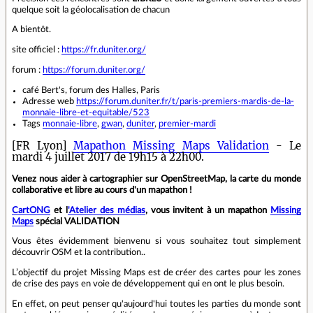
quelque soit la géolocalisation de chacun
A bientôt.
site officiel :
https://fr.duniter.org/
forum :
https://forum.duniter.org/
café Bert's, forum des Halles, Paris
Adresse web
https://forum.duniter.fr/t/paris-premiers-mardis-de-la-
monnaie-libre-et-equitable/523
Tags
monnaie-libre
,
gwan
,
duniter
,
premier-mardi
[FR Lyon]
Mapathon Missing Maps Validation
- Le
mardi 4 juillet 2017 de 19h15 à 22h00.
Venez nous aider à cartographier sur OpenStreetMap, la carte du monde
collaborative et libre au cours d'un mapathon !
CartONG
et l
'Atelier des médias
, vous invitent à un mapathon
Missing
Maps
spécial
VALIDATION
Vous êtes évidemment bienvenu si vous souhaitez tout simplement
découvrir OSM et la contribution..
L’objectif du projet Missing Maps est de créer des cartes pour les zones
de crise des pays en voie de développement qui en ont le plus besoin.
En effet, on peut penser qu'aujourd'hui toutes les parties du monde sont