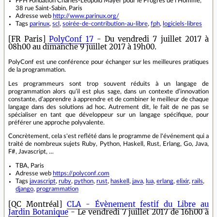
FPH Fondation Charles-Léopold Mayer pour le Progrès de l'Homme,
38 rue Saint-Sabin, Paris
Adresse web
http://www.parinux.org/
Tags
parinux
,
scl
,
soirée-de-contribution-au-libre
,
fph
,
logiciels-libres
[FR Paris]
PolyConf 17
- Du vendredi 7 juillet 2017 à
08h00 au dimanche 9 juillet 2017 à 19h00.
PolyConf est une conférence pour échanger sur les meilleures pratiques
de la programmation.
Les programmeurs sont trop souvent réduits à un langage de
programmation alors qu’il est plus sage, dans un contexte d’innovation
constante, d’apprendre à apprendre et de combiner le meilleur de chaque
langage dans des solutions ad hoc. Autrement dit, le fait de ne pas se
spécialiser en tant que développeur sur un langage spécifique, pour
préférer une approche polyvalente.
Concrètement, cela s'est reflété dans le programme de l'événement qui a
traité de nombreux sujets Ruby, Python, Haskell, Rust, Erlang, Go, Java,
F#, Javascript, …
TBA, Paris
Adresse web
https://polyconf.com
Tags
javascript
,
ruby
,
python
,
rust
,
haskell
,
java
,
lua
,
erlang
,
elixir
,
rails
,
django
,
programmation
[QC Montréal]
CLA - Évènement festif du Libre au
Jardin Botanique
- Le vendredi 7 juillet 2017 de 16h00 à