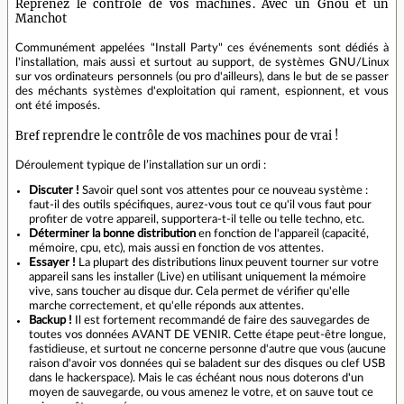
Reprenez le contrôle de vos machines. Avec un Gnou et un
Manchot
Communément appelées "Install Party" ces événements sont dédiés à
l'installation, mais aussi et surtout au support, de systèmes GNU/Linux
sur vos ordinateurs personnels (ou pro d'ailleurs), dans le but de se passer
des méchants systèmes d'exploitation qui rament, espionnent, et vous
ont été imposés.
Bref reprendre le contrôle de vos machines pour de vrai !
Déroulement typique de l’installation sur un ordi :
Discuter !
Savoir quel sont vos attentes pour ce nouveau système :
faut-il des outils spécifiques, aurez-vous tout ce qu'il vous faut pour
profiter de votre appareil, supportera-t-il telle ou telle techno, etc.
Déterminer la bonne distribution
en fonction de l'appareil (capacité,
mémoire, cpu, etc), mais aussi en fonction de vos attentes.
Essayer !
La plupart des distributions linux peuvent tourner sur votre
appareil sans les installer (Live) en utilisant uniquement la mémoire
vive, sans toucher au disque dur. Cela permet de vérifier qu'elle
marche correctement, et qu'elle réponds aux attentes.
Backup !
Il est fortement recommandé de faire des sauvegardes de
toutes vos données AVANT DE VENIR. Cette étape peut-être longue,
fastidieuse, et surtout ne concerne personne d'autre que vous (aucune
raison d'avoir vos données qui se baladent sur des disques ou clef USB
dans le hackerspace). Mais le cas échéant nous nous doterons d'un
moyen de sauvegarde, ou vous amenez le votre, et on sauve tout ce