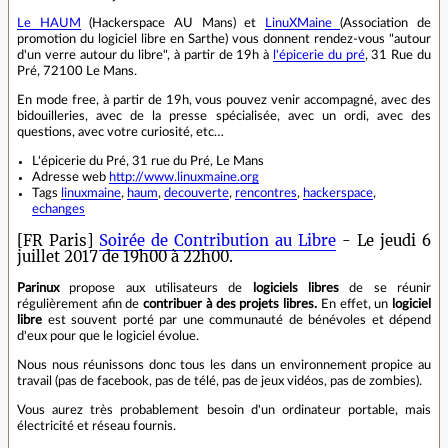
Le HAUM
(Hackerspace AU Mans) et
LinuXMaine
(Association de
promotion du logiciel libre en Sarthe) vous donnent rendez-vous "autour
d'un verre autour du libre", à partir de 19h à
l'épicerie du pré
, 31 Rue du
Pré, 72100 Le Mans.
En mode free, à partir de 19h, vous pouvez venir accompagné, avec des
bidouilleries, avec de la presse spécialisée, avec un ordi, avec des
questions, avec votre curiosité, etc…
L'épicerie du Pré, 31 rue du Pré, Le Mans
Adresse web
http://www.linuxmaine.org
Tags
linuxmaine
,
haum
,
decouverte
,
rencontres
,
hackerspace
,
echanges
[FR Paris]
Soirée de Contribution au Libre
- Le jeudi 6
juillet 2017 de 19h00 à 22h00.
Parinux
propose aux utilisateurs de
logiciels libres
de se réunir
régulièrement afin de
contribuer à des projets libres.
En effet, un
logiciel
libre
est souvent porté par une communauté de bénévoles et dépend
d'eux pour que le logiciel évolue.
Nous nous réunissons donc tous les dans un environnement propice au
travail (pas de facebook, pas de télé, pas de jeux vidéos, pas de zombies).
Vous aurez très probablement besoin d'un ordinateur portable, mais
électricité et réseau fournis.