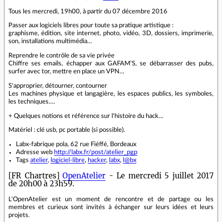
Tous les mercredi, 19h00, à partir du 07 décembre 2016
Passer aux logiciels libres pour toute sa pratique artistique :
graphisme, édition, site internet, photo, vidéo, 3D, dossiers, imprimerie,
son, installations multimédia…
Reprendre le contrôle de sa vie privée
Chiffre ses emails, échapper aux GAFAM'S, se débarrasser des pubs,
surfer avec tor, mettre en place un VPN…
S'approprier, détourner, contourner
Les machines physique et langagière, les espaces publics, les symboles,
les techniques….
+ Quelques notions et référence sur l'histoire du hack…
Matériel : clé usb, pc portable (si possible).
Labx-fabrique pola, 62 rue Fiéffé, Bordeaux
Adresse web
http://labx.fr/post/atelier_pgp
Tags
atelier
,
logiciel-libre
,
hacker
,
labx
,
l@bx
[FR Chartres]
OpenAtelier
- Le mercredi 5 juillet 2017
de 20h00 à 23h59.
L'OpenAtelier est un moment de rencontre et de partage ou les
membres et curieux sont invités à échanger sur leurs idées et leurs
projets.