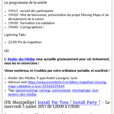
Le programme de la soirée
19h15 : accueil des participants
19h20 : Mot de bienvenue, présentation du projet Missing Maps et du
déroulement de la soirée
19h30 : Formation à la validation
19h40 : Cartographions !
Lightning Talks
22:00 Fin du mapathon
OU
L'
Atelier des Médias
nous accueille gracieusement pour cet événement,
nous les en remercions !
Venez nombreux, et n'oubliez pas votre ordinateur portable, et souri(re)s !
Atelier des Médias, 9 quai André Lassagne, Lyon
Adresse web
https://www.eventbrite.fr/e/billets-mapathon-missing-
maps-validation-a-lyon-35560249664
Tags
openstreetmap
,
cartong
,
communauté
,
missingmaps
,
osm
,
ateliers-des-médias
[FR Montpellier]
Install Par Tous ! Install Party !
- Le
mercredi 5 juillet 2017 de 12h00 à 17h00.