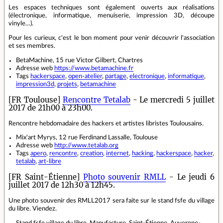
Les espaces techniques sont également ouverts aux réalisations
(électronique, informatique, menuiserie, impression 3D, découpe
vinyle…).
Pour les curieux, c'est le bon moment pour venir découvrir l'association
et ses membres.
BetaMachine, 15 rue Victor Gilbert, Chartres
Adresse web
https://www.betamachine.fr
Tags
hackerspace
,
open-atelier
,
partage
,
electronique
,
informatique
,
impression3d
,
projets
,
betamachine
[FR Toulouse]
Rencontre Tetalab
- Le mercredi 5 juillet
2017 de 21h00 à 23h00.
Rencontre hebdomadaire des hackers et artistes libristes Toulousains.
Mix'art Myrys, 12 rue Ferdinand Lassalle, Toulouse
Adresse web
http://www.tetalab.org
Tags
apero
,
rencontre
,
creation
,
internet
,
hacking
,
hackerspace
,
hacker
,
tetalab
,
art-libre
[FR Saint-Étienne]
Photo souvenir RMLL
- Le jeudi 6
juillet 2017 de 12h30 à 12h45.
Une photo souvenir des RMLL2017 sera faite sur le stand fsfe du village
du libre. Viendez.