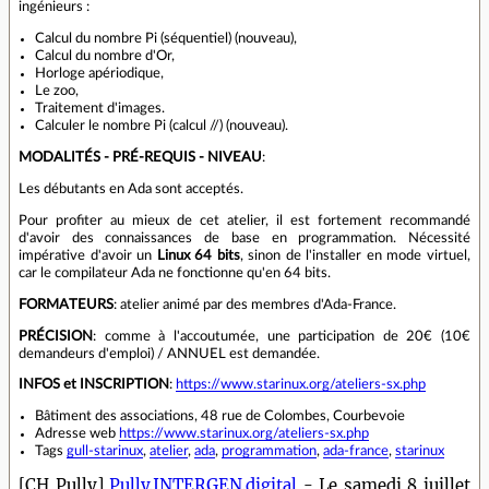
ingénieurs :
Calcul du nombre Pi (séquentiel) (nouveau),
Calcul du nombre d'Or,
Horloge apériodique,
Le zoo,
Traitement d'images.
Calculer le nombre Pi (calcul //) (nouveau).
MODALITÉS - PRÉ-REQUIS - NIVEAU
:
Les débutants en Ada sont acceptés.
Pour profiter au mieux de cet atelier, il est fortement recommandé
d'avoir des connaissances de base en programmation. Nécessité
impérative d'avoir un
Linux 64 bits
, sinon de l'installer en mode virtuel,
car le compilateur Ada ne fonctionne qu'en 64 bits.
FORMATEURS
: atelier animé par des membres d'Ada-France.
PRÉCISION
: comme à l'accoutumée, une participation de 20€ (10€
demandeurs d'emploi) / ANNUEL est demandée.
INFOS et INSCRIPTION
:
https://www.starinux.org/ateliers-sx.php
Bâtiment des associations, 48 rue de Colombes, Courbevoie
Adresse web
https://www.starinux.org/ateliers-sx.php
Tags
gull-starinux
,
atelier
,
ada
,
programmation
,
ada-france
,
starinux
[CH Pully]
Pully.INTERGEN.digital
- Le samedi 8 juillet