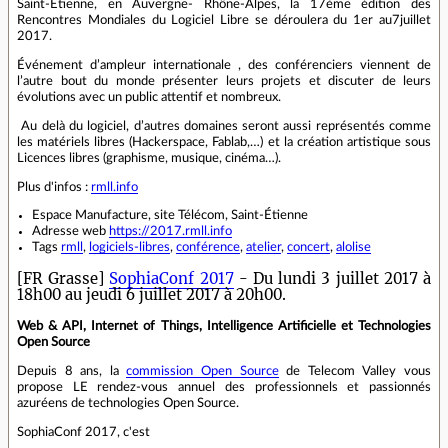
Saint-Étienne, en Auvergne- Rhône-Alpes, la 17ème édition des
Rencontres Mondiales du Logiciel Libre se déroulera du 1er au7juillet
2017.
Événement d’ampleur internationale , des conférenciers viennent de
l’autre bout du monde présenter leurs projets et discuter de leurs
évolutions avec un public attentif et nombreux.
Au delà du logiciel, d’autres domaines seront aussi représentés comme
les matériels libres (Hackerspace, Fablab,…) et la création artistique sous
Licences libres (graphisme, musique, cinéma…).
Plus d'infos :
rmll.info
Espace Manufacture, site Télécom, Saint-Étienne
Adresse web
https://2017.rmll.info
Tags
rmll
,
logiciels-libres
,
conférence
,
atelier
,
concert
,
alolise
[FR Grasse]
SophiaConf 2017
- Du lundi 3 juillet 2017 à
18h00 au jeudi 6 juillet 2017 à 20h00.
Web & API, Internet of Things, Intelligence Artificielle et Technologies
Open Source
Depuis 8 ans, la
commission Open Source
de Telecom Valley vous
propose LE rendez-vous annuel des professionnels et passionnés
azuréens de technologies Open Source.
SophiaConf 2017, c'est