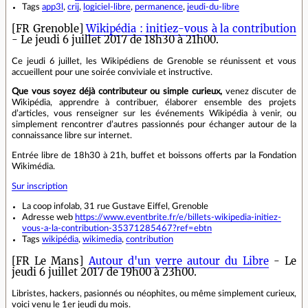
Tags
app3l
,
crij
,
logiciel-libre
,
permanence
,
jeudi-du-libre
[FR Grenoble]
Wikipédia : initiez-vous à la contribution
- Le jeudi 6 juillet 2017 de 18h30 à 21h00.
Ce jeudi 6 juillet, les Wikipédiens de Grenoble se réunissent et vous
accueillent pour une soirée conviviale et instructive.
Que vous soyez déjà contributeur ou simple curieux,
venez discuter de
Wikipédia, apprendre à contribuer, élaborer ensemble des projets
d’articles, vous renseigner sur les événements Wikipédia à venir, ou
simplement rencontrer d’autres passionnés pour échanger autour de la
connaissance libre sur internet.
Entrée libre de 18h30 à 21h, buffet et boissons offerts par la Fondation
Wikimédia.
Sur inscription
La coop infolab, 31 rue Gustave Eiffel, Grenoble
Adresse web
https://www.eventbrite.fr/e/billets-wikipedia-initiez-
vous-a-la-contribution-35371285467?ref=ebtn
Tags
wikipédia
,
wikimedia
,
contribution
[FR Le Mans]
Autour d'un verre autour du Libre
- Le
jeudi 6 juillet 2017 de 19h00 à 23h00.
Libristes, hackers, pasionnés ou néophites, ou même simplement curieux,
voici venu le 1er jeudi du mois.