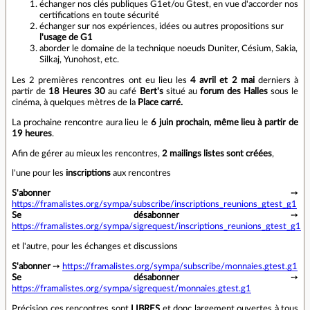
échanger nos clés publiques G1et/ou Gtest, en vue d'accorder nos
certifications en toute sécurité
échanger sur nos expériences, idées ou autres propositions sur
l'usage de G1
aborder le domaine de la technique noeuds Duniter, Césium, Sakia,
Silkaj, Yunohost, etc.
Les 2 premières rencontres ont eu lieu les
4 avril et 2 mai
derniers à
partir de
18 Heures 30
au café
Bert's
situé au
forum des Halles
sous le
cinéma, à quelques mètres de la
Place carré.
La prochaine rencontre aura lieu le
6 juin prochain, même lieu à partir de
19 heures
.
Afin de gérer au mieux les rencontres,
2 mailings listes sont créées
,
l'une pour les
inscriptions
aux rencontres
S'abonner
➙
https://framalistes.org/sympa/subscribe/inscriptions_reunions_gtest_g1
Se désabonner
➙
https://framalistes.org/sympa/sigrequest/inscriptions_reunions_gtest_g1
et l'autre, pour les échanges et discussions
S'abonner
➙
https://framalistes.org/sympa/subscribe/monnaies.gtest.g1
Se désabonner
➙
https://framalistes.org/sympa/sigrequest/monnaies.gtest.g1
Précision ces rencontres sont
LIBRES
et donc largement ouvertes à tous