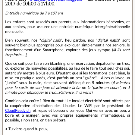
2017 de 10h00 à 17h00.
Entraide numérique de 7 à 107 ans
Les enfants sont associés aux parents, aux informaticiens bénévoles, et
aux seniors, pour assurer une entraide numérique intergénérationnelle
mensuelle.
Bien souvent, nos "
digital naïfs
", heu pardon, nos "
digital natifs
" sont
souvent bien plus appropriés pour expliquer simplement à nos seniors, le
fonctionnement d'un Smartphone, explorer des jeux sympas (
là ils sont
trop forts… ;
)
Que ce soit pour faire son Ebanking, une réservation, dépatouiller un truc,
ou explorer de nouvelles possibilités, au lieu de le faire tout seul chez soi,
autant s'y mettre à plusieurs. D'autant que si les formations c'est bien, la
mise en pratique après, c'est parfois un peu "galère"… Alors qu'avec un
"junior" sous la main, c'est souvent débloqué en 5 minutes (
4 minutes
pour le sortir de son jeux et attendre la fin de la "partie en cours", et 1
minute pour débloquer le truc…Patience, il va venir
)
Combien cela coûte ? Rien du tout ! Le local et électricité sont offerts par
la coopérative d’habitation des Liaudes Le WiFi par le président de
CloudReady.ch
, et repas et boissons par vous Qui venez avec un peu, à
boire et à manger, avec vos propres équipements informatiques, si
possible, sinon sans, on t’en prêtera.
• Tu viens quand tu peux,