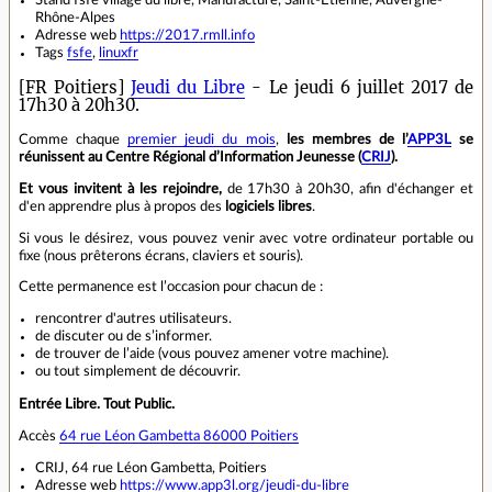
Stand fsfe village du libre, Manufacture, Saint-Étienne, Auvergne-
Rhône-Alpes
Adresse web
https://2017.rmll.info
Tags
fsfe
,
linuxfr
[FR Poitiers]
Jeudi du Libre
- Le jeudi 6 juillet 2017 de
17h30 à 20h30.
Comme chaque
premier jeudi du mois
,
les membres de l’
APP3L
se
réunissent au Centre Régional d’Information Jeunesse (
CRIJ
).
Et vous invitent à les rejoindre,
de 17h30 à 20h30, afin d'échanger et
d'en apprendre plus à propos des
logiciels libres
.
Si vous le désirez, vous pouvez venir avec votre ordinateur portable ou
fixe (nous prêterons écrans, claviers et souris).
Cette permanence est l’occasion pour chacun de :
rencontrer d'autres utilisateurs.
de discuter ou de s’informer.
de trouver de l’aide (vous pouvez amener votre machine).
ou tout simplement de découvrir.
Entrée Libre. Tout Public.
Accès
64 rue Léon Gambetta 86000 Poitiers
CRIJ, 64 rue Léon Gambetta, Poitiers
Adresse web
https://www.app3l.org/jeudi-du-libre