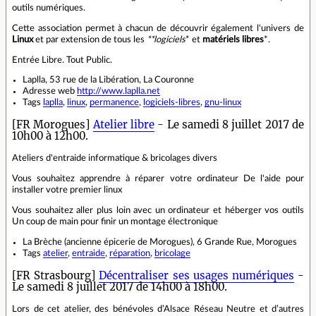
outils numériques.
Cette association permet à chacun de découvrir également l'univers de
Linux
et par extension de tous les
**logiciels
* et
matériels
libres
*.
Entrée Libre. Tout Public.
Laplla, 53 rue de la Libération, La Couronne
Adresse web
http://www.laplla.net
Tags
laplla
,
linux
,
permanence
,
logiciels-libres
,
gnu-linux
[FR Morogues]
Atelier libre
- Le samedi 8 juillet 2017 de
10h00 à 12h00.
Ateliers d'entraide informatique & bricolages divers
Vous souhaitez apprendre à réparer votre ordinateur De l'aide pour
installer votre premier linux
Vous souhaitez aller plus loin avec un ordinateur et héberger vos outils
Un coup de main pour finir un montage électronique
La Brèche (ancienne épicerie de Morogues), 6 Grande Rue, Morogues
Tags
atelier
,
entraide
,
réparation
,
bricolage
[FR Strasbourg]
Décentraliser ses usages numériques
-
Le samedi 8 juillet 2017 de 14h00 à 18h00.
Lors de cet atelier, des bénévoles d’Alsace Réseau Neutre et d’autres