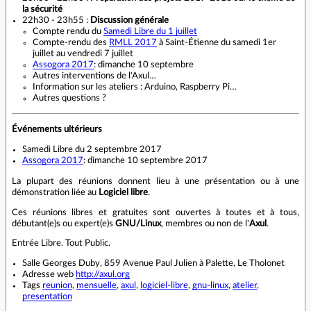
la sécurité
22h30 - 23h55 :
Discussion générale
Compte rendu du
Samedi Libre du 1 juillet
Compte-rendu des
RMLL 2017
à Saint-Étienne du samedi 1er
juillet au vendredi 7 juillet
Assogora 2017
: dimanche 10 septembre
Autres interventions de l'Axul…
Information sur les ateliers : Arduino, Raspberry Pi…
Autres questions ?
Événements ultérieurs
Samedi Libre du 2 septembre 2017
Assogora 2017
: dimanche 10 septembre 2017
La plupart des réunions donnent lieu à une présentation ou à une
démonstration liée au
Logiciel libre
.
Ces réunions libres et gratuites sont ouvertes à toutes et à tous,
débutant(e)s ou expert(e)s
GNU/Linux
, membres ou non de l'
Axul
.
Entrée Libre. Tout Public.
Salle Georges Duby, 859 Avenue Paul Julien à Palette, Le Tholonet
Adresse web
http://axul.org
Tags
reunion
,
mensuelle
,
axul
,
logiciel-libre
,
gnu-linux
,
atelier
,
presentation