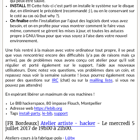
qui peux être sauvé.
INSTALL !!!
Cette fois-ci c'est parti on installe le système sur le disque
dur, en éliminant le précédent (recommandé ;) ), ou en le conservant sur
le coté au cas où (but why ?).
On finalise
enfin l'installation par l'ajout des logiciels dont vous avez
besoin, et on en profite pour vous montrer comment le faire vous
même, comment se gèrent les mises à jour, et toutes les astuces
propre à GNU/linux pour que vous soyez à l'aise dans votre nouvel
environnement.
Une fois rentré à la maison avec votre ordinateur tout propre, il se peut
que vous rencontriez encore des difficultés (y'a pas de raisons mais ça
arrive), pas de problèmes nous avons conçu cet atelier pour qu'il soit
régulier et porté également sur le support, l'aide aux nouveaux
utilisateurs. Donc notez vos questions, vos problèmes dans un coin, et
repassez nous voir la semaine suivante ! (vous pourrez également nous
poser des questions sur
IRC
(chat) ou sur la
mailling liste
, si vous ne
pouvez pas attendre)
En espérant libérer un maximum de vos machines !
Le BIB hackerspace, 80 impasse Flouch, Montpellier
Adresse web
https://lebib.org
Tags
install-party
,
le-bib
,
support
[FR Bordeaux]
Atelier artiste - hacker
- Le mercredi 5
juillet 2017 de 19h00 à 21h00.
Ateliers-cours à la fabrique-pola -
L@bx