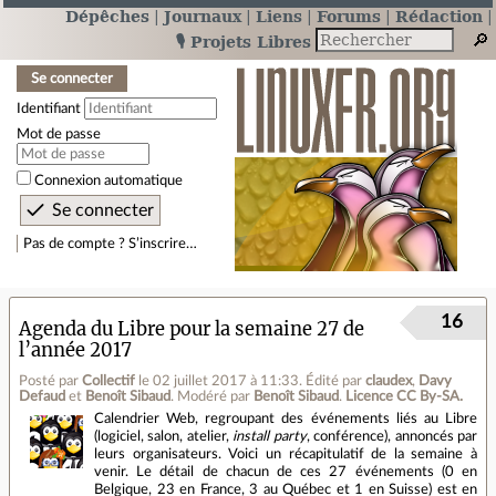
Dépêches
Journaux
Liens
Forums
Rédaction
🎙️ Projets Libres
Se connecter
Identifiant
Mot de passe
Connexion automatique
Pas de compte ? S’inscrire…
16
Agenda du Libre pour la semaine 27 de
l’année 2017
Posté par
Collectif
le 02 juillet 2017 à 11:33
.
Édité par
claudex
,
Davy
Defaud
et
Benoît Sibaud
.
Modéré par
Benoît Sibaud
.
Licence CC By‑SA.
Calendrier Web, regroupant des événements liés au Libre
(logiciel, salon, atelier,
install party
, conférence), annoncés par
leurs organisateurs. Voici un récapitulatif de la semaine à
venir. Le détail de chacun de ces 27 événements (0 en
Belgique, 23 en France, 3 au Québec et 1 en Suisse) est en