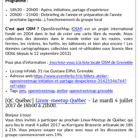
Programme :
18h30 – 20h00 : Apéro, initiations, partage d’expérience
20h00 – 21h00 : Debriefing de l’année et préparation de l’année
prochaine (agenda…), fonctionnement du groupe local
C’est quoi OSM ?
OpenStreetMap (
OSM
) est un projet international
fondé en 2004 dans le but de créer une carte libre du monde. Nous
collectons des données dans le monde entier sur les routes, voies
ferrées, les rivières, les forêts, les bâtiments et bien plus encore ! Les
données cartographiques collectées sont ré-utilisables sous licence libre
ODbL (depuis le 12 septembre 2012).
Pour plus d’information :
inscrivez-vous à la liste locale OSM de Grenoble
La coop infolab, 31 rue Gustave Eiffel, Grenoble
Adresse web
https://www.eventbrite.fr/e/billets-atelier-
openstreetmap-initiation-et-partage-dexperience-35425546764?
ref=ebtn
Tags
oms
,
openstreetmap
,
atelier
,
openstreetmap-grenoble
[QC Québec]
Linux-meetup Québec
- Le mardi 4 juillet
2017 de 18h00 à 21h00.
Bonjour à tous!
Vous êtes invités à participer au prochain Linux-Meetup de Québec qui
aura lieu le mardi 4 juillet 2017 au Korrigane Brasserie artisanale de 18h
à 21h. Vous pouvez souper sur place avec nous et les discussions de
groupe commenceront vers 19h.