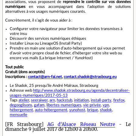
associations, vous proposent de
reprendre le contrôle sur vos données
numériques
en vous accompagnant dans l’adoption de solutions
alternatives à vos usages numériques courants.
Concrètement, il s’agit de vous aider à :
Configurer votre navigateur pour limiter les données transmises à
votre insu
Découvrir des services numériques éthiques
Installer Linux ou LineageOS (Install Party)
Prendre en main une solution d’auto-hébergement qui vous permet
d’avoir votre propre cloud de fichier, d’héberger votre site web ou
encore vos mails (La brique Internet / YunoHost)
Tout public
Gratuit (dons acceptés)
Inscriptions :
contact@arn-fai.net
,
contact.shadok@strasbourg.eu
Le Shadok, 25 presqu’île André Malraux, Strasbourg
Adresse web
http://www.shadok.strasbourg.eu/agenda/decentraliser-
usages-numeriques/2017-05-13
Tags
atelier
,
seeraiwer
,
arn
,
hackstub
,
initiation
,
install-party
,
firefox
,
degooglisons
,
gafam
,
libertes-numeriques
,
vie-privée
,
vpn
,
hébergement
,
auto-hébergement
,
yunohost
,
brique
,
shadok
,
mensuelle
[FR Strasbourg]
AG d'Alsace Réseau Neutre
- Le
dimanche 9 juillet 2017 de 12h00 à 20h00.