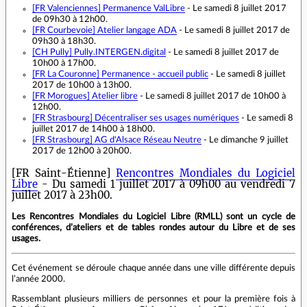
[FR Valenciennes]
Permanence ValLibre
- Le samedi 8 juillet 2017
de 09h30 à 12h00.
[FR Courbevoie]
Atelier langage ADA
- Le samedi 8 juillet 2017 de
09h30 à 18h30.
[CH Pully]
Pully.INTERGEN.digital
- Le samedi 8 juillet 2017 de
10h00 à 17h00.
[FR La Couronne]
Permanence - accueil public
- Le samedi 8 juillet
2017 de 10h00 à 13h00.
[FR Morogues]
Atelier libre
- Le samedi 8 juillet 2017 de 10h00 à
12h00.
[FR Strasbourg]
Décentraliser ses usages numériques
- Le samedi 8
juillet 2017 de 14h00 à 18h00.
[FR Strasbourg]
AG d'Alsace Réseau Neutre
- Le dimanche 9 juillet
2017 de 12h00 à 20h00.
[FR Saint-Étienne]
Rencontres Mondiales du Logiciel
Libre
- Du samedi 1 juillet 2017 à 09h00 au vendredi 7
juillet 2017 à 23h00.
Les Rencontres Mondiales du Logiciel Libre (RMLL) sont un cycle de
conférences, d’ateliers et de tables rondes autour du Libre et de ses
usages.
Cet événement se déroule chaque année dans une ville différente depuis
l’année 2000.
Rassemblant plusieurs milliers de personnes et pour la première fois à