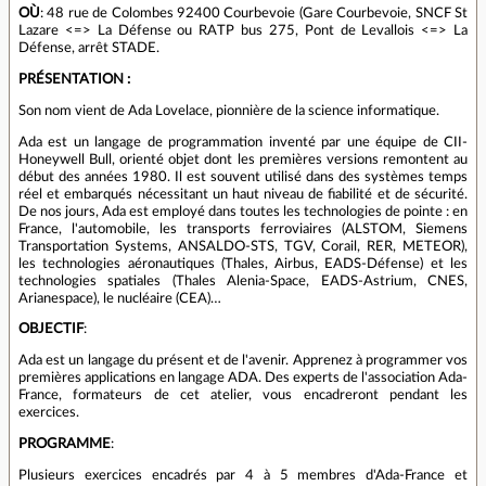
OÙ
: 48 rue de Colombes 92400 Courbevoie (Gare Courbevoie, SNCF St
Lazare <=> La Défense ou RATP bus 275, Pont de Levallois <=> La
Défense, arrêt STADE.
PRÉSENTATION :
Son nom vient de Ada Lovelace, pionnière de la science informatique.
Ada est un langage de programmation inventé par une équipe de CII-
Honeywell Bull, orienté objet dont les premières versions remontent au
début des années 1980. Il est souvent utilisé dans des systèmes temps
réel et embarqués nécessitant un haut niveau de fiabilité et de sécurité.
De nos jours, Ada est employé dans toutes les technologies de pointe : en
France, l'automobile, les transports ferroviaires (ALSTOM, Siemens
Transportation Systems, ANSALDO-STS, TGV, Corail, RER, METEOR),
les technologies aéronautiques (Thales, Airbus, EADS-Défense) et les
technologies spatiales (Thales Alenia-Space, EADS-Astrium, CNES,
Arianespace), le nucléaire (CEA)…
OBJECTIF
:
Ada est un langage du présent et de l'avenir. Apprenez à programmer vos
premières applications en langage ADA. Des experts de l'association Ada-
France, formateurs de cet atelier, vous encadreront pendant les
exercices.
PROGRAMME
:
Plusieurs exercices encadrés par 4 à 5 membres d'Ada-France et