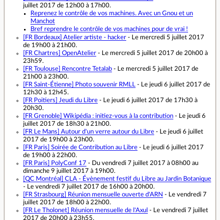
juillet 2017 de 12h00 à 17h00.
Reprenez le contrôle de vos machines. Avec un Gnou et un
Manchot
Bref reprendre le contrôle de vos machines pour de vrai !
[FR Bordeaux]
Atelier artiste - hacker
- Le mercredi 5 juillet 2017
de 19h00 à 21h00.
[FR Chartres]
OpenAtelier
- Le mercredi 5 juillet 2017 de 20h00 à
23h59.
[FR Toulouse]
Rencontre Tetalab
- Le mercredi 5 juillet 2017 de
21h00 à 23h00.
[FR Saint-Étienne]
Photo souvenir RMLL
- Le jeudi 6 juillet 2017 de
12h30 à 12h45.
[FR Poitiers]
Jeudi du Libre
- Le jeudi 6 juillet 2017 de 17h30 à
20h30.
[FR Grenoble]
Wikipédia : initiez-vous à la contribution
- Le jeudi 6
juillet 2017 de 18h30 à 21h00.
[FR Le Mans]
Autour d'un verre autour du Libre
- Le jeudi 6 juillet
2017 de 19h00 à 23h00.
[FR Paris]
Soirée de Contribution au Libre
- Le jeudi 6 juillet 2017
de 19h00 à 22h00.
[FR Paris]
PolyConf 17
- Du vendredi 7 juillet 2017 à 08h00 au
dimanche 9 juillet 2017 à 19h00.
[QC Montréal]
CLA - Évènement festif du Libre au Jardin Botanique
- Le vendredi 7 juillet 2017 de 16h00 à 20h00.
[FR Strasbourg]
Réunion mensuelle ouverte d'ARN
- Le vendredi 7
juillet 2017 de 18h00 à 22h00.
[FR Le Tholonet]
Réunion mensuelle de l'Axul
- Le vendredi 7 juillet
2017 de 20h00 à 23h55.