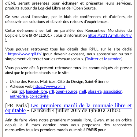
d’ENL seront présentes pour échanger et présenter leurs services,
produits autour du Logiciel Libre et de l’Open Source.
Ce sera aussi l’occasion, par le biais de conférences et d’ateliers, de
découvrir ces solutions et d’avoir des retours d’expériences.
Cette événement se fait en parallèle des Rencontres Mondiales du
Logiciel Libre (#RMLL2017 : plus d’information
https://2017.rmll.info/fr/
).
Vous pouvez retrouvez tous les détails des RPLL sur le site dédié
:
https://www.rpll.fr/
(pour devenir exposant, nous sponsoriser ou tout
simplement visiter) et sur les réseaux sociaux. (
Twitter
et
Mastodon
).
Vous pouvez dès à présent retrouver tous les communiqués de presse
ainsi que le prix des stands sur le site.
Usine des Forces Motrices, Cité du Design, Saint-Étienne
Adresse web
https://www.rpll.fr
Tags
rpll
,
logiciel-libre
,
rrll
,
open-source
,
rmll
,
ploss-ra
,
association
,
entreprise
,
collectivite
[FR Paris]
Les premiers mardi de la monnaie libre et
équitable
- Le mardi 4 juillet 2017 de 19h00 à 21h00.
Afin de faire vivre notre première monnaie libre, Gwan, mise en orbite
depuis le 8 mars dernier, nous vous proposons des rencontres
mensuelles tous les premiers mardis du mois à
PARIS
pour