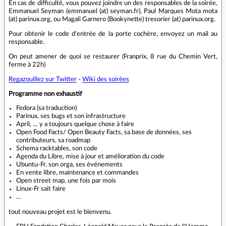
En cas de difficulté, vous pouvez joindre un des responsables de la soirée,
Emmanuel Seyman (emmanuel (at) seyman.fr), Paul Marques Mota mota
(at) parinux.org, ou Magali Garnero (Bookynette) tresorier (at) parinux.org.
Pour obtenir le code d'entrée de la porte cochère, envoyez un mail au
responsable.
On peut amener de quoi se restaurer (Franprix, 8 rue du Chemin Vert,
ferme à 22h)
Regazouillez sur Twitter
-
Wiki des soirées
Programme non exhaustif
Fedora (sa traduction)
Parinux, ses bugs et son infrastructure
April, … y a toujours quelque chose à faire
Open Food Facts/ Open Beauty Facts, sa base de données, ses
contributeurs, sa roadmap
Schema racktables, son code
Agenda du Libre, mise à jour et amélioration du code
Ubuntu-Fr, son orga, ses événements
En vente libre, maintenance et commandes
Open street map, une fois par mois
Linux-Fr sait faire
…
tout nouveau projet est le bienvenu.