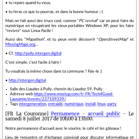
• tu repars quand tu veux,
• tu feras ce que tu pourras, et dans la bonne humeur ;-)
Mais on fait aussi des trucs cool, comme "
PC revival
" car on peut faire du
numérique en récupérant les vieux portables Windows XP, pour les faire
"revivre" sous Linux Facile !
Aussi des "
Mapathon
", et tu peux venir découvrir "
OpenStreetMap
" et
MissingMaps.org
…
• Cf.
http://pully.intergen.digital
C'est simple, c'est facile à faire !
Tu voudrais la même chose dans ta commune ? Fais-le :)
•
http://intergen.digital
Salle des Liaudes à Pully, chemin du Liaudoz 59, Pully
Adresse web
https://www.meetup.com/fr-FR/Tech4Good-
Lausanne/events/237109339/
Tags
intergeneration
,
entraide
,
numérique
,
install
,
linux
,
party
[FR La Couronne]
Permanence - accueil public
- Le
samedi 8 juillet 2017 de 10h00 à 13h00.
Notre permanence d'accueil avec le sourire, le café et les gâteaux !
Lieu de rencontre et d'échange convivial pour discuter informatique et