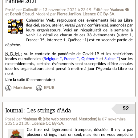
l'année 2021
Posté par
Collectif
le 13 novembre 2021 à 23:19
.
Édité par
Ysabeau 🧶
et
Benoît Sibaud
.
Modéré par
Pierre Jarillon
.
Licence CC By‑SA.
Calendrier Web, regroupant des événements liés au Libre
(logiciel, salon, atelier,
install party
, conférence), annoncés par
leurs organisateurs. Voici un récapitulatif de la semaine à
venir. Le détail de chacun de ces 38 événements (autre: 1,
France: 35, internet: 1, Québec : 1) est en seconde partie de
dépêche.
N. D. M. :
vu le contexte de pandémie de Covid‑19 et les restrictions
locales ou nationales (
Belgique
,
France
,
Québec
et
Suisse
) sur les
rassemblements, certains événements sont susceptibles d’être annulés
(que les organisateurs aient pensé à mettre à jour l’Agenda du Libre ou
non).
Lire la suite
(
0 commentaire
).
Markdown
EPUB
52
Journal
Les strings d’Ada
Posté par
Ysabeau 🧶
(
site web personnel
,
Mastodon
)
le 07 novembre
2021 à 21:30
.
Licence CC By‑SA.
Ce titre est légèrement trompeur, désolée. Il n’y a pas
plusieurs strings, mais un seul, mais rien ne vous empêche