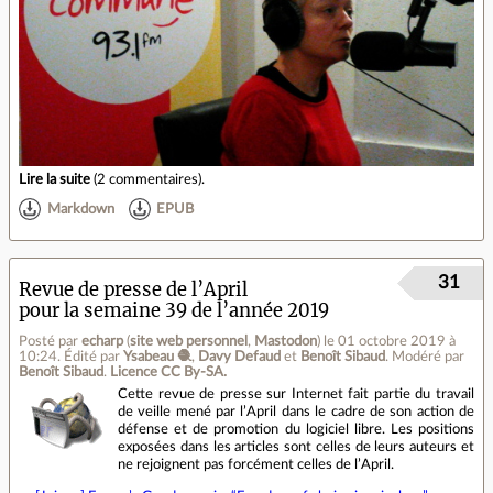
Lire la suite
(
2 commentaires
).
Markdown
EPUB
31
Revue de presse de l’April
pour la semaine 39 de l’année 2019
Posté par
echarp
(
site web personnel
,
Mastodon
)
le 01 octobre 2019 à
10:24
.
Édité par
Ysabeau 🧶
,
Davy Defaud
et
Benoît Sibaud
.
Modéré par
Benoît Sibaud
.
Licence CC By‑SA.
Cette revue de presse sur Internet fait partie du travail
de veille mené par lʼApril dans le cadre de son action de
défense et de promotion du logiciel libre. Les positions
exposées dans les articles sont celles de leurs auteurs et
ne rejoignent pas forcément celles de lʼApril.