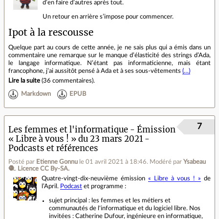
d’en faire d’autres après tout.
Un retour en arrière s’impose pour commencer.
Ipot à la rescousse
Quelque part au cours de cette année, je ne sais plus qui a émis dans un
commentaire une remarque sur le manque d’élasticité des strings d’Ada,
le langage informatique. N’étant pas informaticienne, mais étant
francophone, j’ai aussitôt pensé à Ada et à ses sous-vêtements
(…)
Lire la suite
(
36 commentaires
).
Markdown
EPUB
7
Les femmes et l'informatique - Émission
« Libre à vous ! » du 23 mars 2021 -
Podcasts et références
Posté par
Etienne Gonnu
le 01 avril 2021 à 18:46
.
Modéré par
Ysabeau
🧶
.
Licence CC By‑SA.
Quatre-vingt-dix-neuvième émission
« Libre à vous ! »
de
l’April.
Podcast
et programme :
sujet principal : les femmes et les métiers et
communautés de l'informatique et du logiciel libre. Nos
invitées : Catherine Dufour, ingénieure en informatique,