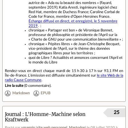
autrice de « Ada ou la beauté des nombres » (Fayard,
septembre 2019); Katia Aresti, ingénieure logiciel chez
Red Hat, membre de Duchess France; Caroline Corbal de
Code for France, membre d'Open Heroines France.
Échange diffusé en direct, et enregistré, le 5 novembre
2019
. ;
chronique « Partager est bon » de Véronique Bonnet,
professeur de philosophie et présidente de l'April sur la
« Charte de GNU pour une communication bienveillante » ;
chronique « Pépites libres » de Jean-Christophe Becquet,
vice-président de l'April, sur le thème des données
géographiques libres pour les territoires ;
quoi de Libre ? Actualités et annonces concernant l'April et
le monde du Libre
Rendez‐vous en direct chaque mardi de 15 h 30 à 17 h sur 93,1 FM en
Île‐de‐France. L’émission est diffusée simultanément sur
le site Web de la
radio Cause Commune
.
Lire la suite
(
0 commentaire
).
Markdown
EPUB
25
Journal
L'Homme-Machine selon
Kraftwerk
Posté par
vmagnin
(
site web personnel
,
Mastodon
)
le 08 juillet 2020 à