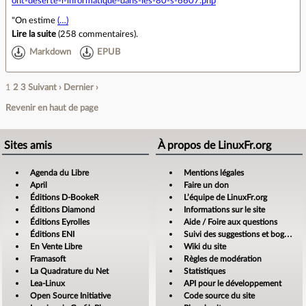
ont-deserte-l-informatique-dans-les-80-s-6607.php
"On estime
(…)
Lire la suite
(
258 commentaires
).
Markdown
EPUB
1
2
3
Suivant ›
Dernier ›
Revenir en haut de page
Sites amis
À propos de LinuxFr.org
Agenda du Libre
Mentions légales
April
Faire un don
Éditions D-BookeR
L’équipe de LinuxFr.org
Éditions Diamond
Informations sur le site
Éditions Eyrolles
Aide / Foire aux questions
Éditions ENI
Suivi des suggestions et bogues
En Vente Libre
Wiki du site
Framasoft
Règles de modération
La Quadrature du Net
Statistiques
Lea-Linux
API pour le développement
Open Source Initiative
Code source du site