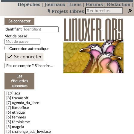
Dépêches
Journaux
Liens
Forums
Rédaction
🎙️ Projets Libres
Se connecter
Identifiant
Mot de passe
Connexion automatique
Pas de compte ? S’inscrire…
Les
étiquettes
connexes
19
ada
8
framasoft
7
agenda_du_libre
7
libreoffice
6
éthique
6
femmes
5
féminisme
5
mageia
5
challenge_ada_lovelace