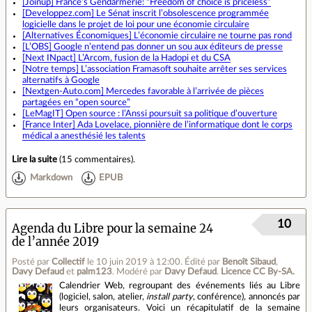
[Joinup] France’s Gendarmerie: “Freedom of choice is priceless”
[Developpez.com] Le Sénat inscrit l’obsolescence programmée
logicielle dans le projet de loi pour une économie circulaire
[Alternatives Économiques] L’économie circulaire ne tourne pas rond
[L’OBS] Google n’entend pas donner un sou aux éditeurs de presse
[Next INpact] L’Arcom, fusion de la Hadopi et du CSA
[Notre temps] L’association Framasoft souhaite arrêter ses services
alternatifs à Google
[Nextgen-Auto.com] Mercedes favorable à l’arrivée de pièces
partagées en “open source”
[LeMagIT] Open source : l’Anssi poursuit sa politique d’ouverture
[France Inter] Ada Lovelace, pionnière de l’informatique dont le corps
médical a anesthésié les talents
Lire la suite
(
15 commentaires
).
Markdown
EPUB
10
Agenda du Libre pour la semaine 24
de l’année 2019
Posté par
Collectif
le 10 juin 2019 à 12:00
.
Édité par
Benoît Sibaud
,
Davy Defaud
et
palm123
.
Modéré par
Davy Defaud
.
Licence CC By‑SA.
Calendrier Web, regroupant des événements liés au Libre
(logiciel, salon, atelier,
install party
, conférence), annoncés par
leurs organisateurs. Voici un récapitulatif de la semaine