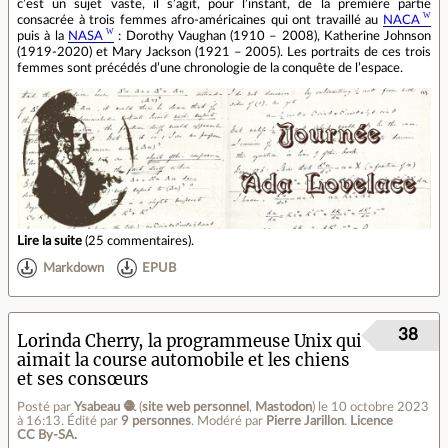
c’est un sujet vaste, il s’agit, pour l’instant, de la première partie
consacrée à trois femmes afro-américaines qui ont travaillé au
NACA
puis à la
NASA
: Dorothy Vaughan (1910 – 2008), Katherine Johnson
(1919-2020) et Mary Jackson (1921 – 2005). Les portraits de ces trois
femmes sont précédés d’une chronologie de la conquête de l’espace.
Lire la suite
(
25 commentaires
).
Markdown
EPUB
38
Lorinda Cherry, la programmeuse Unix qui
aimait la course automobile et les chiens
et ses consœurs
Posté par
Ysabeau 🧶
(
site web personnel
,
Mastodon
)
le 10 octobre 2023
à 16:13
.
Édité par
9 personnes
.
Modéré par
Pierre Jarillon
.
Licence
CC By‑SA.