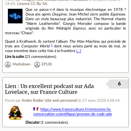
18:40
.
Licence CC By‑SA.
Que se passe-t-il dans la musique électronique en 1978 ?
Deux ans après
Oxygène,
Jean-Michel Jarre publie
Equinoxe
.
Dans un style beaucoup plus industriel, The Normal chante
"Warm Leatherette". Giorgio Moroder compose la bande
originale du film
Midnight Express,
avec en particulier le
morceau "Chase".
Quant à Kraftwerk, ils sortent l'album
The Man-Machine
, qui précède de
1
trois ans
Computer World
dont nous avions parlé au mois de mai. Je
vous emmène donc cette fois à la frontière
(…)
Lire la suite
(
25 commentaires
).
Markdown
EPUB
6
Lien
Un excellent podcast sur Ada
Lovelace, sur France Culture
Posté par
Andre Rodier
(
site web personnel
)
le 27 mars 2020 à 08:44
.
https://www.franceculture.fr/emissions/la-
conversation-scientifique/prenom-de-code-ada
Discuter
(
1 commentaire
).