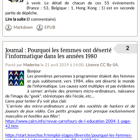
à venir. Le détail de chacun de ces 55 événements
(France : 53, Belgique : 1, Hong Kong : 1) est en seconde
partie de dépêche.
Lire la suite
(
0 commentaire
).
Markdown
EPUB
2
Journal
Pourquoi les femmes ont déserté
l’informatique dans les années 1980
Posté par
Maderios
le 21 avril 2019 à 14:00
.
Licence CC By‑SA.
Bonjour
Les premières personnes à programmer étaient des femmes
et puis subitement, vers 1984, elles ont déserté le monde
de l'informatique. Les causes sont multiples et pas évidentes
à cerner: arrivée des premiers micro-ordinateurs, naissance
de l'image du "geek", stéréotypes dès l'école, etc…
Liens pour tenter d'y voir plus clair.
"L’arrivée des micro-ordinateurs a créé des sociétés de hackers et de
joueurs de jeux vidéo. Ces petits groupes sont presque exclusivement
masculins et hostiles aux filles".
https://www.cairn.info/revue-carrefours-de-l-education-2004-1-page-
42.htm
https://start.lesechos.fr/emploi-stages/diversite/pourquoi-les-femmes-