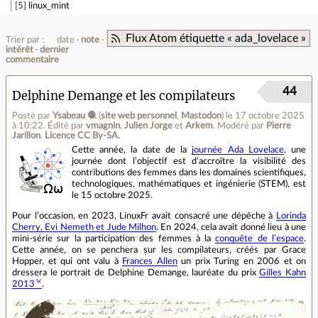
5
linux_mint
Flux Atom étiquette « ada_lovelace »
Trier par :
date
note
intérêt
dernier
commentaire
44
Delphine Demange et les compilateurs
Posté par
Ysabeau 🧶
(
site web personnel
,
Mastodon
)
le 17 octobre 2025
à 10:22
.
Édité par
vmagnin
,
Julien Jorge
et
Arkem
.
Modéré par
Pierre
Jarillon
.
Licence CC By‑SA.
Cette année, la date de la
journée Ada Lovelace
, une
journée dont l’objectif est d’accroître la visibilité des
contributions des femmes dans les domaines scientifiques,
technologiques, mathématiques et ingénierie (STEM), est
le 15 octobre 2025.
Pour l’occasion, en 2023, LinuxFr avait consacré une dépêche à
Lorinda
Cherry, Evi Nemeth et Jude Milhon
. En 2024, cela avait donné lieu à une
mini-série sur la participation des femmes à la
conquête de l’espace
.
Cette année, on se penchera sur les compilateurs, créés par Grace
Hopper, et qui ont valu à
Frances Allen
un prix Turing en 2006 et on
dressera le portrait de Delphine Demange, lauréate du prix
Gilles Kahn
2013
.