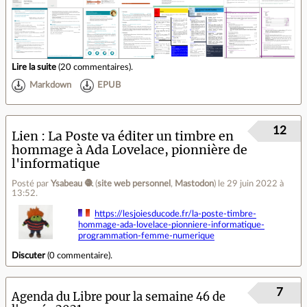
Lire la suite
(
20 commentaires
).
Markdown
EPUB
12
Lien
La Poste va éditer un timbre en
hommage à Ada Lovelace, pionnière de
l'informatique
Posté par
Ysabeau 🧶
(
site web personnel
,
Mastodon
)
le 29 juin 2022 à
13:52
.
https://lesjoiesducode.fr/la-poste-timbre-
hommage-ada-lovelace-pionniere-informatique-
programmation-femme-numerique
Discuter
(
0 commentaire
).
7
Agenda du Libre pour la semaine 46 de