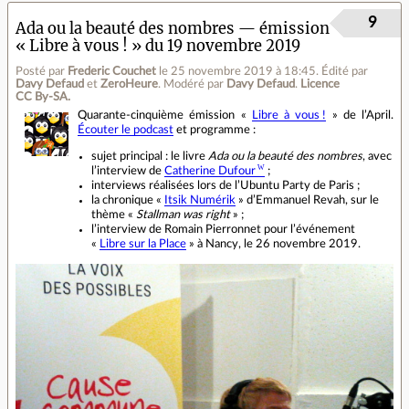
9
Ada ou la beauté des nombres — émission
« Libre à vous ! » du 19 novembre 2019
Posté par
Frederic Couchet
le 25 novembre 2019 à 18:45
.
Édité par
Davy Defaud
et
ZeroHeure
.
Modéré par
Davy Defaud
.
Licence
CC By‑SA.
Quarante‐cinquième émission «
Libre à vous !
» de l’April.
Écouter le podcast
et programme :
sujet principal : le livre
Ada ou la beauté des nombres
, avec
l’interview de
Catherine Dufour
;
interviews réalisées lors de l’Ubuntu Party de Paris ;
la chronique «
Itsik Numérik
» d’Emmanuel Revah, sur le
thème «
Stallman was right
» ;
l’interview de Romain Pierronnet pour l’événement
«
Libre sur la Place
» à Nancy, le 26 novembre 2019.