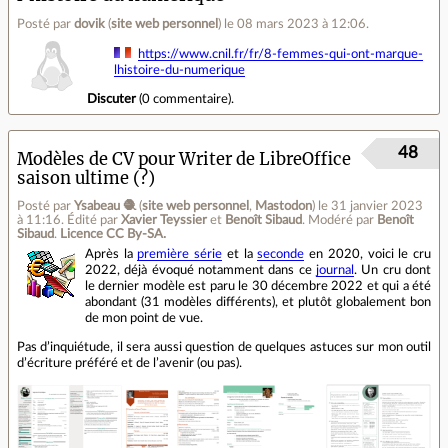
Posté par
dovik
(
site web personnel
)
le 08 mars 2023 à 12:06
.
https://www.cnil.fr/fr/8-femmes-qui-ont-marque-
lhistoire-du-numerique
Discuter
(
0 commentaire
).
48
Modèles de CV pour Writer de LibreOffice
saison ultime (?)
Posté par
Ysabeau 🧶
(
site web personnel
,
Mastodon
)
le 31 janvier 2023
à 11:16
.
Édité par
Xavier Teyssier
et
Benoît Sibaud
.
Modéré par
Benoît
Sibaud
.
Licence CC By‑SA.
Après la
première série
et la
seconde
en 2020, voici le cru
2022, déjà évoqué notamment dans ce
journal
. Un cru dont
le dernier modèle est paru le 30 décembre 2022 et qui a été
abondant (31 modèles différents), et plutôt globalement bon
de mon point de vue.
Pas d’inquiétude, il sera aussi question de quelques astuces sur mon outil
d’écriture préféré et de l’avenir (ou pas).