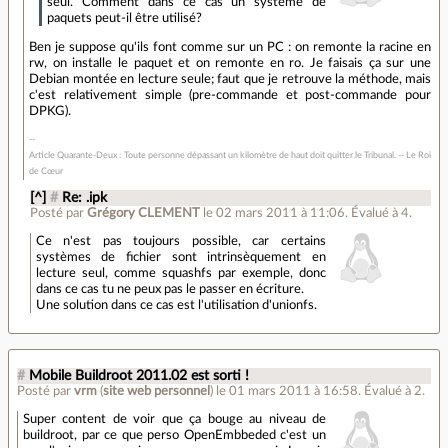
seul. Comment dans ce cas un système de
paquets peut-il être utilisé?
Ben je suppose qu'ils font comme sur un PC : on remonte la racine en
rw, on installe le paquet et on remonte en ro. Je faisais ça sur une
Debian montée en lecture seule; faut que je retrouve la méthode, mais
c'est relativement simple (pre-commande et post-commande pour
DPKG).
Article Quarante-Deux : Toute personne dépassant un kilomètre de haut doit quitter le Tribunal. -- Le Roi
de Cœur
[^]
#
Re: .ipk
Posté par
Grégory CLEMENT
le 02 mars 2011 à 11:06
.
Évalué à
4
.
Ce n'est pas toujours possible, car certains
systèmes de fichier sont intrinsèquement en
lecture seul, comme squashfs par exemple, donc
dans ce cas tu ne peux pas le passer en écriture.
Une solution dans ce cas est l'utilisation d'unionfs.
#
Mobile Buildroot 2011.02 est sorti !
Posté par
vrm
(
site web personnel
)
le 01 mars 2011 à 16:58
.
Évalué à
2
.
Super content de voir que ça bouge au niveau de
buildroot, par ce que perso OpenEmbbeded c'est un