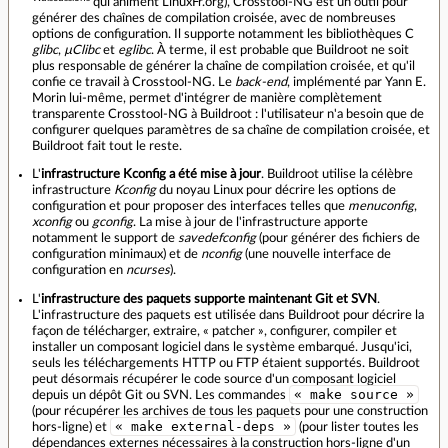
qui animent LinuxFr.org), Crosstool-NG est un outil pour
générer des chaînes de compilation croisée, avec de nombreuses
options de configuration. Il supporte notamment les bibliothèques C
glibc
,
µClibc
et
eglibc
. À terme, il est probable que Buildroot ne soit
plus responsable de générer la chaîne de compilation croisée, et qu'il
confie ce travail à Crosstool-NG. Le
back-end
, implémenté par Yann E.
Morin lui-même, permet d'intégrer de manière complètement
transparente Crosstool-NG à Buildroot : l'utilisateur n'a besoin que de
configurer quelques paramètres de sa chaîne de compilation croisée, et
Buildroot fait tout le reste.
L'
infrastructure Kconfig a été mise à jour
. Buildroot utilise la célèbre
infrastructure
Kconfig
du noyau Linux pour décrire les options de
configuration et pour proposer des interfaces telles que
menuconfig
,
xconfig
ou
gconfig
. La mise à jour de l'infrastructure apporte
notamment le support de
savedefconfig
(pour générer des fichiers de
configuration minimaux) et de
nconfig
(une nouvelle interface de
configuration en
ncurses
).
L'
infrastructure des paquets supporte maintenant Git et SVN
.
L'infrastructure des paquets est utilisée dans Buildroot pour décrire la
façon de télécharger, extraire, « patcher », configurer, compiler et
installer un composant logiciel dans le système embarqué. Jusqu'ici,
seuls les téléchargements HTTP ou FTP étaient supportés. Buildroot
peut désormais récupérer le code source d'un composant logiciel
« make source »
depuis un dépôt Git ou SVN. Les commandes
(pour récupérer les archives de tous les paquets pour une construction
« make external-deps »
hors-ligne) et
(pour lister toutes les
dépendances externes nécessaires à la construction hors-ligne d'un