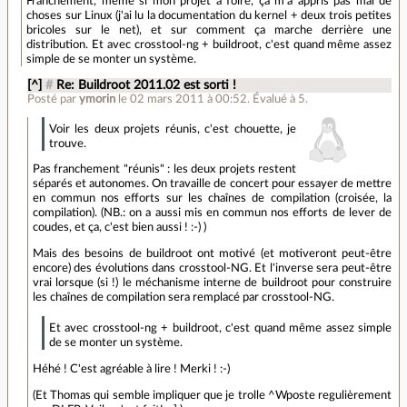
Franchement, même si mon projet a foiré, ça m'a appris pas mal de
choses sur Linux (j'ai lu la documentation du kernel + deux trois petites
bricoles sur le net), et sur comment ça marche derrière une
distribution. Et avec crosstool-ng + buildroot, c'est quand même assez
simple de se monter un système.
[^]
#
Re: Buildroot 2011.02 est sorti !
Posté par
ymorin
le 02 mars 2011 à 00:52
.
Évalué à
5
.
Voir les deux projets réunis, c'est chouette, je
trouve.
Pas franchement "réunis" : les deux projets restent
séparés et autonomes. On travaille de concert pour essayer de mettre
en commun nos efforts sur les chaînes de compilation (croisée, la
compilation). (NB.: on a aussi mis en commun nos efforts de lever de
coudes, et ça, c'est bien aussi ! :-) )
Mais des besoins de buildroot ont motivé (et motiveront peut-être
encore) des évolutions dans crosstool-NG. Et l'inverse sera peut-être
vrai lorsque (si !) le méchanisme interne de buildroot pour construire
les chaînes de compilation sera remplacé par crosstool-NG.
Et avec crosstool-ng + buildroot, c'est quand même assez simple
de se monter un système.
Héhé ! C'est agréable à lire ! Merki ! :-)
(Et Thomas qui semble impliquer que je trolle ^Wposte regulièrement