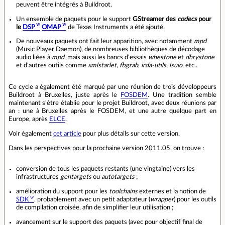
peuvent être intégrés à Buildroot.
Un ensemble de paquets pour le support
GStreamer des
codecs
pour
le
DSP
OMAP
de Texas Instruments a été ajouté.
De nouveaux paquets ont fait leur apparition, avec notamment
mpd
(Music Player Daemon), de nombreuses bibliothèques de décodage
audio liées à
mpd
, mais aussi les bancs d'essais
whestone
et
dhrystone
et d'autres outils comme
xmlstarlet
,
fbgrab
,
irda-utils
,
lsuio
, etc..
Ce cycle a également été marqué par une réunion de trois développeurs
Buildroot à Bruxelles, juste après le
FOSDEM
. Une tradition semble
maintenant s'être établie pour le projet Buildroot, avec deux réunions par
an : une à Bruxelles après le FOSDEM, et une autre quelque part en
Europe, après
ELCE
.
Voir également
cet article
pour plus détails sur cette version.
Dans les perspectives pour la prochaine version 2011.05, on trouve :
conversion de tous les paquets restants (une vingtaine) vers les
infrastructures
gentargets
ou
autotargets
;
amélioration du support pour les
toolchains
externes et la notion de
SDK
, probablement avec un petit adaptateur (
wrapper
) pour les outils
de compilation croisée, afin de simplifier leur utilisation ;
avancement sur le support des paquets (avec pour objectif final de