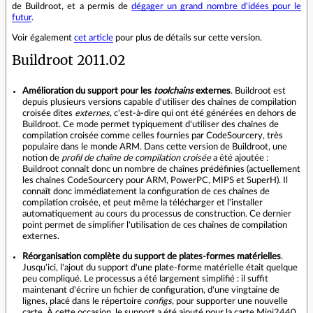
de Buildroot, et a permis de
dégager un grand nombre d'idées pour le
futur
.
Voir également
cet article
pour plus de détails sur cette version.
Buildroot 2011.02
Amélioration du support pour les
toolchains
externes
. Buildroot est
depuis plusieurs versions capable d'utiliser des chaînes de compilation
croisée dites
externes
, c'est-à-dire qui ont été générées en dehors de
Buildroot. Ce mode permet typiquement d'utiliser des chaînes de
compilation croisée comme celles fournies par CodeSourcery, très
populaire dans le monde ARM. Dans cette version de Buildroot, une
notion de
profil de chaîne de compilation croisée
a été ajoutée :
Buildroot connaît donc un nombre de chaînes prédéfinies (actuellement
les chaînes CodeSourcery pour ARM, PowerPC, MIPS et SuperH). Il
connaît donc immédiatement la configuration de ces chaînes de
compilation croisée, et peut même la télécharger et l'installer
automatiquement au cours du processus de construction. Ce dernier
point permet de simplifier l'utilisation de ces chaînes de compilation
externes.
Réorganisation complète du support de plates-formes matérielles
.
Jusqu'ici, l'ajout du support d'une plate-forme matérielle était quelque
peu compliqué. Le processus a été largement simplifié : il suffit
maintenant d'écrire un fichier de configuration, d'une vingtaine de
lignes, placé dans le répertoire
configs
, pour supporter une nouvelle
carte. À cette occasion, le support a été ajouté pour la carte Mini2440,