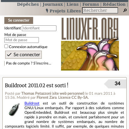
Dépêches
Journaux
Liens
Forums
Rédaction
🎙️ Projets Libres
Se connecter
Identifiant
Mot de passe
Connexion automatique
Pas de compte ? S’inscrire…
34
Buildroot 2011.02 est sorti !
Posté par
Thomas Petazzoni
(
site web personnel
)
le 01 mars 2011 à
15:36
.
Modéré par
Florent Zara
.
Licence CC By‑SA.
Buildroot
est un outil de construction de systèmes
GNU/Linux embarqués. Par rapport à des solutions comme
OpenEmbedded, Buildroot est beaucoup plus simple et
rapide à prendre en main, et convient parfaitement pour un
grand nombre de systèmes embarqués, au nombre de
composants logiciels limité. Il suffit, par exemple, de quelques minutes