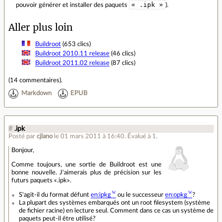
« .ipk »
pouvoir générer et installer des paquets
).
Aller plus loin
Buildroot
(653 clics)
Buildroot 2010.11 release
(46 clics)
Buildroot 2011.02 release
(87 clics)
(
14 commentaires
).
Markdown
EPUB
#
.ipk
Posté par
cjlano
le 01 mars 2011 à 16:40
.
Évalué à
1
.
Bonjour,
Comme toujours, une sortie de Buildroot est une
bonne nouvelle. J'aimerais plus de précision sur les
futurs paquets «.ipk».
S'agit-il du format défunt
en:ipkg
ou le successeur
en:opkg
?
La plupart des systèmes embarqués ont un root filesystem (système
de fichier racine) en lecture seul. Comment dans ce cas un système de
paquets peut-il être utilisé?