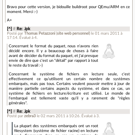
Bravo pour cette version, je bidouille buildroot pour QEmu/ARM en ce
moment. Merci :-)
A+
[^]
#
Re: .ipk
Posté par
Thomas Petazzoni
(
site web personnel
)
le 01 mars 2011 à
17:14
.
Évalué à
4
.
Concernant le format du paquet, nous n'avons rien
décidé encore. Il y a beaucoup de choses à faire
avant de décider du format du paquet, et j'ai presque
envie de dire que c'est un "détail" par rapport à tout
le reste du travail :-)
Concernant le système de fichiers en lecture seule, c'est
effectivement ce qu'utilisent un certain nombre de systèmes
embarqués, mais pas tous. Certains veulent pouvoir mettre à jour de
manière partielle certains aspects du système, et dans ce cas, un
système de fichiers en lecture/écriture est utilisé. Le monde de
l'embarqué est tellement vaste qu'il y a rarement de "règles
générales".
[^]
#
Re: .ipk
Posté par
zebra3
le 02 mars 2011 à 10:26
.
Évalué à
3
.
La plupart des systèmes embarqués ont un root
filesystem (système de fichier racine) en lecture