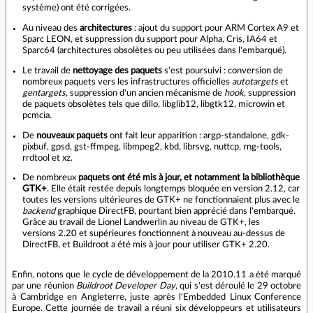
système) ont été corrigées.
Au niveau des
architectures
: ajout du support pour ARM Cortex A9 et
Sparc LEON, et suppression du support pour Alpha, Cris, IA64 et
Sparc64 (architectures obsolètes ou peu utilisées dans l'embarqué).
Le travail de
nettoyage des paquets
s'est poursuivi : conversion de
nombreux paquets vers les infrastructures officielles
autotargets
et
gentargets
, suppression d'un ancien mécanisme de
hook
, suppression
de paquets obsolètes tels que dillo, libglib12, libgtk12, microwin et
pcmcia.
De
nouveaux paquets
ont fait leur apparition : argp-standalone, gdk-
pixbuf, gpsd, gst-ffmpeg, libmpeg2, kbd, librsvg, nuttcp, rng-tools,
rrdtool et xz.
De nombreux
paquets ont été mis à jour, et notamment la bibliothèque
GTK+
. Elle était restée depuis longtemps bloquée en version 2.12, car
toutes les versions ultérieures de GTK+ ne fonctionnaient plus avec le
backend
graphique DirectFB, pourtant bien apprécié dans l'embarqué.
Grâce au travail de Lionel Landwerlin au niveau de GTK+, les
versions 2.20 et supérieures fonctionnent à nouveau au‑dessus de
DirectFB, et Buildroot a été mis à jour pour utiliser GTK+ 2.20.
Enfin, notons que le cycle de développement de la 2010.11 a été marqué
par une réunion
Buildroot Developer Day
, qui s'est déroulé le 29 octobre
à Cambridge en Angleterre, juste après l'Embedded Linux Conference
Europe. Cette journée de travail a réuni six développeurs et utilisateurs