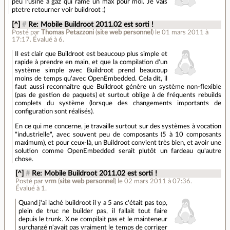
peu l'usine a gaz qui rame un max pour moi. Je vais
ptetre retourner voir buildroot :)
[^]
#
Re: Mobile Buildroot 2011.02 est sorti !
Posté par
Thomas Petazzoni
(
site web personnel
)
le 01 mars 2011 à
17:17
.
Évalué à
6
.
Il est clair que Buildroot est beaucoup plus simple et
rapide à prendre en main, et que la compilation d'un
système simple avec Buildroot prend beaucoup
moins de temps qu'avec OpenEmbedded. Cela dit, il
faut aussi reconnaître que Buildroot génère un système non-flexible
(pas de gestion de paquets) et surtout oblige à de fréquents rebuilds
complets du système (lorsque des changements importants de
configuration sont réalisés).
En ce qui me concerne, je travaille surtout sur des systèmes à vocation
"industrielle", avec souvent peu de composants (5 à 10 composants
maximum), et pour ceux-là, un Buildroot convient très bien, et avoir une
solution comme OpenEmbedded serait plutôt un fardeau qu'autre
chose.
[^]
#
Re: Mobile Buildroot 2011.02 est sorti !
Posté par
vrm
(
site web personnel
)
le 02 mars 2011 à 07:36
.
Évalué à
1
.
Quand j'ai laché buildroot il y a 5 ans c'était pas top,
plein de truc ne builder pas, il fallait tout faire
depuis le trunk. X ne compilait pas et le mainteneur
surchargé n'avait pas vraiment le temps de corriger