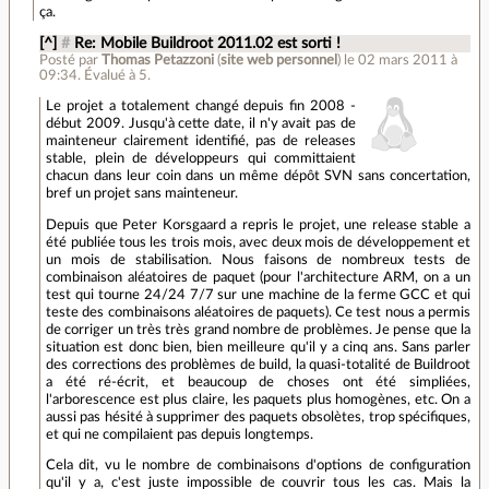
ça.
[^]
#
Re: Mobile Buildroot 2011.02 est sorti !
Posté par
Thomas Petazzoni
(
site web personnel
)
le 02 mars 2011 à
09:34
.
Évalué à
5
.
Le projet a totalement changé depuis fin 2008 -
début 2009. Jusqu'à cette date, il n'y avait pas de
mainteneur clairement identifié, pas de releases
stable, plein de développeurs qui committaient
chacun dans leur coin dans un même dépôt SVN sans concertation,
bref un projet sans mainteneur.
Depuis que Peter Korsgaard a repris le projet, une release stable a
été publiée tous les trois mois, avec deux mois de développement et
un mois de stabilisation. Nous faisons de nombreux tests de
combinaison aléatoires de paquet (pour l'architecture ARM, on a un
test qui tourne 24/24 7/7 sur une machine de la ferme GCC et qui
teste des combinaisons aléatoires de paquets). Ce test nous a permis
de corriger un très très grand nombre de problèmes. Je pense que la
situation est donc bien, bien meilleure qu'il y a cinq ans. Sans parler
des corrections des problèmes de build, la quasi-totalité de Buildroot
a été ré-écrit, et beaucoup de choses ont été simpliées,
l'arborescence est plus claire, les paquets plus homogènes, etc. On a
aussi pas hésité à supprimer des paquets obsolètes, trop spécifiques,
et qui ne compilaient pas depuis longtemps.
Cela dit, vu le nombre de combinaisons d'options de configuration
qu'il y a, c'est juste impossible de couvrir tous les cas. Mais la