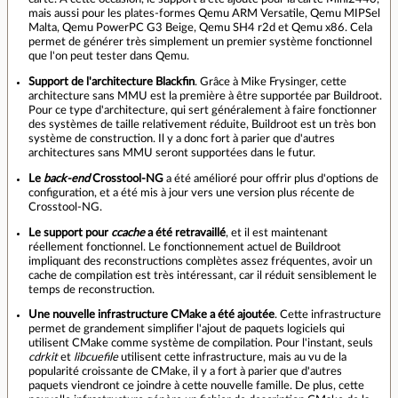
mais aussi pour les plates-formes Qemu ARM Versatile, Qemu MIPSel
Malta, Qemu PowerPC G3 Beige, Qemu SH4 r2d et Qemu x86. Cela
permet de générer très simplement un premier système fonctionnel
que l'on peut tester dans Qemu.
Support de l'architecture Blackfin
. Grâce à Mike Frysinger, cette
architecture sans MMU est la première à être supportée par Buildroot.
Pour ce type d'architecture, qui sert généralement à faire fonctionner
des systèmes de taille relativement réduite, Buildroot est un très bon
système de construction. Il y a donc fort à parier que d'autres
architectures sans MMU seront supportées dans le futur.
Le
back-end
Crosstool-NG
a été amélioré pour offrir plus d'options de
configuration, et a été mis à jour vers une version plus récente de
Crosstool-NG.
Le support pour
ccache
a été retravaillé
, et il est maintenant
réellement fonctionnel. Le fonctionnement actuel de Buildroot
impliquant des reconstructions complètes assez fréquentes, avoir un
cache de compilation est très intéressant, car il réduit sensiblement le
temps de reconstruction.
Une nouvelle infrastructure CMake a été ajoutée
. Cette infrastructure
permet de grandement simplifier l'ajout de paquets logiciels qui
utilisent CMake comme système de compilation. Pour l'instant, seuls
cdrkit
et
libcuefile
utilisent cette infrastructure, mais au vu de la
popularité croissante de CMake, il y a fort à parier que d'autres
paquets viendront ce joindre à cette nouvelle famille. De plus, cette