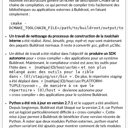
nouvelle infrastructure génère un fichier de description CMake de la
chaîne de compilation, ce qui permet de compiler très facilement des
bibliothèques ou applications externes à Buildroot, en faisant
simplement :
cmake -
DCMAKE_TOOLCHAIN_FILE=/path/to/buildroot/output/tool
Un travail de nettoyage du processus de construction de la
toolchain
interne
a été réalisé. Ainsi,
binutils
,
gmp
,
mpfr
et
mpc
sont maintenant
des paquets Buildroot normaux. Il reste à convertir
gcc
,
gdb
et
µClibc
.
Un début de travail a été réalisé dans l'objectif de
produire un SDK
autonome
pour « cross‑compiler » des applications pour un système
Buildroot. Maintenant, le compilateur croisé est avec les outils pour
«
et non plus
l'hôte dans
{mathjax} (O)/host/usr/bin »
mélangé avec des outils pour la cible
dans
(O)/staging/usr/bin »
«
. De plus, le répertoire
staging
«
a été déplacé dans
{mathjax} (O)/host/usr/PLATFORM-
, de manière à ce que le
TUPLE/sysroot »
répertoire
(O)/host »
«
devienne autonome pour
« cross‑compiler » des applications pour le système Buildroot.
Python a été mis à jour en version 2.7.1
et le support a été amélioré.
Depuis longtemps, Buildroot était bloqué sur la version 2.4, car Python
est un logiciel particulièrement difficile à « cross‑compiler ». Cette
mise à jour permet à Buildroot de bénéficier d'une version récente de
Python. À noter que deux modules Python externes,
python‑mad
et
python‑serial
ont été ajoutés pour montrer comment de tels modules