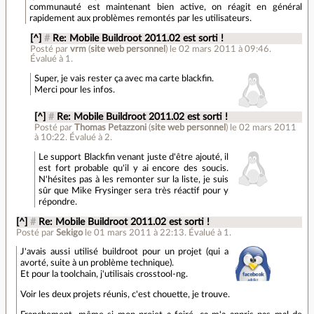
communauté est maintenant bien active, on réagit en général
rapidement aux problèmes remontés par les utilisateurs.
[^]
#
Re: Mobile Buildroot 2011.02 est sorti !
Posté par
vrm
(
site web personnel
)
le 02 mars 2011 à 09:46
.
Évalué à
1
.
Super, je vais rester ça avec ma carte blackfin.
Merci pour les infos.
[^]
#
Re: Mobile Buildroot 2011.02 est sorti !
Posté par
Thomas Petazzoni
(
site web personnel
)
le 02 mars 2011
à 10:22
.
Évalué à
2
.
Le support Blackfin venant juste d'être ajouté, il
est fort probable qu'il y ai encore des soucis.
N'hésites pas à les remonter sur la liste, je suis
sûr que Mike Frysinger sera très réactif pour y
répondre.
[^]
#
Re: Mobile Buildroot 2011.02 est sorti !
Posté par
Sekigo
le 01 mars 2011 à 22:13
.
Évalué à
1
.
J'avais aussi utilisé buildroot pour un projet (qui a
avorté, suite à un problème technique).
Et pour la toolchain, j'utilisais crosstool-ng.
Voir les deux projets réunis, c'est chouette, je trouve.