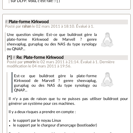
sur DLFP. Voila, c'est fait! :-] )
#
Plate-forme Kirkwood
Posté par
rahan
le 02 mars 2011 à 18:10
.
Évalué à
1
.
Une question simple: Est-ce que buildroot gère la
plate-forme Kirkwood de Marvell ? genre
sheevaplug, guruplug ou des NAS du type synology
ou QNAP...
[^]
#
Re: Plate-forme Kirkwood
Posté par
ymorin
le 02 mars 2011 à 21:14
.
Évalué à
1
.
Dernière
modification le 04 mars 2011 à 19:56.
Est-ce que buildroot gère la plate-forme
Kirkwood de Marvell ? genre sheevaplug,
guruplug ou des NAS du type synology ou
QNAP...
Il n'y a pas de raison que tu ne puisses pas utiliser buildroot pour
générer un système pour ces machines.
Il y a deux risques a prendre en compte :
le support par le noyau Linux
le support par le chargeur d'amorçage (bootloader)