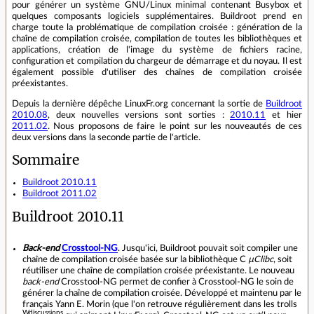
pour générer un système GNU/Linux minimal contenant Busybox et
quelques composants logiciels supplémentaires. Buildroot prend en
charge toute la problématique de compilation croisée : génération de la
chaîne de compilation croisée, compilation de toutes les bibliothèques et
applications, création de l'image du système de fichiers racine,
configuration et compilation du chargeur de démarrage et du noyau. Il est
également possible d'utiliser des chaînes de compilation croisée
préexistantes.
Depuis la dernière dépêche LinuxFr.org concernant la sortie de
Buildroot
2010.08
, deux nouvelles versions sont sorties :
2010.11
et hier
2011.02
. Nous proposons de faire le point sur les nouveautés de ces
deux versions dans la seconde partie de l'article.
Sommaire
Buildroot 2010.11
Buildroot 2011.02
Buildroot 2010.11
Back-end
Crosstool-NG
. Jusqu'ici, Buildroot pouvait soit compiler une
chaîne de compilation croisée basée sur la bibliothèque C
µClibc
, soit
réutiliser une chaîne de compilation croisée préexistante. Le nouveau
back-end
Crosstool-NG permet de confier à Crosstool-NG le soin de
générer la chaîne de compilation croisée. Développé et maintenu par le
français Yann E. Morin (que l'on retrouve régulièrement dans les trolls
Wdiscussions