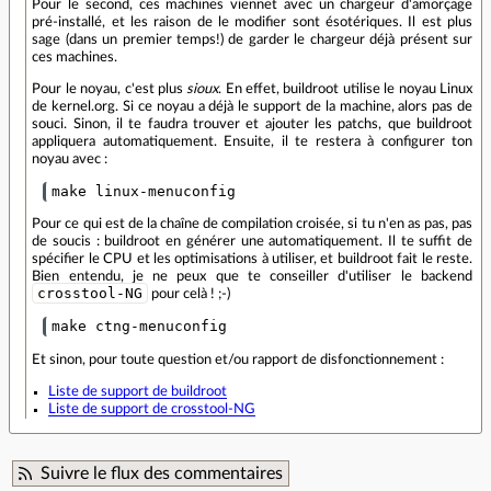
Pour le second, ces machines viennet avec un chargeur d'amorçage
pré-installé, et les raison de le modifier sont ésotériques. Il est plus
sage (dans un premier temps!) de garder le chargeur déjà présent sur
ces machines.
Pour le noyau, c'est plus
sioux
. En effet, buildroot utilise le noyau Linux
de kernel.org. Si ce noyau a déjà le support de la machine, alors pas de
souci. Sinon, il te faudra trouver et ajouter les patchs, que buildroot
appliquera automatiquement. Ensuite, il te restera à configurer ton
noyau avec :
make linux-menuconfig
Pour ce qui est de la chaîne de compilation croisée, si tu n'en as pas, pas
de soucis : buildroot en générer une automatiquement. Il te suffit de
spécifier le CPU et les optimisations à utiliser, et buildroot fait le reste.
Bien entendu, je ne peux que te conseiller d'utiliser le backend
crosstool-NG
pour celà ! ;-)
make ctng-menuconfig
Et sinon, pour toute question et/ou rapport de disfonctionnement :
Liste de support de buildroot
Liste de support de crosstool-NG
Suivre le flux des commentaires