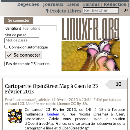
Dépêches
Journaux
Liens
Forums
Rédaction
🎙️ Projets Libres
Se connecter
Identifiant
Mot de passe
Connexion automatique
Pas de compte ? S’inscrire…
10
Cartopartie OpenStreetMap à Caen le 23
Février 2013
Posté par
elesouef_calvix
le 19 février 2013 à 23:54
.
Édité par
tuiu pol
et
baud123
.
Modéré par
rootix
.
Licence CC By‑SA.
Ce samedi 23 Février 2013, de 14h à 18h à l'espace
multimédia
Tandem
(8, rue Nicolas Oresme) à Caen,
l'association Calvix vous propose, avec le soutien
d'OpenStreetMap France, une carto-partie "découverte de la
cartographie libre et d'OpenStreetMap".