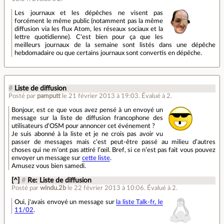
Les journaux et les dépêches ne visent pas
forcément le même public (notamment pas la même
diffusion via les flux Atom, les réseaux sociaux et la
lettre quotidienne). C'est bien pour ça que les
meilleurs journaux de la semaine sont listés dans une dépêche
hebdomadaire ou que certains journaux sont convertis en dépêche.
#
Liste de diffusion
Posté par
pamputt
le 21 février 2013 à 19:03
.
Évalué à
2
.
Bonjour, est ce que vous avez pensé à un envoyé un
message sur la liste de diffusion francophone des
utilisateurs d’OSM pour annoncer cet événement ?
Je suis abonné à la liste et je ne crois pas avoir vu
passer de messages mais c’est peut-être passé au milieu d’autres
choses qui ne m’ont pas attiré l’œil. Bref, si ce n’est pas fait vous pouvez
envoyer un message sur
cette liste
.
Amusez vous bien samedi.
[^]
#
Re: Liste de diffusion
Posté par
windu.2b
le 22 février 2013 à 10:06
.
Évalué à
2
.
Oui, j'avais envoyé un message sur
la liste Talk-fr, le
11/02
.