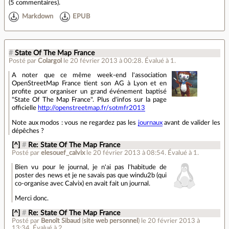
(
5 commentaires
).
Markdown
EPUB
#
State Of The Map France
Posté par
Colargol
le 20 février 2013 à 00:28
.
Évalué à
1
.
A noter que ce même week-end l'association
OpenStreetMap France tient son AG à Lyon et en
profite pour organiser un grand événement baptisé
"State Of The Map France". Plus d'infos sur la page
officielle
http://openstreetmap.fr/sotmfr2013
Note aux modos : vous ne regardez pas les
journaux
avant de valider les
dépêches ?
[^]
#
Re: State Of The Map France
Posté par
elesouef_calvix
le 20 février 2013 à 08:54
.
Évalué à
1
.
Bien vu pour le journal, je n'ai pas l'habitude de
poster des news et je ne savais pas que windu2b (qui
co-organise avec Calvix) en avait fait un journal.
Merci donc.
[^]
#
Re: State Of The Map France
Posté par
Benoît Sibaud
(
site web personnel
)
le 20 février 2013 à
13:34
.
Évalué à
2
.