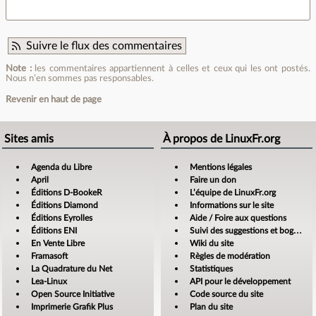
Suivre le flux des commentaires
Note :
les commentaires appartiennent à celles et ceux qui les ont postés.
Nous n’en sommes pas responsables.
Revenir en haut de page
Sites amis
À propos de LinuxFr.org
Agenda du Libre
Mentions légales
April
Faire un don
Éditions D-BookeR
L’équipe de LinuxFr.org
Éditions Diamond
Informations sur le site
Éditions Eyrolles
Aide / Foire aux questions
Éditions ENI
Suivi des suggestions et bogues
En Vente Libre
Wiki du site
Framasoft
Règles de modération
La Quadrature du Net
Statistiques
Lea-Linux
API pour le développement
Open Source Initiative
Code source du site
Imprimerie Grafik Plus
Plan du site