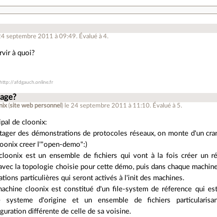
 24 septembre 2011 à 09:49
.
Évalué à
4
.
rvir à quoi?
ttp://afdgauch.online.fr
sage?
nix
(
site web personnel
)
le 24 septembre 2011 à 11:10
.
Évalué à
5
.
pal de cloonix:
rtager des démonstrations de protocoles réseaux, on monte d'un cra
loonix creer l'"open-demo":)
oonix est un ensemble de fichiers qui vont à la fois créer un r
 avec la topologie choisie pour cette démo, puis dans chaque machine
ations particulières qui seront activés à l'init des machines.
chine cloonix est constitué d'un file-system de réference qui e
e systeme d'origine et un ensemble de fichiers particularis
guration différente de celle de sa voisine.