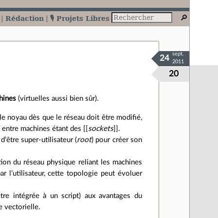
Rédaction
🎙️ Projets Libres
sept.
24
2011
20
chines
(virtuelles aussi bien sûr).
e noyau dès que le réseau doit être modifié,
ns entre machines étant des [[
sockets
]].
d’être super‐utilisateur (
root
) pour créer son
tion du réseau physique reliant les machines
r l’utilisateur, cette topologie peut évoluer
e intégrée à un script) aux avantages du
 vectorielle.