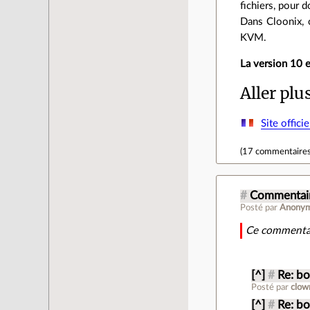
fichiers, pour d
Dans Cloonix, 
KVM.
La version 10 e
Aller plu
Site officie
(
17 commentaire
#
Commentair
Posté par
Anony
Ce commentai
[^]
#
Re: bo
Posté par
clow
[^]
#
Re: bo