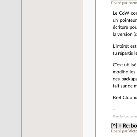
Posté par
barm
Le CoW cons
un pointeur
écriture pou
la version (
L'intérêt es
tu répartis 
C'est utilis
modifie les 
des backups)
fait sur de 
Bref Cloonix
Tous les contenus
[^]
#
Re: bo
Posté par
Vict