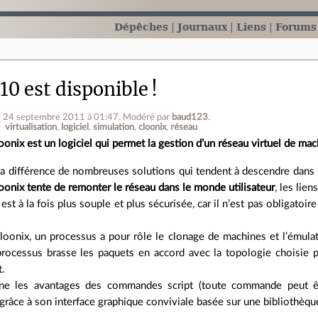
Dépêches
Journaux
Liens
Forums
10 est disponible !
e 24 septembre 2011 à 01:47
.
Modéré par
baud123
.
virtualisation
logiciel
simulation
cloonix
réseau
oonix est un logiciel qui permet la gestion d’un réseau virtuel de ma
la différence de nombreuses solutions qui tendent à descendre dans l
oonix tente de remonter le réseau dans le monde utilisateur
, les lie
t à la fois plus souple et plus sécurisée, car il n’est pas obligatoire 
loonix, un processus a pour rôle le clonage de machines et l’émula
processus brasse les paquets en accord avec la topologie choisie pa
.
ne les avantages des commandes script (toute commande peut êtr
 grâce à son interface graphique conviviale basée sur une bibliothèque