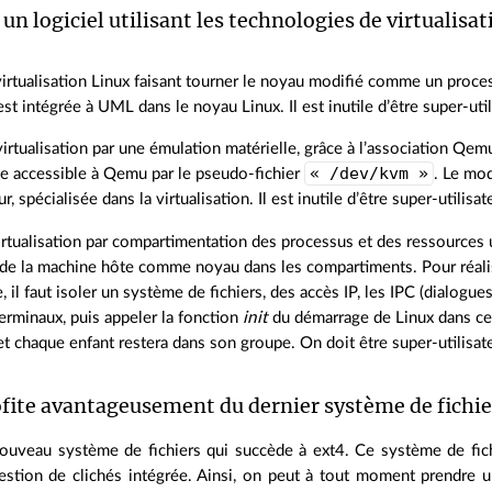
 un logiciel utilisant les technologies de virtualisat
virtualisation Linux faisant tourner le noyau modifié comme un proces
est intégrée à UML dans le noyau Linux. Il est inutile d’être super‐util
virtualisation par une émulation matérielle, grâce à l’association
« /dev/kvm »
e accessible à Qemu par le pseudo‐fichier
. Le mo
r, spécialisée dans la virtualisation. Il est inutile d’être super‐utilis
irtualisation par compartimentation des processus et des ressources ut
de la machine hôte comme noyau dans les compartiments. Pour réalis
, il faut isoler un système de fichiers, des accès IP, les IPC (dialogu
rminaux, puis appeler la fonction
init
du démarrage de Linux dans ce 
 et chaque enfant restera dans son groupe. On doit être super‐utilisate
fite avantageusement du dernier système de fichie
ouveau système de fichiers qui succède à ext4. Ce système de fichie
stion de clichés intégrée. Ainsi, on peut à tout moment prendre un