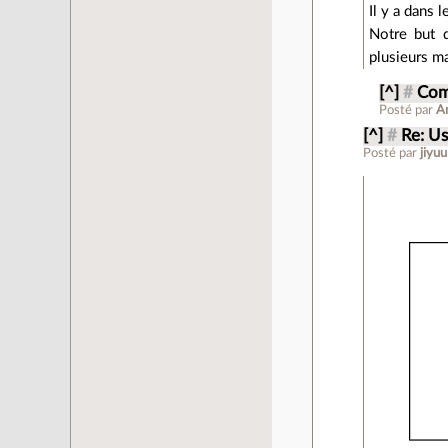
Il y a dans 
Notre but d
plusieurs ma
[^]
#
Com
Posté par
A
[^]
#
Re: U
Posté par
jiyuu