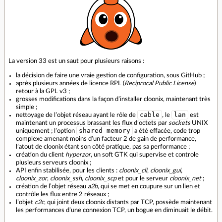
La version 33 est un saut pour plusieurs raisons :
la décision de faire une vraie gestion de configuration, sous GitHub ;
après plusieurs années de licence RPL (
Reciprocal Public License
)
retour à la GPL v3 ;
grosses modifications dans la façon d’installer cloonix, maintenant très
simple ;
cable
lan
nettoyage de l’objet réseau ayant le rôle de
, le
est
maintenant un processus brassant les flux d’octets par
sockets
UNIX
shared memory
uniquement ; l’option
a été effacée, code trop
complexe amenant moins d’un facteur 2 de gain de performance,
l’atout de cloonix étant son côté pratique, pas sa performance ;
création du client
hyperzor
, un soft GTK qui supervise et controle
plusieurs serveurs cloonix ;
API enfin stabilisée, pour les clients :
cloonix_cli
,
cloonix_gui
,
cloonix_zor
,
cloonix_ssh
,
cloonix_scp
et pour le serveur
cloonix_net
;
création de l’objet réseau
a2b
, qui se met en coupure sur un lien et
contrôle les flux entre 2 réseaux ;
l’objet
c2c
, qui joint deux cloonix distants par TCP, possède maintenant
les performances d’une connexion TCP, un bogue en diminuait le débit.