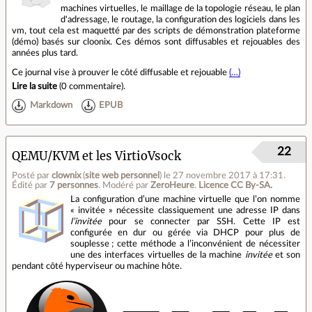
machines virtuelles, le maillage de la topologie réseau, le plan
d'adressage, le routage, la configuration des logiciels dans les
vm, tout cela est maquetté par des scripts de démonstration plateforme
(démo) basés sur cloonix. Ces démos sont diffusables et rejouables des
années plus tard.
Ce journal vise à prouver le côté diffusable et rejouable
(…)
Lire la suite
(
0 commentaire
).
Markdown
EPUB
22
QEMU/KVM et les VirtioVsock
Posté par
clownix
(
site web personnel
)
le 27 novembre 2017 à 17:31
.
Édité par
7 personnes
.
Modéré par
ZeroHeure
.
Licence CC By‑SA.
La configuration d’une machine virtuelle que l’on nomme
« invitée » nécessite classiquement une adresse IP dans
l’invitée
pour se connecter par SSH. Cette IP est
configurée en dur ou gérée via DHCP pour plus de
souplesse ; cette méthode a l’inconvénient de nécessiter
une des interfaces virtuelles de la machine
invitée
et son
pendant côté hyperviseur ou machine hôte.