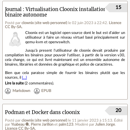
15
Journal
Virtualisation Cloonix installation
binaire autonome
Posté par
clownix
(
site web personnel
)
le 02 juin 2023 à 22:42
.
Licence
CC By‑SA.
Cloonix est un logiciel open source dont le but est d'aider un
utilisateur à faire un réseau virtuel basé principalement sur
qemu-kvm et openvswitch.
Jusqu'à present l'utilisateur de cloonix devait produire par
compilation les binaires pour pouvoir l'utiliser, à partir de la version v30,
cela change, ce qui est livré maintenant est un ensemble autonome de
binaires, librairies et données de graphique et police de caractères.
Bien que cela paraisse simple de fournir les binaires plutôt que les
sources, il
(…)
Lire la suite
(
2 commentaires
).
Markdown
EPUB
20
Podman et Docker dans cloonix
Posté par
clownix
(
site web personnel
)
le 11 janvier 2023 à 15:13
.
Édité
par
Ysabeau 🧶
,
Pierre Jarillon
et
palm123
.
Modéré par
Julien Jorge
.
Licence CC By‑SA.