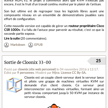
licence AGPL v3, le projet a commencé alors que KVM n’existait pas
encore, il est le fruit d’un travail continu
motivé par le plaisir de l’artisan
.
Son but ultime est de regrouper tous les logiciels libres ayant une
composante réseau en un ensemble de démonstrations jouables sans
effort de configuration.
Cette nouvelle version est capable de gérer un
routeur propriétaire Cisco
CSR 1000v
. Il a fallu de l’astuce pour parvenir au résultat, c’est ce que la
seconde partie expose.
Lire la suite
(
20 commentaires
).
Markdown
EPUB
25
Sortie de Cloonix 33-00
Posté par
clownix
(
site web personnel
)
le 04 novembre 2016 à 12:17
.
Édité par
9 personnes
.
Modéré par
Nÿco
.
Licence CC By‑SA.
Cloonix est un couple client‐serveur dont le serveur lance
et pilote une grappe de machines virtuelles KVM sur
demande d’un client cloonix. Ce serveur peut
interconnecter ces machines virtuelles, formant ainsi un
petit réseau comportant jusqu’à 50 KVM par instance de
serveur cloonix.