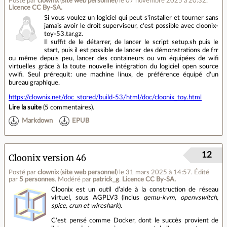
Posté par
clownix
(
site web personnel
)
le 07 novembre 2025 à 20:32
.
Licence CC By‑SA.
Si vous voulez un logiciel qui peut s'installer et tourner sans
jamais avoir le droit superviseur, c'est possible avec cloonix-
toy-53.tar.gz.
Il suffit de le détarrer, de lancer le script setup.sh puis le
start, puis il est possible de lancer des démonstrations de frr
ou même depuis peu, lancer des containeurs ou vm équipées de wifi
virtuelles grâce à la toute nouvelle intégration du logiciel open source
vwifi. Seul prérequit: une machine linux, de préférence équipé d'un
bureau graphique.
https://clownix.net/doc_stored/build-53/html/doc/cloonix_toy.html
Lire la suite
(
5 commentaires
).
Markdown
EPUB
12
Cloonix version 46
Posté par
clownix
(
site web personnel
)
le 31 mars 2025 à 14:57
.
Édité
par
5 personnes
.
Modéré par
patrick_g
.
Licence CC By‑SA.
Cloonix est un outil d’aide à la construction de réseau
virtuel, sous AGPLV3 (inclus
qemu-kvm, openvswitch,
spice, crun et wireshark
).
C'est pensé comme Docker, dont le succès provient de