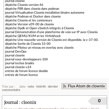
journal
cloonix
dépêche
Cloonix version 46
dépêche
FRR dans cloonix dans podman
journal
Virtualisation Cloonix installation binaire autonome
dépêche
Podman et Docker dans cloonix
dépêche
Cloonix et les conteneurs
dépêche
Version v09-00 de cloonix
dépêche
Dpdk et Open vSwitch intégrés à Cloonix
journal
Démonstration d'une plateforme de voix sur IP avec Cloonix
dépêche
QEMU/KVM et les VirtioVsock
dépêche
Une nouvelle version de Cloonix est disponible, la v-37-00.
dépêche
Sortie de Cloonix 33-00
dépêche
Pilotez un réseau en overlay avec cloonix
journal
DevOps
journal
cloonix
journal
sous-developpeurs-SSII
journal
techos bradés
journal
cloonix-v24
entrée de forum
licence double
entrée de forum
licence
Flux Atom de clownix
Trier par :
date
note
intérêt
dernier
commentaire
0
Journal
cloonix