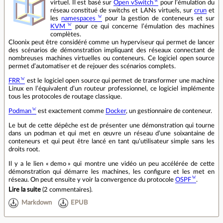
virtuel. Il est basé sur
Open vSwitch
pour l’émulation du
réseau constitué de switchs et LANs virtuels, sur
crun
et
les
namespaces
pour la gestion de conteneurs et sur
KVM
pour ce qui concerne l’émulation des machines
complètes.
Cloonix peut être considéré comme un hyperviseur qui permet de lancer
des scénarios de démonstration impliquant des réseaux connectant de
nombreuses machines virtuelles ou conteneurs. Ce logiciel open source
permet d’automatiser et de rejouer des scénarios complets.
FRR
est le logiciel open source qui permet de transformer une machine
Linux en l’équivalent d’un routeur professionnel, ce logiciel implémente
tous les protocoles de routage classique.
Podman
est exactement comme
Docker
, un gestionnaire de conteneur.
Le but de cette dépêche est de présenter une démonstration qui tourne
dans un podman et qui met en œuvre un réseau d’une soixantaine de
conteneurs et qui peut être lancé en tant qu’utilisateur simple sans les
droits root.
Il y a le lien « demo » qui montre une vidéo un peu accélérée de cette
démonstration qui démarre les machines, les configure et les met en
réseau. On peut ensuite y voir la convergence du protocole
OSPF
.
Lire la suite
(
2 commentaires
).
Markdown
EPUB