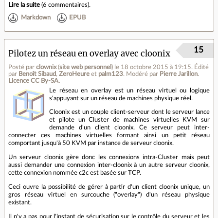
Lire la suite
(
6 commentaires
).
Markdown
EPUB
15
Pilotez un réseau en overlay avec cloonix
Posté par
clownix
(
site web personnel
)
le 18 octobre 2015 à 19:15
.
Édité
par
Benoît Sibaud
,
ZeroHeure
et
palm123
.
Modéré par
Pierre Jarillon
.
Licence CC By‑SA.
Le réseau en overlay est un réseau virtuel ou logique
s'appuyant sur un réseau de machines physique réel.
Cloonix est un couple client-serveur dont le serveur lance
et pilote un Cluster de machines virtuelles KVM sur
demande d'un client cloonix. Ce serveur peut inter-
connecter ces machines virtuelles formant ainsi un petit réseau
comportant jusqu'à 50 KVM par instance de serveur cloonix.
Un serveur cloonix gère donc les connexions intra-Cluster mais peut
aussi demander une connexion inter-cloonix à un autre serveur cloonix,
cette connexion nommée c2c est basée sur TCP.
Ceci ouvre la possibilité de gérer à partir d'un client cloonix unique, un
gros réseau virtuel en surcouche ("overlay") d'un réseau physique
existant.
Il n'y a pas pour l'instant de sécurisation sur le contrôle du serveur et les