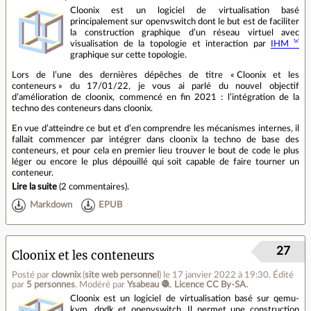
Cloonix est un logiciel de virtualisation basé
principalement sur openvswitch dont le but est de faciliter
la construction graphique d’un réseau virtuel avec
visualisation de la topologie et interaction par
IHM
graphique sur cette topologie.
Lors de l’une des dernières dépêches de titre « Cloonix et les
conteneurs » du 17/01/22, je vous ai parlé du nouvel objectif
d’amélioration de cloonix, commencé en fin 2021 : l’intégration de la
techno des conteneurs dans cloonix.
En vue d’atteindre ce but et d’en comprendre les mécanismes internes, il
fallait commencer par intégrer dans cloonix la techno de base des
conteneurs, et pour cela en premier lieu trouver le bout de code le plus
léger ou encore le plus dépouillé qui soit capable de faire tourner un
conteneur.
Lire la suite
(
2 commentaires
).
Markdown
EPUB
27
Cloonix et les conteneurs
Posté par
clownix
(
site web personnel
)
le 17 janvier 2022 à 19:30
.
Édité
par
5 personnes
.
Modéré par
Ysabeau 🧶
.
Licence CC By‑SA.
Cloonix est un logiciel de virtualisation basé sur qemu-
kvm, dpdk et openvswitch. Il permet une construction