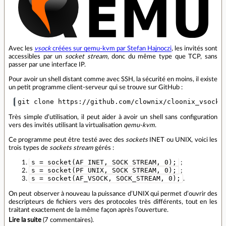
Avec les
vsock
créées sur qemu-kvm par Stefan Hajnoczi
, les invités sont
accessibles par un
socket stream
, donc du même type que TCP, sans
passer par une interface IP.
Pour avoir un shell distant comme avec SSH, la sécurité en moins, il existe
un petit programme client‐serveur qui se trouve sur GitHub :
Très simple d’utilisation, il peut aider à avoir un shell sans configuration
vers des invités utilisant la virtualisation
qemu-kvm
.
Ce programme peut être testé avec des
sockets
INET ou UNIX, voici les
trois types de
sockets stream
gérés :
s = socket(AF_INET, SOCK_STREAM, 0);
;
s = socket(PF_UNIX, SOCK_STREAM, 0);
;
s = socket(AF_VSOCK, SOCK_STREAM, 0);
.
On peut observer à nouveau la puissance d’UNIX qui permet d’ouvrir des
descripteurs de fichiers vers des protocoles très différents, tout en les
traitant exactement de la même façon après l’ouverture.
Lire la suite
(
7 commentaires
).