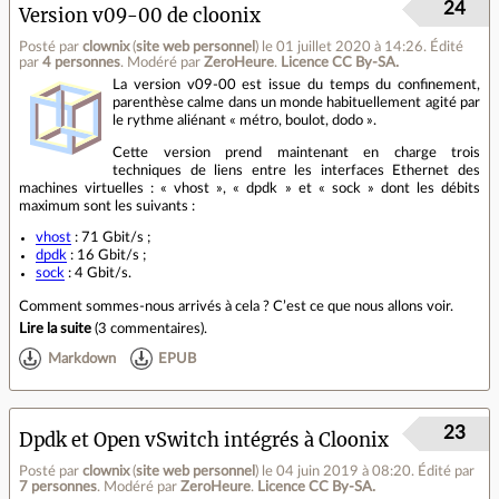
24
Version v09-00 de cloonix
Posté par
clownix
(
site web personnel
)
le 01 juillet 2020 à 14:26
.
Édité
par
4 personnes
.
Modéré par
ZeroHeure
.
Licence CC By‑SA.
La version v09-00 est issue du temps du confinement,
parenthèse calme dans un monde habituellement agité par
le rythme aliénant « métro, boulot, dodo ».
Cette version prend maintenant en charge trois
techniques de liens entre les interfaces Ethernet des
machines virtuelles : « vhost », « dpdk » et « sock » dont les débits
maximum sont les suivants :
vhost
: 71 Gbit/s ;
dpdk
: 16 Gbit/s ;
sock
: 4 Gbit/s.
Comment sommes‑nous arrivés à cela ? C’est ce que nous allons voir.
Lire la suite
(
3 commentaires
).
Markdown
EPUB
23
Dpdk et Open vSwitch intégrés à Cloonix
Posté par
clownix
(
site web personnel
)
le 04 juin 2019 à 08:20
.
Édité par
7 personnes
.
Modéré par
ZeroHeure
.
Licence CC By‑SA.