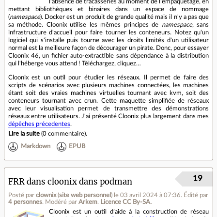
l'absence de tracasseries au moment de l'empaquetage, en
mettant bibliothèques et binaires dans un espace de nommage
(
namespace
). Docker est un produit de grande qualité mais il n'y a pas que
sa méthode. Cloonix utilise les mêmes principes de
namespace
, sans
infrastructure d'accueil pour faire tourner les conteneurs. Notez qu'un
logiciel qui s'installe puis tourne avec les droits limités d'un utilisateur
normal est la meilleure façon de décourager un pirate. Donc, pour essayer
Cloonix 46, un fichier auto-extractible sans dépendance à la distribution
qui l'héberge vous attend ! Téléchargez, cliquez…
Cloonix est un outil pour étudier les réseaux. Il permet de faire des
scripts de scénarios avec plusieurs machines connectées, les machines
étant soit des vraies machines virtuelles tournant avec kvm, soit des
conteneurs tournant avec crun. Cette maquette simplifiée de réseaux
avec leur visualisation permet de transmettre des démonstrations
réseaux entre utilisateurs. J'ai présenté Cloonix plus largement dans mes
dépêches précedentes
.
Lire la suite
(
0 commentaire
).
Markdown
EPUB
19
FRR dans cloonix dans podman
Posté par
clownix
(
site web personnel
)
le 03 avril 2024 à 07:36
.
Édité par
4 personnes
.
Modéré par
Arkem
.
Licence CC By‑SA.
Cloonix est un outil d’aide à la construction de réseau