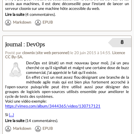
accès aux machines, il est donc déconseillé pour l'instant de lancer un
serveur cloonix sur une machine hôte accessible du web.
Lire la suite
(
4 commentaires
).
Markdown
EPUB
8
Journal
DevOps
Posté par
clownix
(
site web personnel
)
le 20 juin 2015 à 14:55
.
Licence
CC By‑SA.
DevOps est (était) un mot nouveau (pour moi), j'ai un peu
cherché ce qu'il signifiait et malgré une certaine dose de buzz
commercial, j'ai apprécié le fait qu'il existe.
En effet c'est un mot assez flou désignant une branche de la
méthode agile mais qui est bien plus fortement accroché à
l'open-source puisqu'elle peut être utilisé aussi pour désigner des
groupes de logiciels open-sources utilisés ensemble pour améliorer le
cycle de tests des systèmes.
Voici une vidéo exemple:
https://vimeo.com/album/3444365/video/130717121
Si
(…)
Lire la suite
(
14 commentaires
).
Markdown
EPUB