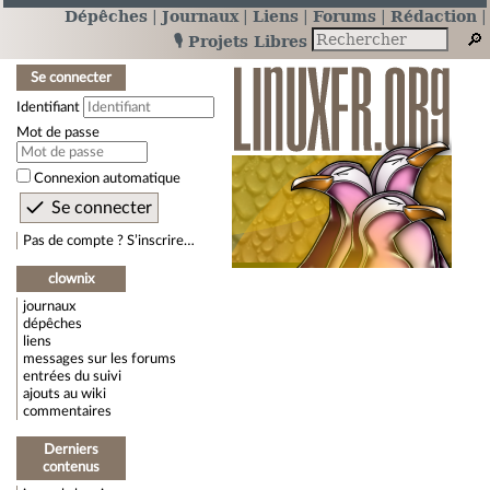
Dépêches
Journaux
Liens
Forums
Rédaction
🎙️ Projets Libres
Se connecter
Identifiant
Mot de passe
Connexion automatique
Pas de compte ? S’inscrire…
clownix
journaux
dépêches
liens
messages sur les forums
entrées du suivi
ajouts au wiki
commentaires
Derniers
contenus