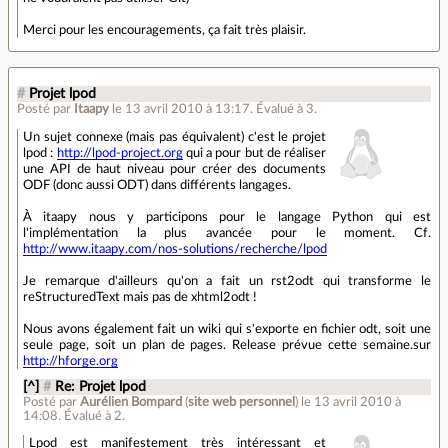
Merci pour les encouragements, ça fait très plaisir.
#
Projet lpod
Posté par
Itaapy
le 13 avril 2010 à 13:17
.
Évalué à
3
.
Un sujet connexe (mais pas équivalent) c'est le projet
lpod :
http://lpod-project.org
qui a pour but de réaliser
une API de haut niveau pour créer des documents
ODF (donc aussi ODT) dans différents langages.
À itaapy nous y participons pour le langage Python qui est
l'implémentation la plus avancée pour le moment. Cf.
http://www.itaapy.com/nos-solutions/recherche/lpod
Je remarque d'ailleurs qu'on a fait un rst2odt qui transforme le
reStructuredText mais pas de xhtml2odt !
Nous avons également fait un wiki qui s'exporte en fichier odt, soit une
seule page, soit un plan de pages. Release prévue cette semaine.sur
http://hforge.org
[^]
#
Re: Projet lpod
Posté par
Aurélien Bompard
(
site web personnel
)
le 13 avril 2010 à
14:08
.
Évalué à
2
.
Lpod est manifestement très intéressant et