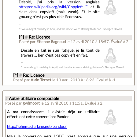
Désolé, j'ai pris la version anglaise
http://en.wikipedia.org/wiki/Copyleft
et là
c'est dans copyleft (mais weak). Et le site
gnu.org n'est pas plus clair là-dessus.
"It was a bright cold day in April, and the clocks were striking thirteen" - Georges Orwell
[^]
#
Re: Licence
Posté par
Etienne Bagnoud
le 12 avril 2010 à 18:57
.
Évalué à
2
.
Désolé en fait je suis fatigué, je lis tout de
travers ... ben c'est pas copyleft en fait.
"It was a bright cold day in April, and the clocks were striking thirteen" - Georges Orwell
[^]
#
Re: Licence
Posté par
Alain Ternet
le 13 avril 2010 à 18:23
.
Évalué à
-1
.
#
Autre utilitaire comparable
Posté par
gvdmoort
le 12 avril 2010 à 11:51
.
Évalué à
2
.
À ma connaissance, il existait déjà un utilitaire
effectuant cette conversion: Pandoc
http://johnmacfarlane.net/pandoc/
Mais la conversion vers l'ODT n'est apparue que sur une version