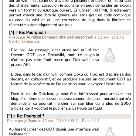
Sur un wiki il est facile de travailler à plusieurs et d'avoir un historique
des changements. Lorsqu'on le souhaite on peut demander un export
vers un format bureautique ouvert. Et utiliser l'XHTML directement
permet d'avoir une librairie généralisée, sans ajout de code compliqué
au code du wiki et où une correction de bug dans la librairie se
répercute automatiquement sur tous.
[^]
#
Re: Pourquoi ?
Posté par
Aurélien Bompard
(
site web personnel
)
le 12 avril 2010 à
09:43
.
Évalué à
6
.
Pile poil. Au passage, c'est aussi moi qui ai fait
l'export ODT pour Dokuwiki, mais ce plugin-là
n'utilise pas xhtml2odt parce que Dokuwiki a sa
propre API.
L'idée, dans le cas d'un wiki comme Doku ou Trac, est d'écrire sa doc
dedans, en collaboratif, et de produire ensuite un document ODT au
format de la société ou de l'association pour l'envoyer à l'extérieur.
Dans le cas de Dotclear, ça peut être intéressant pour archiver son
blog. J'ai même une personne assez connue de la communauté qui m'a
demandé si ça pourrait marcher sur son blog qui a plus de 2000
articles, car il voudrait le publier sur La Poule ou l'Œuf.
[^]
#
Re: Pourquoi ?
Posté par
jeffcom
le 12 avril 2010 à 05:11
.
Évalué à
5
.
Au hasard : créer des ODT depuis une interface web
facilement ?