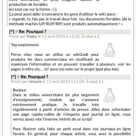
production de livrables
(en tout cas sur la forme ;-) ).
Ça peut aussi aider à convaincre les gens d'utiliser le wiki aussi :
« regarde, tu fais pas le travail deux fois, tes documents/livrables (de la
méthode machin/UP/RUP/RIP) sont produits automatiquement ! »
[^]
#
Re: Pourquoi ?
Posté par
Itaapy
le 13 avril 2010 à 13:20
.
Évalué à
2
.
Yep exactement.
Perso chez nous on utilise un wiki2odt pour
produire les docs commerciaux en réutilisant au
maximum l'information et en pouvant travailler à plusieurs, voir les
pages à relire etc.... (cf aussi ma note sur le projet lpod plus bas).
[^]
#
Re: Pourquoi ?
Posté par
ratoune
le 13 avril 2010 à 15:04
.
Évalué à
1
.
Bonjour,
Dans le milieu universitaire (et plus largement
d'enseignement), module qui s'annonce
extrêmement pratique. Je travaille très
régulièrement à partir d'articles de presse. Allez donc reformater
une page copiée-collée de n'importe quel journal en ligne, vous
verrez assez vite l'énorme intérêt de ce script!
Pour illustrer cela, faite un petit essai dans vos journaux en ligne
favoris. En général, pour chaque article, vous avez la possibilité