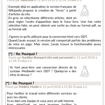
Posté par
ndesmoul
le 12 avril 2010 à 12:36
.
Évalué à
3
.
Exemple déjà en application: la version française de
Wikipedia propose la création de ''livres'' à partir
d'articles du site.
En gros on sélectionne différents articles, dont on
peut régler l'ordre d'apparition dans le futur livre. Une fois cette
sélection faite, on peut obtenir une sortie au choix au format pdf, ou
au format odt.
J'ignore ce qu'ils utilisent pour la conversion html vers ODT.
Quand j'avais essayé, la version odt comportait parfois des problèmes
de mise en page. Mais sinon, j'avais trouvé la fonctionnalité assez
intéressante.
[^]
#
Re: Pourquoi ?
Posté par
Aurélien Bompard
(
site web personnel
)
le 12 avril 2010 à
12:38
.
Évalué à
3
.
Ils font peut-être une conversion directe de la
syntaxe Mediawiki vers ODT ? Quelqu'un a des
infos là-dessus ?
[^]
#
Re: Pourquoi ?
Posté par
Frédéric Heulin
le 12 avril 2010 à 15:30
.
Évalué à
2
.
Pour faciliter le travail entre différents services ou
avec tes clients.
Tu es dans une équipe et vous avez un wiki interne.
Avec xhtml2odt, on peut imaginer faciliter la