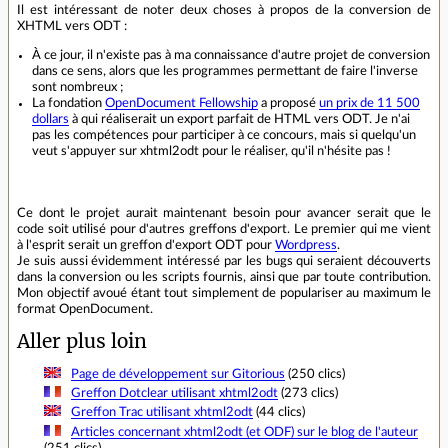
Il est intéressant de noter deux choses à propos de la conversion de
XHTML vers ODT :
À ce jour, il n'existe pas à ma connaissance d'autre projet de conversion
dans ce sens, alors que les programmes permettant de faire l'inverse
sont nombreux ;
La fondation
OpenDocument Fellowship
a proposé
un prix de 11 500
dollars
à qui réaliserait un export parfait de HTML vers ODT. Je n'ai
pas les compétences pour participer à ce concours, mais si quelqu'un
veut s'appuyer sur xhtml2odt pour le réaliser, qu'il n'hésite pas !
Ce dont le projet aurait maintenant besoin pour avancer serait que le
code soit utilisé pour d'autres greffons d'export. Le premier qui me vient
à l'esprit serait un greffon d'export ODT pour
Wordpress
.
Je suis aussi évidemment intéressé par les bugs qui seraient découverts
dans la conversion ou les scripts fournis, ainsi que par toute contribution.
Mon objectif avoué étant tout simplement de populariser au maximum le
format OpenDocument.
Aller plus loin
Page de développement sur Gitorious
(250 clics)
Greffon Dotclear utilisant xhtml2odt
(273 clics)
Greffon Trac utilisant xhtml2odt
(44 clics)
Articles concernant xhtml2odt (et ODF) sur le blog de l'auteur
(251 clics)