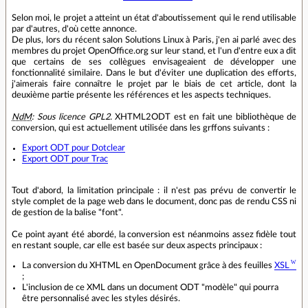
Selon moi, le projet a atteint un état d'aboutissement qui le rend utilisable
par d'autres, d'où cette annonce.
De plus, lors du récent salon Solutions Linux à Paris, j'en ai parlé avec des
membres du projet OpenOffice.org sur leur stand, et l'un d'entre eux a dit
que certains de ses collègues envisageaient de développer une
fonctionnalité similaire. Dans le but d'éviter une duplication des efforts,
j'aimerais faire connaître le projet par le biais de cet article, dont la
deuxième partie présente les références et les aspects techniques.
NdM
: Sous licence GPL2.
XHTML2ODT est en fait une bibliothèque de
conversion, qui est actuellement utilisée dans les grffons suivants :
Export ODT pour Dotclear
Export ODT pour Trac
Tout d'abord, la limitation principale : il n'est pas prévu de convertir le
style complet de la page web dans le document, donc pas de rendu CSS ni
de gestion de la balise "font".
Ce point ayant été abordé, la conversion est néanmoins assez fidèle tout
en restant souple, car elle est basée sur deux aspects principaux :
La conversion du XHTML en OpenDocument grâce à des feuilles
XSL
;
L'inclusion de ce XML dans un document ODT "modèle" qui pourra
être personnalisé avec les styles désirés.