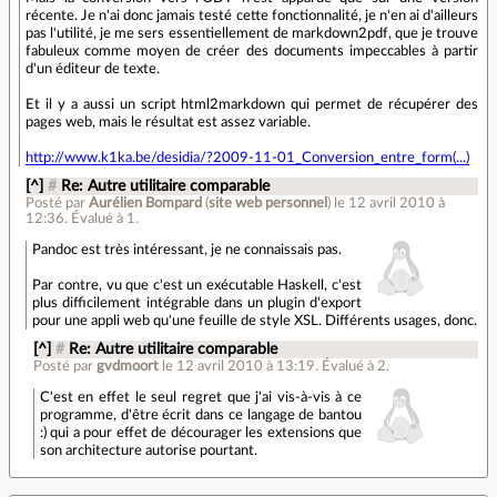
récente. Je n'ai donc jamais testé cette fonctionnalité, je n'en ai d'ailleurs
pas l'utilité, je me sers essentiellement de markdown2pdf, que je trouve
fabuleux comme moyen de créer des documents impeccables à partir
d'un éditeur de texte.
Et il y a aussi un script html2markdown qui permet de récupérer des
pages web, mais le résultat est assez variable.
http://www.k1ka.be/desidia/?2009-11-01_Conversion_entre_form(...)
[^]
#
Re: Autre utilitaire comparable
Posté par
Aurélien Bompard
(
site web personnel
)
le 12 avril 2010 à
12:36
.
Évalué à
1
.
Pandoc est très intéressant, je ne connaissais pas.
Par contre, vu que c'est un exécutable Haskell, c'est
plus difficilement intégrable dans un plugin d'export
pour une appli web qu'une feuille de style XSL. Différents usages, donc.
[^]
#
Re: Autre utilitaire comparable
Posté par
gvdmoort
le 12 avril 2010 à 13:19
.
Évalué à
2
.
C'est en effet le seul regret que j'ai vis-à-vis à ce
programme, d'être écrit dans ce langage de bantou
:) qui a pour effet de décourager les extensions que
son architecture autorise pourtant.