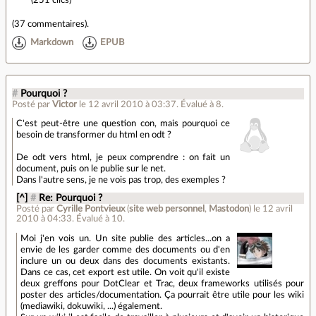
(
37 commentaires
).
Markdown
EPUB
#
Pourquoi ?
Posté par
Victor
le 12 avril 2010 à 03:37
.
Évalué à
8
.
C'est peut-être une question con, mais pourquoi ce
besoin de transformer du html en odt ?
De odt vers html, je peux comprendre : on fait un
document, puis on le publie sur le net.
Dans l'autre sens, je ne vois pas trop, des exemples ?
[^]
#
Re: Pourquoi ?
Posté par
Cyrille Pontvieux
(
site web personnel
,
Mastodon
)
le 12 avril
2010 à 04:33
.
Évalué à
10
.
Moi j'en vois un. Un site publie des articles...on a
envie de les garder comme des documents ou d'en
inclure un ou deux dans des documents existants.
Dans ce cas, cet export est utile. On voit qu'il existe
deux greffons pour DotClear et Trac, deux frameworks utilisés pour
poster des articles/documentation. Ça pourrait être utile pour les wiki
(mediawiki, dokuwiki, ...) également.