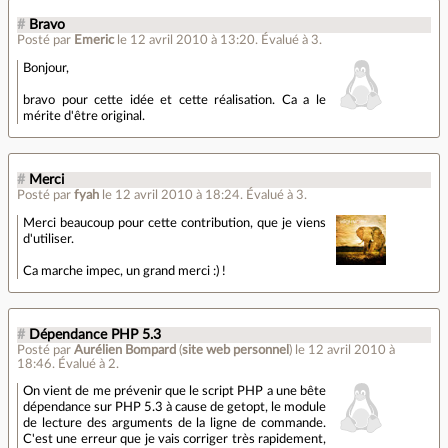
#
Bravo
Posté par
Emeric
le 12 avril 2010 à 13:20
.
Évalué à
3
.
Bonjour,
bravo pour cette idée et cette réalisation. Ca a le
mérite d'être original.
#
Merci
Posté par
fyah
le 12 avril 2010 à 18:24
.
Évalué à
3
.
Merci beaucoup pour cette contribution, que je viens
d'utiliser.
Ca marche impec, un grand merci :) !
#
Dépendance PHP 5.3
Posté par
Aurélien Bompard
(
site web personnel
)
le 12 avril 2010 à
18:46
.
Évalué à
2
.
On vient de me prévenir que le script PHP a une bête
dépendance sur PHP 5.3 à cause de getopt, le module
de lecture des arguments de la ligne de commande.
C'est une erreur que je vais corriger très rapidement,