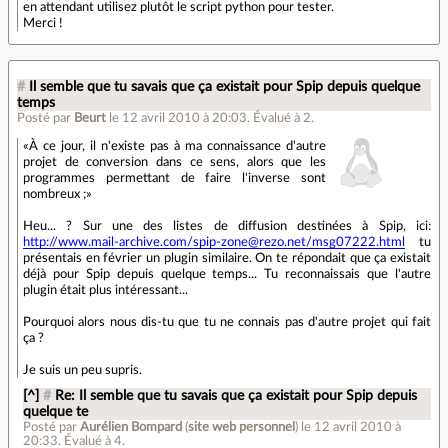
en attendant utilisez plutôt le script python pour tester.
Merci !
#
Il semble que tu savais que ça existait pour Spip depuis quelque
temps
Posté par
Beurt
le 12 avril 2010 à 20:03
.
Évalué à
2
.
À ce jour, il n'existe pas à ma connaissance d'autre
projet de conversion dans ce sens, alors que les
programmes permettant de faire l'inverse sont
nombreux ;
Heu... ? Sur une des listes de diffusion destinées à Spip, ici:
http://www.mail-archive.com/spip-zone@rezo.net/msg07222.html
tu
présentais en février un plugin similaire. On te répondait que ça existait
déjà pour Spip depuis quelque temps... Tu reconnaissais que l'autre
plugin était plus intéressant...
Pourquoi alors nous dis-tu que tu ne connais pas d'autre projet qui fait
ça ?
Je suis un peu supris.
[^]
#
Re: Il semble que tu savais que ça existait pour Spip depuis
quelque te
Posté par
Aurélien Bompard
(
site web personnel
)
le 12 avril 2010 à
20:33
.
Évalué à
4
.