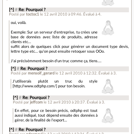
[^]
#
Re: Pourquoi ?
Posté par
toctoc1
le 12 avril 2010 à 09:46
.
Évalué à
4
.
oui, voilà.
Exemple: Sur un serveur d'entreprise, tu crées une
base de données avec liste de produits, adresse
clients etc…
suffit alors de quelques click pour générer un document type devis,
lettre type etc… qu'on peut ensuite retoquer sous OOo.
J'ai précisémment besoin d'un truc comme ça, tiens….
[^]
#
Re: Pourquoi ?
Posté par
mensoif_gerard
le 12 avril 2010 à 12:32
.
Évalué à
3
.
J'utiliserais plutôt un truc du style
[http://www.odtphp.com/] pour ton besoin.
[^]
#
Re: Pourquoi ?
Posté par
jeffcom
le 12 avril 2010 à 20:37
.
Évalué à
3
.
En effet, pour ce besoin précis, odtphp est tout
aussi indiqué, tout dépend ensuite des données à
gérer, de la finalité de l'export...
[^]
#
Re: Pourquoi ?