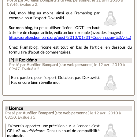
Posté par
Aurélien Bompard
(
site web personnel
)
le 12 avril 2010 à
09:46
.
Évalué à
2
.
Oui, mon blog au moins, ainsi que Framablog par
exemple pour l'export Dokuwiki.
Sur mon blog, tu peux utiliser l'icône "ODT" en haut
à droite de chaque article, voilà un bon exemple (avec des images) :
http://aurelien.bompard.org/post/2010/01/31/Copenhague-%3A-l(...)
Chez Framablog, l'icône est tout en bas de l'article, en dessous du
formulaire d'ajout de commentaires.
[^]
#
Re: démo
Posté par
Aurélien Bompard
(
site web personnel
)
le 12 avril 2010 à
09:47
.
Évalué à
2
.
Euh, pardon, pour l'export Dotclear, pas Dokuwiki.
Pas encore bien réveillé moi.
#
Licence
Posté par
Aurélien Bompard
(
site web personnel
)
le 12 avril 2010 à
09:50
.
Évalué à
5
.
J'aimerais apporter une précision sur la licence : c'est
GPL v2
ou ultérieure
. Dans un souci de compatibilité
maximale.