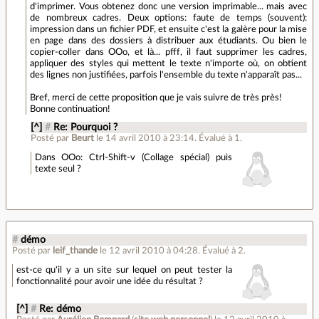
d'imprimer. Vous obtenez donc une version imprimable... mais avec
de nombreux cadres. Deux options: faute de temps (souvent):
impression dans un fichier PDF, et ensuite c'est la galère pour la mise
en page dans des dossiers à distribuer aux étudiants. Ou bien le
copier-coller dans OOo, et là... pfff, il faut supprimer les cadres,
appliquer des styles qui mettent le texte n'importe où, on obtient
des lignes non justifiées, parfois l'ensemble du texte n'apparaît pas...
Bref, merci de cette proposition que je vais suivre de très près!
Bonne continuation!
[^]
#
Re: Pourquoi ?
Posté par
Beurt
le 14 avril 2010 à 23:14
.
Évalué à
1
.
Dans OOo: Ctrl-Shift-v (Collage spécial) puis
texte seul ?
#
démo
Posté par
leif_thande
le 12 avril 2010 à 04:28
.
Évalué à
2
.
est-ce qu'il y a un site sur lequel on peut tester la
fonctionnalité pour avoir une idée du résultat ?
[^]
#
Re: démo