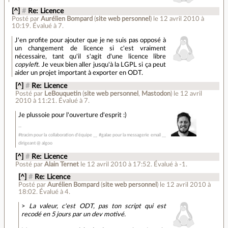
[^]
#
Re: Licence
Posté par
Aurélien Bompard
(
site web personnel
)
le 12 avril 2010 à
10:19
.
Évalué à
7
.
J'en profite pour ajouter que je ne suis pas opposé à
un changement de licence si c'est vraiment
nécessaire, tant qu'il s'agit d'une licence libre
copyleft
. Je veux bien aller jusqu'à la LGPL si ça peut
aider un projet important à exporter en ODT.
[^]
#
Re: Licence
Posté par
LeBouquetin
(
site web personnel
,
Mastodon
)
le 12 avril
2010 à 11:21
.
Évalué à
7
.
Je plussoie pour l'ouverture d'esprit :)
#tracim pour la collaboration d'équipe __ #galae pour la messagerie email __
dirigeant @ algoo
[^]
#
Re: Licence
Posté par
Alain Ternet
le 12 avril 2010 à 17:52
.
Évalué à
-1
.
[^]
#
Re: Licence
Posté par
Aurélien Bompard
(
site web personnel
)
le 12 avril 2010 à
18:02
.
Évalué à
4
.
>
La valeur, c'est ODT, pas ton script qui est
recodé en 5 jours par un dev motivé.