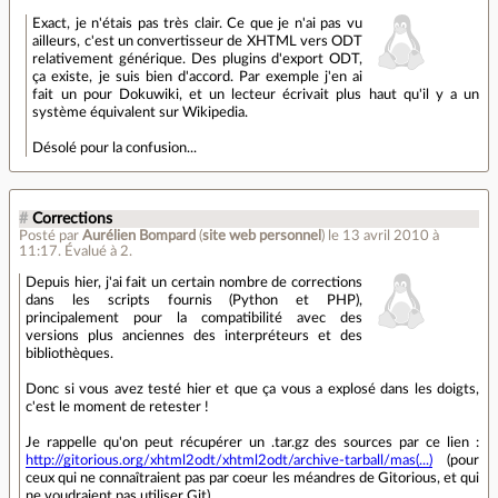
Exact, je n'étais pas très clair. Ce que je n'ai pas vu
ailleurs, c'est un convertisseur de XHTML vers ODT
relativement générique. Des plugins d'export ODT,
ça existe, je suis bien d'accord. Par exemple j'en ai
fait un pour Dokuwiki, et un lecteur écrivait plus haut qu'il y a un
système équivalent sur Wikipedia.
Désolé pour la confusion...
#
Corrections
Posté par
Aurélien Bompard
(
site web personnel
)
le 13 avril 2010 à
11:17
.
Évalué à
2
.
Depuis hier, j'ai fait un certain nombre de corrections
dans les scripts fournis (Python et PHP),
principalement pour la compatibilité avec des
versions plus anciennes des interpréteurs et des
bibliothèques.
Donc si vous avez testé hier et que ça vous a explosé dans les doigts,
c'est le moment de retester !
Je rappelle qu'on peut récupérer un .tar.gz des sources par ce lien :
http://gitorious.org/xhtml2odt/xhtml2odt/archive-tarball/mas(...)
(pour
ceux qui ne connaîtraient pas par coeur les méandres de Gitorious, et qui
ne voudraient pas utiliser Git)