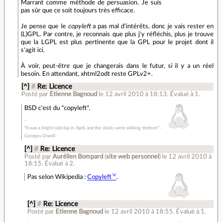
Marrant comme méthode de persuasion. Je suis
pas sûr que ce soit toujours très efficace.
Je pense que le
copyleft
a pas mal d'intérêts, donc je vais rester en
(L)GPL. Par contre, je reconnais que plus j'y réfléchis, plus je trouve
que la LGPL est plus pertinente que la GPL pour le projet dont il
s'agit ici.
À voir, peut-être que je changerais dans le futur, si il y a un réel
besoin. En attendant, xhtml2odt reste GPLv2+.
[^]
#
Re: Licence
Posté par
Etienne Bagnoud
le 12 avril 2010 à 18:13
.
Évalué à
1
.
BSD c'est du "copyleft".
"It was a bright cold day in April, and the clocks were striking thirteen" -
Georges Orwell
[^]
#
Re: Licence
Posté par
Aurélien Bompard
(
site web personnel
)
le 12 avril 2010 à
18:15
.
Évalué à
2
.
Pas selon Wikipedia :
Copyleft
.
[^]
#
Re: Licence
Posté par
Etienne Bagnoud
le 12 avril 2010 à 18:55
.
Évalué à
1
.