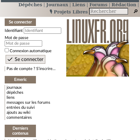
Dépêches
Journaux
Liens
Forums
Rédaction
🎙️ Projets Libres
Se connecter
Identifiant
Mot de passe
Connexion automatique
Pas de compte ? S’inscrire…
Emeric
journaux
dépêches
liens
messages sur les forums
entrées du suivi
ajouts au wiki
commentaires
Derniers
contenus