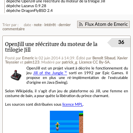
dépêche
OpenJill une réécriture du moteur de la trilogie Jill
dépêche
Lazarus 0.9.28
dépêche
DragonFlyBSD 2.4
Flux Atom de Emeric
Trier par :
date
note
intérêt
dernier
commentaire
36
OpenJill une réécriture du moteur de la
trilogie Jill
Posté par
Emeric
le 02 juin 2014 à 14:39
.
Édité par
Benoît Sibaud
,
Xavier
Teyssier
et
palm123
.
Modéré par
patrick_g
.
Licence CC By‑SA.
OpenJill est un projet visant à décrire le fonctionnement du
jeu
Jill of the Jungle
sorti en 1992 par Epic Games. Il
propose en plus une ré-implémentation de l'exécutable
d'origine en Java (Swing).
Selon Wikipédia, il s'agit d'un jeu de plateforme où Jill, une femme en
costume de bain, a pour quête la libération du prince charmant.
Les sources sont distribuées sous
licence MPL
.