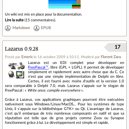
Un wiki est mis en place pour la documentation.
Lire la suite
(
15 commentaires
).
Markdown
EPUB
17
Lazarus 0.9.28
Posté par
Emeric
le 16 octobre 2009 à 10:11
.
Modéré par
Florent Zara
.
Lazarus est un EDI complet pour développer en
FreePascal
, libre (GPL + LGPL). Il permet de développer
simplement et rapidement avec autre chose que du C. Ce
n'est pas une simple implémentation de Delphi en libre.
Certes, il est fourni avec moins d'outils et la version 1.0
sera comparable à Delphi 7.0, mais Lazarus s'appuie sur le slogan de
FreePascal : «
Write once, compile everywhere
».
Grâce à Lazarus, vos applications graphiques pourront être exécutées
nativement sous Windows/Linux/MacOS... Pour les systèmes de type
Unix, il s'appuie sur la bibliothèque GTK+ ou Qt. L'avantage de Lazarus,
c'est qu'il embarque de très nombreux composants en natif et que sa
réputation est telle que de gros projets comme Zeos ou Synapse
fonctionnent grâce à lui. Le développement est simple et rapide.