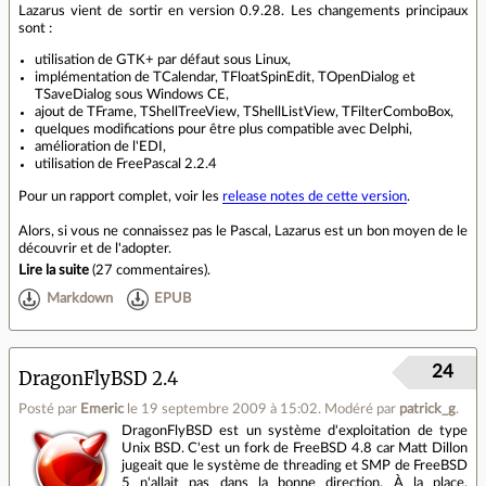
Lazarus vient de sortir en version 0.9.28. Les changements principaux
sont :
utilisation de GTK+ par défaut sous Linux,
implémentation de TCalendar, TFloatSpinEdit, TOpenDialog et
TSaveDialog sous Windows CE,
ajout de TFrame, TShellTreeView, TShellListView, TFilterComboBox,
quelques modifications pour être plus compatible avec Delphi,
amélioration de l'EDI,
utilisation de FreePascal 2.2.4
Pour un rapport complet, voir les
release notes de cette version
.
Alors, si vous ne connaissez pas le Pascal, Lazarus est un bon moyen de le
découvrir et de l'adopter.
Lire la suite
(
27 commentaires
).
Markdown
EPUB
24
DragonFlyBSD 2.4
Posté par
Emeric
le 19 septembre 2009 à 15:02
.
Modéré par
patrick_g
.
DragonFlyBSD est un système d'exploitation de type
Unix BSD. C'est un fork de FreeBSD 4.8 car Matt Dillon
jugeait que le système de threading et SMP de FreeBSD
5 n'allait pas dans la bonne direction. À la place,