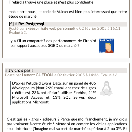
Firebird à trouvé une place et n'est plus confidentiel
mais entre nous , le code de Vulcan est bien plus interessant que cette
étude de marché
[^]
#
Re: Postgresql
Posté par
skeespin
(
site web personnel
)
le 02 février 2005 à 16:11
.
Évalué à
2
.
y a t'il un comparatif des performances de Firebird
par rapport aux autres SGBD du marché ?
#
J'y crois pas !
Posté par
Laurent GUEDON
le 02 février 2005 à 14:36
.
Évalué à
6
.
D'après l'étude d'Evans Data, sur un panel de 406
développeurs (dont 26% travaillent chez de « gros
» éditeurs), 23% ont déclaré utiliser Firebird, 21%
Microsoft Access et 13% SQL Server, deux
applications Microsoft.
C'est qui les « gros » éditeurs ? Parce que moi franchement, je n'y crois
pas vraiment à cette étude ! Même si on compte les vielles applications
sous Interbase, j'imagine mal sa part de marché supérieur à 2 ou 3%. Et