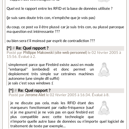
Quel est le rapport entre les RFID et la base de données utilisée ?
(je suis sans doute très con, n'empêche que je vois pas)
du coup, ce post va il être plussé car je suis très con, ou plussé parceque
ma question est intéressante ???
ou bien sera t'il moinssé par esprit de contradiction ???
[^]
#
Re: Quel rapport ?
Posté par
Philippe Makowski
(
site web personnel
)
le 02 février 2005 à
15:56
.
Évalué à
2
.
simplement parce que Firebird existe aussi en mode
"embarqué" (embeded) et donc permet un
deploiement très simple sur cetraines machines
autonome (une simple dll suffit)
je sais c'est sous windows :(
[^]
#
Re: Quel rapport ?
Posté par
Jerome Alet
le 02 février 2005 à 16:34
.
Évalué à
8
.
je ne discute pas cela, mais les RFID étant des
marqueurs fonctionnant par radio-fréquence (sauf
si je me gourre) je ne vois pas en quoi firebird est
plus compatible avec cette technologie que
n'importe quelle autre base de données ou n'importe quel logiciel de
traitement de texte par exemple...