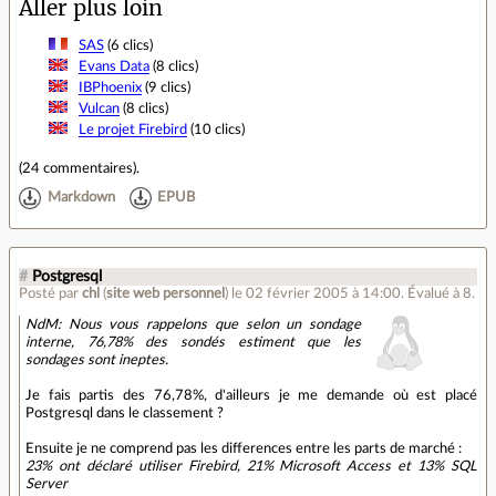
Aller plus loin
SAS
(6 clics)
Evans Data
(8 clics)
IBPhoenix
(9 clics)
Vulcan
(8 clics)
Le projet Firebird
(10 clics)
(
24 commentaires
).
Markdown
EPUB
#
Postgresql
Posté par
chl
(
site web personnel
)
le 02 février 2005 à 14:00
.
Évalué à
8
.
NdM: Nous vous rappelons que selon un sondage
interne, 76,78% des sondés estiment que les
sondages sont ineptes.
Je fais partis des 76,78%, d'ailleurs je me demande où est placé
Postgresql dans le classement ?
Ensuite je ne comprend pas les differences entre les parts de marché :
23% ont déclaré utiliser Firebird, 21% Microsoft Access et 13% SQL
Server