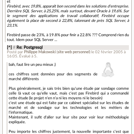
et
Firebird, avec 19,8%, apparaît bon second dans les solutions d'entreprise.
Derrière SQL Server, à 25,25%, mais surtout, devant Oracle à 19,6%. Sur
le segment des applications de travail collaboratif, Firebird occupe
également la place de second à 22,8%, talonnant de près SQL Server, à
23,1%.
Firebird passe de 23%, à 19.8% pour finir a 22.8% ??? Comprend rien du
tout. Idem pour SQL Server ...
[^]
#
Re: Postgresql
Posté par
Philippe Makowski
(
site web personnel
)
le 02 février 2005 à
16:05
.
Évalué à
5
.
bah, faut lire un peu mieux ;)
ces chiffres sont données pour des segments de
marché différents
Plus généralement, je sais très bien qu'une étude par sondage comme
celle là vaut ce qu'elle vaut, mais c'est pas Firebird qui a commandé
cette étude (le projet n'en n'a ni les moyens ni le besoin)
c'est une étude qui est faite par ce cabinet spécialisé sur les études de
marché et de sondage sur les technologies et les métiers de
l'informatique.
Maintenant, il sufit d'aller sur leur site pour voir leur méthodologie
expliquée.
Peu importe les chiffres justement, la nouvelle importante c'est que