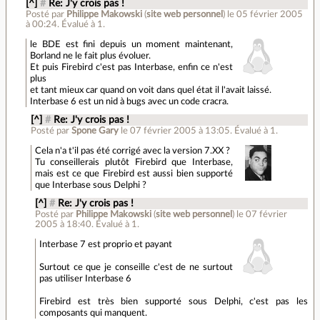
[^]
#
Re: J'y crois pas !
Posté par
Philippe Makowski
(
site web personnel
)
le 05 février 2005
à 00:24
.
Évalué à
1
.
le BDE est fini depuis un moment maintenant,
Borland ne le fait plus évoluer.
Et puis Firebird c'est pas Interbase, enfin ce n'est
plus
et tant mieux car quand on voit dans quel état il l'avait laissé.
Interbase 6 est un nid à bugs avec un code cracra.
[^]
#
Re: J'y crois pas !
Posté par
Spone Gary
le 07 février 2005 à 13:05
.
Évalué à
1
.
Cela n'a t'il pas été corrigé avec la version 7.XX ?
Tu conseillerais plutôt Firebird que Interbase,
mais est ce que Firebird est aussi bien supporté
que Interbase sous Delphi ?
[^]
#
Re: J'y crois pas !
Posté par
Philippe Makowski
(
site web personnel
)
le 07 février
2005 à 18:40
.
Évalué à
1
.
Interbase 7 est proprio et payant
Surtout ce que je conseille c'est de ne surtout
pas utiliser Interbase 6
Firebird est très bien supporté sous Delphi, c'est pas les
composants qui manquent.