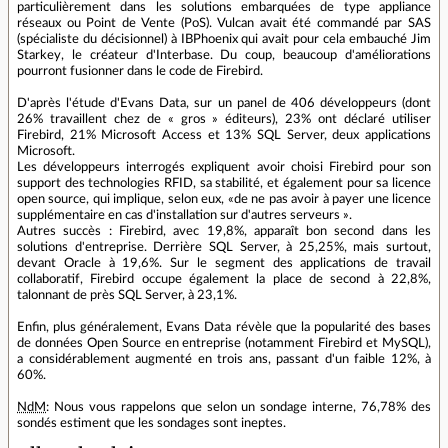
particulièrement dans les solutions embarquées de type appliance
réseaux ou Point de Vente (PoS). Vulcan avait été commandé par SAS
(spécialiste du décisionnel) à IBPhoenix qui avait pour cela embauché Jim
Starkey, le créateur d'Interbase. Du coup, beaucoup d'améliorations
pourront fusionner dans le code de Firebird.
D'après l'étude d'Evans Data, sur un panel de 406 développeurs (dont
26% travaillent chez de « gros » éditeurs), 23% ont déclaré utiliser
Firebird, 21% Microsoft Access et 13% SQL Server, deux applications
Microsoft.
Les développeurs interrogés expliquent avoir choisi Firebird pour son
support des technologies RFID, sa stabilité, et également pour sa licence
open source, qui implique, selon eux, «de ne pas avoir à payer une licence
supplémentaire en cas d'installation sur d'autres serveurs ».
Autres succès : Firebird, avec 19,8%, apparaît bon second dans les
solutions d'entreprise. Derrière SQL Server, à 25,25%, mais surtout,
devant Oracle à 19,6%. Sur le segment des applications de travail
collaboratif, Firebird occupe également la place de second à 22,8%,
talonnant de près SQL Server, à 23,1%.
Enfin, plus généralement, Evans Data révèle que la popularité des bases
de données Open Source en entreprise (notamment Firebird et MySQL),
a considérablement augmenté en trois ans, passant d'un faible 12%, à
60%.
NdM
: Nous vous rappelons que selon un sondage interne, 76,78% des
sondés estiment que les sondages sont ineptes.