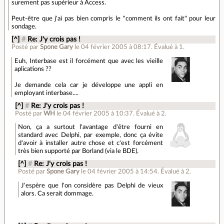
surement pas supérieur à Access.
Peut-être que j'ai pas bien compris le "comment ils ont fait" pour leur
sondage.
[^]
#
Re: J'y crois pas !
Posté par
Spone Gary
le 04 février 2005 à 08:17
.
Évalué à
1
.
Euh, Interbase est il forcément que avec les vieille
aplications ??
Je demande cela car je développe une appli en
employant interbase....
[^]
#
Re: J'y crois pas !
Posté par
WH
le 04 février 2005 à 10:37
.
Évalué à
2
.
Non, ça a surtout l'avantage d'être fourni en
standard avec Delphi, par exemple, donc ça évite
d'avoir à installer autre chose et c'est forcément
très bien supporté par Borland (via le BDE).
[^]
#
Re: J'y crois pas !
Posté par
Spone Gary
le 04 février 2005 à 14:54
.
Évalué à
2
.
J'espère que l'on considère pas Delphi de vieux
alors. Ca serait dommage.