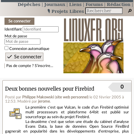
Dépêches
Journaux
Liens
Forums
Rédaction
🎙️ Projets Libres
Se connecter
Identifiant
Mot de passe
Connexion automatique
Pas de compte ? S’inscrire…
0
Deux bonnes nouvelles pour Firebird
Posté par
Philippe Makowski
(
site web personnel
)
le 02 février 2005 à
12:53
.
Modéré par
jerome
.
La première c'est que Vulcan, le code d'un Firebird optimisé
multi processeurs et plateforme 64bit est publié sur
sourceforge au sein du projet Firebird.
La deuxième c'est que selon une étude du cabinet d'analyse
Evans Data, la base de données Open Source FireBird
gagnerait en popularité dans les développements d'entreprise, plus