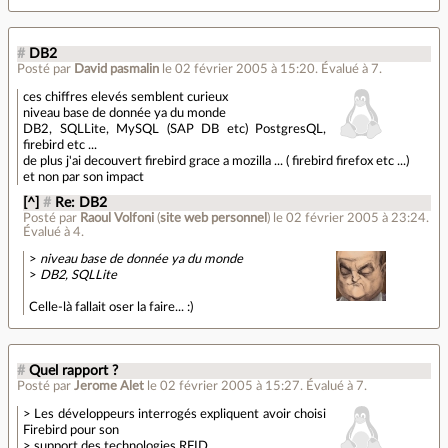
#
DB2
Posté par
David pasmalin
le 02 février 2005 à 15:20
.
Évalué à
7
.
ces chiffres elevés semblent curieux
niveau base de donnée ya du monde
DB2, SQLLite, MySQL (SAP DB etc) PostgresQL,
firebird etc ...
de plus j'ai decouvert firebird grace a mozilla ... ( firebird firefox etc ...)
et non par son impact
[^]
#
Re: DB2
Posté par
Raoul Volfoni
(
site web personnel
)
le 02 février 2005 à 23:24
.
Évalué à
4
.
>
niveau base de donnée ya du monde
>
DB2, SQLLite
Celle-là fallait oser la faire... :)
#
Quel rapport ?
Posté par
Jerome Alet
le 02 février 2005 à 15:27
.
Évalué à
7
.
> Les développeurs interrogés expliquent avoir choisi
Firebird pour son
> support des technologies RFID