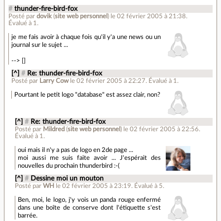
#
thunder-fire-bird-fox
Posté par
dovik
(
site web personnel
)
le 02 février 2005 à 21:38
.
Évalué à
1
.
je me fais avoir à chaque fois qu'il y'a une news ou un
journal sur le sujet ...
--> []
[^]
#
Re: thunder-fire-bird-fox
Posté par
Larry Cow
le 02 février 2005 à 22:27
.
Évalué à
1
.
Pourtant le petit logo "database" est assez clair, non?
[^]
#
Re: thunder-fire-bird-fox
Posté par
Mildred
(
site web personnel
)
le 02 février 2005 à 22:56
.
Évalué à
1
.
oui mais il n'y a pas de logo en 2de page ...
moi aussi me suis faite avoir ... J'espérait des
nouvelles du prochain thunderbird :-(
[^]
#
Dessine moi un mouton
Posté par
WH
le 02 février 2005 à 23:19
.
Évalué à
5
.
Ben, moi, le logo, j'y vois un panda rouge enfermé
dans une boîte de conserve dont l'étiquette s'est
barrée.