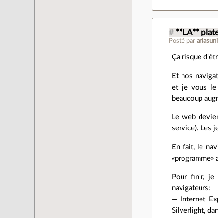
#
**LA** plat
Posté par
ariasuni
Ça risque d'ê
Et nos navigat
et je vous le
beaucoup augm
Le web devien
service). Les j
En fait, le na
«programme» ac
Pour finir, j
navigateurs:
— Internet Ex
Silverlight, da