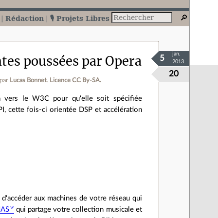
Rédaction
🎙️ Projets Libres
jan.
ntes poussées par Opera
5
2013
20
par
Lucas Bonnet
.
Licence CC By‑SA.
 vers le W3C pour qu'elle soit spécifiée
PI, cette fois-ci orientée DSP et accélération
, d'accéder aux machines de votre réseau qui
AS
qui partage votre collection musicale et