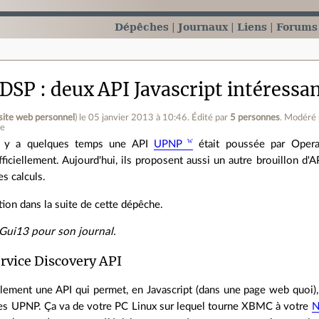
Dépêches
Journaux
Liens
Forums
DSP : deux API Javascript intéressa
site web personnel
)
le 05 janvier 2013 à 10:46
.
Édité par
5 personnes
.
Modéré 
ne
l y a quelques temps une API
UPNP
était poussée par Opera
fficiellement. Aujourd'hui, ils proposent aussi un autre brouillon d'A
es calculs.
tion dans la suite de cette dépêche.
 Gui13 pour son journal.
rvice Discovery API
plement une API qui permet, en Javascript (dans une page web quoi)
es UPNP. Ça va de votre PC Linux sur lequel tourne XBMC à votre
N