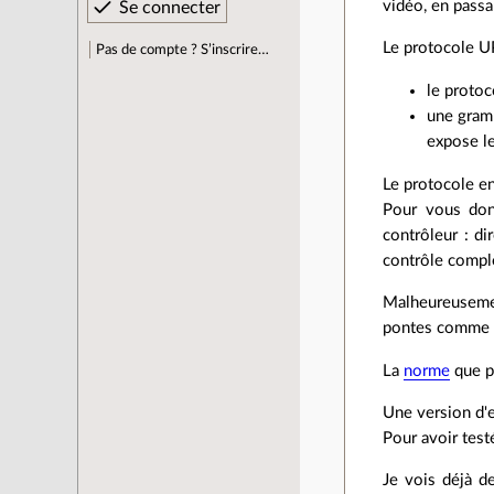
vidéo, en passa
Le protocole U
Pas de compte ? S’inscrire…
le protoc
une gram
expose le
Le protocole en
Pour vous don
contrôleur : d
contrôle comple
Malheureusemen
pontes comme XB
La
norme
que pr
Une version d'e
Pour avoir test
Je vois déjà d