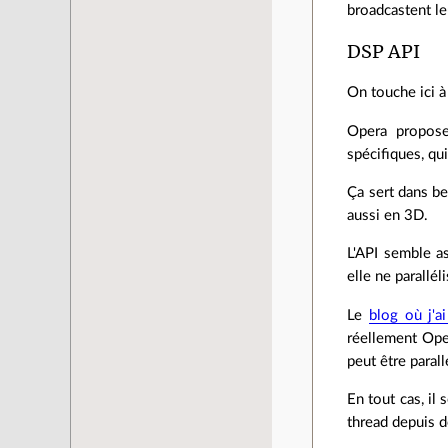
broadcastent le
DSP API
On touche ici à
Opera propo
spécifiques, qu
Ça sert dans be
aussi en 3D.
L'API semble as
elle ne parallé
Le
blog où j'a
réellement Open
peut être parall
En tout cas, il
thread depuis d