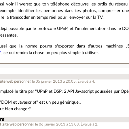
si voir l'inverse: que ton téléphone découvre les ordis du réseau l
 exemple identifier les personnes dans tes photos, compresser une
re la transcoder en temps réel pour l'envoyer sur la TV.
 déjà possible par le protocole UPnP, et l'implémentation dans le 
ressantes.
aussi que la norme pourra s'exporter dans d'autres machines JS
, ce qui rendra la chose un peu plus simple à utiliser.
site web personnel
)
le 05 janvier 2013 à 20:05
.
Évalué à
4
.
remplacé le titre par "UPnP et DSP: 2 API Javascript poussées par Opéra
"DOM et Javascript" est un peu générique..
ut bien changer?
tre
d
(
site web personnel
)
le 06 janvier 2013 à 13:03
.
Évalué à
2
.