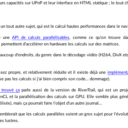
urs capacités sur UPnP et leur interface en HTML statique ; le tout ch
 un tout autre sujet, qui est le calcul hautes performances dans le nav
se une
API de calculs parallélisables
, comme ce qu'on trouve da
i permettent d'accélérer en hardware les calculs sur des matrices.
aucoup d'endroits, du genre dans le décodage vidéo (H264, DivX etc.)
sez propre, et relativement réduite et il existe déjà une
implémenta
lise pas les calculs si j'ai bien compris son code… dommage).
i trouvé ça
parle aussi de la version de RiverTrail, qui est un projet
CL et la parallélisation des calculs sur GPU. Elle semble plus géné
élisée), mais ça pourrait faire l'objet d'un autre journal…
 semblerait que les calculs parallèles soient un gros sujet pour l'évol
es lustres.