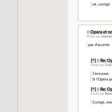
ok, corrigé.
#
Opera et n
Posté par
wopran
pas d'accents
[^]
#
Re: O
Posté par
Gui
J'avouuue.
Si l'Opéra p
[^]
#
Re: O
Posté par
Beno
Corrigé, mer