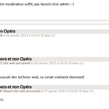
 Un modérateur suffit, pas besoin d'un admin :-)
on Opéra
di
le 06 janvier 2013 à 14:24
.
Évalué à
2
.
pera et non Opéra
13
(
site web personnel
)
le 06 janvier 2013 à 18:14
.
Évalué à
2
.
oussait des technos web, ce serait vraiment étonnant!
pera et non Opéra
ît Sibaud
(
site web personnel
)
le 07 janvier 2013 à 01:02
.
Évalué à
2
.
ci.