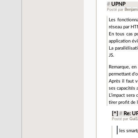
#
UPNP
Posté par
Benjam
Les fonctionn
réseau par HTM
En tous cas p
application év
La parallélisa
JS.
Remarque, en 
permettant d'o
Après il faut 
ses capacités 
L'impact sera 
tirer profit d
[^]
#
Re: U
Posté par
Gui
les smart