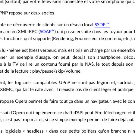
nt (surtout) par votre télévision connectée et votre smartphone qui c
PNP repose sur deux socles :
ole de découverte de clients sur un réseau local
SSDP
maire en XML-RPC (
SOAP
) qui passe ensuite dans les tuyaux pour f
s fonctions qu'il supporte (Rendering, Fournisseur de contenu, etc.),
 lui-même est (très) verbeux, mais est pris en charge par un ensembl
ner un exemple d'usage, on peut, depuis son smartphone, déco
ire à la TV de lire un contenu fourni par le NAS, le tout depuis s
t de la lecture : play/pause/skip/volume.
t, les logiciels compatibles UPnP ne sont pas légion et, surtout, 
MC, qui fait le café avec, il n'existe pas de client léger et pratique
opose Opera permet de faire tout ça dans un navigateur, avec le con
ssai d'Opera qui implémente ce draft d'API peut être téléchargée et i
é, c'est pas trop mal et, si ce simple exemple permet de faire déjà aut
es logiciels « headless » dans des petits boitiers qu'on branche n