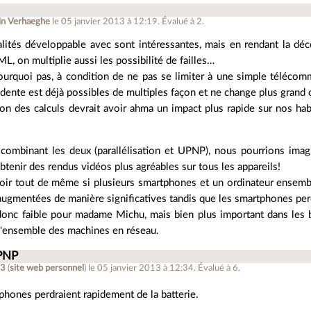
in Verhaeghe
le 05 janvier 2013 à 12:19
.
Évalué à
2
.
alités développable avec sont intéressantes, mais en rendant la dé
L, on multiplie aussi les possibilité de failles…
ourquoi pas, à condition de ne pas se limiter à une simple télécom
idente est déjà possibles de multiples façon et ne change plus grand 
tion des calculs devrait avoir ahma un impact plus rapide sur nos h
combinant les deux (parallélisation et UPNP), nous pourrions imagi
btenir des rendus vidéos plus agréables sur tous les appareils!
voir tout de même si plusieurs smartphones et un ordinateur ensembl
augmentées de manière significatives tandis que les smartphones perd
donc faible pour madame Michu, mais bien plus important dans les b
e l'ensemble des machines en réseau.
PNP
13
(
site web personnel
)
le 05 janvier 2013 à 12:34
.
Évalué à
6
.
phones perdraient rapidement de la batterie.