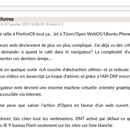
eforme
le 07 janvier 2013 à 08:20
.
Évalué à
1
.
tre utile à FirefoxOS tout ça… (et à Tizen/Open WebOS/Ubuntu Phone
eurs web deviennent de plus en plus compliqué. J'ai déjà vu des cri
 demande: à quand le café dans le navigateur? La complexité d'
enter ces derniers temps…
t en quelque sorte «LA couche d'abstraction ultime» et je redoute
eux vidéos en Javascript ça risque d'arriver, et grâce à l'API DSP encor
vigateur web devient une énorme machine virtuelle orientée graphiq
cessible via Internet.
e ne peux que saluer l'action d'Opera en faveur d'un web ouvert. 
plorer: fais chier tout les webmasters, DNT activé par défaut ce 
ns IE 9 bureau Flash seulement sur les sites sur liste blanche