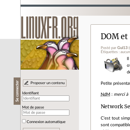
DOM et 
Posté par
Gui13
(
Étiquettes : aucu
I
o
d
Se connecter
Proposer un contenu
Petite présenta
Identifiant
NdM
:
merci à
Network Se
Mot de passe
C'est tout sim
Connexion automatique
sont compatibl