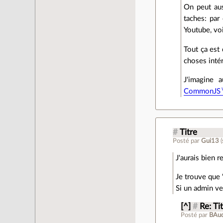
On peut aus
taches: par
Youtube, voi
Tout ça est
choses inté
J'imagine 
CommonJS
#
Titre
Posté par
Gui13
(
J'aurais bien 
Je trouve que 
Si un admin ve
[^]
#
Re: Ti
Posté par
BAu