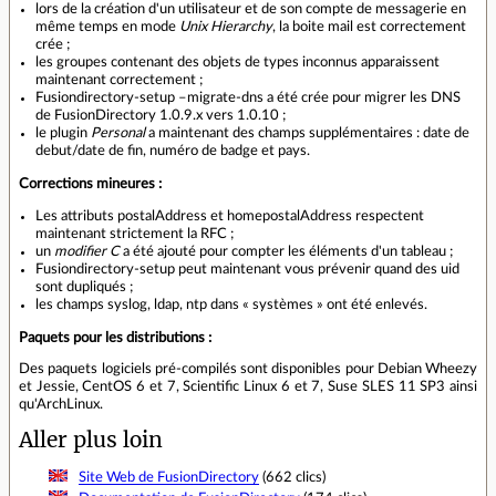
lors de la création d'un utilisateur et de son compte de messagerie en
même temps en mode
Unix Hierarchy
, la boite mail est correctement
crée ;
les groupes contenant des objets de types inconnus apparaissent
maintenant correctement ;
Fusiondirectory-setup –migrate-dns a été crée pour migrer les DNS
de FusionDirectory 1.0.9.x vers 1.0.10 ;
le plugin
Personal
a maintenant des champs supplémentaires : date de
debut/date de fin, numéro de badge et pays.
Corrections mineures :
Les attributs postalAddress et homepostalAddress respectent
maintenant strictement la RFC ;
un
modifier C
a été ajouté pour compter les éléments d'un tableau ;
Fusiondirectory-setup peut maintenant vous prévenir quand des uid
sont dupliqués ;
les champs syslog, ldap, ntp dans « systèmes » ont été enlevés.
Paquets pour les distributions :
Des paquets logiciels pré-compilés sont disponibles pour Debian Wheezy
et Jessie, CentOS 6 et 7, Scientific Linux 6 et 7, Suse SLES 11 SP3 ainsi
qu'ArchLinux.
Aller plus loin
Site Web de FusionDirectory
(662 clics)