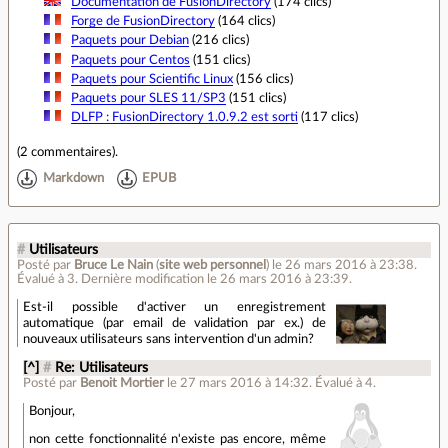
Documentation de FusionDirectory
(174 clics)
Forge de FusionDirectory
(164 clics)
Paquets pour Debian
(216 clics)
Paquets pour Centos
(151 clics)
Paquets pour Scientific Linux
(156 clics)
Paquets pour SLES 11/SP3
(151 clics)
DLFP : FusionDirectory 1.0.9.2 est sorti
(117 clics)
(
2 commentaires
).
Markdown
EPUB
#
Utilisateurs
Posté par
Bruce Le Nain
(
site web personnel
)
le 26 mars 2016 à 23:38
.
Évalué à
3
.
Dernière modification le 26 mars 2016 à 23:39.
Est-il possible d'activer un enregistrement
automatique (par email de validation par ex.) de
nouveaux utilisateurs sans intervention d'un admin?
[^]
#
Re: Utilisateurs
Posté par
Benoit Mortier
le 27 mars 2016 à 14:32
.
Évalué à
4
.
Bonjour,
non cette fonctionnalité n'existe pas encore, même