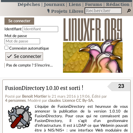
Dépêches
Journaux
Liens
Forums
Rédaction
🎙️ Projets Libres
Se connecter
Identifiant
Mot de passe
Connexion automatique
Pas de compte ? S’inscrire…
23
FusionDirectory 1.0.10 est sorti !
Posté par
Benoit Mortier
le 21 mars 2016 à 19:06
.
Édité par
4 personnes
.
Modéré par
claudex
.
Licence CC By‑SA.
L’équipe de FusionDirectory est heureuse de vous
annoncer la publication de la version 1.0.10 de
FusionDirectory. Pour ceux qui ne connaissent pas
FusionDirectory, il s’agit d’un gestionnaire
d’infrastructure. Il est à LDAP ce que Webmin pouvait
être à NIS/NIS+ : une interface Web modulaire de