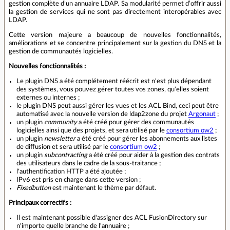
gestion complète d’un annuaire LDAP. Sa modularité permet d’offrir aussi
la gestion de services qui ne sont pas directement interopérables avec
LDAP.
Cette version majeure a beaucoup de nouvelles fonctionnalités,
améliorations et se concentre principalement sur la gestion du DNS et la
gestion de communautés logicielles.
Nouvelles fonctionnalités :
Le plugin DNS a été complétement réécrit est n'est plus dépendant
des systèmes, vous pouvez gérer toutes vos zones, qu'elles soient
externes ou internes ;
le plugin DNS peut aussi gérer les vues et les ACL Bind, ceci peut être
automatisé avec la nouvelle version de ldap2zone du projet
Argonaut
;
un plugin
community
a été créé pour gérer des communautés
logicielles ainsi que des projets, et sera utilisé par le
consortium ow2
;
un plugin
newsletter
a été créé pour gérer les abonnements aux listes
de diffusion et sera utilisé par le
consortium ow2
;
un plugin
subcontracting
a été créé pour aider à la gestion des contrats
des utilisateurs dans le cadre de la sous-traitance ;
l'authentification HTTP a été ajoutée ;
IPv6 est pris en charge dans cette version ;
Fixedbutton
est maintenant le thème par défaut.
Principaux correctifs :
Il est maintenant possible d'assigner des ACL FusionDirectory sur
n'importe quelle branche de l'annuaire ;