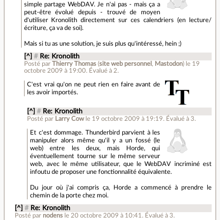
simple partage WebDAV. Je n'ai pas - mais ça a
peut-être évolué depuis - trouvé de moyen
d'utiliser Kronolith directement sur ces calendriers (en lecture/
écriture, ça va de soi).
Mais si tu as une solution, je suis plus qu'intéressé, hein ;)
[^]
#
Re: Kronolith
Posté par
Thierry Thomas
(
site web personnel
,
Mastodon
)
le 19
octobre 2009 à 19:00
.
Évalué à
2
.
C'est vrai qu'on ne peut rien en faire avant de
les avoir importés.
[^]
#
Re: Kronolith
Posté par
Larry Cow
le 19 octobre 2009 à 19:19
.
Évalué à
3
.
Et c'est dommage. Thunderbird parvient à les
manipuler alors même qu'il y a un fossé (le
web) entre les deux, mais Horde, qui
éventuellement tourne sur le même serveur
web, avec le même utilisateur, que le WebDAV incriminé est
infoutu de proposer une fonctionnalité équivalente.
Du jour où j'ai compris ça, Horde a commencé à prendre le
chemin de la porte chez moi.
[^]
#
Re: Kronolith
Posté par
nodens
le 20 octobre 2009 à 10:41
.
Évalué à
3
.