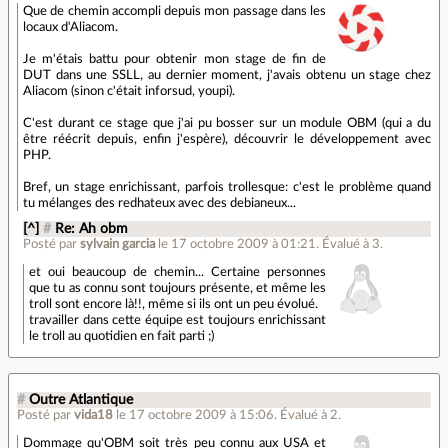
Que de chemin accompli depuis mon passage dans les
locaux d'Aliacom.
Je m'étais battu pour obtenir mon stage de fin de
DUT dans une SSLL, au dernier moment, j'avais obtenu un stage chez
Aliacom (sinon c'était inforsud, youpi).
C'est durant ce stage que j'ai pu bosser sur un module OBM (qui a du
être réécrit depuis, enfin j'espère), découvrir le développement avec
PHP.
Bref, un stage enrichissant, parfois trollesque: c'est le problème quand
tu mélanges des redhateux avec des debianeux...
[^]
#
Re: Ah obm
Posté par
sylvain garcia
le 17 octobre 2009 à 01:21
.
Évalué à
3
.
et oui beaucoup de chemin... Certaine personnes
que tu as connu sont toujours présente, et même les
troll sont encore là!!, même si ils ont un peu évolué.
travailler dans cette équipe est toujours enrichissant
le troll au quotidien en fait parti ;)
#
Outre Atlantique
Posté par
vida18
le 17 octobre 2009 à 15:06
.
Évalué à
2
.
Dommage qu'OBM soit très peu connu aux USA et