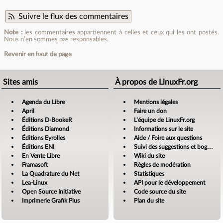
Suivre le flux des commentaires
Note :
les commentaires appartiennent à celles et ceux qui les ont postés.
Nous n’en sommes pas responsables.
Revenir en haut de page
Sites amis
À propos de LinuxFr.org
Agenda du Libre
Mentions légales
April
Faire un don
Éditions D-BookeR
L’équipe de LinuxFr.org
Éditions Diamond
Informations sur le site
Éditions Eyrolles
Aide / Foire aux questions
Éditions ENI
Suivi des suggestions et bogues
En Vente Libre
Wiki du site
Framasoft
Règles de modération
La Quadrature du Net
Statistiques
Lea-Linux
API pour le développement
Open Source Initiative
Code source du site
Imprimerie Grafik Plus
Plan du site