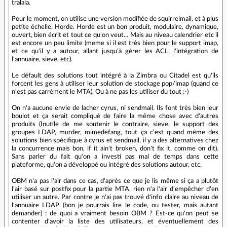
tralala.
Pour le moment, on utilise une version modifiée de squirrelmail, et à plus
petite échelle, Horde. Horde est un bon produit, modulaire, dynamique,
ouvert, bien écrit et tout ce qu'on veut... Mais au niveau calendrier etc il
est encore un peu limite (meme si il est très bien pour le support imap,
et ce qu'il y a autour, allant jusqu'à gérer les ACL, l'intégration de
l'annuaire, sieve, etc).
Le défault des solutions tout intégré à la Zimbra ou Citadel est qu'ils
forcent les gens à utiliser leur solution de stockage pop/imap (quand ce
n'est pas carrément le MTA). Ou à ne pas les utiliser du tout ;-)
On n'a aucune envie de lacher cyrus, ni sendmail. Ils font très bien leur
boulot et ça serait compliqué de faire la même chose avec d'autres
produits (Inutile de me soutenir le contraire, sieve, le support des
groupes LDAP, murder, mimedefang, tout ça c'est quand même des
solutions bien spécifique à cyrus et sendmail, il y a des alternatives chez
la concurrence mais bon, if it ain't broken, don't fix it, comme on dit).
Sans parler du fait qu'on a investi pas mal de temps dans cette
plateforme, qu'on a développé ou intégré des solutions autour, etc.
OBM n'a pas l'air dans ce cas, d'après ce que je lis même si ça a plutôt
l'air basé sur postfix pour la partie MTA, rien n'a l'air d'empêcher d'en
utiliser un autre. Par contre je n'ai pas trouvé d'info claire au niveau de
l'annuaire LDAP (bon je pourrais lire le code, ou tester, mais autant
demander) : de quoi a vraiment besoin OBM ? Est-ce qu'on peut se
contenter d'avoir la liste des utilisateurs, et éventuellement des