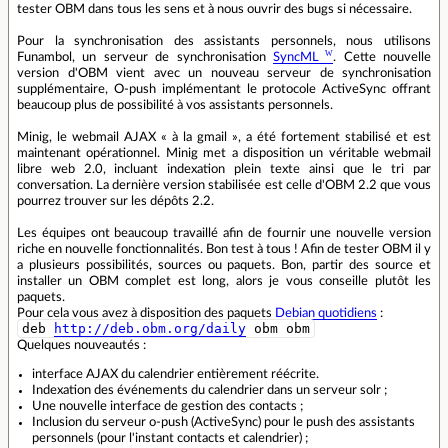
tester OBM dans tous les sens et à nous ouvrir des bugs si nécessaire.
Pour la synchronisation des assistants personnels, nous utilisons
Funambol, un serveur de synchronisation
SyncML
. Cette nouvelle
version d'OBM vient avec un nouveau serveur de synchronisation
supplémentaire, O-push implémentant le protocole ActiveSync offrant
beaucoup plus de possibilité à vos assistants personnels.
Minig, le webmail AJAX « à la gmail », a été fortement stabilisé et est
maintenant opérationnel. Minig met a disposition un véritable webmail
libre web 2.0, incluant indexation plein texte ainsi que le tri par
conversation. La dernière version stabilisée est celle d'OBM 2.2 que vous
pourrez trouver sur les dépôts 2.2.
Les équipes ont beaucoup travaillé afin de fournir une nouvelle version
riche en nouvelle fonctionnalités. Bon test à tous ! Afin de tester OBM il y
a plusieurs possibilités, sources ou paquets. Bon, partir des source et
installer un OBM complet est long, alors je vous conseille plutôt les
paquets.
Pour cela vous avez à disposition des paquets
Debian quotidiens
:
deb
http://deb.obm.org/daily
obm obm
Quelques nouveautés :
interface AJAX du calendrier entièrement réécrite.
Indexation des événements du calendrier dans un serveur solr ;
Une nouvelle interface de gestion des contacts ;
Inclusion du serveur o-push (ActiveSync) pour le push des assistants
personnels (pour l'instant contacts et calendrier) ;