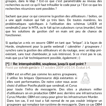
groupes, dans le ldap ? Est-ce que c'est paramétrable au niveau des
recherches ou est-ce qu'il faut trifouiller le code pour ça ? Est-ce que les
recherches récursives sont possibles ?
Sachant que pour ce qui concerne la gestion des utilisateurs / boîtes, on
a une appli maison qui fait ça très bien. De toutes manières, les
problématiques spécifiques à l'utilisation des schémas LASER et
sendmailv2 pour le MTA, ou le fait qu'on a plusieurs cyrus (murder), font
que les solutions de gestion clef en main ont peu de chance de
fonctionner.
Si quelqu'un a mis en oeuvre OBM en tant que "brique", à la façon de
Horde, simplement pour la partie webmail / calendrier / groupware /
synchro sans la gestion des utilisateurs et du routage, avec un ldap pré-
existant, sans tout chambouler, je suis intéressé. Si ce n'est pas le cas,
mais que ça a l'air techniquement possible, également ;-)
[^]
#
Re: interopérabilité, souplesse, jusqu'à quel point ?
Posté par
sylvain garcia
le 17 octobre 2009 à 01:14
.
Évalué à
4
.
OBM est en effet pas comme les autres groupware,
il utilise les briques Opensource déjà existantes si
elles sont performantes. De notre coter nous avon
choisi d'utiliser Postfix plutôt que sendmail, et Cyrus
pour toute l'infra de messagerie. Des sites a plusieurs millier
d'utilisateurs on en production OBM avec derrière une infrastructures
Cyrus/Murder, OBM est conçu pour gérer les infrastructure Murder.
Dans ton cas, il est tout a fait normal de ne pas vouloir intégrer un
groupware qui remplace ton système de messagerie. Dans ce cas OBM