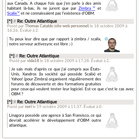
aux Canada. A chaque fois que j'en parle à des amis
habitant là-bas, ils ne jurent que par
Zimbra
et
Scalix
et ne connaissaient pas l'existence d'OBM.
[^]
#
Re: Outre Atlantique
Posté par
Thomas Cataldo
(
site web personnel
)
le 18 octobre 2009 à
16:26
.
Évalué à
2
.
Tu peux leur dire que par rapport à zimbra / scalix,
notre serveur activesync est libre ;-)
[^]
#
Re: Outre Atlantique
Posté par
vida18
le 18 octobre 2009 à 17:28
.
Évalué à
2
.
Je sais mais d'après ce que j'ai compris aux États-
Unis, Xandros (la société qui possède Scalix) et
Yahoo! (pour Zimbra) organisent régulièrement des
forums de découverte et des formations gratuites
pour ceux qui veulent tester leur logiciel. Est-ce que c'est le cas avec
OBM ?
[^]
#
Re: Outre Atlantique
Posté par
nori
le 19 octobre 2009 à 11:37
.
Évalué à
0
.
Linagora possède une agence à San Fransisco, ce qui
devrait accélérer le développement d'OBM outre
atlantique.