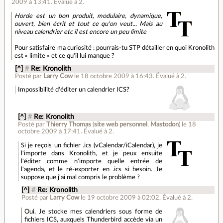
2009 à 13:41
.
Évalué à
2
.
Horde est un bon produit, modulaire, dynamique,
ouvert, bien écrit et tout ce qu'on veut... Mais au
niveau calendrier etc il est encore un peu limite
Pour satisfaire ma curiosité : pourrais-tu STP détailler en quoi Kronolith
est « limite » et ce qu'il lui manque ?
[^]
#
Re: Kronolith
Posté par
Larry Cow
le 18 octobre 2009 à 16:43
.
Évalué à
2
.
Impossibilité d'éditer un calendrier ICS?
[^]
#
Re: Kronolith
Posté par
Thierry Thomas
(
site web personnel
,
Mastodon
)
le 18
octobre 2009 à 17:41
.
Évalué à
2
.
Si je reçois un fichier .ics (vCalendar/iCalendar), je
l'importe dans Kronolith, et je peux ensuite
l'éditer comme n'importe quelle entrée de
l'agenda, et le ré-exporter en .ics si besoin. Je
suppose que j'ai mal compris le problème ?
[^]
#
Re: Kronolith
Posté par
Larry Cow
le 19 octobre 2009 à 02:02
.
Évalué à
2
.
Oui. Je stocke mes calendriers sous forme de
fichiers ICS, auxquels Thunderbird accède via un