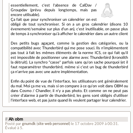
essentiellement, c'est l'absence de CalDav /
Groupdav (prévu depuis longtemps, mais pas
encore utilisable).
Ça fait que pour synchroniser un calendrier on est
obligé de tout synchroniser. Si on a un gros calendrier (disons 10
évenement/semaine sur plus d'un an), c'est inutilisable, on passe plus
de temps à synchroniser qu'à afficher le calendrier dans un autre client
Des petits bugs agaçant, comme la gestion des catégories, ou la
compatibilité avec Thunderbird qui me pose souci. Ils n'implémentent
pas tout à fait les mêmes éléments de la norme ICS, ce qui fait qu'il
est impossible de positionner une alarme avec Thunderbird (kronolith
la détruit). La synchro "casse" parfois sans qu'on sache pourquoi (et il
faut reparamétrer thunderbird, même si c'est un bug de thunderbird
ça n'arrive pas avec une autre implémentation.
Enfin du point de vue de l'interface, les utilisateurs ont généralement
du mal. Moi ça me va, mais si on compare à ce qu'on voit dans OBM ou
dans Cosmo / Chandler, il n'y a pas photo. Et comme on ne peut pas
créer d'alarme à partir de thunderbird, les gens sont obligés d'utiliser
l'interface web, et pas juste quand ils veulent partager leur calendrier.
#
Ah obm
Posté par
gnumdk
(
site web personnel
)
le 17 octobre 2009 à 00:31
.
Évalué à
5
.