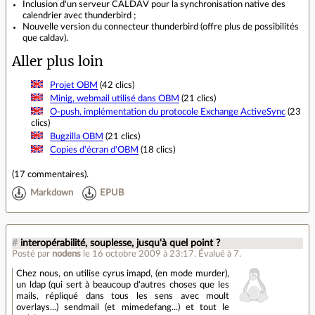
Inclusion d'un serveur CALDAV pour la synchronisation native des
calendrier avec thunderbird ;
Nouvelle version du connecteur thunderbird (offre plus de possibilités
que caldav).
Aller plus loin
Projet OBM
(42 clics)
Minig, webmail utilisé dans OBM
(21 clics)
O-push, implémentation du protocole Exchange ActiveSync
(23
clics)
Bugzilla OBM
(21 clics)
Copies d'écran d'OBM
(18 clics)
(
17 commentaires
).
Markdown
EPUB
#
interopérabilité, souplesse, jusqu'à quel point ?
Posté par
nodens
le 16 octobre 2009 à 23:17
.
Évalué à
7
.
Chez nous, on utilise cyrus imapd, (en mode murder),
un ldap (qui sert à beaucoup d'autres choses que les
mails, répliqué dans tous les sens avec moult
overlays...) sendmail (et mimedefang...) et tout le