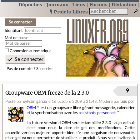
Dépêches
Journaux
Liens
Forums
Rédaction
🎙️ Projets Libres
Se connecter
Identifiant
Mot de passe
Connexion automatique
Pas de compte ? S’inscrire…
9
Groupware OBM freeze de la 2.3.0
Posté par
sylvain garcia
le 16 octobre 2009 à 21:43
.
Modéré par
tuiu pol
.
OBM
est un groupware libre gérant messagerie, calendrier
et la synchronisation avec les
assistants personnels
.
La future version d'OBM sera estampillée 2.3.0 ; aujourd'hui,
c'est pour nous la date de gel des modifications. Cette
nouvelle version majeure apporte bien sûr une cargaison de nouveautés
et ce gel va nous permettre de stabiliser le produit. Nous vous invitons à