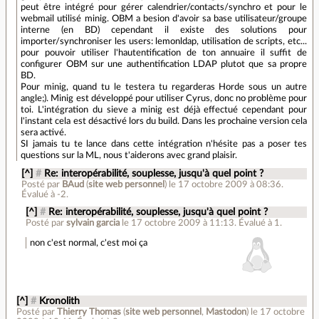
peut être intégré pour gérer calendrier/contacts/synchro et pour le
webmail utilisé minig. OBM a besion d'avoir sa base utilisateur/groupe
interne (en BD) cependant il existe des solutions pour
importer/synchroniser les users: lemonldap, utilisation de scripts, etc...
pour pouvoir utiliser l'hautentification de ton annuaire il suffit de
configurer OBM sur une authentification LDAP plutot que sa propre
BD.
Pour minig, quand tu le testera tu regarderas Horde sous un autre
angle;). Minig est développé pour utiliser Cyrus, donc no problème pour
toi. L'intégration du sieve a minig est déjà effectué cependant pour
l'instant cela est désactivé lors du build. Dans les prochaine version cela
sera activé.
SI jamais tu te lance dans cette intégration n'hésite pas a poser tes
questions sur la ML, nous t'aiderons avec grand plaisir.
[^]
#
Re: interopérabilité, souplesse, jusqu'à quel point ?
Posté par
BAud
(
site web personnel
)
le 17 octobre 2009 à 08:36
.
Évalué à
-2
.
[^]
#
Re: interopérabilité, souplesse, jusqu'à quel point ?
Posté par
sylvain garcia
le 17 octobre 2009 à 11:13
.
Évalué à
1
.
non c'est normal, c'est moi ça
[^]
#
Kronolith
Posté par
Thierry Thomas
(
site web personnel
,
Mastodon
)
le 17 octobre