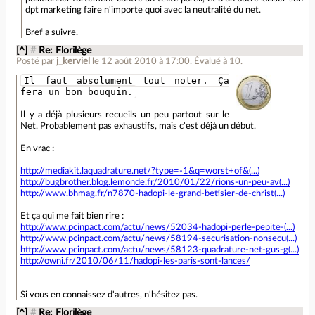
dpt marketing faire n'importe quoi avec la neutralité du net.
Bref a suivre.
[^]
#
Re: Florilège
Posté par
j_kerviel
le 12 août 2010 à 17:00
.
Évalué à
10
.
Il faut absolument tout noter. Ça
fera un bon bouquin.
Il y a déjà plusieurs recueils un peu partout sur le
Net. Probablement pas exhaustifs, mais c'est déjà un début.
En vrac :
http://mediakit.laquadrature.net/?type=-1&q=worst+of&(...)
http://bugbrother.blog.lemonde.fr/2010/01/22/rions-un-peu-av(...)
http://www.bhmag.fr/n7870-hadopi-le-grand-betisier-de-christ(...)
Et ça qui me fait bien rire :
http://www.pcinpact.com/actu/news/52034-hadopi-perle-pepite-(...)
http://www.pcinpact.com/actu/news/58194-securisation-nonsecu(...)
http://www.pcinpact.com/actu/news/58123-quadrature-net-gus-g(...)
http://owni.fr/2010/06/11/hadopi-les-paris-sont-lances/
Si vous en connaissez d'autres, n'hésitez pas.
[^]
#
Re: Florilège