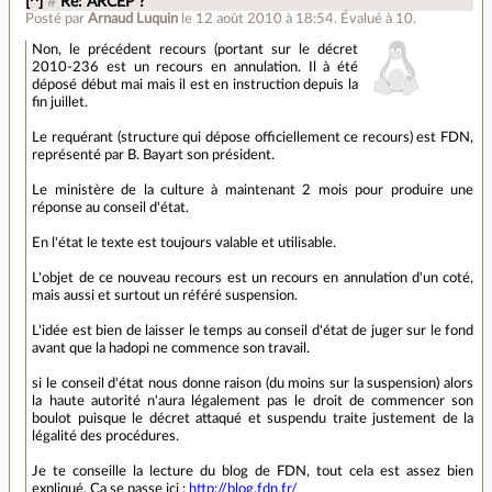
[^]
#
Re: ARCEP ?
Posté par
Arnaud Luquin
le 12 août 2010 à 18:54
.
Évalué à
10
.
Non, le précédent recours (portant sur le décret
2010-236 est un recours en annulation. Il à été
déposé début mai mais il est en instruction depuis la
fin juillet.
Le requérant (structure qui dépose officiellement ce recours) est FDN,
représenté par B. Bayart son président.
Le ministère de la culture à maintenant 2 mois pour produire une
réponse au conseil d'état.
En l'état le texte est toujours valable et utilisable.
L'objet de ce nouveau recours est un recours en annulation d'un coté,
mais aussi et surtout un référé suspension.
L'idée est bien de laisser le temps au conseil d'état de juger sur le fond
avant que la hadopi ne commence son travail.
si le conseil d'état nous donne raison (du moins sur la suspension) alors
la haute autorité n'aura légalement pas le droit de commencer son
boulot puisque le décret attaqué et suspendu traite justement de la
légalité des procédures.
Je te conseille la lecture du blog de FDN, tout cela est assez bien
expliqué. Ca se passe ici :
http://blog.fdn.fr/