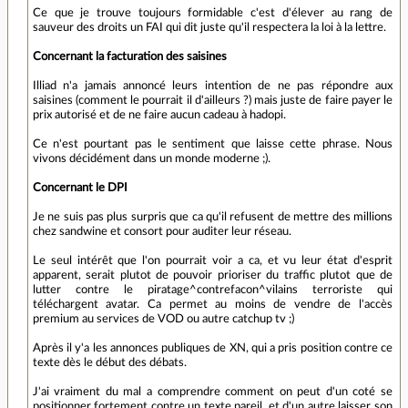
Ce que je trouve toujours formidable c'est d'élever au rang de
sauveur des droits un FAI qui dit juste qu'il respectera la loi à la lettre.
Concernant la facturation des saisines
Illiad n'a jamais annoncé leurs intention de ne pas répondre aux
saisines (comment le pourrait il d'ailleurs ?) mais juste de faire payer le
prix autorisé et de ne faire aucun cadeau à hadopi.
Ce n'est pourtant pas le sentiment que laisse cette phrase. Nous
vivons décidément dans un monde moderne ;).
Concernant le DPI
Je ne suis pas plus surpris que ca qu'il refusent de mettre des millions
chez sandwine et consort pour auditer leur réseau.
Le seul intérêt que l'on pourrait voir a ca, et vu leur état d'esprit
apparent, serait plutot de pouvoir prioriser du traffic plutot que de
lutter contre le piratage^contrefacon^vilains terroriste qui
téléchargent avatar. Ca permet au moins de vendre de l'accès
premium au services de VOD ou autre catchup tv ;)
Après il y'a les annonces publiques de XN, qui a pris position contre ce
texte dès le début des débats.
J'ai vraiment du mal a comprendre comment on peut d'un coté se
positionner fortement contre un texte pareil, et d'un autre laisser son