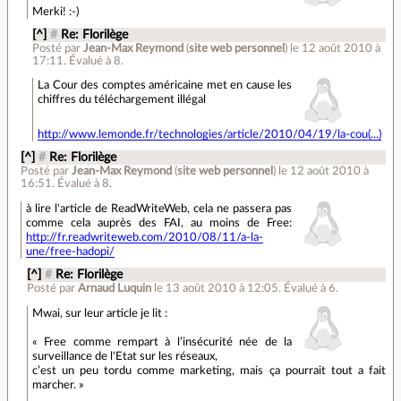
Merki! :-)
[^]
#
Re: Florilège
Posté par
Jean-Max Reymond
(
site web personnel
)
le 12 août 2010 à
17:11
.
Évalué à
8
.
La Cour des comptes américaine met en cause les
chiffres du téléchargement illégal
http://www.lemonde.fr/technologies/article/2010/04/19/la-cou(...)
[^]
#
Re: Florilège
Posté par
Jean-Max Reymond
(
site web personnel
)
le 12 août 2010 à
16:51
.
Évalué à
8
.
à lire l'article de ReadWriteWeb, cela ne passera pas
comme cela auprès des FAI, au moins de Free:
http://fr.readwriteweb.com/2010/08/11/a-la-
une/free-hadopi/
[^]
#
Re: Florilège
Posté par
Arnaud Luquin
le 13 août 2010 à 12:05
.
Évalué à
6
.
Mwai, sur leur article je lit :
« Free comme rem­part à l’insécurité née de la
surveillance de l'Etat sur les réseaux,
c’est un peu tordu comme marketing, mais ça pourrait tout a fait
marcher. »