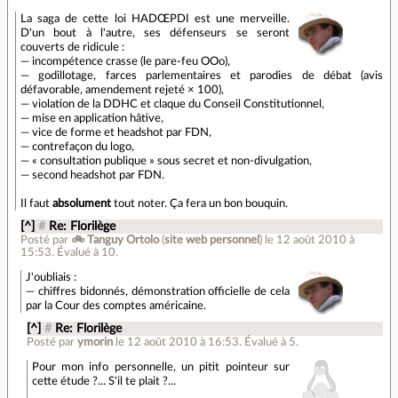
La saga de cette loi HADŒPDI est une merveille.
D'un bout à l'autre, ses défenseurs se seront
couverts de ridicule :
— incompétence crasse (le pare-feu OOo),
— godillotage, farces parlementaires et parodies de débat (avis
défavorable, amendement rejeté × 100),
— violation de la DDHC et claque du Conseil Constitutionnel,
— mise en application hâtive,
— vice de forme et headshot par FDN,
— contrefaçon du logo,
— « consultation publique » sous secret et non-divulgation,
— second headshot par FDN.
Il faut
absolument
tout noter. Ça fera un bon bouquin.
[^]
#
Re: Florilège
Posté par
🚲 Tanguy Ortolo
(
site web personnel
)
le 12 août 2010 à
15:53
.
Évalué à
10
.
J'oubliais :
— chiffres bidonnés, démonstration officielle de cela
par la Cour des comptes américaine.
[^]
#
Re: Florilège
Posté par
ymorin
le 12 août 2010 à 16:53
.
Évalué à
5
.
Pour mon info personnelle, un pitit pointeur sur
cette étude ?... S'il te plait ?...