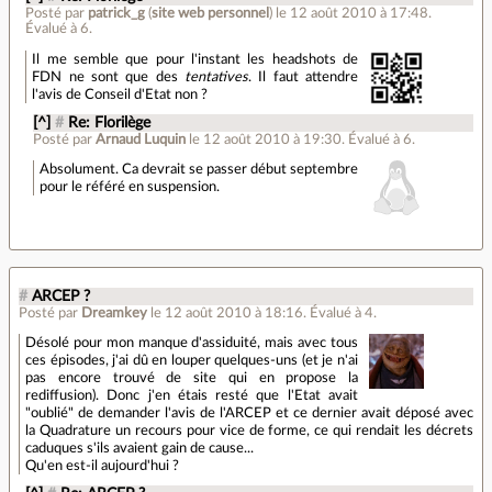
Posté par
patrick_g
(
site web personnel
)
le 12 août 2010 à 17:48
.
Évalué à
6
.
Il me semble que pour l'instant les headshots de
FDN ne sont que des
tentatives
. Il faut attendre
l'avis de Conseil d'Etat non ?
[^]
#
Re: Florilège
Posté par
Arnaud Luquin
le 12 août 2010 à 19:30
.
Évalué à
6
.
Absolument. Ca devrait se passer début septembre
pour le référé en suspension.
#
ARCEP ?
Posté par
Dreamkey
le 12 août 2010 à 18:16
.
Évalué à
4
.
Désolé pour mon manque d'assiduité, mais avec tous
ces épisodes, j'ai dû en louper quelques-uns (et je n'ai
pas encore trouvé de site qui en propose la
rediffusion). Donc j'en étais resté que l'Etat avait
"oublié" de demander l'avis de l'ARCEP et ce dernier avait déposé avec
la Quadrature un recours pour vice de forme, ce qui rendait les décrets
caduques s'ils avaient gain de cause...
Qu'en est-il aujourd'hui ?