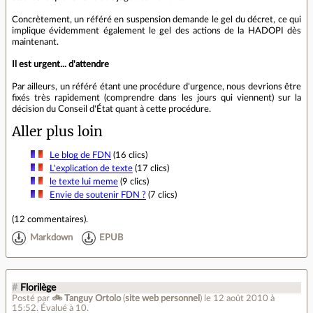
Concrètement, un référé en suspension demande le gel du décret, ce qui
implique évidemment également le gel des actions de la HADOPI dès
maintenant.
Il est urgent... d'attendre
Par ailleurs, un référé étant une procédure d'urgence, nous devrions être
fixés très rapidement (comprendre dans les jours qui viennent) sur la
décision du Conseil d'État quant à cette procédure.
Aller plus loin
Le blog de FDN
(16 clics)
L'explication de texte
(17 clics)
le texte lui meme
(9 clics)
Envie de soutenir FDN ?
(7 clics)
(
12 commentaires
).
Markdown
EPUB
#
Florilège
Posté par
🚲 Tanguy Ortolo
(
site web personnel
)
le 12 août 2010 à
15:52
.
Évalué à
10
.